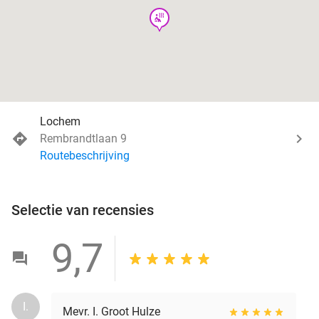
wellness
Lochem
Rembrandtlaan 9
Routebeschrijving
Selectie van recensies
9,7
I.
Mevr. I. Groot Hulze