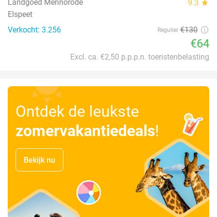
Landgoed Mennorode
9.3
star
Elspeet
Verkocht: 3.256
€130
Regulier
€64
Excl. ca. €2,50 p.p.p.n. toeristenbelasting
Ontdek de leukste
zomervakantiedeals
!
Bekijk nu