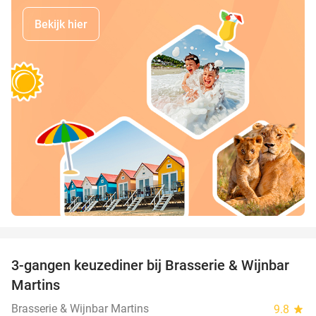
Bekijk hier
favorite_border
3-gangen keuzediner bij Brasserie & Wijnbar
35%
Martins
Brasserie & Wijnbar Martins
9.8
star