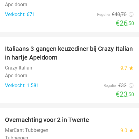
Apeldoorn
Verkocht: 671
€40
,70
Regulier
€26
,50
favorite_border
Italiaans 3-gangen keuzediner bij Crazy Italian
27%
in hartje Apeldoorn
Crazy Italian
9.7
star
Apeldoorn
Verkocht: 1.581
€32
Regulier
€23
,50
favorite_border
Overnachting voor 2 in Twente
25%
MarCant Tubbergen
9.0
star
Tubbergen