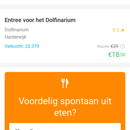
favorite_border
Entree voor het Dolfinarium
36%
Dolfinarium
8.5
star
Harderwijk
Verkocht: 20.379
€29
Regulier
€18
,50
Voordelig spontaan uit
eten?