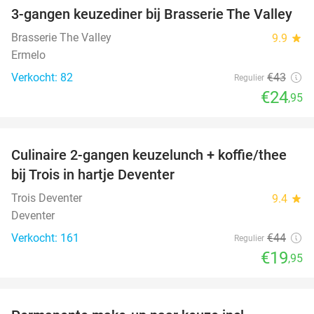
3-gangen keuzediner bij Brasserie The Valley
42%
Brasserie The Valley
9.9
star
Ermelo
Verkocht: 82
€43
Regulier
€24
,95
favorite_border
Culinaire 2-gangen keuzelunch + koffie/thee
55%
bij Trois in hartje Deventer
Trois Deventer
9.4
star
Deventer
Verkocht: 161
€44
Regulier
€19
,95
favorite_border