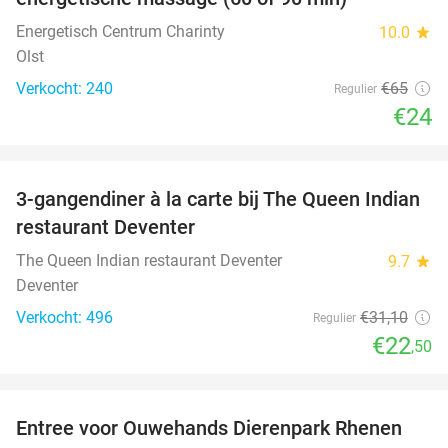
Energetisch Centrum Charinty
10.0
star
Olst
Verkocht: 240
€65
Regulier
€24
favorite_border
3-gangendiner à la carte bij The Queen Indian
28%
restaurant Deventer
The Queen Indian restaurant Deventer
9.7
star
Deventer
Verkocht: 496
€31
,10
Regulier
€22
,50
favorite_border
Entree voor Ouwehands Dierenpark Rhenen
19%