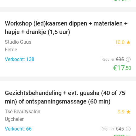
favorite_border
Workshop (led)kaarsen dippen + materialen +
50%
hapje + drankje (1,5 uur)
Studio Guus
10.0
star
Eefde
Verkocht: 138
€35
Regulier
€17
,50
favorite_border
Gezichtsbehandeling + evt. guasha (40 of 75
50%
SOLD
min) of ontspanningsmassage (60 min)
OUT
Tsé Beautysalon
9.9
star
Ugchelen
Verkocht: 66
€45
Regulier