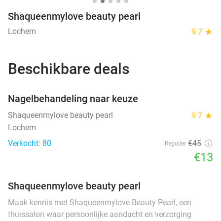
Shaqueenmylove beauty pearl
Lochem
9.7
star
Beschikbare deals
favorite_border
Nagelbehandeling naar keuze
Shaqueenmylove beauty pearl
9.7
star
Lochem
Verkocht: 80
€45
Regulier
€13
Shaqueenmylove beauty pearl
Maak kennis met Shaqueenmylove Beauty Pearl, een
thuissalon waar persoonlijke aandacht en verzorging