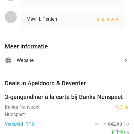
I.
Mevr. I. Pertien
Meer informatie
Website
favorite_border
Deals in Apeldoorn & Deventer
3-gangendiner à la carte bij Banka Nunspeet
53%
NEW
TODAY
Banka Nunspeet
9.3
star
Nunspeet
Verkocht: 115
€42
,60
Regulier
€19
,95