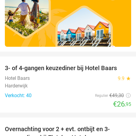
favorite_border
3- of 4-gangen keuzediner bij Hotel Baars
45%
Hotel Baars
9.9
star
Harderwijk
Verkocht: 40
€49
,30
Regulier
€26
,95
favorite_border
Overnachting voor 2 + evt. ontbijt en 3-