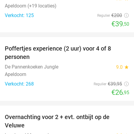
Apeldoorn (+19 locaties)
Verkocht: 125
€200
Regulier
€39
,50
favorite_border
Poffertjes experience (2 uur) voor 4 of 8
33%
personen
De Pannenkoeken Jungle
9.0
star
Apeldoorn
Verkocht: 268
€39
,95
Regulier
€26
,95
favorite_border
Overnachting voor 2 + evt. ontbijt op de
51%
Veluwe