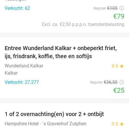
Verkocht: 62
€105
Regulier
€79
Excl. ca. €2,50 p.p.p.n. toeristenbelasting
favorite_border
Entree Wunderland Kalkar + onbeperkt friet,
32%
ijs, frisdrank, koffie, thee en softijs
Wunderland Kalkar
8.9
star
Kalkar
Verkocht: 27.277
€36
,50
Regulier
€25
favorite_border
1 of 2 overnachting(en) voor 2 + ontbijt
31%
Hampshire Hotel - ´s Gravenhof Zutphen
9.5
star