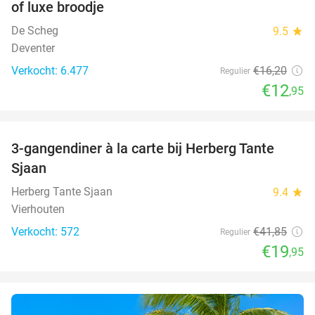
of luxe broodje
De Scheg
9.5
star
Deventer
Verkocht: 6.477
€16
,20
Regulier
€12
,95
favorite_border
3-gangendiner à la carte bij Herberg Tante
52%
Sjaan
Herberg Tante Sjaan
9.4
star
Vierhouten
Verkocht: 572
€41
,85
Regulier
€19
,95