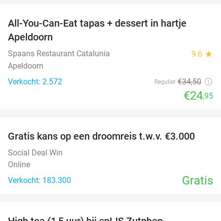
All-You-Can-Eat tapas + dessert in hartje
28%
Apeldoorn
Spaans Restaurant Catalunia
9.6
star
Apeldoorn
Verkocht: 2.572
€34
,50
Regulier
€24
,95
favorite_border
Gratis kans op een droomreis t.w.v. €3.000
Social Deal Win
Online
Gratis
Verkocht: 183.300
favorite_border
High tea (1,5 uur) bij spIJS Zutphen