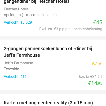
gangendiner bij Fletcher Hotels
Fletcher Hotels
Apeldoorn (+ meerdere locaties)
€45
Verkocht: 18.029
Excl. ca. €3 p.p.p.n. toeristenbelasting
favorite_border
2-gangen pannenkoekenlunch of -diner bij
38%
Jeff's Farmhouse
Jeff's Farmhouse
9.7
star
Terwolde
Verkocht: 411
€24
Regulier
€14
,95
favorite_border
Karten met augmented reality (3 x 15 min)
35%