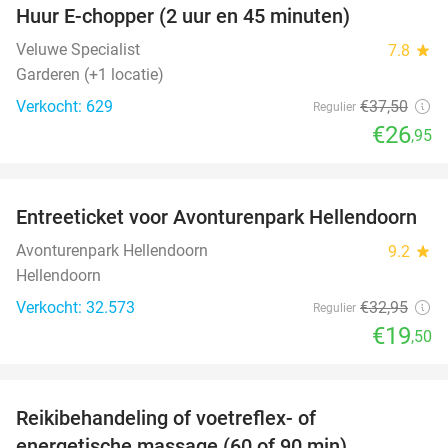
Huur E-chopper (2 uur en 45 minuten)
28%
Veluwe Specialist
7.8
star
Garderen (+1 locatie)
Verkocht: 629
€37
,50
Regulier
€26
,95
favorite_border
Entreeticket voor Avonturenpark Hellendoorn
41%
Avonturenpark Hellendoorn
9.2
star
Hellendoorn
Verkocht: 32.573
€32
,95
Regulier
€19
,50
favorite_border
Reikibehandeling of voetreflex- of
63%
SOLD
energetische massage (60 of 90 min)
OUT