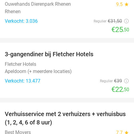
Ouwehands Dierenpark Rhenen
9.5
star
Rhenen
Verkocht: 3.036
€31
,50
Regulier
€25
,50
favorite_border
3-gangendiner bij Fletcher Hotels
42%
Fletcher Hotels
Apeldoorn (+ meerdere locaties)
Verkocht: 13.477
€39
Regulier
€22
,50
favorite_border
Verhuisservice met 2 verhuizers + verhuisbus
80%
(1, 2, 4, 6 of 8 uur)
Best Movers
7.7
star