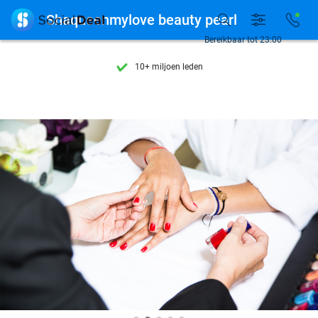
Ontdek 15.000+ deals

Shaqueenmylove beauty pearl
7 dagen per week beschikbaar
Bereikbaar tot 23:00
10+ miljoen leden
9,4
op basis van
205.945 reviews
Ontdek 15.000+ deals
7 dagen per week beschikbaar
10+ miljoen leden