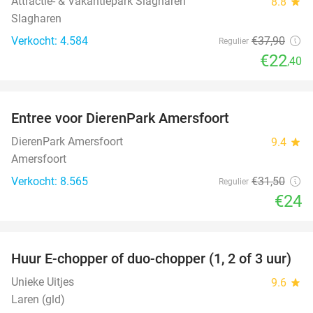
Attractie- & Vakantiepark Slagharen
8.8
star
Slagharen
Verkocht: 4.584
€37
,90
Regulier
€22
,40
favorite_border
Entree voor DierenPark Amersfoort
24%
DierenPark Amersfoort
9.4
star
Amersfoort
Verkocht: 8.565
€31
,50
Regulier
€24
favorite_border
Huur E-chopper of duo-chopper (1, 2 of 3 uur)
37%
Unieke Uitjes
9.6
star
Laren (gld)