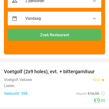
Zoek Restaurant
favorite_border
Voetgolf (2x9 holes), evt. + bittergarnituur
40%
Voetgolf Veluwe
10.0
star
Lieren
Verkocht: 398
€16
,50
Regulier
€9
,95
favorite_border