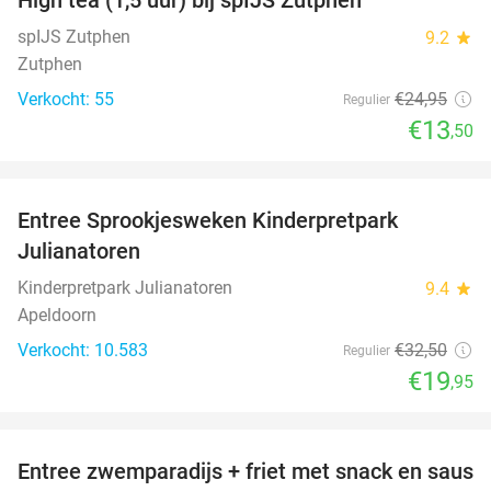
46%
spIJS Zutphen
9.2
star
Zutphen
Verkocht: 55
€24
,95
Regulier
€13
,50
favorite_border
Entree Sprookjesweken Kinderpretpark
39%
Julianatoren
Kinderpretpark Julianatoren
9.4
star
Apeldoorn
Verkocht: 10.583
€32
,50
Regulier
€19
,95
favorite_border
Entree zwemparadijs + friet met snack en saus
20%