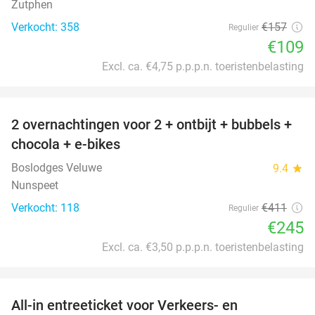
Zutphen
Verkocht: 358
€157
Regulier
€109
Excl. ca. €4,75 p.p.p.n. toeristenbelasting
favorite_border
2 overnachtingen voor 2 + ontbijt + bubbels +
40%
chocola + e-bikes
Boslodges Veluwe
9.4
star
Nunspeet
Verkocht: 118
€411
Regulier
€245
Excl. ca. €3,50 p.p.p.n. toeristenbelasting
favorite_border
All-in entreeticket voor Verkeers- en
15%