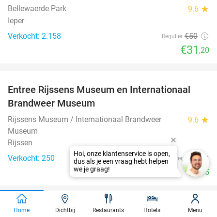
Bellewaerde Park
9.6
star
Ieper
Verkocht: 2.158
€50
Regulier
€31
,20
favorite_border
Entree Rijssens Museum en Internationaal
50%
Brandweer Museum
Rijssens Museum / Internationaal Brandweer
9.6
star
Museum
Rijssen
Verkocht: 250
€12
Regulier
€5
,95
Home
Dichtbij
Restaurants
Hotels
Menu