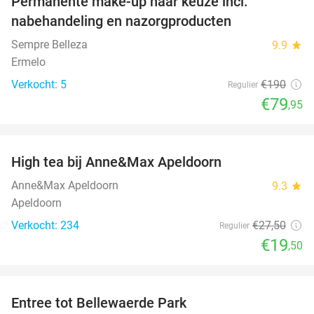
Permanente make-up naar keuze incl.
58%
nabehandeling en nazorgproducten
Sempre Belleza
9.9
star
Ermelo
Verkocht: 5
€190
Regulier
€79
,95
favorite_border
High tea bij Anne&Max Apeldoorn
29%
Anne&Max Apeldoorn
9.3
star
Apeldoorn
Verkocht: 234
€27
,50
Regulier
€19
,50
favorite_border
Entree tot Bellewaerde Park
38%