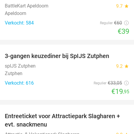
BattleKart Apeldoorn
9.7
star
Apeldoorn
Verkocht: 584
€60
Regulier
€39
favorite_border
3-gangen keuzediner bij SpIJS Zutphen
40%
spIJS Zutphen
9.2
star
Zutphen
Verkocht: 616
€33
,05
Regulier
€19
,95
favorite_border
Entreeticket voor Attractiepark Slagharen +
41%
evt. snackmenu