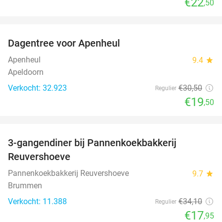
€22
,50
favorite_border
Dagentree voor Apenheul
36%
Apenheul
9.4
star
Apeldoorn
Verkocht: 32.923
€30
,50
Regulier
€19
,50
favorite_border
3-gangendiner bij Pannenkoekbakkerij
47%
Reuvershoeve
Pannenkoekbakkerij Reuvershoeve
9.7
star
Brummen
Verkocht: 11.388
€34
,10
Regulier
€17
,95