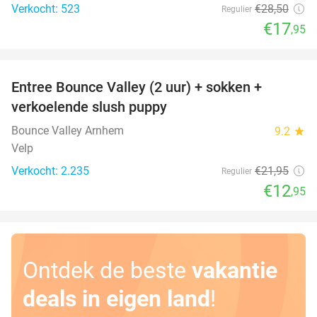
Verkocht: 523
€28
,50
Regulier
€17
,95
favorite_border
Entree Bounce Valley (2 uur) + sokken +
41%
verkoelende slush puppy
Bounce Valley Arnhem
9.2
star
Velp
Verkocht: 2.235
€21
,95
Regulier
€12
,95
Ontdek de beste
vakantie
deals in eigen land
!