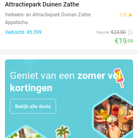
Attractiepark Duinen Zathe
Verkeers- en Attractiepark Duinen Zathe
9.8
star
Appelscha
Verkocht: 45.399
€23
,50
Regulier
€19
,99
Geniet van een
zomer vol
kortingen
Bekijk alle deals