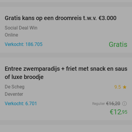
favorite_border
Gratis kans op een droomreis t.w.v. €3.000
Social Deal Win
Online
Gratis
Verkocht: 186.705
favorite_border
Entree zwemparadijs + friet met snack en saus
20%
of luxe broodje
De Scheg
9.5
star
Deventer
Verkocht: 6.701
€16
,20
Regulier
€12
,95
favorite_border