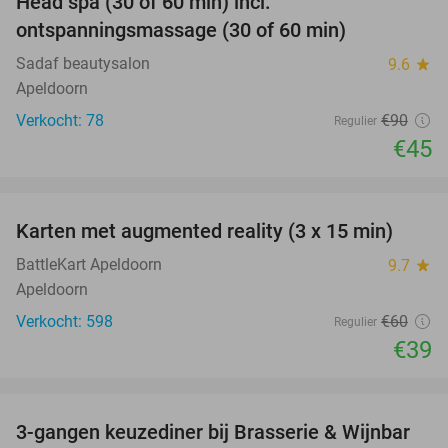
Head spa (30 of 60 min) incl.
50%
ontspanningsmassage (30 of 60 min)
Sadaf beautysalon
9.6
star
Apeldoorn
Verkocht: 78
€90
Regulier
€45
favorite_border
Karten met augmented reality (3 x 15 min)
35%
BattleKart Apeldoorn
9.7
star
Apeldoorn
Verkocht: 598
€60
Regulier
€39
favorite_border
3-gangen keuzediner bij Brasserie & Wijnbar
35%