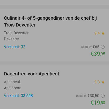
favorite_border
Culinair 4- of 5-gangendiner van de chef bij
39%
Trois Deventer
Trois Deventer
9.4
star
Deventer
Verkocht: 32
€65
Regulier
€39
,95
favorite_border
Dagentree voor Apenheul
36%
Apenheul
9.3
star
Apeldoorn
Verkocht: 33.608
€30
,50
Regulier
€19
,50