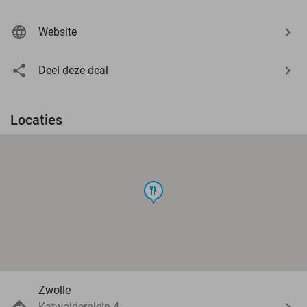
Website
Deel deze deal
Locaties
food
Zwolle
Katwolderplein 4