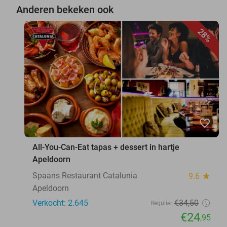
Anderen bekeken ook
28%
favorite_border
All-You-Can-Eat tapas + dessert in hartje
Apeldoorn
Spaans Restaurant Catalunia
9.6
star
Apeldoorn
Verkocht: 2.645
€34
,50
Regulier
€24
,95