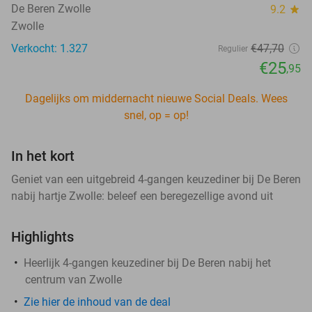
De Beren Zwolle
9.2
star
Zwolle
Verkocht: 1.327
€47
,70
Regulier
€25
,95
Dagelijks om middernacht nieuwe Social Deals. Wees
snel, op = op!
In het kort
Geniet van een uitgebreid 4-gangen keuzediner bij De Beren
nabij hartje Zwolle: beleef een beregezellige avond uit
Highlights
Heerlijk 4-gangen keuzediner bij De Beren nabij het
centrum van Zwolle
Zie hier de inhoud van de deal