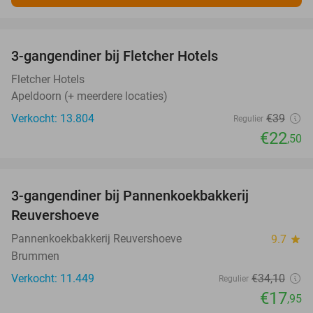
favorite_border
3-gangendiner bij Fletcher Hotels
42%
Fletcher Hotels
Apeldoorn (+ meerdere locaties)
Verkocht: 13.804
€39
Regulier
€22
,50
favorite_border
3-gangendiner bij Pannenkoekbakkerij
47%
Reuvershoeve
Pannenkoekbakkerij Reuvershoeve
9.7
star
Brummen
Verkocht: 11.449
€34
,10
Regulier
€17
,95