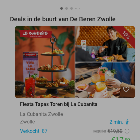
Deals in de buurt van De Beren Zwolle
10%
favorite_border
Fiesta Tapas Toren bij La Cubanita
La Cubanita Zwolle
Zwolle
2 min.
directions_walk
Verkocht: 87
€19
,50
Regulier
€17