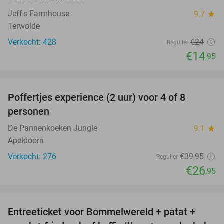
Jeff's Farmhouse
9.7
star
Terwolde
Verkocht: 428
€24
Regulier
€14
,95
favorite_border
Poffertjes experience (2 uur) voor 4 of 8
33%
personen
De Pannenkoeken Jungle
9.1
star
Apeldoorn
Verkocht: 276
€39
,95
Regulier
€26
,95
favorite_border
Entreeticket voor Bommelwereld + patat +
23%