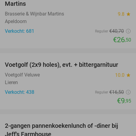
Martins
Brasserie & Wijnbar Martins
9.8
star
Apeldoorn
Verkocht: 681
€40
,70
Regulier
€26
,50
favorite_border
Voetgolf (2x9 holes), evt. + bittergarnituur
40%
Voetgolf Veluwe
10.0
star
Lieren
Verkocht: 438
€16
,50
Regulier
€9
,95
favorite_border
2-gangen pannenkoekenlunch of -diner bij
38%
Jeff's Farmhouse