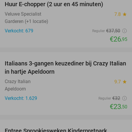
Huur E-chopper (2 uur en 45 minuten)
28%
Veluwe Specialist
7.8
star
Garderen (+1 locatie)
Verkocht: 679
€37
,50
Regulier
€26
,95
favorite_border
Italiaans 3-gangen keuzediner bij Crazy Italian
27%
in hartje Apeldoorn
Crazy Italian
9.7
star
Apeldoorn
Verkocht: 1.629
€32
Regulier
€23
,50
favorite_border
Entree Sprookjesweken Kinderpretpark