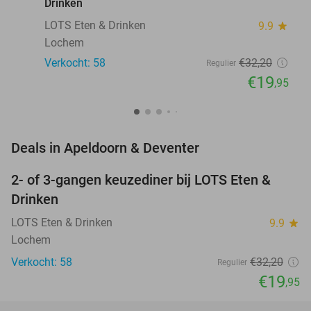
Drinken
LOTS Eten & Drinken
9.9
star
Lochem
Verkocht: 58
€32
,20
Regulier
€19
,95
favorite_border
Deals in Apeldoorn & Deventer
2- of 3-gangen keuzediner bij LOTS Eten &
38%
NEW
Drinken
TODAY
LOTS Eten & Drinken
9.9
star
Lochem
Verkocht: 58
€32
,20
Regulier
€19
,95
favorite_border