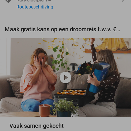
Routebeschrijving
Maak gratis kans op een droomreis t.w.v. €3.000!
play_circle
Vaak samen gekocht