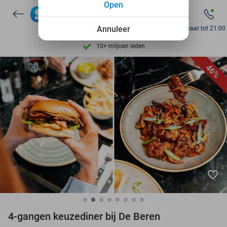
Open
7 dagen per week beschikbaar
Annuleer
Bereikbaar tot 21:00
10+ miljoen leden
9,4
op basis van
206.226 reviews
46%
Ontdek 15.000+ deals
7 dagen per week beschikbaar
10+ miljoen leden
favorite_border
4-gangen keuzediner bij De Beren