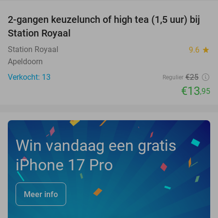
2-gangen keuzelunch of high tea (1,5 uur) bij
44%
NEW
Station Royaal
TODAY
Station Royaal
9.6
star
Apeldoorn
Verkocht: 13
€25
Regulier
€13
,95
Win vandaag een gratis
iPhone 17 Pro
Meer info