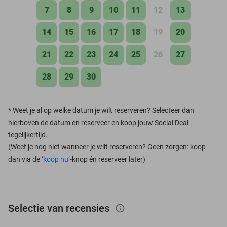
7
8
9
10
11
12
13
14
15
16
17
18
19
20
21
22
23
24
25
26
27
28
29
30
*
Weet je al op welke datum je wilt reserveren? Selecteer dan
hierboven de datum en reserveer en koop jouw Social Deal
tegelijkertijd.
(Weet je nog niet wanneer je wilt reserveren? Geen zorgen: koop
dan via de ‘
koop nu
’-knop én reserveer later)
Selectie van recensies
info_outlined