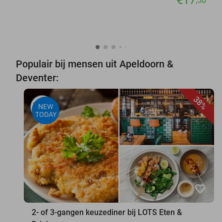
,50
Populair bij mensen uit Apeldoorn &
Deventer:
38%
NEW
TODAY
favorite_border
2- of 3-gangen keuzediner bij LOTS Eten &