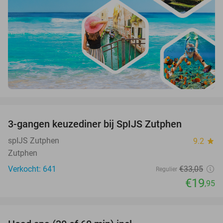
favorite_border
3-gangen keuzediner bij SpIJS Zutphen
40%
spIJS Zutphen
9.2
star
Zutphen
Verkocht: 641
€33
,05
Regulier
€19
,95
favorite_border