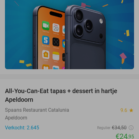
favorite_border
All-You-Can-Eat tapas + dessert in hartje
28%
Apeldoorn
Spaans Restaurant Catalunia
9.6
star
Apeldoorn
Verkocht: 2.645
€34
,50
Regulier
€24
,95