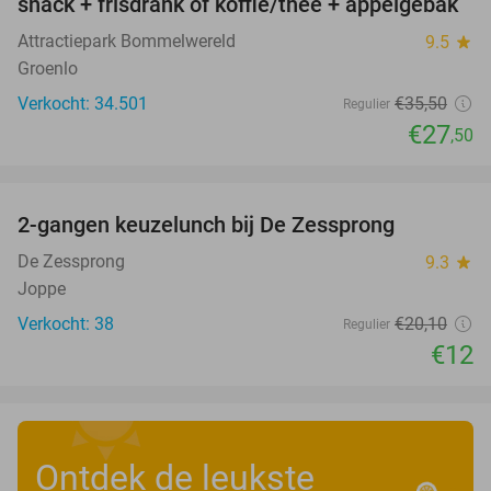
snack + frisdrank of koffie/thee + appelgebak
Attractiepark Bommelwereld
9.5
star
Groenlo
Verkocht: 34.501
€35
,50
Regulier
€27
,50
favorite_border
2-gangen keuzelunch bij De Zessprong
40%
De Zessprong
9.3
star
Joppe
Verkocht: 38
€20
,10
Regulier
€12
Ontdek de leukste