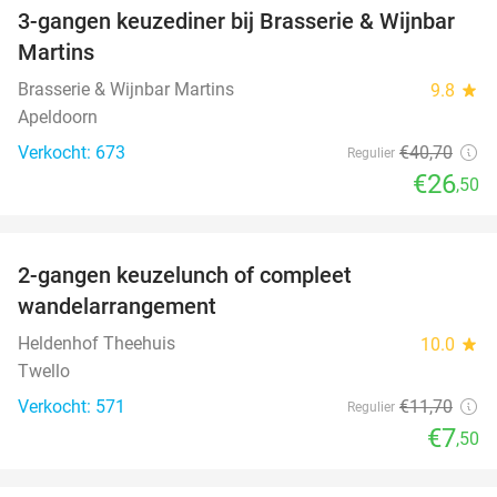
3-gangen keuzediner bij Brasserie & Wijnbar
35%
Martins
Brasserie & Wijnbar Martins
9.8
star
Apeldoorn
Verkocht: 673
€40
,70
Regulier
€26
,50
favorite_border
2-gangen keuzelunch of compleet
36%
wandelarrangement
Heldenhof Theehuis
10.0
star
Twello
Verkocht: 571
€11
,70
Regulier
€7
,50