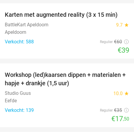
Karten met augmented reality (3 x 15 min)
35%
BattleKart Apeldoorn
9.7
star
Apeldoorn
Verkocht: 588
€60
Regulier
€39
favorite_border
Workshop (led)kaarsen dippen + materialen +
50%
hapje + drankje (1,5 uur)
Studio Guus
10.0
star
Eefde
Verkocht: 139
€35
Regulier
€17
,50