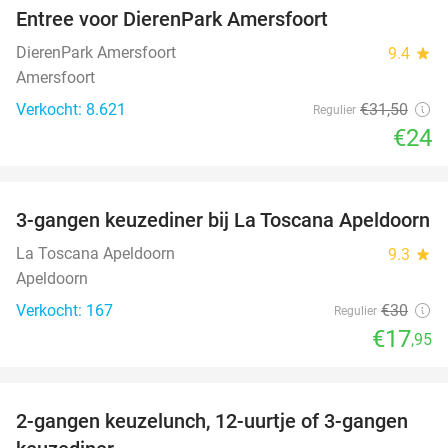
Entree voor DierenPark Amersfoort
24%
DierenPark Amersfoort
9.4
star
Amersfoort
Verkocht: 8.621
€31
,50
Regulier
€24
favorite_border
3-gangen keuzediner bij La Toscana Apeldoorn
40%
La Toscana Apeldoorn
9.3
star
Apeldoorn
Verkocht: 167
€30
Regulier
€17
,95
favorite_border
2-gangen keuzelunch, 12-uurtje of 3-gangen
43%