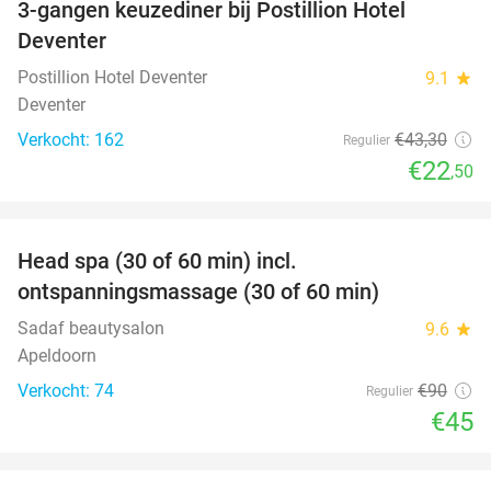
3-gangen keuzediner bij Postillion Hotel
48%
Deventer
Postillion Hotel Deventer
9.1
star
Deventer
Verkocht: 162
€43
,30
Regulier
€22
,50
favorite_border
Head spa (30 of 60 min) incl.
50%
ontspanningsmassage (30 of 60 min)
Sadaf beautysalon
9.6
star
Apeldoorn
Verkocht: 74
€90
Regulier
€45
favorite_border