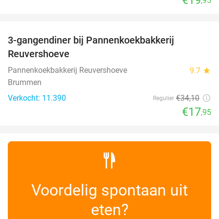
,95
favorite_border
3-gangendiner bij Pannenkoekbakkerij
47%
Reuvershoeve
Pannenkoekbakkerij Reuvershoeve
9.7
star
Brummen
Verkocht: 11.390
€34
,10
Regulier
€17
,95
Voordelig spontaan uit
eten?