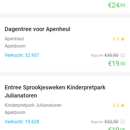
€24
,95
favorite_border
Dagentree voor Apenheul
36%
Apenheul
9.4
star
Apeldoorn
Verkocht: 32.957
€30
,50
Regulier
€19
,50
favorite_border
Entree Sprookjesweken Kinderpretpark
39%
Julianatoren
Kinderpretpark Julianatoren
9.4
star
Apeldoorn
Verkocht: 10.628
€32
,50
Regulier
€19