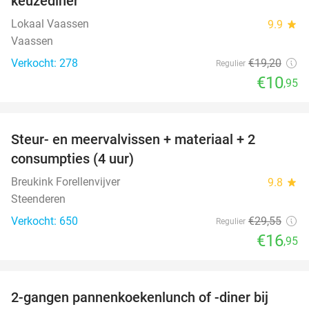
keuzediner
Lokaal Vaassen
9.9
star
Vaassen
Verkocht: 278
€19
,20
Regulier
€10
,95
favorite_border
Steur- en meervalvissen + materiaal + 2
43%
consumpties (4 uur)
Breukink Forellenvijver
9.8
star
Steenderen
Verkocht: 650
€29
,55
Regulier
€16
,95
favorite_border
2-gangen pannenkoekenlunch of -diner bij
38%