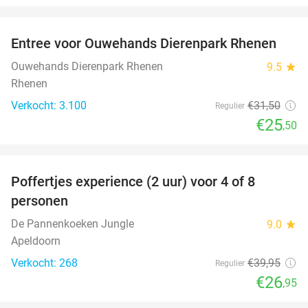
favorite_border
Entree voor Ouwehands Dierenpark Rhenen
19%
Ouwehands Dierenpark Rhenen
9.5
star
Rhenen
Verkocht: 3.100
€31
,50
Regulier
€25
,50
favorite_border
Poffertjes experience (2 uur) voor 4 of 8
33%
personen
De Pannenkoeken Jungle
9.0
star
Apeldoorn
Verkocht: 268
€39
,95
Regulier
€26
,95
favorite_border