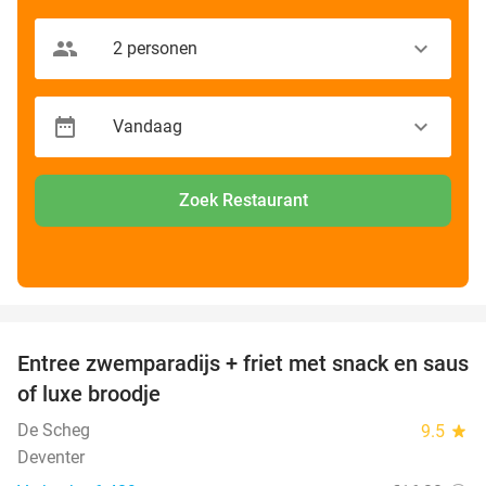
Zoek Restaurant
favorite_border
Entree zwemparadijs + friet met snack en saus
20%
of luxe broodje
De Scheg
9.5
star
Deventer