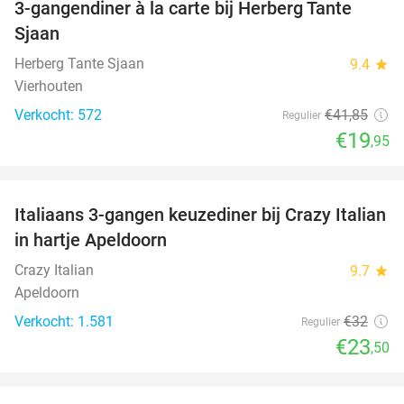
3-gangendiner à la carte bij Herberg Tante
52%
Sjaan
Herberg Tante Sjaan
9.4
star
Vierhouten
Verkocht: 572
€41
,85
Regulier
€19
,95
favorite_border
Italiaans 3-gangen keuzediner bij Crazy Italian
27%
in hartje Apeldoorn
Crazy Italian
9.7
star
Apeldoorn
Verkocht: 1.581
€32
Regulier
€23
,50
favorite_border