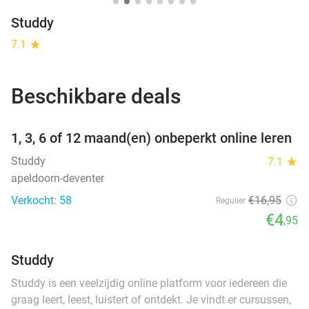
Studdy
7.1
star
Beschikbare deals
favorite_border
1, 3, 6 of 12 maand(en) onbeperkt online leren
Studdy
7.1
star
apeldoorn-deventer
Verkocht: 58
€16
,95
Regulier
€4
,95
Studdy
Studdy is een veelzijdig online platform voor iedereen die
graag leert, leest, luistert of ontdekt. Je vindt er cursussen,