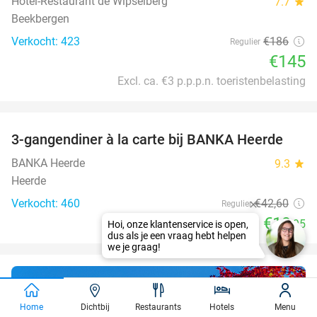
Hotel-Restaurant de Wipselberg
7.7
star
Beekbergen
Verkocht: 423
€186
Regulier
€145
Excl. ca. €3 p.p.p.n. toeristenbelasting
favorite_border
3-gangendiner à la carte bij BANKA Heerde
53%
BANKA Heerde
9.3
star
Heerde
Verkocht: 460
€42
,60
Regulier
€19
,95
Waar gaat jouw
Home
Dichtbij
Restaurants
Hotels
Menu