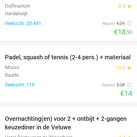
Dolfinarium
8.5
star
Harderwijk
Verkocht: 20.441
€29
Regulier
€18
,50
favorite_border
Padel, squash of tennis (2-4 pers.) + materiaal
50%
Moovv
10.0
star
Raalte
Verkocht: 119
€28
Regulier
€14
favorite_border
Overnachting(en) voor 2 + ontbijt + 2-gangen
22%
keuzediner in de Veluwe