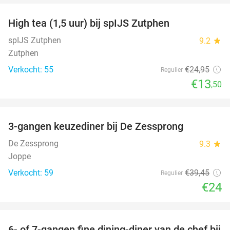
High tea (1,5 uur) bij spIJS Zutphen
46%
spIJS Zutphen
9.2
star
Zutphen
Verkocht: 55
€24
,95
Regulier
€13
,50
favorite_border
3-gangen keuzediner bij De Zessprong
39%
De Zessprong
9.3
star
Joppe
Verkocht: 59
€39
,45
Regulier
€24
favorite_border
6- of 7-gangen fine dining-diner van de chef bij