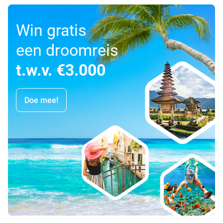
Win gratis
een droomreis
t.w.v. €3.000
Doe mee!