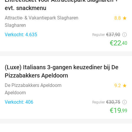
41%
evt. snackmenu
Attractie- & Vakantiepark Slagharen
8.8
star
Slagharen
Verkocht: 4.635
€37
,90
Regulier
€22
,40
favorite_border
(Luxe) Italiaans 3-gangen keuzediner bij De
35%
Pizzabakkers Apeldoorn
De Pizzabakkers Apeldoorn
9.2
star
Apeldoorn
Verkocht: 406
€30
,75
Regulier
€19
,99
favorite_border