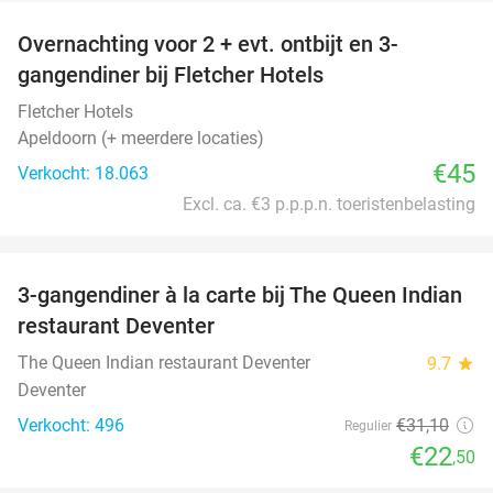
Overnachting voor 2 + evt. ontbijt en 3-
gangendiner bij Fletcher Hotels
Fletcher Hotels
Apeldoorn (+ meerdere locaties)
€45
Verkocht: 18.063
Excl. ca. €3 p.p.p.n. toeristenbelasting
favorite_border
3-gangendiner à la carte bij The Queen Indian
28%
restaurant Deventer
The Queen Indian restaurant Deventer
9.7
star
Deventer
Verkocht: 496
€31
,10
Regulier
€22
,50
favorite_border