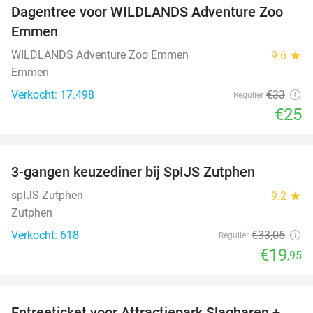
Dagentree voor WILDLANDS Adventure Zoo
24%
Emmen
WILDLANDS Adventure Zoo Emmen
9.6
star
Emmen
Verkocht: 17.498
€33
Regulier
€25
favorite_border
3-gangen keuzediner bij SpIJS Zutphen
40%
spIJS Zutphen
9.2
star
Zutphen
Verkocht: 618
€33
,05
Regulier
€19
,95
favorite_border
Entreeticket voor Attractiepark Slagharen +