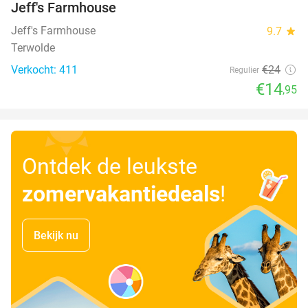
Jeff's Farmhouse
Jeff's Farmhouse
9.7
star
Terwolde
Verkocht: 411
€24
Regulier
€14
,95
Ontdek de leukste
zomervakantiedeals
!
Bekijk nu