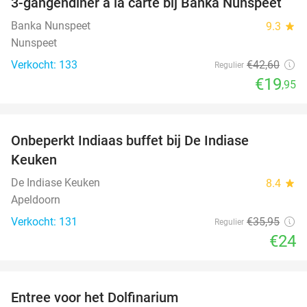
3-gangendiner à la carte bij Banka Nunspeet
53%
Banka Nunspeet
9.3
star
Nunspeet
Verkocht: 133
€42
,60
Regulier
€19
,95
favorite_border
Onbeperkt Indiaas buffet bij De Indiase
33%
Keuken
De Indiase Keuken
8.4
star
Apeldoorn
Verkocht: 131
€35
,95
Regulier
€24
favorite_border
Entree voor het Dolfinarium
36%