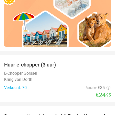
favorite_border
Huur e-chopper (3 uur)
29%
E-Chopper Gorssel
Kring van Dorth
Verkocht: 70
€35
Regulier
€24
,95
favorite_border