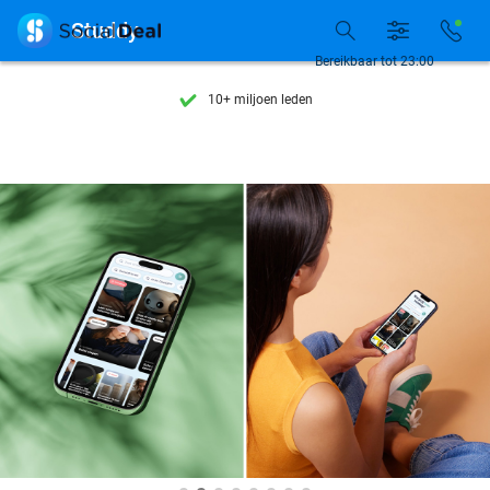
Ontdek 15.000+ deals

Studdy
7 dagen per week beschikbaar
Bereikbaar tot 23:00
10+ miljoen leden
9,4
op basis van
205.983 reviews
Ontdek 15.000+ deals
7 dagen per week beschikbaar
10+ miljoen leden