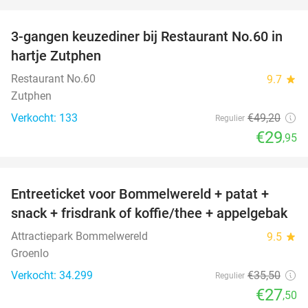
favorite_border
3-gangen keuzediner bij Restaurant No.60 in
39%
hartje Zutphen
Restaurant No.60
9.7
star
Zutphen
Verkocht: 133
€49
,20
Regulier
€29
,95
favorite_border
Entreeticket voor Bommelwereld + patat +
23%
snack + frisdrank of koffie/thee + appelgebak
Attractiepark Bommelwereld
9.5
star
Groenlo
Verkocht: 34.299
€35
,50
Regulier
€27
,50