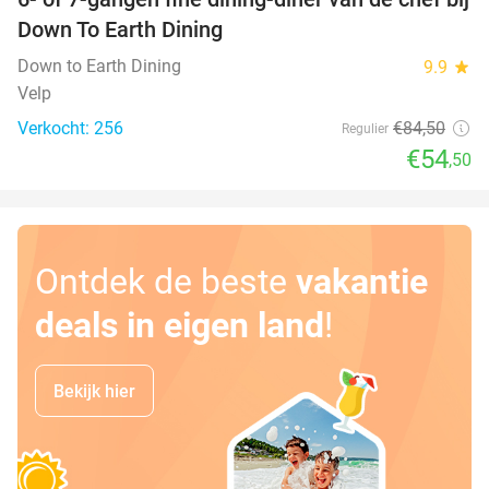
36%
Down To Earth Dining
Down to Earth Dining
9.9
star
Velp
Verkocht: 256
€84
,50
Regulier
€54
,50
Ontdek de beste
vakantie
deals in eigen land
!
Bekijk hier