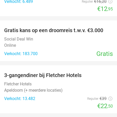
Verkocht: 6.489
€16
,20
Regulier
€12
,95
favorite_border
Gratis kans op een droomreis t.w.v. €3.000
Social Deal Win
Online
Gratis
Verkocht: 183.700
favorite_border
3-gangendiner bij Fletcher Hotels
42%
Fletcher Hotels
Apeldoorn (+ meerdere locaties)
Verkocht: 13.482
€39
Regulier
€22
,50
favorite_border