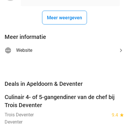
Meer weergeven
Meer informatie
Website
favorite_border
Deals in Apeldoorn & Deventer
Culinair 4- of 5-gangendiner van de chef bij
39%
NEW
Trois Deventer
TODAY
Trois Deventer
9.4
star
Deventer