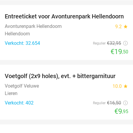
favorite_border
Entreeticket voor Avonturenpark Hellendoorn
41%
Avonturenpark Hellendoorn
9.2
star
Hellendoorn
Verkocht: 32.654
€32
,95
Regulier
€19
,50
favorite_border
Voetgolf (2x9 holes), evt. + bittergarnituur
40%
Voetgolf Veluwe
10.0
star
Lieren
Verkocht: 402
€16
,50
Regulier
€9
,95
favorite_border