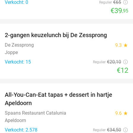
Verkocht: 0
€65
Regulier
€39
,95
favorite_border
2-gangen keuzelunch bij De Zessprong
40%
NEW
TODAY
De Zessprong
9.3
star
Joppe
Verkocht: 15
€20
,10
Regulier
€12
favorite_border
All-You-Can-Eat tapas + dessert in hartje
28%
Apeldoorn
Spaans Restaurant Catalunia
9.6
star
Apeldoorn
Verkocht: 2.578
€34
,50
Regulier