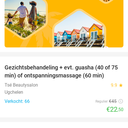
favorite_border
Gezichtsbehandeling + evt. guasha (40 of 75
50%
SOLD
min) of ontspanningsmassage (60 min)
OUT
Tsé Beautysalon
9.9
star
Ugchelen
Verkocht: 66
€45
Regulier
€22
,50
favorite_border