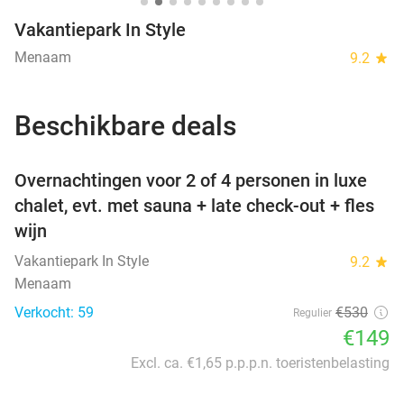
Vakantiepark In Style
Menaam
9.2
star
Beschikbare deals
favorite_border
Overnachtingen voor 2 of 4 personen in luxe
chalet, evt. met sauna + late check-out + fles
wijn
Vakantiepark In Style
9.2
star
Menaam
Verkocht: 59
€530
Regulier
€149
Excl. ca. €1,65 p.p.p.n. toeristenbelasting
favorite_border