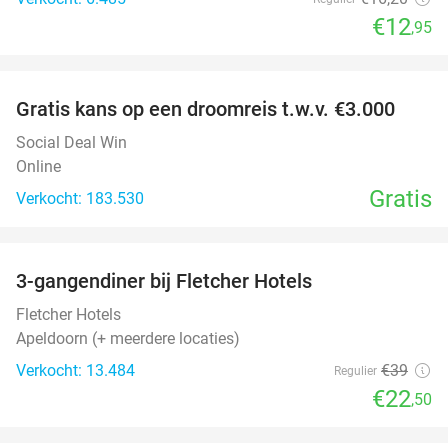
€12
,95
favorite_border
Gratis kans op een droomreis t.w.v. €3.000
Social Deal Win
Online
Gratis
Verkocht: 183.530
favorite_border
3-gangendiner bij Fletcher Hotels
42%
Fletcher Hotels
Apeldoorn (+ meerdere locaties)
Verkocht: 13.484
€39
Regulier
€22
,50
favorite_border