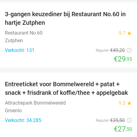
3-gangen keuzediner bij Restaurant No.60 in
39%
hartje Zutphen
Restaurant No.60
9.7
star
Zutphen
Verkocht: 131
€49
,20
Regulier
€29
,95
favorite_border
Entreeticket voor Bommelwereld + patat +
23%
snack + frisdrank of koffie/thee + appelgebak
Attractiepark Bommelwereld
9.5
star
Groenlo
Verkocht: 34.285
€35
,50
Regulier
€27
,50