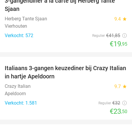
3-gangendiner à la carte bij Herberg Tante
52%
Sjaan
Herberg Tante Sjaan
9.4
star
Vierhouten
Verkocht: 572
€41
,85
Regulier
€19
,95
favorite_border
Italiaans 3-gangen keuzediner bij Crazy Italian
27%
in hartje Apeldoorn
Crazy Italian
9.7
star
Apeldoorn
Verkocht: 1.581
€32
Regulier
€23
,50
favorite_border