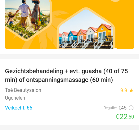
favorite_border
Gezichtsbehandeling + evt. guasha (40 of 75
50%
SOLD
min) of ontspanningsmassage (60 min)
OUT
Tsé Beautysalon
9.9
star
Ugchelen
Verkocht: 66
€45
Regulier
€22
,50
favorite_border