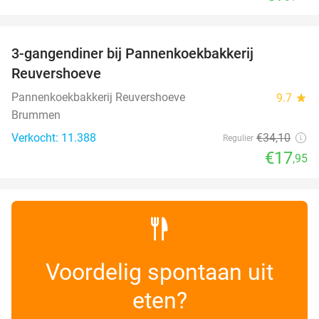
favorite_border
3-gangendiner bij Pannenkoekbakkerij
47%
Reuvershoeve
Pannenkoekbakkerij Reuvershoeve
9.7
star
Brummen
Verkocht: 11.388
€34
,10
Regulier
€17
,95
Voordelig spontaan uit
eten?