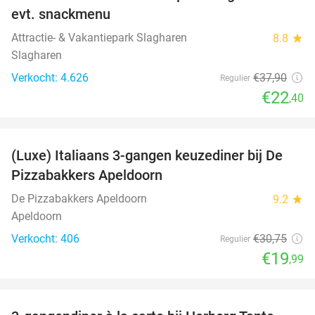
evt. snackmenu
Attractie- & Vakantiepark Slagharen
8.8
star
Slagharen
Verkocht: 4.626
€37
,90
Regulier
€22
,40
favorite_border
(Luxe) Italiaans 3-gangen keuzediner bij De
35%
Pizzabakkers Apeldoorn
De Pizzabakkers Apeldoorn
9.2
star
Apeldoorn
Verkocht: 406
€30
,75
Regulier
€19
,99
favorite_border