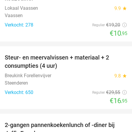
Lokaal Vaassen
9.9
star
Vaassen
Verkocht: 278
€19
,20
Regulier
€10
,95
favorite_border
Steur- en meervalvissen + materiaal + 2
43%
consumpties (4 uur)
Breukink Forellenvijver
9.8
star
Steenderen
Verkocht: 650
€29
,55
Regulier
€16
,95
favorite_border
2-gangen pannenkoekenlunch of -diner bij
38%