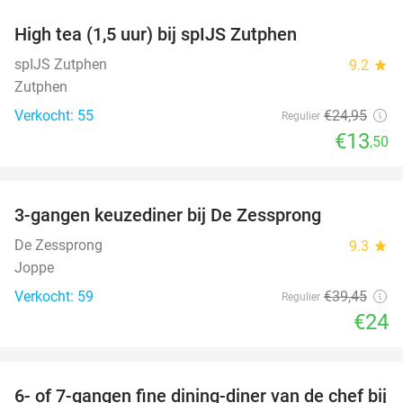
High tea (1,5 uur) bij spIJS Zutphen
46%
spIJS Zutphen
9.2
star
Zutphen
Verkocht: 55
€24
,95
Regulier
€13
,50
favorite_border
3-gangen keuzediner bij De Zessprong
39%
De Zessprong
9.3
star
Joppe
Verkocht: 59
€39
,45
Regulier
€24
favorite_border
6- of 7-gangen fine dining-diner van de chef bij
36%