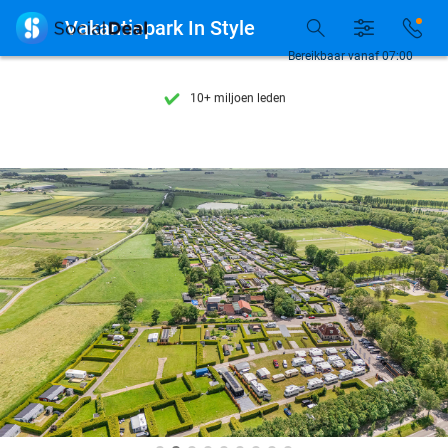
Ontdek 15.000+ deals

Vakantiepark In Style
7 dagen per week beschikbaar
Bereikbaar vanaf 07:00
10+ miljoen leden
9,4
op basis van
205.983 reviews
Ontdek 15.000+ deals
7 dagen per week beschikbaar
10+ miljoen leden