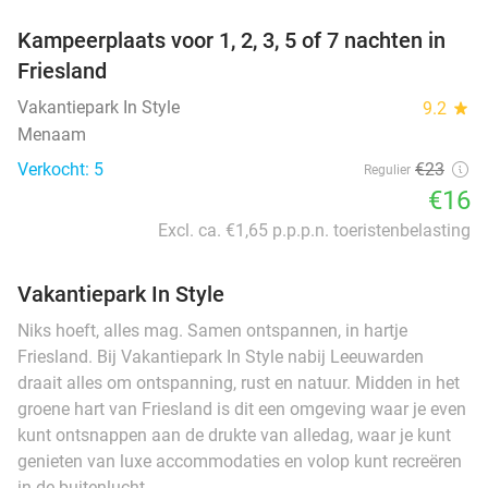
Kampeerplaats voor 1, 2, 3, 5 of 7 nachten in
Friesland
Vakantiepark In Style
9.2
star
Menaam
Verkocht: 5
€23
Regulier
€16
Excl. ca. €1,65 p.p.p.n. toeristenbelasting
Vakantiepark In Style
Niks hoeft, alles mag. Samen ontspannen, in hartje
Friesland. Bij Vakantiepark In Style nabij Leeuwarden
draait alles om ontspanning, rust en natuur. Midden in het
groene hart van Friesland is dit een omgeving waar je even
kunt ontsnappen aan de drukte van alledag, waar je kunt
genieten van luxe accommodaties en volop kunt recreëren
in de buitenlucht.