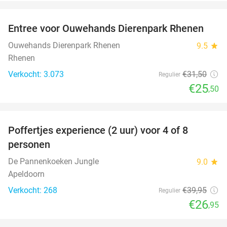
favorite_border
Entree voor Ouwehands Dierenpark Rhenen
19%
Ouwehands Dierenpark Rhenen
9.5
star
Rhenen
Verkocht: 3.073
€31
,50
Regulier
€25
,50
favorite_border
Poffertjes experience (2 uur) voor 4 of 8
33%
personen
De Pannenkoeken Jungle
9.0
star
Apeldoorn
Verkocht: 268
€39
,95
Regulier
€26
,95
favorite_border