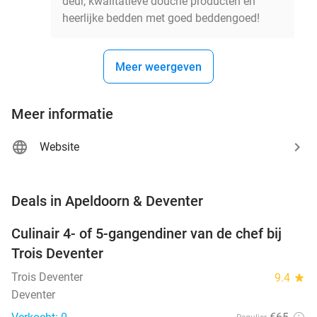
deur, kwalitatieve douche producten en
heerlijke bedden met goed beddengoed!
Meer weergeven
Meer informatie
Website
favorite_border
Deals in Apeldoorn & Deventer
Culinair 4- of 5-gangendiner van de chef bij
39%
NEW
Trois Deventer
TODAY
Trois Deventer
9.4
star
Deventer