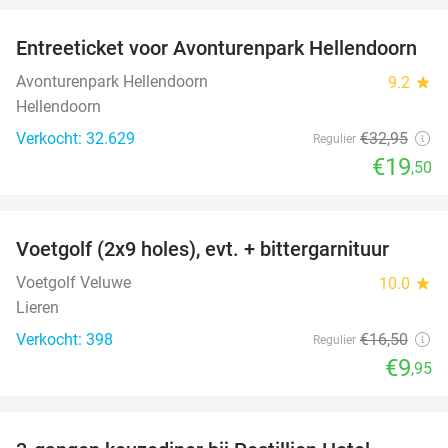
Entreeticket voor Avonturenpark Hellendoorn
41%
Avonturenpark Hellendoorn
9.2
star
Hellendoorn
Verkocht: 32.629
€32
,95
Regulier
€19
,50
favorite_border
Voetgolf (2x9 holes), evt. + bittergarnituur
40%
Voetgolf Veluwe
10.0
star
Lieren
Verkocht: 398
€16
,50
Regulier
€9
,95
favorite_border