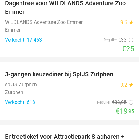
Dagentree voor WILDLANDS Adventure Zoo
24%
Emmen
WILDLANDS Adventure Zoo Emmen
9.6
star
Emmen
Verkocht: 17.453
€33
Regulier
€25
favorite_border
3-gangen keuzediner bij SpIJS Zutphen
40%
spIJS Zutphen
9.2
star
Zutphen
Verkocht: 618
€33
,05
Regulier
€19
,95
favorite_border
Entreeticket voor Attractiepark Slagharen +
41%