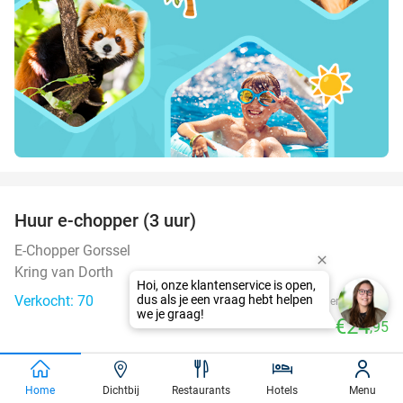
favorite_border
Huur e-chopper (3 uur)
29%
E-Chopper Gorssel
Kring van Dorth
Verkocht: 70
€35
Regulier
€24
,95
favorite_border
Home
Dichtbij
Restaurants
Hotels
Menu
3-gangendiner à la carte bij Banka Nunspeet