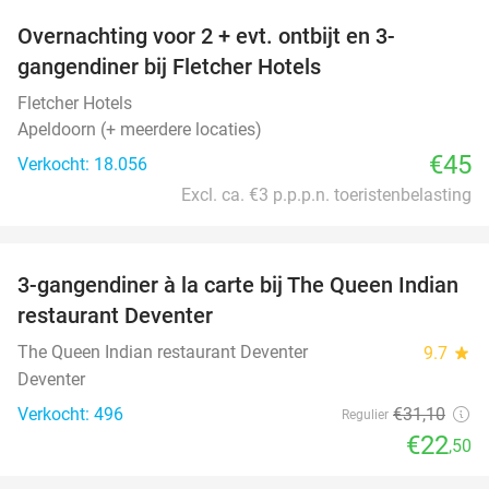
Overnachting voor 2 + evt. ontbijt en 3-
gangendiner bij Fletcher Hotels
Fletcher Hotels
Apeldoorn (+ meerdere locaties)
€45
Verkocht: 18.056
Excl. ca. €3 p.p.p.n. toeristenbelasting
favorite_border
3-gangendiner à la carte bij The Queen Indian
28%
restaurant Deventer
The Queen Indian restaurant Deventer
9.7
star
Deventer
Verkocht: 496
€31
,10
Regulier
€22
,50
favorite_border