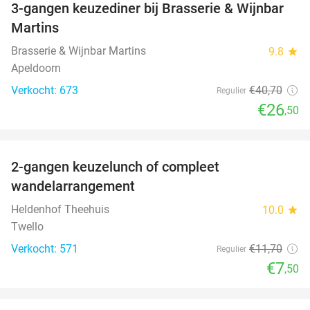
3-gangen keuzediner bij Brasserie & Wijnbar
35%
Martins
Brasserie & Wijnbar Martins
9.8
star
Apeldoorn
Verkocht: 673
€40
,70
Regulier
€26
,50
favorite_border
2-gangen keuzelunch of compleet
36%
wandelarrangement
Heldenhof Theehuis
10.0
star
Twello
Verkocht: 571
€11
,70
Regulier
€7
,50