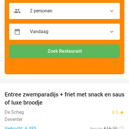
Zoek Restaurant
favorite_border
Entree zwemparadijs + friet met snack en saus
20%
of luxe broodje
De Scheg
9.5
star
Deventer
Verkocht: 6.485
€16
,20
Regulier