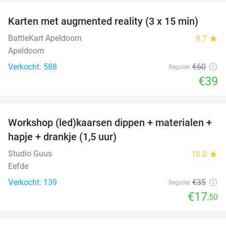
Karten met augmented reality (3 x 15 min)
35%
BattleKart Apeldoorn
9.7
star
Apeldoorn
Verkocht: 588
€60
Regulier
€39
favorite_border
Workshop (led)kaarsen dippen + materialen +
50%
hapje + drankje (1,5 uur)
Studio Guus
10.0
star
Eefde
Verkocht: 139
€35
Regulier
€17
,50