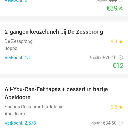
Verkocht: 0
€65
Regulier
€39
,95
favorite_border
2-gangen keuzelunch bij De Zessprong
40%
NEW
TODAY
De Zessprong
9.3
star
Joppe
Verkocht: 15
€20
,10
Regulier
€12
favorite_border
All-You-Can-Eat tapas + dessert in hartje
28%
Apeldoorn
Spaans Restaurant Catalunia
9.6
star
Apeldoorn
Verkocht: 2.578
€34
,50
Regulier