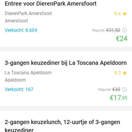
Entree voor DierenPark Amersfoort
24%
DierenPark Amersfoort
9.4
star
Amersfoort
Verkocht: 8.604
€31
,50
Regulier
€24
favorite_border
3-gangen keuzediner bij La Toscana Apeldoorn
40%
La Toscana Apeldoorn
9.3
star
Apeldoorn
Verkocht: 167
€30
Regulier
€17
,95
favorite_border
2-gangen keuzelunch, 12-uurtje of 3-gangen
43%
keuzediner