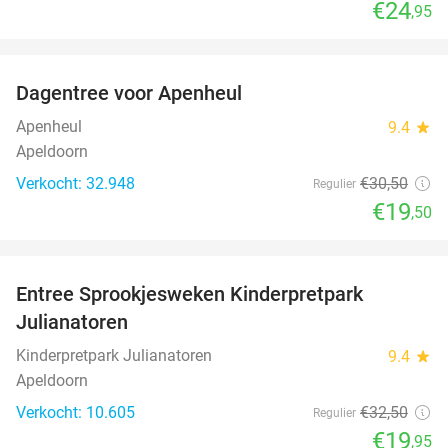
€24
,95
favorite_border
Dagentree voor Apenheul
36%
Apenheul
9.4
star
Apeldoorn
Verkocht: 32.948
€30
,50
Regulier
€19
,50
favorite_border
Entree Sprookjesweken Kinderpretpark
39%
Julianatoren
Kinderpretpark Julianatoren
9.4
star
Apeldoorn
Verkocht: 10.605
€32
,50
Regulier
€19
,95