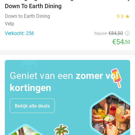
Down To Earth Dining
Down to Earth Dining
9.9
star
Velp
Verkocht: 256
€84
,50
Regulier
€54
,50
Geniet van een
zomer vol
kortingen
Bekijk alle deals