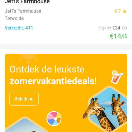
Jeff's Farmhouse
Jeff's Farmhouse
9.7
star
Terwolde
Verkocht: 411
€24
Regulier
€14
,95
Ontdek de leukste
zomervakantiedeals
!
Bekijk nu