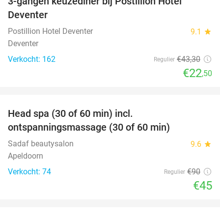
3-gangen keuzediner bij Postillion Hotel
48%
Deventer
Postillion Hotel Deventer
9.1
star
Deventer
Verkocht: 162
€43
,30
Regulier
€22
,50
favorite_border
Head spa (30 of 60 min) incl.
50%
ontspanningsmassage (30 of 60 min)
Sadaf beautysalon
9.6
star
Apeldoorn
Verkocht: 74
€90
Regulier
€45
favorite_border