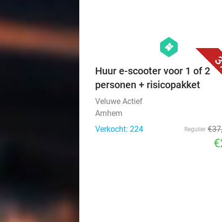
hexagon
events
3
Huur e-scooter voor 1 of 2
personen + risicopakket
Veluwe Actief
Arnhem
Verkocht: 224
€37
Regulier
€