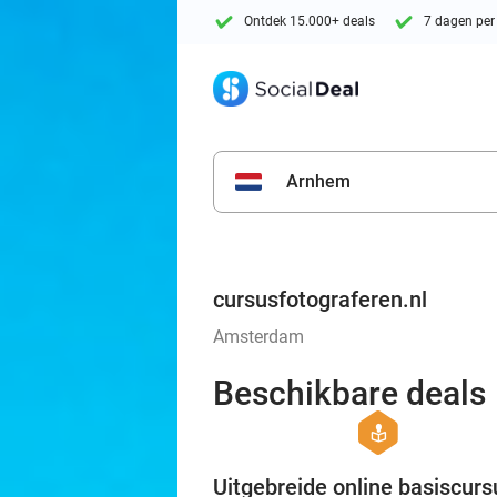
Ontdek 15.000+ deals
7 dagen per
Arnhem
cursusfotograferen.nl
Amsterdam
Beschikbare deals
hexagon
course
Uitgebreide online basiscurs