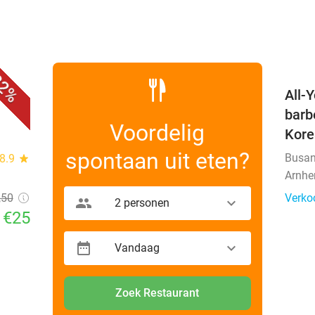
favorite_border
2%
All-
barb
Voordelig
Kor
spontaan uit eten?
Busan
8.9
star
Arnh
,50
Verko
2 personen
€25
Vandaag
Zoek Restaurant