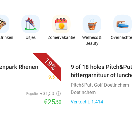
Drinken
Uitjes
Zomervakantie
Wellness &
Overnacht
Beauty
favorite_border
n
19%
renpark Rhenen
9 of 18 holes Pitch&Put
bittergarnituur of lunc
9.5
star
Pitch&Putt Golf Doetinchem
Doetinchem
€31
,50
Regulier
€25
Verkocht: 1.414
,50