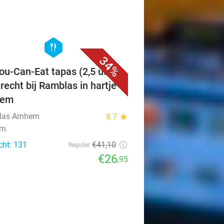
favorite_border
hexagon
food
34%
You-Can-Eat tapas (2,5 uur) +
recht bij Ramblas in hartje
hem
las Arnhem
8.7
star
em
cht: 131
€41
,10
Regulier
€26
,95