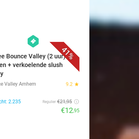
favorite_border
hexagon
events
41%
ee Bounce Valley (2 uur) +
en + verkoelende slush
py
e Valley Arnhem
9.2
star
cht: 2.235
€21
,95
Regulier
€12
,95