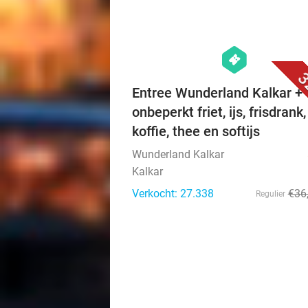
hexagon
events
3
Entree Wunderland Kalkar +
onbeperkt friet, ijs, frisdrank,
koffie, thee en softijs
Wunderland Kalkar
Kalkar
Verkocht: 27.338
€36
Regulier