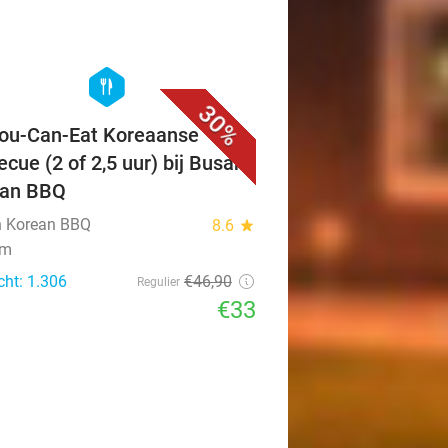
favorite_border
hexagon
food
30%
You-Can-Eat Koreaanse
ecue (2 of 2,5 uur) bij Busan
ean BBQ
 Korean BBQ
8.6
star
em
cht: 1.306
€46
,90
Regulier
€33