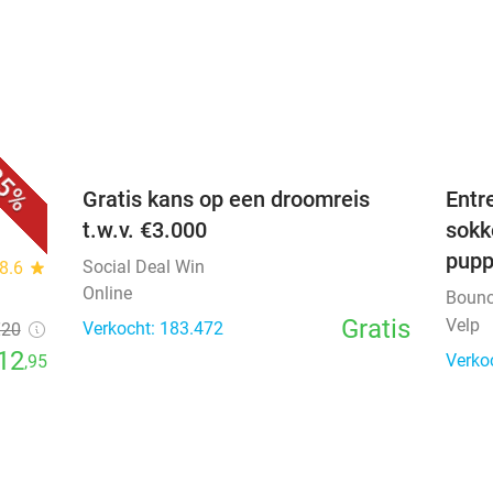
favorite_border
favorite_border
5%
Gratis kans op een droomreis
Entr
t.w.v. €3.000
sokk
pup
Social Deal Win
8.6
star
Online
Bounc
Gratis
Velp
Verkocht: 183.472
€20
12
Verko
,95