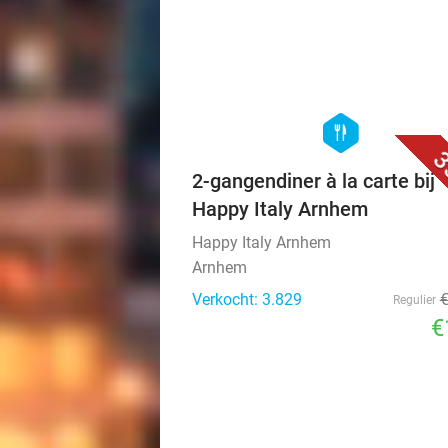
hexagon
food
3
2-gangendiner à la carte bij
Happy Italy Arnhem
Happy Italy Arnhem
Arnhem
Verkocht: 3.829
Regulier
€