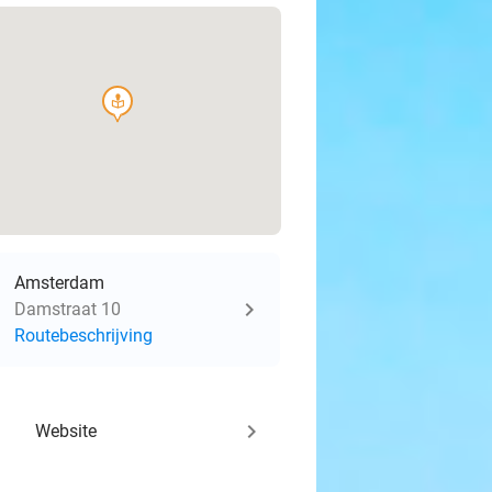
course
Amsterdam
Damstraat 10
Routebeschrijving
keyboard_arrow_right
Website