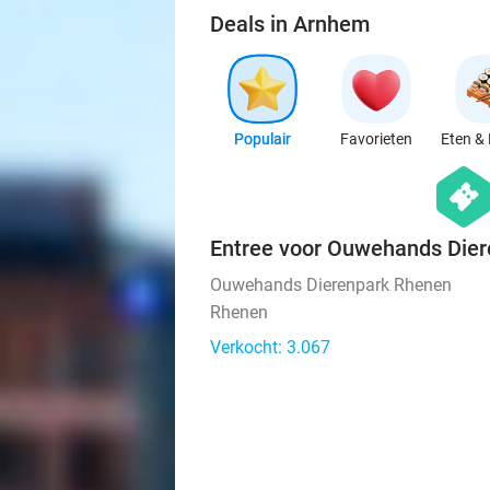
Deals in Arnhem
Populair
Favorieten
Eten & 
hexago
events
Entree voor Ouwehands Die
Ouwehands Dierenpark Rhenen
Rhenen
Verkocht: 3.067