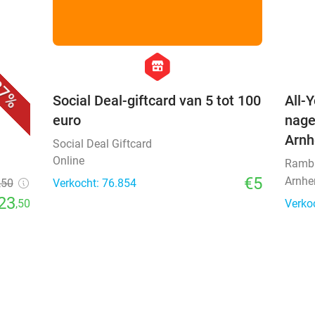
favorite_border
favorite_border
hexagon
store
7%
Social Deal-giftcard van 5 tot 100
All-
euro
nage
Arn
Social Deal Giftcard
Online
Ramb
€5
Arnh
,50
Verkocht: 76.854
23
,50
Verko