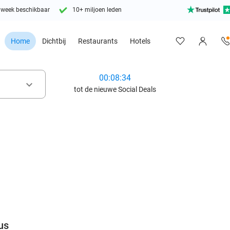
 week beschikbaar
10+ miljoen leden
Home
Dichtbij
Restaurants
Hotels
00:08:33
keyboard_arrow_down
tot de nieuwe Social Deals
favorite_border
us