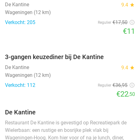
De Kantine
9.4
star
Wageningen (12 km)
Verkocht: 205
€17
,50
Regulier
€11
favorite_border
3-gangen keuzediner bij De Kantine
De Kantine
9.4
star
Wageningen (12 km)
Verkocht: 112
€36
,95
Regulier
€22
,50
De Kantine
Restaurant De Kantine is gevestigd op Recreatiepark de
Wielerbaan: een rustige en bosrijke plek vlak bij
Wageningen-Hoog. Kom hier voor of na je lunch, diner,