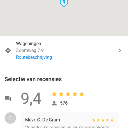
food
Wageningen
Zoomweg 7-9
Routebeschrijving
Selectie van recensies
9,4
576
C.
Mevr. C. De Gram
Vriendelijke mensen en leuke wandelroute