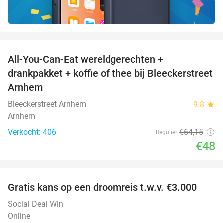
favorite_border
All-You-Can-Eat wereldgerechten +
25%
drankpakket + koffie of thee bij Bleeckerstreet
Arnhem
Bleeckerstreet Arnhem
9.8
star
Arnhem
Verkocht: 406
€64
,15
Regulier
€48
favorite_border
Gratis kans op een droomreis t.w.v. €3.000
Social Deal Win
Online