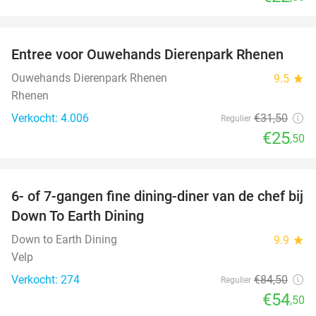
favorite_border
Entree voor Ouwehands Dierenpark Rhenen
19%
Ouwehands Dierenpark Rhenen
9.5
star
Rhenen
Verkocht: 4.006
€31
,50
Regulier
€25
,50
favorite_border
6- of 7-gangen fine dining-diner van de chef bij
36%
Down To Earth Dining
Down to Earth Dining
9.9
star
Velp
Verkocht: 274
€84
,50
Regulier
€54
,50