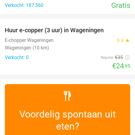
Gratis
Verkocht: 187.560
favorite_border
Huur e-copper (3 uur) in Wageningen
29%
NEW
TODAY
E-chopper Wageningen
9.4
star
Wageningen (10 km)
Verkocht: 0
€35
Regulier
€24
,95
Voordelig spontaan uit
eten?