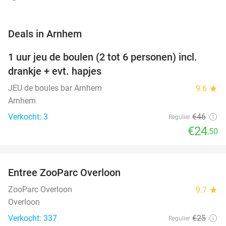
favorite_border
Deals in Arnhem
1 uur jeu de boulen (2 tot 6 personen) incl.
47%
NEW
drankje + evt. hapjes
TODAY
JEU de boules bar Arnhem
9.6
star
Arnhem
Verkocht: 3
€46
Regulier
€24
,50
favorite_border
Entree ZooParc Overloon
34%
NEW
TODAY
ZooParc Overloon
9.7
star
Overloon
Verkocht: 337
€25
Regulier