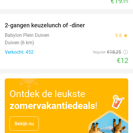
€19
,95
favorite_border
2-gangen keuzelunch of -diner
34%
Babylon Plein Duiven
9.8
star
Duiven (6 km)
Verkocht: 452
€18
,25
Regulier
€12
Ontdek de leukste
zomervakantiedeals
!
Bekijk nu