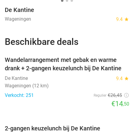
De Kantine
Wageningen
9.4
star
Beschikbare deals
favorite_border
Wandelarrangement met gebak en warme
drank + 2-gangen keuzelunch bij De Kantine
De Kantine
9.4
star
Wageningen (12 km)
Verkocht: 251
€26
,45
Regulier
€14
,50
favorite_border
2-gangen keuzelunch bij De Kantine