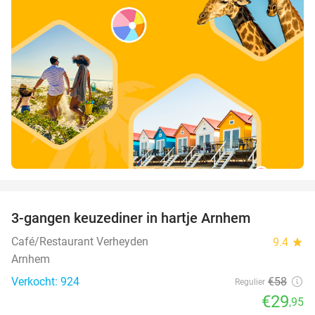
favorite_border
3-gangen keuzediner in hartje Arnhem
48%
Café/Restaurant Verheyden
9.4
star
Arnhem
Verkocht: 924
€58
Regulier
€29
,95