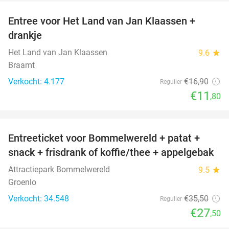
Entree voor Het Land van Jan Klaassen +
30%
drankje
Het Land van Jan Klaassen
9.6
star
Braamt
Verkocht: 4.177
€16
,90
Regulier
€11
,80
favorite_border
Entreeticket voor Bommelwereld + patat +
23%
snack + frisdrank of koffie/thee + appelgebak
Attractiepark Bommelwereld
9.5
star
Groenlo
Verkocht: 34.548
€35
,50
Regulier
€27
,50