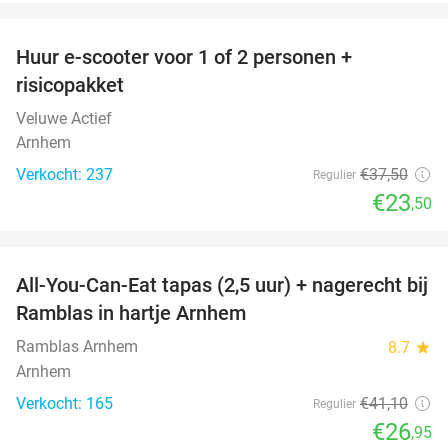
favorite_border
Huur e-scooter voor 1 of 2 personen +
37%
risicopakket
Veluwe Actief
Arnhem
Verkocht: 237
€37
,50
Regulier
€23
,50
favorite_border
All-You-Can-Eat tapas (2,5 uur) + nagerecht bij
34%
Ramblas in hartje Arnhem
Ramblas Arnhem
8.7
star
Arnhem
Verkocht: 165
€41
,10
Regulier
€26
,95