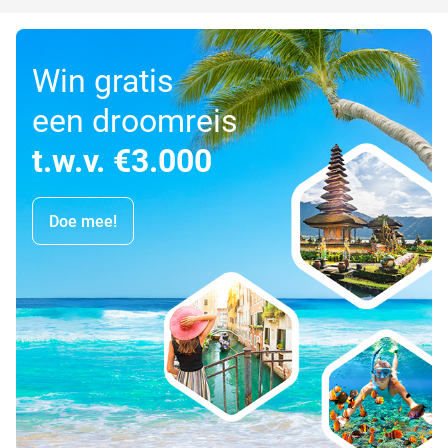
Win gratis
een droomreis
t.w.v. €3.000
Doe mee!