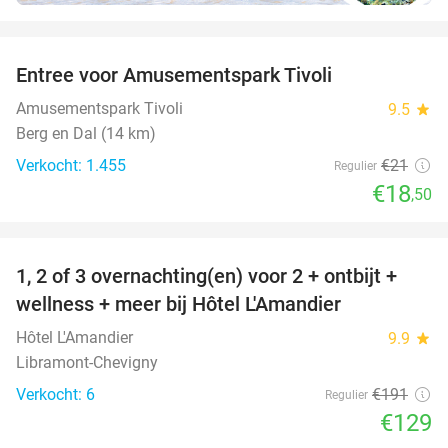
favorite_border
Entree voor Amusementspark Tivoli
12%
Amusementspark Tivoli
9.5
star
Berg en Dal (14 km)
Verkocht: 1.455
€21
Regulier
€18
,50
favorite_border
1, 2 of 3 overnachting(en) voor 2 + ontbijt +
32%
NEW
wellness + meer bij Hôtel L'Amandier
TODAY
Hôtel L'Amandier
9.9
star
Libramont-Chevigny
Verkocht: 6
€191
Regulier
€129