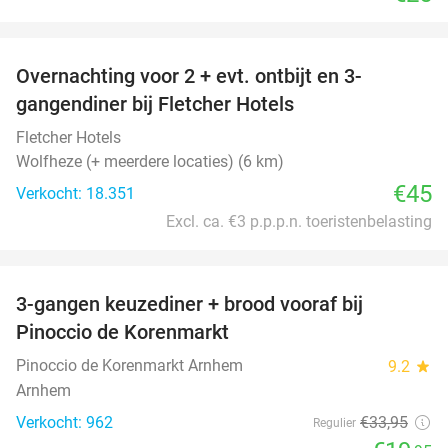
favorite_border
Overnachting voor 2 + evt. ontbijt en 3-
gangendiner bij Fletcher Hotels
Fletcher Hotels
Wolfheze (+ meerdere locaties) (6 km)
€45
Verkocht: 18.351
Excl. ca. €3 p.p.p.n. toeristenbelasting
favorite_border
3-gangen keuzediner + brood vooraf bij
41%
Pinoccio de Korenmarkt
Pinoccio de Korenmarkt Arnhem
9.2
star
Arnhem
Verkocht: 962
€33
,95
Regulier