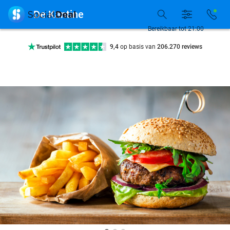
7 dagen per week beschikbaar

De Kantine
10+ miljoen leden
Bereikbaar tot 21:00
9,4
op basis van
206.270 reviews
Ontdek 15.000+ deals
7 dagen per week beschikbaar
10+ miljoen leden