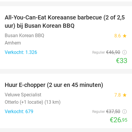
favorite_border
All-You-Can-Eat Koreaanse barbecue (2 of 2,5
30%
uur) bij Busan Korean BBQ
Busan Korean BBQ
8.6
star
Arnhem
Verkocht: 1.326
€46
,90
Regulier
€33
favorite_border
Huur E-chopper (2 uur en 45 minuten)
28%
Veluwe Specialist
7.8
star
Otterlo (+1 locatie) (13 km)
Verkocht: 679
€37
,50
Regulier
€26
,95
favorite_border