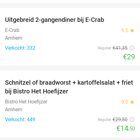
favorite_border
Uitgebreid 2-gangendiner bij E-Crab
30%
E-Crab
9.5
star
Arnhem
Verkocht: 332
€41
,35
Regulier
€29
favorite_border
Schnitzel of braadworst + kartoffelsalat + friet
51%
bij Bistro Het Hoefijzer
Bistro Het Hoefijzer
9.5
star
Arnhem
Verkocht: 449
€29
,50
Regulier
€14
,50
favorite_border