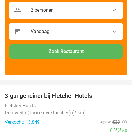
Zoek Restaurant
favorite_border
3-gangendiner bij Fletcher Hotels
42%
Fletcher Hotels
Doorwerth (+ meerdere locaties) (7 km)
Verkocht: 13.849
€39
Regulier
€22
,50