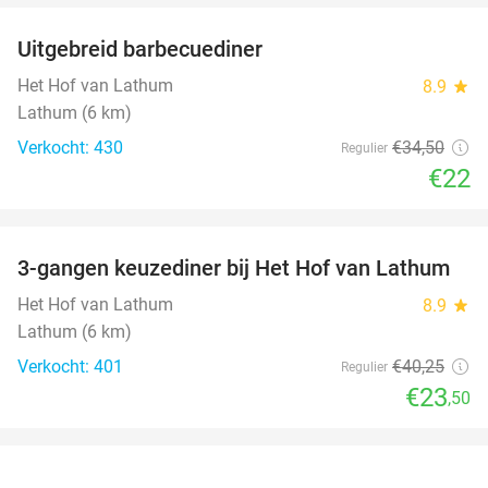
Uitgebreid barbecuediner
36%
Het Hof van Lathum
8.9
star
Lathum (6 km)
Verkocht: 430
€34
,50
Regulier
€22
favorite_border
3-gangen keuzediner bij Het Hof van Lathum
42%
Het Hof van Lathum
8.9
star
Lathum (6 km)
Verkocht: 401
€40
,25
Regulier
€23
,50