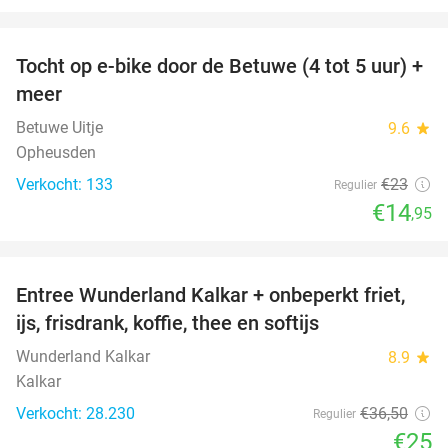
favorite_border
Tocht op e-bike door de Betuwe (4 tot 5 uur) +
35%
meer
Betuwe Uitje
9.6
star
Opheusden
Verkocht: 133
€23
Regulier
€14
,95
favorite_border
Entree Wunderland Kalkar + onbeperkt friet,
32%
ijs, frisdrank, koffie, thee en softijs
Wunderland Kalkar
8.9
star
Kalkar
Verkocht: 28.230
€36
,50
Regulier
€25