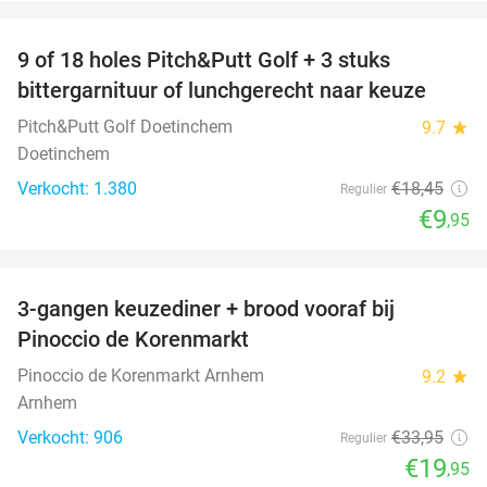
favorite_border
9 of 18 holes Pitch&Putt Golf + 3 stuks
46%
bittergarnituur of lunchgerecht naar keuze
Pitch&Putt Golf Doetinchem
9.7
star
Doetinchem
Verkocht: 1.380
€18
,45
Regulier
€9
,95
favorite_border
3-gangen keuzediner + brood vooraf bij
41%
Pinoccio de Korenmarkt
Pinoccio de Korenmarkt Arnhem
9.2
star
Arnhem
Verkocht: 906
€33
,95
Regulier
€19
,95