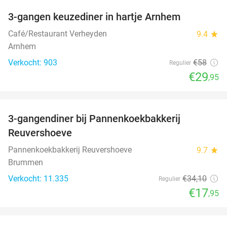
3-gangen keuzediner in hartje Arnhem
48%
Café/Restaurant Verheyden
9.4
star
Arnhem
Verkocht: 903
€58
Regulier
€29
,95
favorite_border
3-gangendiner bij Pannenkoekbakkerij
47%
Reuvershoeve
Pannenkoekbakkerij Reuvershoeve
9.7
star
Brummen
Verkocht: 11.335
€34
,10
Regulier
€17
,95
favorite_border