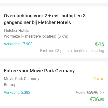
favorite_border
Overnachting voor 2 + evt. ontbijt en 3-
gangendiner bij Fletcher Hotels
Fletcher Hotels
Wolfheze (+ meerdere locaties) (6 km)
€45
Verkocht: 17.900
Excl. ca. €3 p.p.p.n. toeristenbelasting
favorite_border
Entree voor Movie Park Germany
38%
Movie Park Germany
9.4
star
Bottrop
Verkocht: 5.382
€59
,90
Regulier
€36
,90
favorite_border