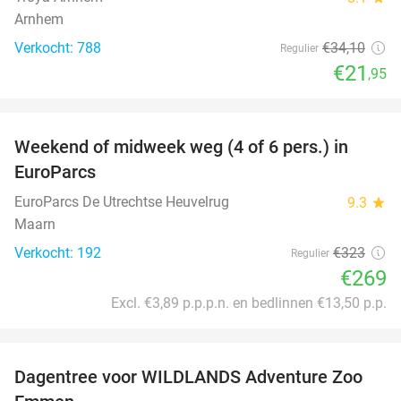
Arnhem
Verkocht: 788
€34
,10
Regulier
€21
,95
favorite_border
Weekend of midweek weg (4 of 6 pers.) in
17%
EuroParcs
EuroParcs De Utrechtse Heuvelrug
9.3
star
Maarn
Verkocht: 192
€323
Regulier
€269
Excl. €3,89 p.p.p.n. en bedlinnen €13,50 p.p.
favorite_border
Dagentree voor WILDLANDS Adventure Zoo
24%