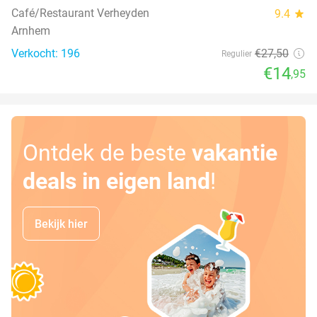
Café/Restaurant Verheyden
9.4
star
Arnhem
Verkocht: 196
€27
,50
Regulier
€14
,95
Ontdek de beste
vakantie
deals in eigen land
!
Bekijk hier