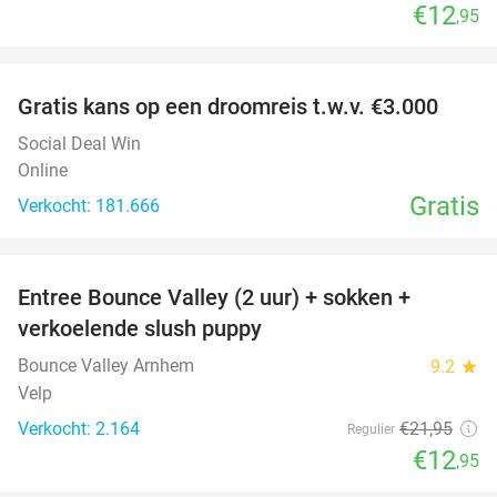
€12
,95
favorite_border
Gratis kans op een droomreis t.w.v. €3.000
Social Deal Win
Online
Gratis
Verkocht: 181.666
favorite_border
Entree Bounce Valley (2 uur) + sokken +
41%
verkoelende slush puppy
Bounce Valley Arnhem
9.2
star
Velp
Verkocht: 2.164
€21
,95
Regulier
€12
,95