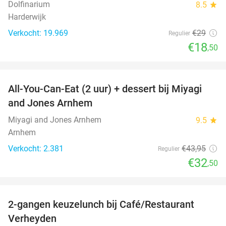
Dolfinarium
8.5
star
Harderwijk
Verkocht: 19.969
€29
Regulier
€18
,50
favorite_border
All-You-Can-Eat (2 uur) + dessert bij Miyagi
26%
and Jones Arnhem
Miyagi and Jones Arnhem
9.5
star
Arnhem
Verkocht: 2.381
€43
,95
Regulier
€32
,50
favorite_border
2-gangen keuzelunch bij Café/Restaurant
46%
Verheyden