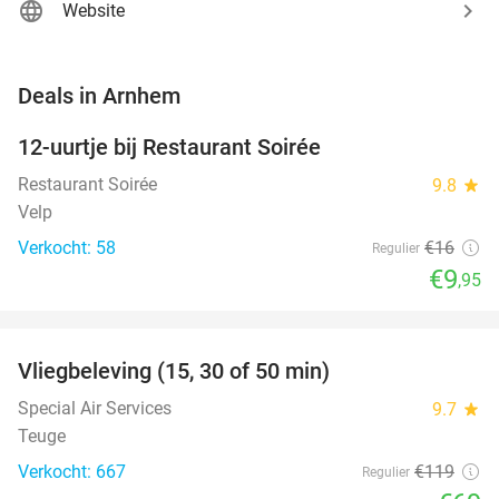
Website
favorite_border
Deals in Arnhem
12-uurtje bij Restaurant Soirée
38%
Restaurant Soirée
9.8
star
Velp
Verkocht: 58
€16
Regulier
€9
,95
favorite_border
Vliegbeleving (15, 30 of 50 min)
42%
Special Air Services
9.7
star
Teuge
Verkocht: 667
€119
Regulier