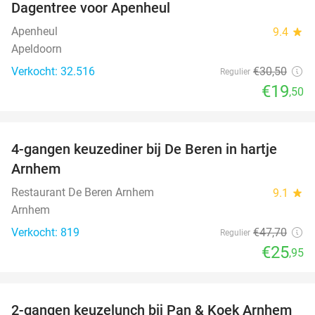
Dagentree voor Apenheul
36%
Apenheul
9.4
star
Apeldoorn
Verkocht: 32.516
€30
,50
Regulier
€19
,50
favorite_border
4-gangen keuzediner bij De Beren in hartje
46%
Arnhem
Restaurant De Beren Arnhem
9.1
star
Arnhem
Verkocht: 819
€47
,70
Regulier
€25
,95
favorite_border
2-gangen keuzelunch bij Pan & Koek Arnhem