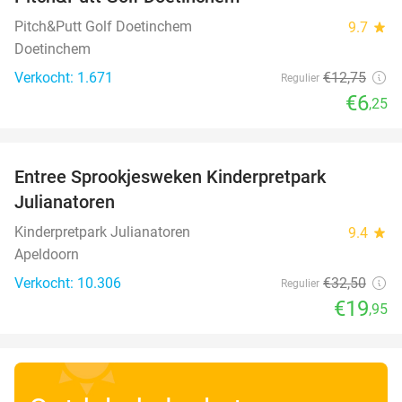
Pitch&Putt Golf Doetinchem
9.7
star
Doetinchem
Verkocht: 1.671
€12
,75
Regulier
€6
,25
favorite_border
Entree Sprookjesweken Kinderpretpark
39%
Julianatoren
Kinderpretpark Julianatoren
9.4
star
Apeldoorn
Verkocht: 10.306
€32
,50
Regulier
€19
,95