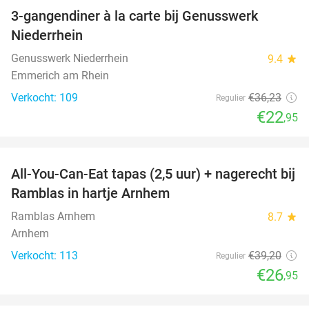
3-gangendiner à la carte bij Genusswerk
37%
Niederrhein
Genusswerk Niederrhein
9.4
star
Emmerich am Rhein
Verkocht: 109
€36
,23
Regulier
€22
,95
favorite_border
All-You-Can-Eat tapas (2,5 uur) + nagerecht bij
31%
Ramblas in hartje Arnhem
Ramblas Arnhem
8.7
star
Arnhem
Verkocht: 113
€39
,20
Regulier
€26
,95
favorite_border