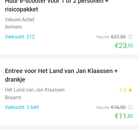
Huur e-scooter voor 1 of 2 personen +
37%
risicopakket
Veluwe Actief
Arnhem
Verkocht: 212
€37
,50
Regulier
€23
,50
favorite_border
Entree voor Het Land van Jan Klaassen +
30%
drankje
Het Land van Jan Klaassen
9.6
star
Braamt
Verkocht: 3.649
€16
,90
Regulier
€11
,80
favorite_border