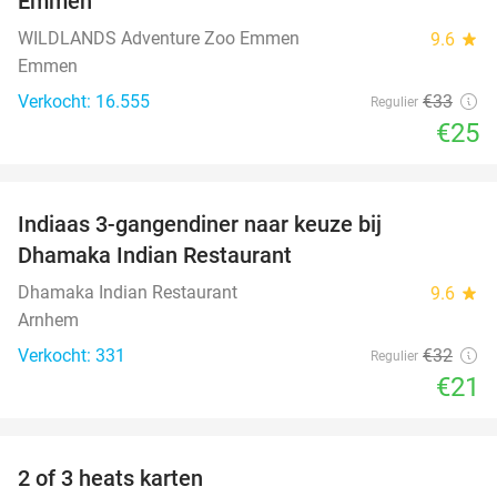
Emmen
WILDLANDS Adventure Zoo Emmen
9.6
star
Emmen
Verkocht: 16.555
€33
Regulier
€25
favorite_border
Indiaas 3-gangendiner naar keuze bij
34%
Dhamaka Indian Restaurant
Dhamaka Indian Restaurant
9.6
star
Arnhem
Verkocht: 331
€32
Regulier
€21
favorite_border
2 of 3 heats karten
29%