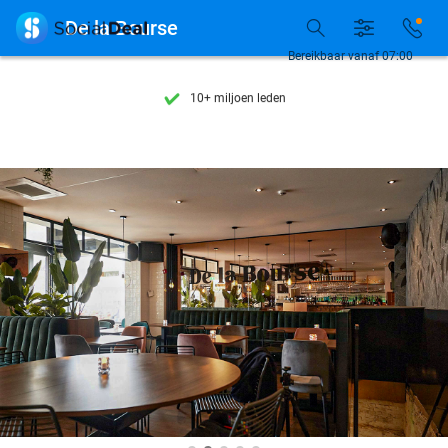
Ontdek 15.000+ deals

De la Bourse
7 dagen per week beschikbaar
Bereikbaar vanaf 07:00
10+ miljoen leden
9,4
op basis van
205.790 reviews
Ontdek 15.000+ deals
7 dagen per week beschikbaar
10+ miljoen leden