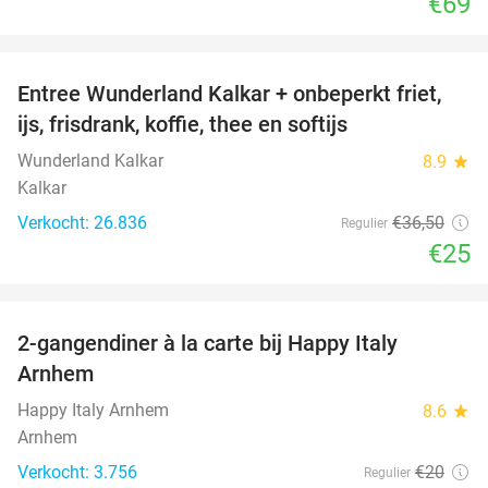
€69
favorite_border
Entree Wunderland Kalkar + onbeperkt friet,
32%
ijs, frisdrank, koffie, thee en softijs
Wunderland Kalkar
8.9
star
Kalkar
Verkocht: 26.836
€36
,50
Regulier
€25
favorite_border
2-gangendiner à la carte bij Happy Italy
35%
Arnhem
Happy Italy Arnhem
8.6
star
Arnhem
Verkocht: 3.756
€20
Regulier