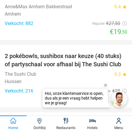
Anne&Max Arnhem Bakkerstraat
9.4
star
Arnhem
Verkocht: 882
€27
,50
Regulier
€19
,50
favorite_border
2 pokébowls, sushibox naar keuze (40 stuks)
43%
of partyschaal voor afhaal bij The Sushi Club
The Sushi Club
9.3
star
Huissen
Verkocht: 216
€28
Regulier
€16
favorite_border
Entree tot het Nederlands Watermuseum
30%
Home
Dichtbij
Restaurants
Hotels
Menu