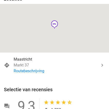
hotel
Maastricht
Markt 37
Routebeschrijving
Selectie van recensies
9,3