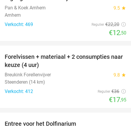
44%
Pan & Koek Arnhem
9.5
star
Arnhem
Verkocht: 469
€22
,20
Regulier
€12
,50
favorite_border
Forelvissen + materiaal + 2 consumpties naar
50%
keuze (4 uur)
Breukink Forellenvijver
9.8
star
Steenderen (14 km)
Verkocht: 412
€36
Regulier
€17
,95
favorite_border
Entree voor het Dolfinarium
36%