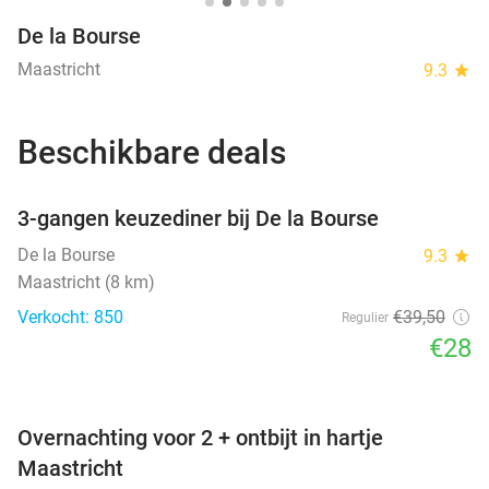
De la Bourse
Maastricht
9.3
star
Beschikbare deals
favorite_border
3-gangen keuzediner bij De la Bourse
De la Bourse
9.3
star
Maastricht (8 km)
Verkocht: 850
€39
,50
Regulier
€28
favorite_border
Overnachting voor 2 + ontbijt in hartje
Maastricht