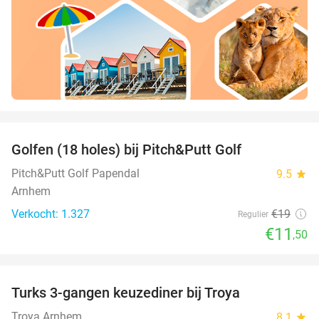
favorite_border
Golfen (18 holes) bij Pitch&Putt Golf
39%
Pitch&Putt Golf Papendal
9.5
star
Arnhem
Verkocht: 1.327
€19
Regulier
€11
,50
favorite_border
Turks 3-gangen keuzediner bij Troya
36%
Troya Arnhem
8.1
star