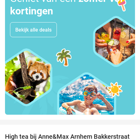
kortingen
Bekijk alle deals
favorite_border
High tea bij Anne&Max Arnhem Bakkerstraat
29%