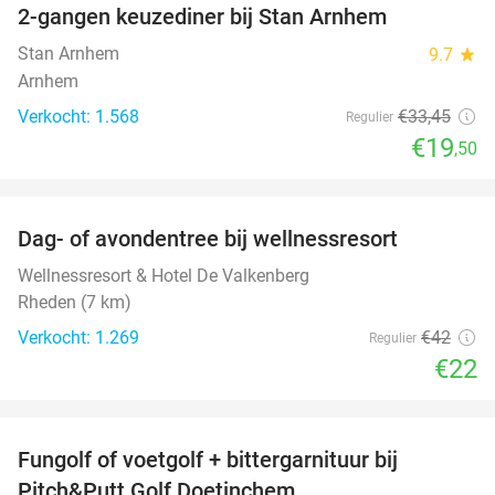
2-gangen keuzediner bij Stan Arnhem
42%
Stan Arnhem
9.7
star
Arnhem
Verkocht: 1.568
€33
,45
Regulier
€19
,50
favorite_border
Dag- of avondentree bij wellnessresort
48%
Wellnessresort & Hotel De Valkenberg
Rheden (7 km)
Verkocht: 1.269
€42
Regulier
€22
favorite_border
Fungolf of voetgolf + bittergarnituur bij
51%
Pitch&Putt Golf Doetinchem