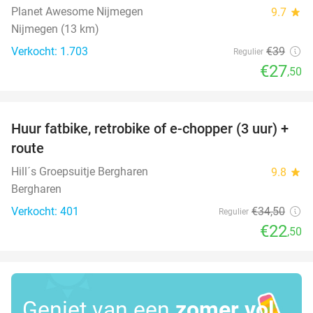
Planet Awesome Nijmegen
9.7
star
Nijmegen (13 km)
Verkocht: 1.703
€39
Regulier
€27
,50
favorite_border
Huur fatbike, retrobike of e-chopper (3 uur) +
35%
route
Hill´s Groepsuitje Bergharen
9.8
star
Bergharen
Verkocht: 401
€34
,50
Regulier
€22
,50
Geniet van een
zomer vol