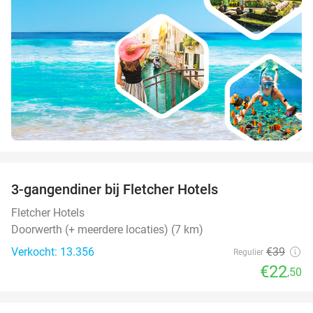
favorite_border
3-gangendiner bij Fletcher Hotels
42%
Fletcher Hotels
Doorwerth (+ meerdere locaties) (7 km)
Verkocht: 13.356
€39
Regulier
€22
,50
favorite_border