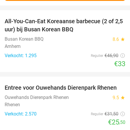
favorite_border
All-You-Can-Eat Koreaanse barbecue (2 of 2,5
30%
uur) bij Busan Korean BBQ
Busan Korean BBQ
8.6
star
Arnhem
Verkocht: 1.295
€46
,90
Regulier
€33
favorite_border
Entree voor Ouwehands Dierenpark Rhenen
19%
Ouwehands Dierenpark Rhenen
9.5
star
Rhenen
Verkocht: 2.570
€31
,50
Regulier
€25
,50