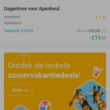
Dagentree voor Apenheul
36%
Apenheul
9.4
star
Apeldoorn
Verkocht: 33.435
€30
,50
Regulier
€19
,50
Ontdek de leukste
zomervakantiedeals
!
Bekijk nu