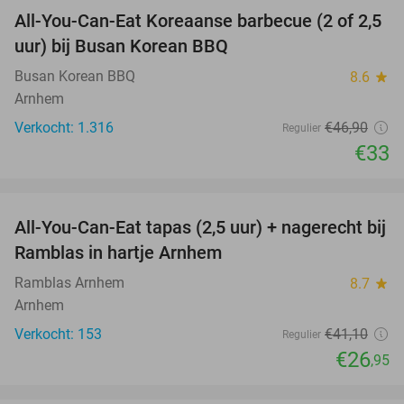
All-You-Can-Eat Koreaanse barbecue (2 of 2,5
30%
uur) bij Busan Korean BBQ
Busan Korean BBQ
8.6
star
Arnhem
Verkocht: 1.316
€46
,90
Regulier
€33
favorite_border
All-You-Can-Eat tapas (2,5 uur) + nagerecht bij
34%
Ramblas in hartje Arnhem
Ramblas Arnhem
8.7
star
Arnhem
Verkocht: 153
€41
,10
Regulier
€26
,95
favorite_border