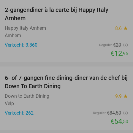
2-gangendiner à la carte bij Happy Italy
35%
Arnhem
Happy Italy Arnhem
8.6
star
Arnhem
Verkocht: 3.860
€20
Regulier
€12
,95
favorite_border
6- of 7-gangen fine dining-diner van de chef bij
36%
Down To Earth Dining
Down to Earth Dining
9.9
star
Velp
Verkocht: 262
€84
,50
Regulier
€54
,50
favorite_border