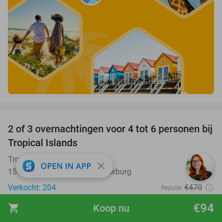
favorite_border
2 of 3 overnachtingen voor 4 tot 6 personen bij
31%
Tropical Islands
Tropical Islands
7.6
star
close
OPEN IN APP
15910, Krausnick-Groß Wasserburg
Verkocht: 204
€470
Regulier
€324
€94
shopping_cart
Koop nu
Excl. ca. €2,14 p.p.p.n. toeristenbelasting