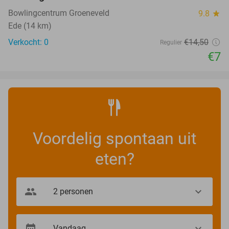
Bowlingcentrum Groeneveld
9.8
star
Ede (14 km)
Verkocht: 0
€14
,50
Regulier
€7
Voordelig spontaan uit
eten?