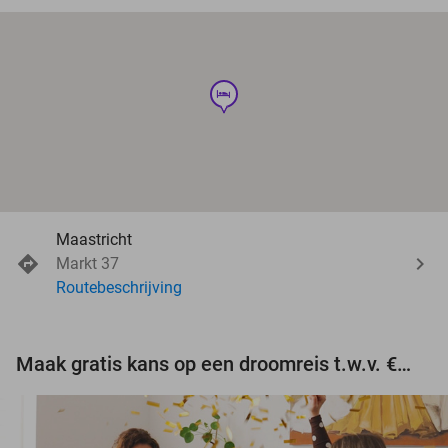
hotel
Maastricht
Markt 37
Routebeschrijving
Maak gratis kans op een droomreis t.w.v. €3.000!