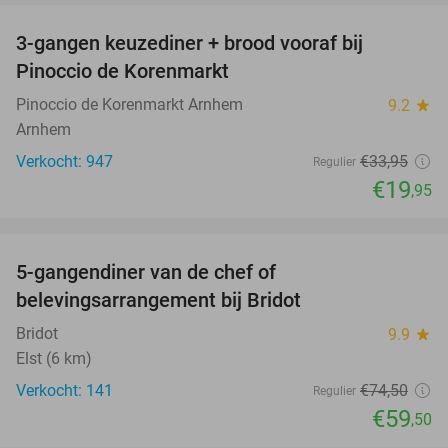
3-gangen keuzediner + brood vooraf bij
41%
Pinoccio de Korenmarkt
Pinoccio de Korenmarkt Arnhem
9.2
star
Arnhem
Verkocht: 947
€33
,95
Regulier
€19
,95
favorite_border
5-gangendiner van de chef of
20%
belevingsarrangement bij Bridot
Bridot
9.9
star
Elst (6 km)
Verkocht: 141
€74
,50
Regulier
€59
,50