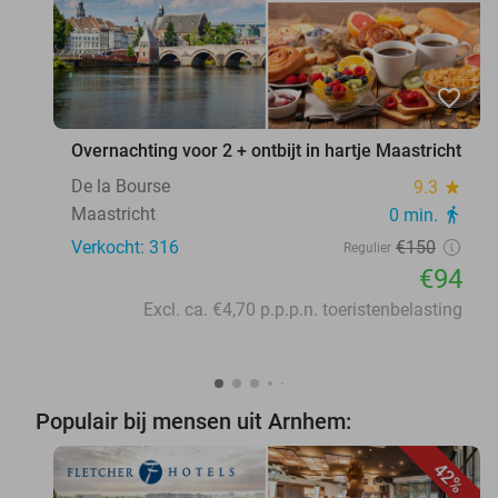
favorite_border
Overnachting voor 2 + ontbijt in hartje Maastricht
De la Bourse
9.3
star
Maastricht
0 min.
directions_walk
Verkocht: 316
€150
Regulier
€94
Excl. ca. €4,70 p.p.p.n. toeristenbelasting
Populair bij mensen uit Arnhem:
42%