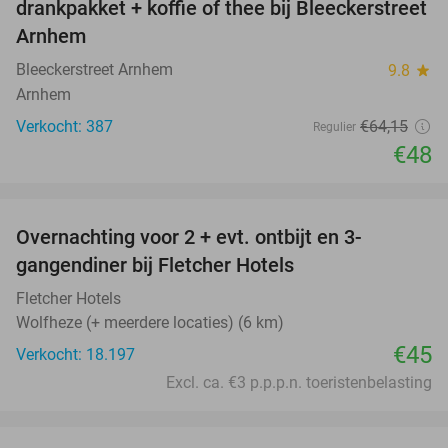
drankpakket + koffie of thee bij Bleeckerstreet
Arnhem
Bleeckerstreet Arnhem
9.8
star
Arnhem
Verkocht: 387
€64
,15
Regulier
€48
favorite_border
Overnachting voor 2 + evt. ontbijt en 3-
gangendiner bij Fletcher Hotels
Fletcher Hotels
Wolfheze (+ meerdere locaties) (6 km)
€45
Verkocht: 18.197
Excl. ca. €3 p.p.p.n. toeristenbelasting
favorite_border