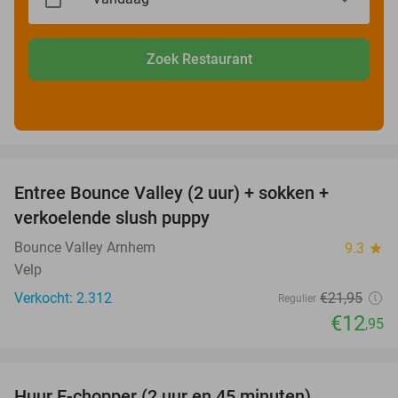
Zoek Restaurant
favorite_border
Entree Bounce Valley (2 uur) + sokken +
41%
verkoelende slush puppy
Bounce Valley Arnhem
9.3
star
Velp
Verkocht: 2.312
€21
,95
Regulier
€12
,95
favorite_border
Huur E-chopper (2 uur en 45 minuten)