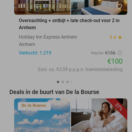
favorite_border
Overnachting + ontbijt + late check-out voor 2 in
Arnhem
Holiday Inn Express Arnhem
9.4
star
Arnhem
Verkocht: 1.219
€156
Regulier
€100
Excl. ca. €3,59 p.p.p.n. toeristenbelasting
Deals in de buurt van De la Bourse
37%