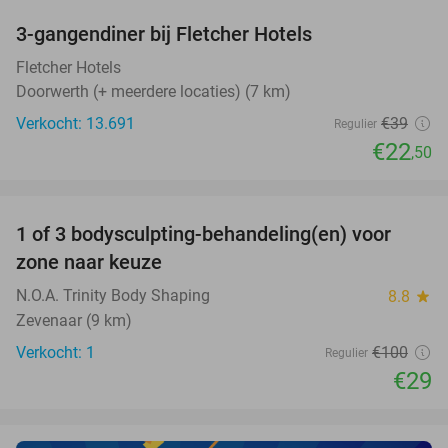
3-gangendiner bij Fletcher Hotels
42%
Fletcher Hotels
Doorwerth (+ meerdere locaties) (7 km)
Verkocht: 13.691
€39
Regulier
€22
,50
favorite_border
1 of 3 bodysculpting-behandeling(en) voor
71%
NEW
zone naar keuze
TODAY
N.O.A. Trinity Body Shaping
8.8
star
Zevenaar (9 km)
Verkocht: 1
€100
Regulier
€29