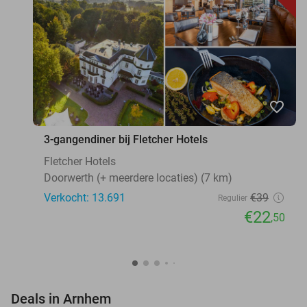
favorite_border
3-gangendiner bij Fletcher Hotels
Fletcher Hotels
Doorwerth (+ meerdere locaties) (7 km)
Verkocht: 13.691
€39
Regulier
€22
,50
favorite_border
Deals in Arnhem