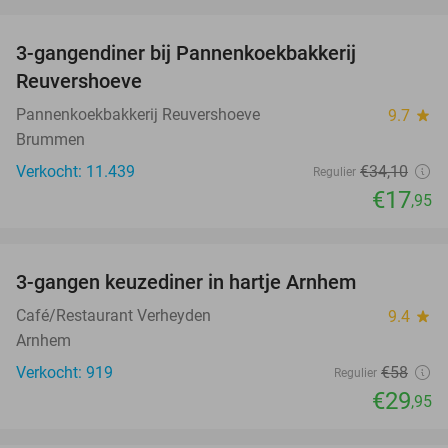
favorite_border
3-gangendiner bij Pannenkoekbakkerij
47%
Reuvershoeve
Pannenkoekbakkerij Reuvershoeve
9.7
star
Brummen
Verkocht: 11.439
€34
,10
Regulier
€17
,95
favorite_border
3-gangen keuzediner in hartje Arnhem
48%
Café/Restaurant Verheyden
9.4
star
Arnhem
Verkocht: 919
€58
Regulier
€29
,95
favorite_border