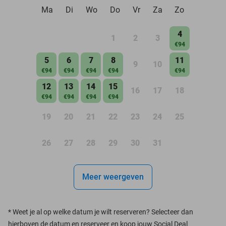
Ma
Di
Wo
Do
Vr
Za
Zo
4
1
2
3
€94
5
6
7
8
11
9
10
€94
€94
€94
€94
€94
12
13
14
15
16
17
18
€94
€94
€94
€94
19
20
21
22
23
24
25
26
27
28
29
30
31
Meer weergeven
*
Weet je al op welke datum je wilt reserveren? Selecteer dan
hierboven de datum en reserveer en koop jouw Social Deal