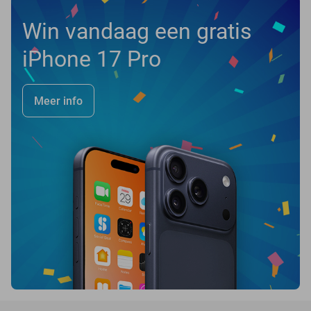
Win vandaag een gratis
iPhone 17 Pro
Meer info
favorite_border