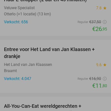
28%
Veluwe Specialist
7.8
star
Otterlo (+1 locatie) (13 km)
Verkocht: 656
€37
,50
Regulier
€26
,95
favorite_border
Entree voor Het Land van Jan Klaassen +
30%
drankje
Het Land van Jan Klaassen
9.6
star
Braamt
Verkocht: 4.047
€16
,90
Regulier
€11
,80
favorite_border
All-You-Can-Eat wereldgerechten +
25%