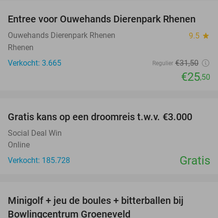
Entree voor Ouwehands Dierenpark Rhenen
19%
Ouwehands Dierenpark Rhenen
9.5
star
Rhenen
Verkocht: 3.665
€31
,50
Regulier
€25
,50
favorite_border
Gratis kans op een droomreis t.w.v. €3.000
Social Deal Win
Online
Gratis
Verkocht: 185.728
favorite_border
Minigolf + jeu de boules + bitterballen bij
52%
NEW
Bowlingcentrum Groeneveld
TODAY