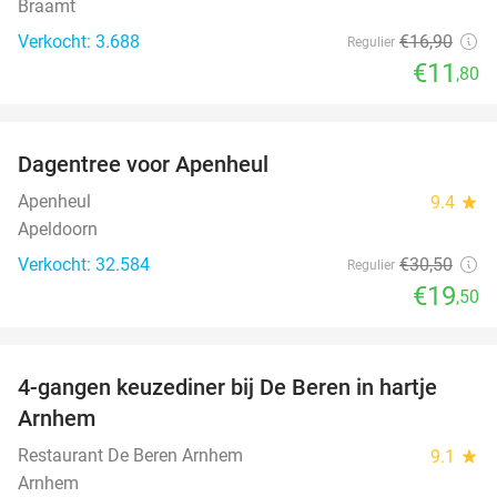
Braamt
Verkocht: 3.688
€16
,90
Regulier
€11
,80
favorite_border
Dagentree voor Apenheul
36%
Apenheul
9.4
star
Apeldoorn
Verkocht: 32.584
€30
,50
Regulier
€19
,50
favorite_border
4-gangen keuzediner bij De Beren in hartje
46%
Arnhem
Restaurant De Beren Arnhem
9.1
star
Arnhem