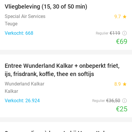
Vliegbeleving (15, 30 of 50 min)
42%
Special Air Services
9.7
star
Teuge
Verkocht: 668
€119
Regulier
€69
favorite_border
Entree Wunderland Kalkar + onbeperkt friet,
32%
ijs, frisdrank, koffie, thee en softijs
Wunderland Kalkar
8.9
star
Kalkar
Verkocht: 26.924
€36
,50
Regulier
€25
favorite_border