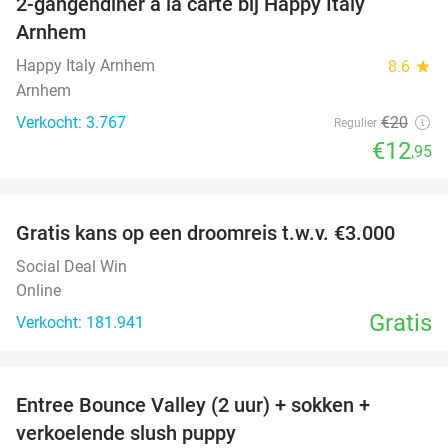
2-gangendiner à la carte bij Happy Italy
35%
Arnhem
Happy Italy Arnhem
8.6
star
Arnhem
Verkocht: 3.767
€20
Regulier
€12
,95
favorite_border
Gratis kans op een droomreis t.w.v. €3.000
Social Deal Win
Online
Gratis
Verkocht: 181.941
favorite_border
Entree Bounce Valley (2 uur) + sokken +
41%
verkoelende slush puppy