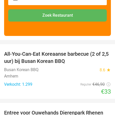
Zoek Restaurant
favorite_border
All-You-Can-Eat Koreaanse barbecue (2 of 2,5
30%
uur) bij Busan Korean BBQ
Busan Korean BBQ
8.6
star
Arnhem
Verkocht: 1.299
€46
,90
Regulier
€33
favorite_border
Entree voor Ouwehands Dierenpark Rhenen
19%