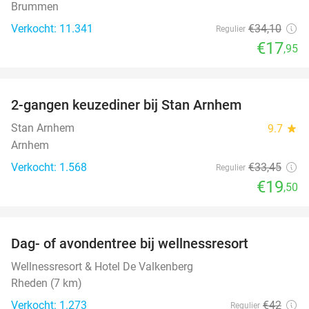
Brummen
Verkocht: 11.341
€34
,10
Regulier
€17
,95
favorite_border
2-gangen keuzediner bij Stan Arnhem
42%
Stan Arnhem
9.7
star
Arnhem
Verkocht: 1.568
€33
,45
Regulier
€19
,50
favorite_border
Dag- of avondentree bij wellnessresort
48%
Wellnessresort & Hotel De Valkenberg
Rheden (7 km)
Verkocht: 1.273
€42
Regulier