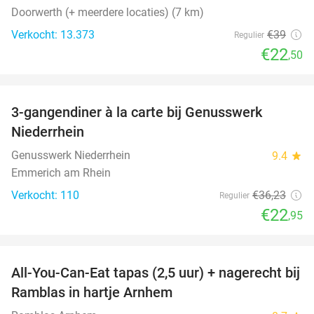
Doorwerth (+ meerdere locaties) (7 km)
Verkocht: 13.373
€39
Regulier
€22
,50
favorite_border
3-gangendiner à la carte bij Genusswerk
37%
Niederrhein
Genusswerk Niederrhein
9.4
star
Emmerich am Rhein
Verkocht: 110
€36
,23
Regulier
€22
,95
favorite_border
All-You-Can-Eat tapas (2,5 uur) + nagerecht bij
31%
Ramblas in hartje Arnhem