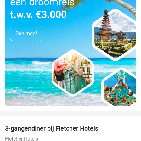
een droomreis
t.w.v. €3.000
Doe mee!
favorite_border
3-gangendiner bij Fletcher Hotels
42%
Fletcher Hotels