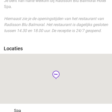
Je bent van harte welkom bij Radisson Blu Balmoral Hotel
Spa.
Hiernaast zie je de openingstijden van het restaurant van
Radisson Blu Balmoral. Het restaurant is dagelijks gesloten
tussen 14.30 en 18.00 uur. De receptie is 24/7 geopend.
Locaties
hotel
Spa