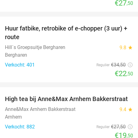
€27
,50
favorite_border
Huur fatbike, retrobike of e-chopper (3 uur) +
35%
route
Hill´s Groepsuitje Bergharen
9.8
star
Bergharen
Verkocht: 401
€34
,50
Regulier
€22
,50
favorite_border
High tea bij Anne&Max Arnhem Bakkerstraat
29%
Anne&Max Arnhem Bakkerstraat
9.4
star
Arnhem
Verkocht: 882
€27
,50
Regulier
€19
,50