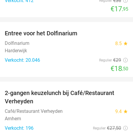
Verkocht: 412
€36
Regulier
€17
,95
favorite_border
Entree voor het Dolfinarium
36%
Dolfinarium
8.5
star
Harderwijk
Verkocht: 20.046
€29
Regulier
€18
,50
favorite_border
2-gangen keuzelunch bij Café/Restaurant
46%
Verheyden
Café/Restaurant Verheyden
9.4
star
Arnhem
Verkocht: 196
€27
,50
Regulier