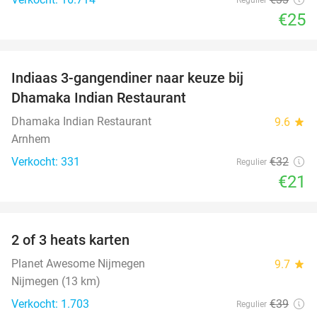
€25
favorite_border
Indiaas 3-gangendiner naar keuze bij
34%
Dhamaka Indian Restaurant
Dhamaka Indian Restaurant
9.6
star
Arnhem
Verkocht: 331
€32
Regulier
€21
favorite_border
2 of 3 heats karten
29%
Planet Awesome Nijmegen
9.7
star
Nijmegen (13 km)
Verkocht: 1.703
€39
Regulier