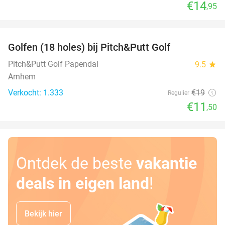
€14
,95
favorite_border
Golfen (18 holes) bij Pitch&Putt Golf
39%
Pitch&Putt Golf Papendal
9.5
star
Arnhem
Verkocht: 1.333
€19
Regulier
€11
,50
Ontdek de beste
vakantie
deals in eigen land
!
Bekijk hier