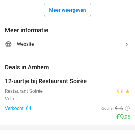
Meer weergeven
Meer informatie
Website
favorite_border
Deals in Arnhem
12-uurtje bij Restaurant Soirée
38%
Restaurant Soirée
9.8
star
Velp
Verkocht: 64
€16
Regulier
€9
,95
favorite_border