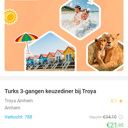
favorite_border
Turks 3-gangen keuzediner bij Troya
36%
Troya Arnhem
8.1
star
Arnhem
Verkocht: 788
€34
,10
Regulier
€21
,95