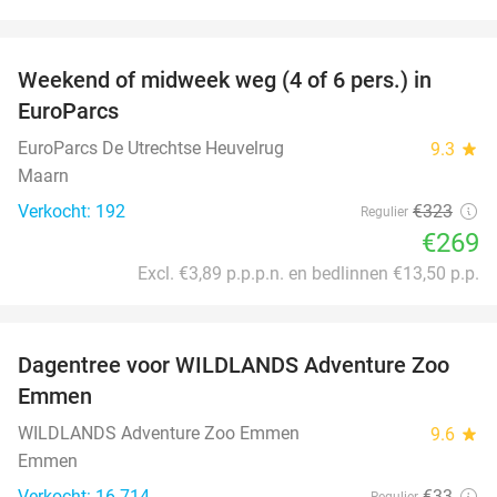
favorite_border
Weekend of midweek weg (4 of 6 pers.) in
17%
EuroParcs
EuroParcs De Utrechtse Heuvelrug
9.3
star
Maarn
Verkocht: 192
€323
Regulier
€269
Excl. €3,89 p.p.p.n. en bedlinnen €13,50 p.p.
favorite_border
Dagentree voor WILDLANDS Adventure Zoo
24%
Emmen
WILDLANDS Adventure Zoo Emmen
9.6
star
Emmen
Verkocht: 16.714
€33
Regulier