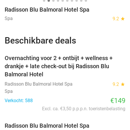
Radisson Blu Balmoral Hotel Spa
Spa
9.2
star
Beschikbare deals
favorite_border
Overnachting voor 2 + ontbijt + wellness +
drankje + late check-out bij Radisson Blu
Balmoral Hotel
Radisson Blu Balmoral Hotel Spa
9.2
star
Spa
€149
Verkocht: 588
Excl. ca. €3,50 p.p.p.n. toeristenbelasting
Radisson Blu Balmoral Hotel Spa