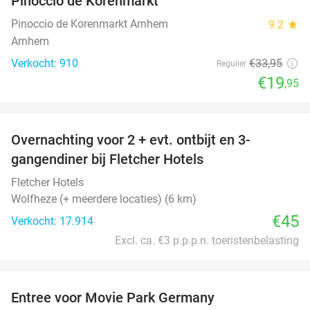
Pinoccio de Korenmarkt
Pinoccio de Korenmarkt Arnhem
9.2
star
Arnhem
Verkocht: 910
€33
,95
Regulier
€19
,95
favorite_border
Overnachting voor 2 + evt. ontbijt en 3-
gangendiner bij Fletcher Hotels
Fletcher Hotels
Wolfheze (+ meerdere locaties) (6 km)
€45
Verkocht: 17.914
Excl. ca. €3 p.p.p.n. toeristenbelasting
favorite_border
Entree voor Movie Park Germany
38%