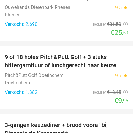
Ouwehands Dierenpark Rhenen
9.5
star
Rhenen
Verkocht: 2.690
€31
,50
Regulier
€25
,50
favorite_border
9 of 18 holes Pitch&Putt Golf + 3 stuks
46%
bittergarnituur of lunchgerecht naar keuze
Pitch&Putt Golf Doetinchem
9.7
star
Doetinchem
Verkocht: 1.382
€18
,45
Regulier
€9
,95
favorite_border
3-gangen keuzediner + brood vooraf bij
41%