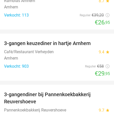
Ramblas Arnhem
8.7
star
Arnhem
Verkocht: 113
€39
,20
Regulier
€26
,95
favorite_border
3-gangen keuzediner in hartje Arnhem
48%
Café/Restaurant Verheyden
9.4
star
Arnhem
Verkocht: 903
€58
Regulier
€29
,95
favorite_border
3-gangendiner bij Pannenkoekbakkerij
47%
Reuvershoeve
Pannenkoekbakkerij Reuvershoeve
9.7
star