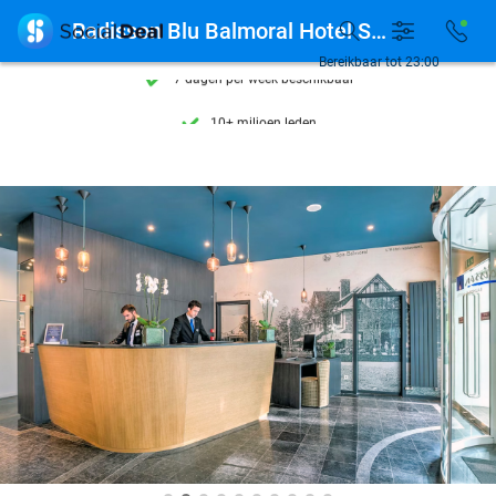
Ontdek 15.000+ deals

Radisson Blu Balmoral Hotel Spa
7 dagen per week beschikbaar
Bereikbaar tot 23:00
10+ miljoen leden
9,4
op basis van
205.807 reviews
Ontdek 15.000+ deals
7 dagen per week beschikbaar
10+ miljoen leden