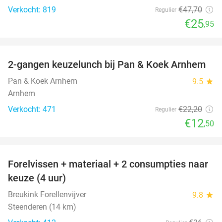
Verkocht: 819
€47
,70
Regulier
€25
,95
favorite_border
2-gangen keuzelunch bij Pan & Koek Arnhem
44%
Pan & Koek Arnhem
9.5
star
Arnhem
Verkocht: 471
€22
,20
Regulier
€12
,50
favorite_border
Forelvissen + materiaal + 2 consumpties naar
50%
keuze (4 uur)
Breukink Forellenvijver
9.8
star
Steenderen (14 km)