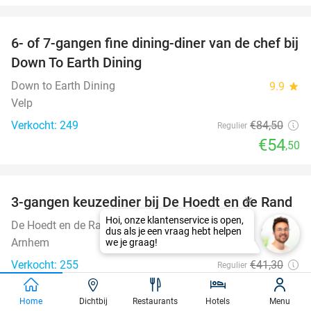
favorite_border
6- of 7-gangen fine dining-diner van de chef bij
36%
Down To Earth Dining
Down to Earth Dining
9.9
star
Velp
Verkocht: 249
€84
,50
Regulier
€54
,50
favorite_border
3-gangen keuzediner bij De Hoedt en de Rand
41%
Hoi, onze klantenservice is open,
De Hoedt en de Rand
9.8
star
dus als je een vraag hebt helpen
Arnhem
we je graag!
Verkocht: 255
€41
,30
Regulier
€24
,50
Home
Dichtbij
Restaurants
Hotels
Menu
favorite_border