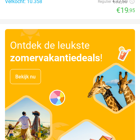
Verkocht: 10.358
€32
,50
Regulier
€19
,95
Ontdek de leukste
zomervakantiedeals
!
Bekijk nu