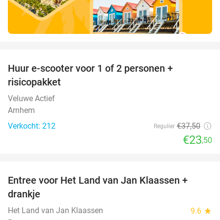
favorite_border
Huur e-scooter voor 1 of 2 personen +
37%
risicopakket
Veluwe Actief
Arnhem
Verkocht: 212
€37
,50
Regulier
€23
,50
favorite_border
Entree voor Het Land van Jan Klaassen +
30%
drankje
Het Land van Jan Klaassen
9.6
star