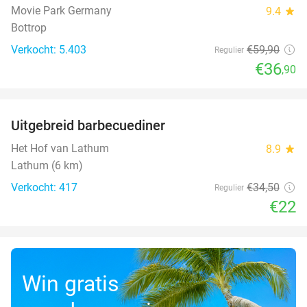
Movie Park Germany
9.4
star
Bottrop
Verkocht: 5.403
€59
,90
Regulier
€36
,90
favorite_border
Uitgebreid barbecuediner
36%
Het Hof van Lathum
8.9
star
Lathum (6 km)
Verkocht: 417
€34
,50
Regulier
€22
Win gratis