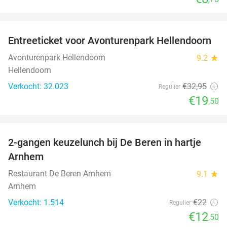
favorite_border
Entreeticket voor Avonturenpark Hellendoorn
41%
Avonturenpark Hellendoorn
9.2
star
Hellendoorn
Verkocht: 32.023
€32
,95
Regulier
€19
,50
favorite_border
2-gangen keuzelunch bij De Beren in hartje
43%
Arnhem
Restaurant De Beren Arnhem
9.1
star
Arnhem
Verkocht: 1.514
€22
Regulier
€12
,50