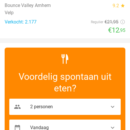
Bounce Valley Arnhem
9.2
star
Velp
Verkocht: 2.177
€21
,95
Regulier
€12
,95
Voordelig spontaan uit
eten?