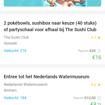
favorite_border
2 pokébowls, sushibox naar keuze (40 stuks)
43%
of partyschaal voor afhaal bij The Sushi Club
The Sushi Club
9.3
star
Huissen
Verkocht: 216
€28
Regulier
€16
favorite_border
Entree tot het Nederlands Watermuseum
30%
Nederlands Watermuseum
8.6
star
Arnhem
Verkocht: 184
€12
,50
Regulier
€8
,75