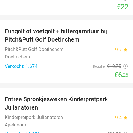
€22
favorite_border
Fungolf of voetgolf + bittergarnituur bij
51%
Pitch&Putt Golf Doetinchem
Pitch&Putt Golf Doetinchem
9.7
star
Doetinchem
Verkocht: 1.674
€12
,75
Regulier
€6
,25
favorite_border
Entree Sprookjesweken Kinderpretpark
39%
Julianatoren
Kinderpretpark Julianatoren
9.4
star
Apeldoorn