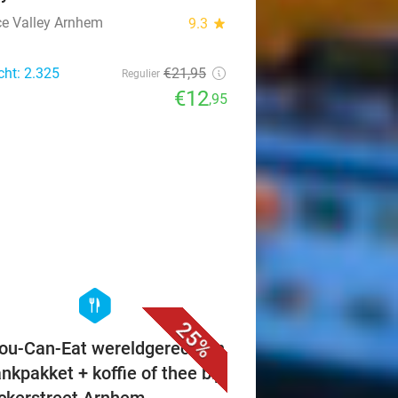
e Valley Arnhem
9.3
star
cht: 2.325
€21
,95
Regulier
€12
,95
favorite_border
hexagon
food
25%
You-Can-Eat wereldgerechten
ankpakket + koffie of thee bij