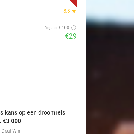
8.8
star
€100
Regulier
€29
favorite_border
is kans op een droomreis
v. €3.000
l Deal Win