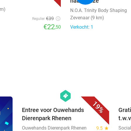
naar keuze
km)
N.O.A. Trinity Body Shaping
Zevenaar (9 km)
€39
Regulier
€22
,50
Verkocht: 1
favorite_border
hexagon
events
19%
n
Entree voor Ouwehands
Grat
Dierenpark Rhenen
t.w.
Ouwehands Dierenpark Rhenen
Socia
9.5
star