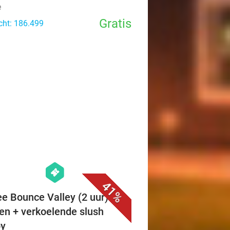
e
Gratis
cht: 186.499
favorite_border
hexagon
events
41%
ee Bounce Valley (2 uur) +
en + verkoelende slush
py