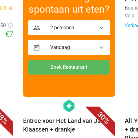
spontaan uit eten?
Bounc
9.8
star
Velp
,50
Verko
2 personen
€7
Vandaag
Zoek Restaurant
favorite_border
favorite_border
hexagon
events
8%
30%
Entree voor Het Land van Jan
All-
Klaassen + drankje
+ dr