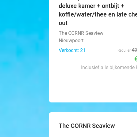
deluxe kamer + ontbijt +
koffie/water/thee en late ch
out
The CORNR Seaview
Nieuwpoort
Verkocht: 21
€
Regulier
Inclusief alle bijkomende
The CORNR Seaview