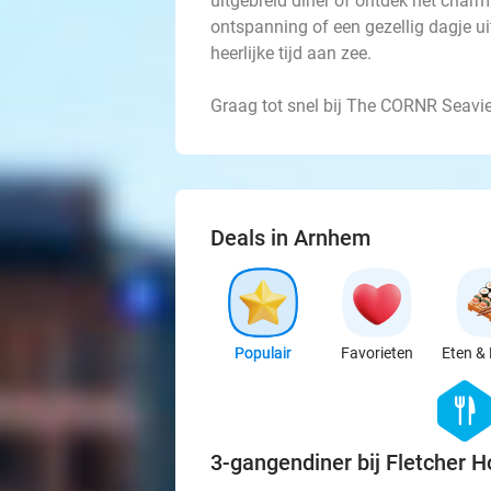
uitgebreid diner of ontdek het charm
ontspanning of een gezellig dagje u
heerlijke tijd aan zee.
Graag tot snel bij The CORNR Seavi
Deals in Arnhem
Populair
Favorieten
Eten & 
hexago
food
3-gangendiner bij Fletcher H