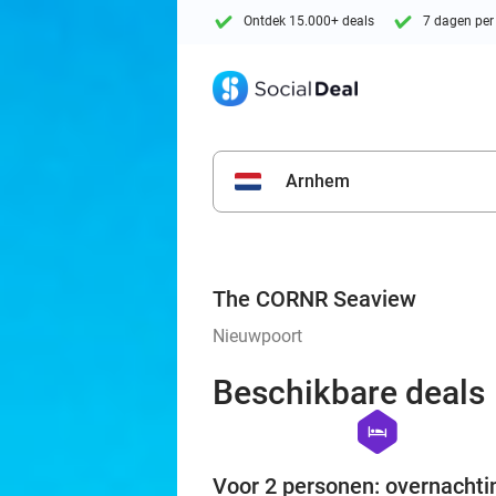
Ontdek 15.000+ deals
7 dagen per
Arnhem
The CORNR Seaview
Nieuwpoort
Beschikbare deals
hexagon
hotel
Voor 2 personen: overnachti