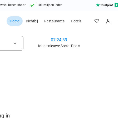
 week beschikbaar
10+ miljoen leden
Home
Dichtbij
Restaurants
Hotels
07:24:38
keyboard_arrow_down
tot de nieuwe Social Deals
favorite_border
ng in