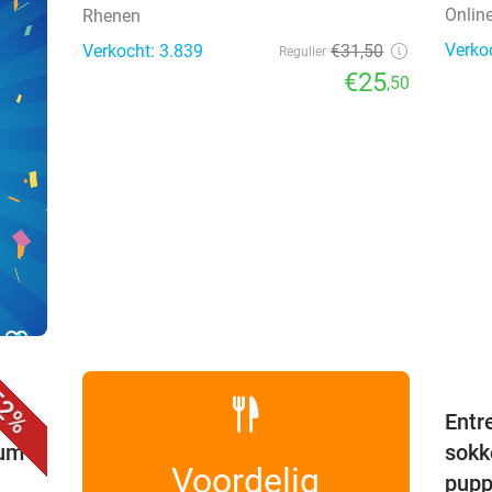
Onlin
Rhenen
Verko
Verkocht: 3.839
€31
,50
Regulier
€25
,50
favorite_border
2%
Entr
rum
sokk
Voordelig
pup