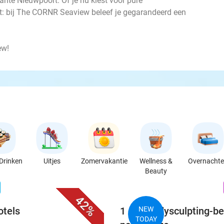
ante Nieuwpoort. Of je nu kiest voor pure
it: bij The CORNR Seaview beleef je gegarandeerd een
ew!
Drinken
Uitjes
Zomervakantie
Wellness &
Overnacht
Beauty
favorite_border
n
42%
otels
1 of 3 bodysculpting-b
NEW
TODAY