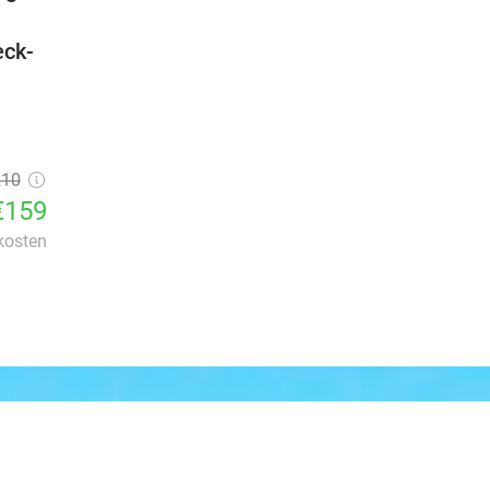
eck-
210
€159
 kosten