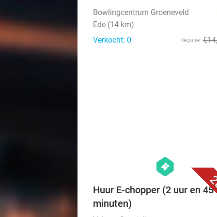
Bowlingcentrum Groeneveld
Ede (14 km)
Verkocht: 0
€14
Regulier
hexagon
events
2
Huur E-chopper (2 uur en 45
minuten)