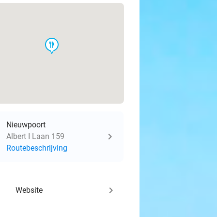
food
Nieuwpoort
Albert I Laan 159
Routebeschrijving
keyboard_arrow_right
Website