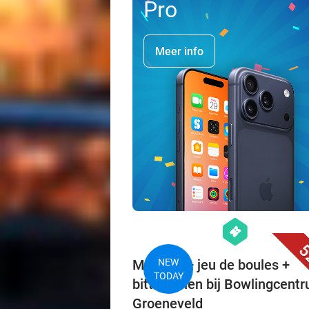
Pro
Meer info
hexagon
events
5
Minigolf + jeu de boules +
NEW
TODAY
bitterballen bij Bowlingcent
Groeneveld