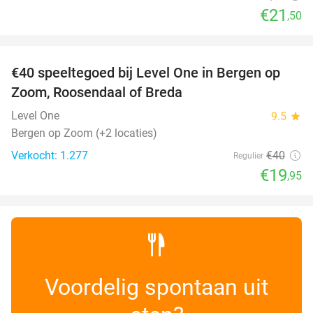
€21
,50
favorite_border
€40 speeltegoed bij Level One in Bergen op
50%
Zoom, Roosendaal of Breda
Level One
9.5
star
Bergen op Zoom (+2 locaties)
Verkocht: 1.277
€40
Regulier
€19
,95
Voordelig spontaan uit