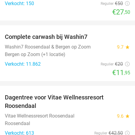
Verkocht: 150
€50
Regulier
€27
,50
favorite_border
Complete carwash bij Washin7
40%
Washin7 Roosendaal & Bergen op Zoom
9.7
star
Bergen op Zoom (+1 locatie)
Verkocht: 11.862
€20
Regulier
€11
,95
favorite_border
Dagentree voor Vitae Wellnessresort
49%
Roosendaal
Vitae Wellnessresort Roosendaal
9.6
star
Roosendaal
Verkocht: 613
€42
,50
Regulier