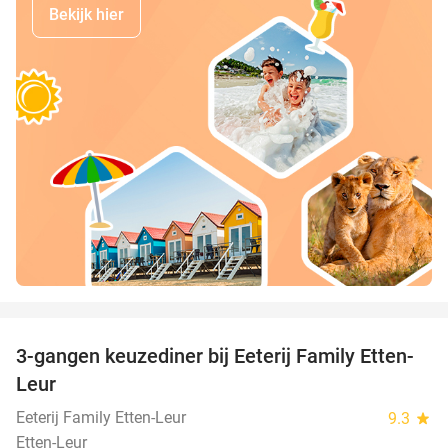
Bekijk hier
favorite_border
3-gangen keuzediner bij Eeterij Family Etten-
42%
Leur
Eeterij Family Etten-Leur
9.3
star
Etten-Leur