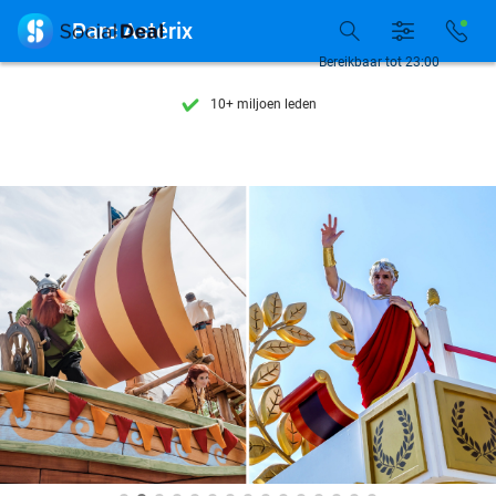
Ontdek 15.000+ deals

Parc Astérix
7 dagen per week beschikbaar
Bereikbaar tot 23:00
10+ miljoen leden
9,4
op basis van
205.987 reviews
Ontdek 15.000+ deals
7 dagen per week beschikbaar
10+ miljoen leden