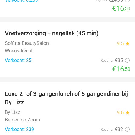
€16
,50
favorite_border
Voetverzorging + nagellak (45 min)
53%
Soffitta BeautySalon
9.5
star
Woensdrecht
Verkocht: 25
€35
Regulier
€16
,50
favorite_border
Luxe 2- of 3-gangenlunch of 5-gangendiner bij
39%
By Lizz
By Lizz
9.6
star
Bergen op Zoom
Verkocht: 239
€32
Regulier