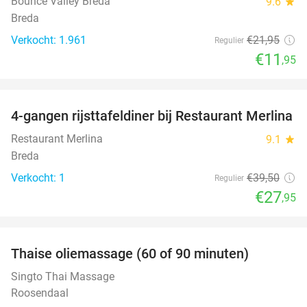
Bounce Valley Breda
9.6
star
Breda
Verkocht: 1.961
€21
,95
Regulier
€11
,95
favorite_border
4-gangen rijsttafeldiner bij Restaurant Merlina
29%
NEW
TODAY
Restaurant Merlina
9.1
star
Breda
Verkocht: 1
€39
,50
Regulier
€27
,95
favorite_border
Thaise oliemassage (60 of 90 minuten)
45%
Singto Thai Massage
Roosendaal