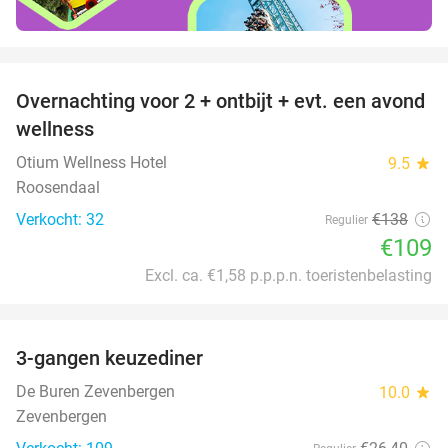
favorite_border
Overnachting voor 2 + ontbijt + evt. een avond
21%
wellness
Otium Wellness Hotel
9.5
star
Roosendaal
Verkocht: 32
€138
Regulier
€109
Excl. ca. €1,58 p.p.p.n. toeristenbelasting
favorite_border
3-gangen keuzediner
24%
De Buren Zevenbergen
10.0
star
Zevenbergen