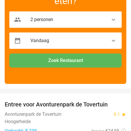
eten?
Zoek Restaurant
favorite_border
Entree voor Avonturenpark de Tovertuin
34%
Avonturenpark de Tovertuin
9.1
star
Hoogerheide
Verkocht: 8.239
€24
,95
Regulier