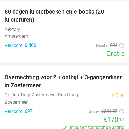
100%
60 dagen luisterboeken en e-books (20
luisteruren)
Nextory
Amsterdam
Verkocht: 6.400
€24
Regulier
Gratis
favorite_border
Overnachting voor 2 + ontbijt + 3-gangendiner
17%
in Zoetermeer
Golden Tulip Zoetermeer - Den Haag
9.7
star
Zoetermeer
Verkocht: 697
€204
,37
Regulier
€170
,13
Inclusief toeristenbelasting