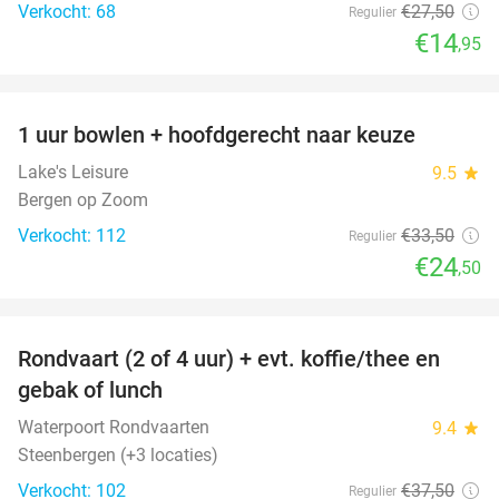
Verkocht: 68
€27
,50
Regulier
€14
,95
favorite_border
1 uur bowlen + hoofdgerecht naar keuze
27%
Lake's Leisure
9.5
star
Bergen op Zoom
Verkocht: 112
€33
,50
Regulier
€24
,50
favorite_border
Rondvaart (2 of 4 uur) + evt. koffie/thee en
61%
gebak of lunch
Waterpoort Rondvaarten
9.4
star
Steenbergen (+3 locaties)
Verkocht: 102
€37
,50
Regulier