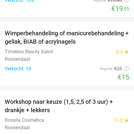
Verkocht: 109
€26
,40
Regulier
€19
,95
favorite_border
Wimperbehandeling of manicurebehandeling +
40%
gellak, BIAB of acrylnagels
Timeless Beauty Salon
8.3
star
Roosendaal
Verkocht: 10
€25
Regulier
€15
favorite_border
Workshop naar keuze (1,5, 2,5 of 3 uur) +
46%
drankje + lekkers
Rosalia Cosmetica
10.0
star
Roosendaal