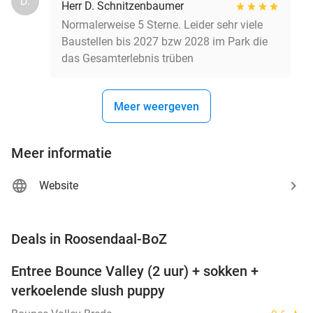
D.
Herr D. Schnitzenbaumer
Normalerweise 5 Sterne. Leider sehr viele
Baustellen bis 2027 bzw 2028 im Park die
das Gesamterlebnis trüben
Meer weergeven
Meer informatie
Website
favorite_border
Deals in Roosendaal-BoZ
Entree Bounce Valley (2 uur) + sokken +
46%
verkoelende slush puppy