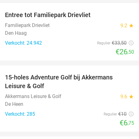
Entree tot Familiepark Drievliet
21%
Familiepark Drievliet
9.2
star
Den Haag
Verkocht: 24.942
€33
,50
Regulier
€26
,50
favorite_border
15-holes Adventure Golf bij Akkermans
33%
Leisure & Golf
Akkermans Leisure & Golf
9.6
star
De Heen
Verkocht: 285
€10
Regulier
€6
,75
favorite_border