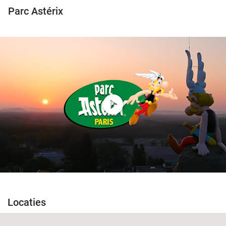
Parc Astérix
play_circle
Locaties