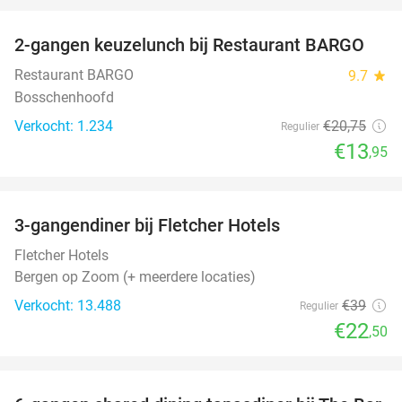
2-gangen keuzelunch bij Restaurant BARGO
33%
Restaurant BARGO
9.7
star
Bosschenhoofd
Verkocht: 1.234
€20
,75
Regulier
€13
,95
favorite_border
3-gangendiner bij Fletcher Hotels
42%
Fletcher Hotels
Bergen op Zoom (+ meerdere locaties)
Verkocht: 13.488
€39
Regulier
€22
,50
favorite_border