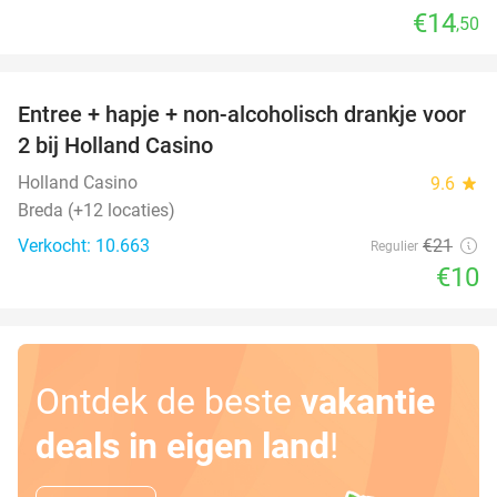
€14
,50
favorite_border
Entree + hapje + non-alcoholisch drankje voor
52%
2 bij Holland Casino
Holland Casino
9.6
star
Breda (+12 locaties)
Verkocht: 10.663
€21
Regulier
€10
Ontdek de beste
vakantie
deals in eigen land
!