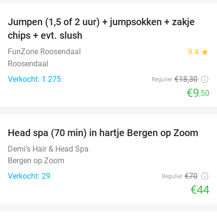
Jumpen (1,5 of 2 uur) + jumpsokken + zakje
48%
chips + evt. slush
FunZone Roosendaal
9.4
star
Roosendaal
Verkocht: 1.275
€18
,30
Regulier
€9
,50
favorite_border
Head spa (70 min) in hartje Bergen op Zoom
37%
Demi's Hair & Head Spa
Bergen op Zoom
Verkocht: 29
€70
Regulier
€44