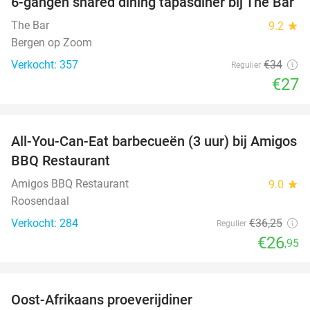
6-gangen shared dining tapasdiner bij The Bar
21%
The Bar
9.2
star
Bergen op Zoom
Verkocht: 357
€34
Regulier
€27
favorite_border
All-You-Can-Eat barbecueën (3 uur) bij Amigos
26%
BBQ Restaurant
Amigos BBQ Restaurant
9.0
star
Roosendaal
Verkocht: 284
€36
,25
Regulier
€26
,95
favorite_border
Oost-Afrikaans proeverijdiner
43%