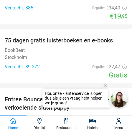
Verkocht: 385
€34
,40
Regulier
€19
,95
favorite_border
100%
75 dagen gratis luisterboeken en e-books
BookBeat
Stockholm
Verkocht: 39.272
€22
,47
Regulier
Gratis
favorite_border
Entree Bounce Valley (2 uur) + sokken +
50%
verkoelende slush puppy
Bounce Valley Middelburg
9.4
star
Middelburg
Home
Dichtbij
Restaurants
Hotels
Menu