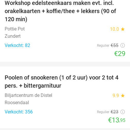
Workshop edelsteenkaars maken evt. incl.
47%
orakelkaarten + koffie/thee + lekkers (90 of
120 min)
Pottie Pot
10.0
star
Zundert
Verkocht: 82
€55
Regulier
€29
favorite_border
Poolen of snookeren (1 of 2 uur) voor 2 tot 4
39%
pers. + bittergarnituur
Biljartcentrum de Distel
9.9
star
Roosendaal
Verkocht: 356
€23
Regulier
€13
,95
favorite_border