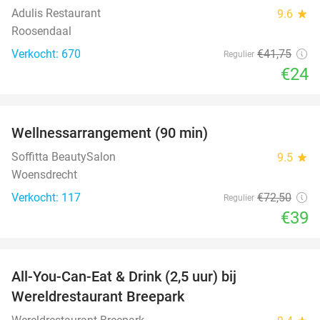
Adulis Restaurant
9.6
star
Roosendaal
Verkocht: 670
€41
,75
Regulier
€24
favorite_border
Wellnessarrangement (90 min)
46%
Soffitta BeautySalon
9.5
star
Woensdrecht
Verkocht: 117
€72
,50
Regulier
€39
favorite_border
All-You-Can-Eat & Drink (2,5 uur) bij
13%
Wereldrestaurant Breepark