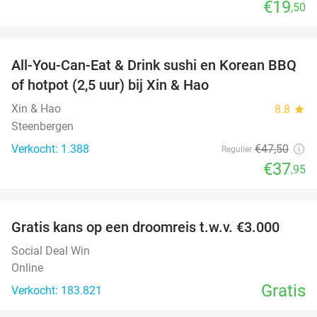
€19
,50
favorite_border
All-You-Can-Eat & Drink sushi en Korean BBQ
20%
of hotpot (2,5 uur) bij Xin & Hao
Xin & Hao
8.8
star
Steenbergen
Verkocht: 1.388
€47
,50
Regulier
€37
,95
favorite_border
Gratis kans op een droomreis t.w.v. €3.000
Social Deal Win
Online
Gratis
Verkocht: 183.821
favorite_border