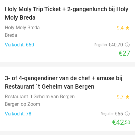
Holy Moly Trip Ticket + 2-gangenlunch bij Holy
34%
Moly Breda
Holy Moly Breda
9.4
star
Breda
Verkocht: 650
€40
,70
Regulier
€27
favorite_border
3- of 4-gangendiner van de chef + amuse bij
35%
Restaurant ´t Geheim van Bergen
Restaurant ´t Geheim van Bergen
9.7
star
Bergen op Zoom
Verkocht: 78
€65
Regulier
€42
,50
favorite_border