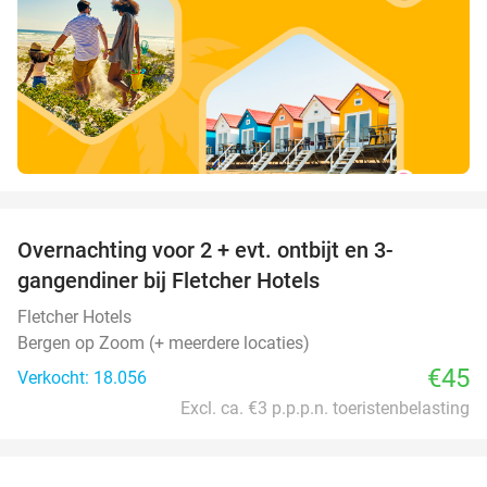
favorite_border
Overnachting voor 2 + evt. ontbijt en 3-
gangendiner bij Fletcher Hotels
Fletcher Hotels
Bergen op Zoom (+ meerdere locaties)
€45
Verkocht: 18.056
Excl. ca. €3 p.p.p.n. toeristenbelasting
favorite_border