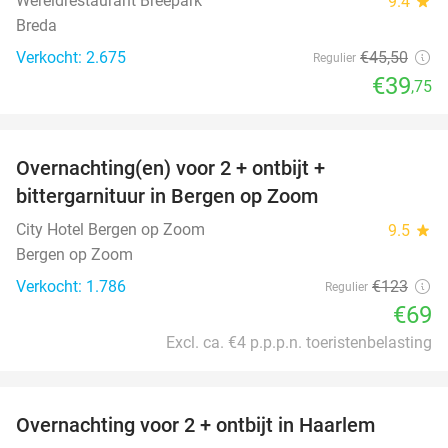
Wereldrestaurant Breepark
9.4
star
Breda
Verkocht: 2.675
€45
,50
Regulier
€39
,75
favorite_border
Overnachting(en) voor 2 + ontbijt +
44%
bittergarnituur in Bergen op Zoom
City Hotel Bergen op Zoom
9.5
star
Bergen op Zoom
Verkocht: 1.786
€123
Regulier
€69
Excl. ca. €4 p.p.p.n. toeristenbelasting
favorite_border
Overnachting voor 2 + ontbijt in Haarlem
20%