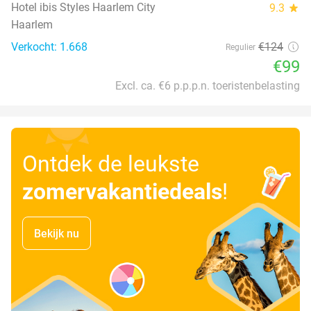
Hotel ibis Styles Haarlem City
9.3
star
Haarlem
Verkocht: 1.668
€124
Regulier
€99
Excl. ca. €6 p.p.p.n. toeristenbelasting
Ontdek de leukste
zomervakantiedeals
!
Bekijk nu