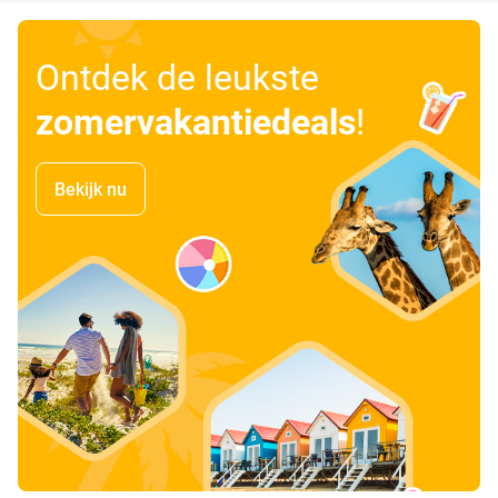
Ontdek de leukste
zomervakantiedeals
!
Bekijk nu