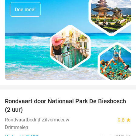
Doe mee!
favorite_border
Rondvaart door Nationaal Park De Biesbosch
21%
(2 uur)
Rondvaartbedrijf Zilvermeeuw
9.8
star
Drimmelen