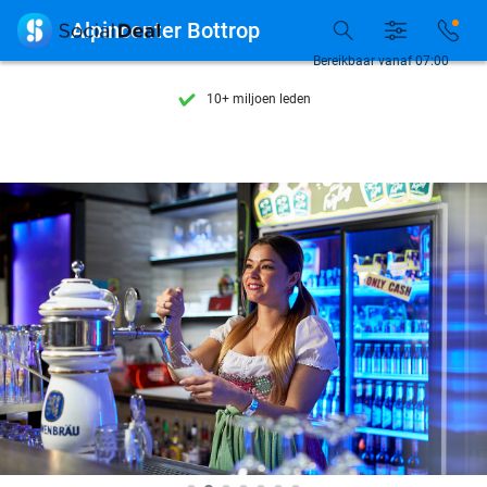
Ontdek 15.000+ deals

Alpincenter Bottrop
7 dagen per week beschikbaar
Bereikbaar vanaf 07:00
10+ miljoen leden
9,4
op basis van
205.789 reviews
Ontdek 15.000+ deals
7 dagen per week beschikbaar
10+ miljoen leden