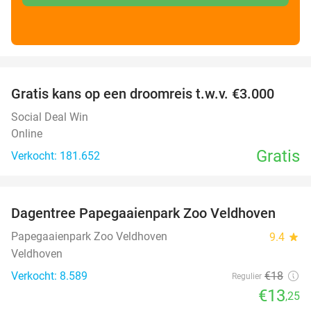
favorite_border
Gratis kans op een droomreis t.w.v. €3.000
Social Deal Win
Online
Gratis
Verkocht: 181.652
favorite_border
Dagentree Papegaaienpark Zoo Veldhoven
26%
Papegaaienpark Zoo Veldhoven
9.4
star
Veldhoven
Verkocht: 8.589
€18
Regulier
€13
,25