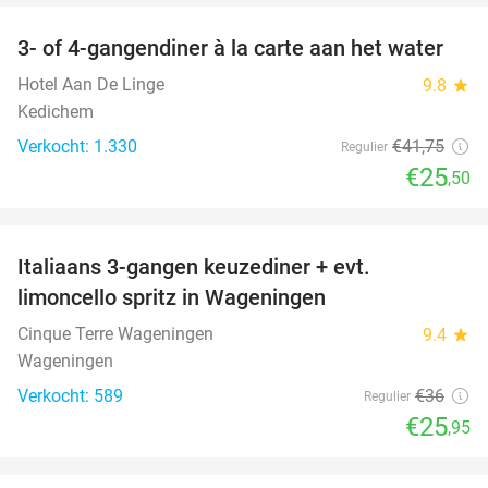
3- of 4-gangendiner à la carte aan het water
39%
Hotel Aan De Linge
9.8
star
Kedichem
Verkocht: 1.330
€41
,75
Regulier
€25
,50
favorite_border
Italiaans 3-gangen keuzediner + evt.
28%
limoncello spritz in Wageningen
Cinque Terre Wageningen
9.4
star
Wageningen
Verkocht: 589
€36
Regulier
€25
,95