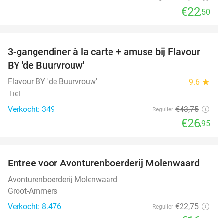
€22
,50
favorite_border
3-gangendiner à la carte + amuse bij Flavour
38%
BY 'de Buurvrouw'
Flavour BY 'de Buurvrouw'
9.6
star
Tiel
Verkocht: 349
€43
,75
Regulier
€26
,95
favorite_border
Entree voor Avonturenboerderij Molenwaard
27%
Avonturenboerderij Molenwaard
Groot-Ammers
Verkocht: 8.476
€22
,75
Regulier