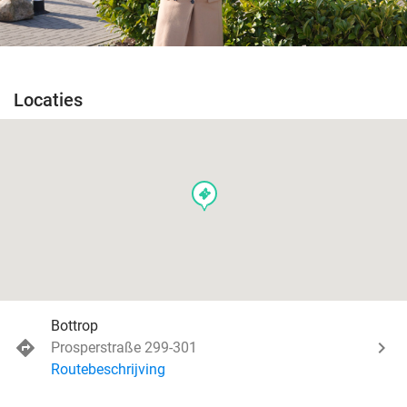
Locaties
events
Bottrop
Prosperstraße 299-301
Routebeschrijving