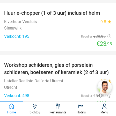
Huur e-chopper (1 of 3 uur) inclusief helm
40%
E-verhuur Versluis
9.8
star
Sleeuwijk
Verkocht: 195
€39
,95
Regulier
€23
,95
favorite_border
Workshop schilderen, glas of porselein
54%
schilderen, boetseren of keramiek (2 of 3 uur)
L'atelier Realista Dell'arte Utrecht
8.2
star
Utrecht
Verkocht: 498
€54
,50
Regulier
€24
,95
favorite_border
Home
Dichtbij
Restaurants
Hotels
Menu