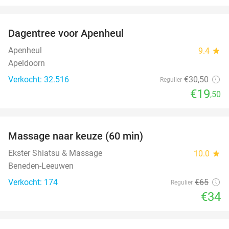
favorite_border
Dagentree voor Apenheul
36%
Apenheul
9.4
star
Apeldoorn
Verkocht: 32.516
€30
,50
Regulier
€19
,50
favorite_border
Massage naar keuze (60 min)
48%
Ekster Shiatsu & Massage
10.0
star
Beneden-Leeuwen
Verkocht: 174
€65
Regulier
€34
favorite_border