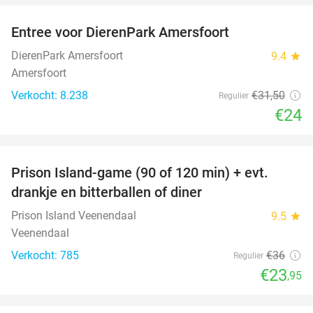
Entree voor DierenPark Amersfoort
24%
DierenPark Amersfoort
9.4
star
Amersfoort
Verkocht: 8.238
€31
,50
Regulier
€24
favorite_border
Prison Island-game (90 of 120 min) + evt.
33%
drankje en bitterballen of diner
Prison Island Veenendaal
9.5
star
Veenendaal
Verkocht: 785
€36
Regulier
€23
,95
favorite_border