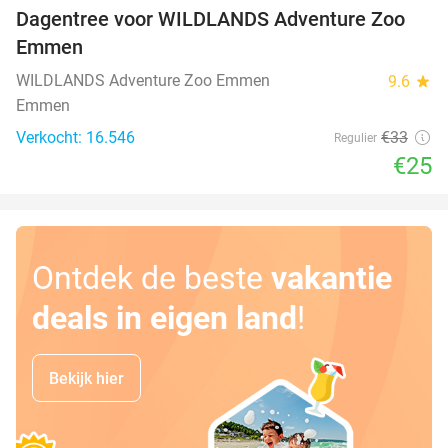
Dagentree voor WILDLANDS Adventure Zoo
24%
Emmen
WILDLANDS Adventure Zoo Emmen
9.6
star
Emmen
Verkocht: 16.546
€33
Regulier
€25
Ontdek de beste
vakantie
deals in eigen land
!
Bekijk hier