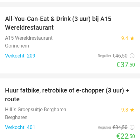
favorite_border
All-You-Can-Eat & Drink (3 uur) bij A15
19%
Wereldrestaurant
A15 Wereldrestaurant
9.4
star
Gorinchem
Verkocht: 209
€46
,50
Regulier
€37
,50
favorite_border
Huur fatbike, retrobike of e-chopper (3 uur) +
35%
route
Hill´s Groepsuitje Bergharen
9.8
star
Bergharen
Verkocht: 401
€34
,50
Regulier
€22
,50