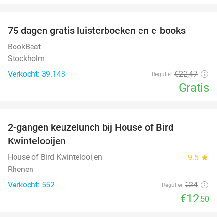
favorite_border
100%
75 dagen gratis luisterboeken en e-books
BookBeat
Stockholm
Verkocht: 39.143
€22
,47
Regulier
Gratis
favorite_border
2-gangen keuzelunch bij House of Bird
48%
Kwintelooijen
House of Bird Kwintelooijen
9.5
star
Rhenen
Verkocht: 552
€24
Regulier
€12
,50
favorite_border