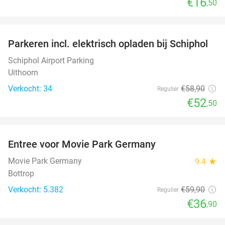
€16
,50
favorite_border
Parkeren incl. elektrisch opladen bij Schiphol
11%
Schiphol Airport Parking
Uithoorn
Verkocht: 34
€58
,90
Regulier
€52
,50
favorite_border
Entree voor Movie Park Germany
38%
Movie Park Germany
9.4
star
Bottrop
Verkocht: 5.382
€59
,90
Regulier
€36
,90