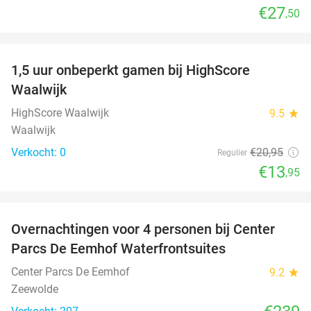
€27
,50
favorite_border
1,5 uur onbeperkt gamen bij HighScore
33%
NEW
Waalwijk
TODAY
HighScore Waalwijk
9.5
star
Waalwijk
Verkocht: 0
€20
,95
Regulier
€13
,95
favorite_border
Overnachtingen voor 4 personen bij Center
Parcs De Eemhof Waterfrontsuites
Center Parcs De Eemhof
9.2
star
Zeewolde