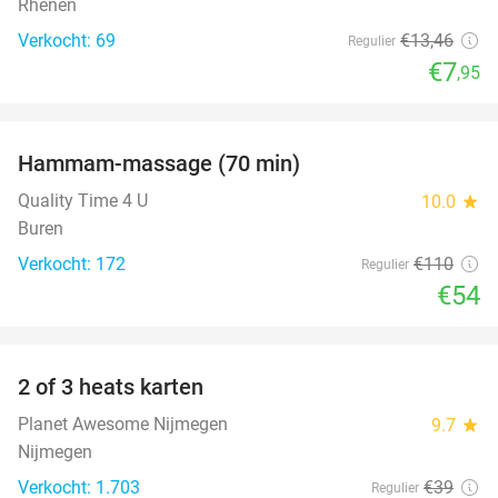
Rhenen
Verkocht: 69
€13
,46
Regulier
€7
,95
favorite_border
Hammam-massage (70 min)
51%
Quality Time 4 U
10.0
star
Buren
Verkocht: 172
€110
Regulier
€54
favorite_border
2 of 3 heats karten
29%
Planet Awesome Nijmegen
9.7
star
Nijmegen
Verkocht: 1.703
€39
Regulier