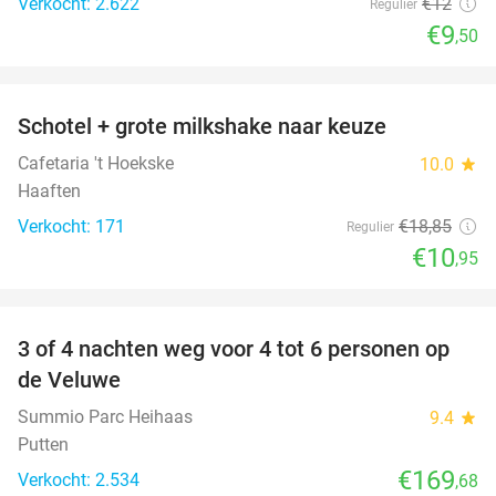
Verkocht: 2.622
€12
Regulier
€9
,50
favorite_border
Schotel + grote milkshake naar keuze
42%
Cafetaria 't Hoekske
10.0
star
Haaften
Verkocht: 171
€18
,85
Regulier
€10
,95
favorite_border
3 of 4 nachten weg voor 4 tot 6 personen op
de Veluwe
Summio Parc Heihaas
9.4
star
Putten
€169
Verkocht: 2.534
,68