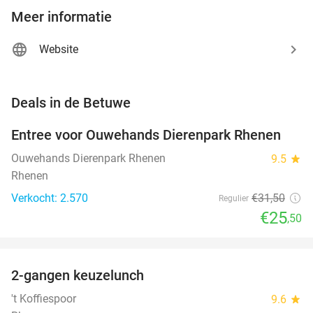
Meer informatie
Website
favorite_border
Deals in de Betuwe
Entree voor Ouwehands Dierenpark Rhenen
19%
Ouwehands Dierenpark Rhenen
9.5
star
Rhenen
Verkocht: 2.570
€31
,50
Regulier
€25
,50
favorite_border
2-gangen keuzelunch
41%
NEW
TODAY
't Koffiespoor
9.6
star