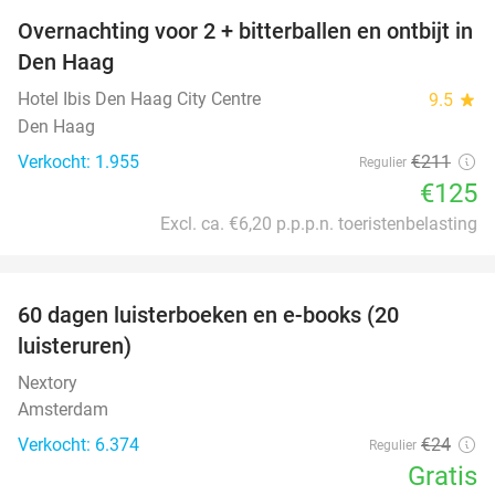
Overnachting voor 2 + bitterballen en ontbijt in
41%
Den Haag
Hotel Ibis Den Haag City Centre
9.5
star
Den Haag
Verkocht: 1.955
€211
Regulier
€125
Excl. ca. €6,20 p.p.p.n. toeristenbelasting
favorite_border
100%
60 dagen luisterboeken en e-books (20
luisteruren)
Nextory
Amsterdam
Verkocht: 6.374
€24
Regulier
Gratis