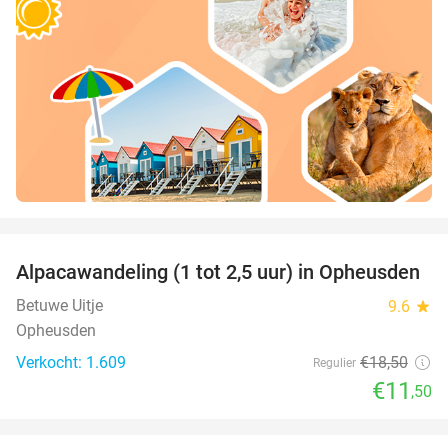
favorite_border
Alpacawandeling (1 tot 2,5 uur) in Opheusden
38%
Betuwe Uitje
9.6
star
Opheusden
Verkocht: 1.609
€18
,50
Regulier
€11
,50
favorite_border