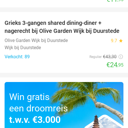
favorite_border
Grieks 3-gangen shared dining-diner +
42%
nagerecht bij Olive Garden Wijk bij Duurstede
Olive Garden Wijk bij Duurstede
9.7
star
Wijk bij Duurstede
Verkocht: 89
€43
,30
Regulier
€24
,95
Win gratis
een droomreis
t.w.v. €3.000