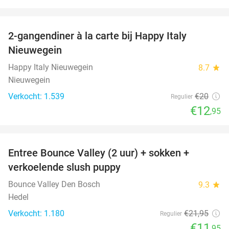
favorite_border
2-gangendiner à la carte bij Happy Italy
35%
Nieuwegein
Happy Italy Nieuwegein
8.7
star
Nieuwegein
Verkocht: 1.539
€20
Regulier
€12
,95
favorite_border
Entree Bounce Valley (2 uur) + sokken +
46%
verkoelende slush puppy
Bounce Valley Den Bosch
9.3
star
Hedel
Verkocht: 1.180
€21
,95
Regulier
€11
,95