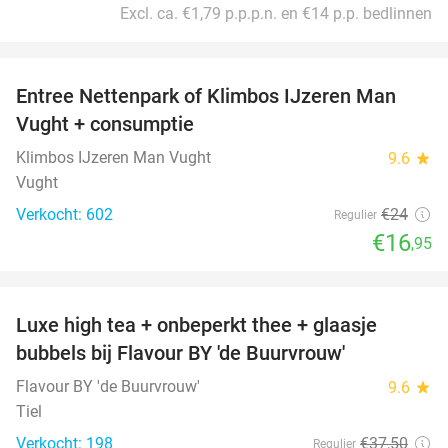
Excl. ca. €1,79 p.p.p.n. en €14 p.p. bedlinnen
favorite_border
Entree Nettenpark of Klimbos IJzeren Man
29%
Vught + consumptie
Klimbos IJzeren Man Vught
9.6
star
Vught
Verkocht: 602
€24
Regulier
€16
,95
favorite_border
Luxe high tea + onbeperkt thee + glaasje
40%
bubbels bij Flavour BY 'de Buurvrouw'
Flavour BY 'de Buurvrouw'
9.6
star
Tiel
Verkocht: 198
€37
,50
Regulier