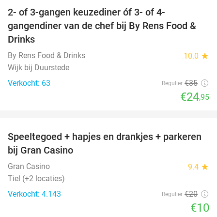
2- of 3-gangen keuzediner óf 3- of 4-
29%
gangendiner van de chef bij By Rens Food &
Drinks
By Rens Food & Drinks
10.0
star
Wijk bij Duurstede
Verkocht: 63
€35
Regulier
€24
,95
favorite_border
Speeltegoed + hapjes en drankjes + parkeren
50%
bij Gran Casino
Gran Casino
9.4
star
Tiel (+2 locaties)
Verkocht: 4.143
€20
Regulier
€10