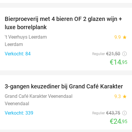
favorite_border
Bierproeverij met 4 bieren OF 2 glazen wijn +
30%
luxe borrelplank
't Veerhuys Leerdam
9.9
star
Leerdam
Verkocht: 84
€21
,50
Regulier
€14
,95
favorite_border
3-gangen keuzediner bij Grand Café Karakter
43%
Grand Café Karakter Veenendaal
9.3
star
Veenendaal
Verkocht: 339
€43
,75
Regulier
€24
,95
favorite_border