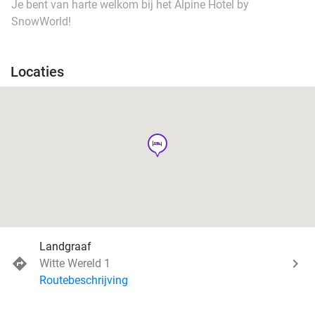
Je bent van harte welkom bij het Alpine Hotel by
SnowWorld!
Locaties
hotel
Landgraaf
Witte Wereld 1
Routebeschrijving