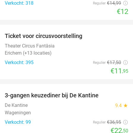
Verkocht: 318
€14
,99
Regulier
€12
favorite_border
Ticket voor circusvoorstelling
32%
Theater Circus Fantâsia
Erichem (+13 locaties)
Verkocht: 395
€17
,50
Regulier
€11
,95
favorite_border
3-gangen keuzediner bij De Kantine
39%
De Kantine
9.4
star
Wageningen
Verkocht: 99
€36
,95
Regulier
€22
,50