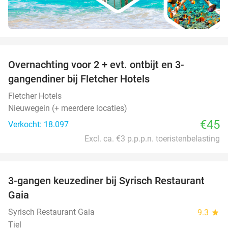
favorite_border
Overnachting voor 2 + evt. ontbijt en 3-
gangendiner bij Fletcher Hotels
Fletcher Hotels
Nieuwegein (+ meerdere locaties)
€45
Verkocht: 18.097
Excl. ca. €3 p.p.p.n. toeristenbelasting
favorite_border
3-gangen keuzediner bij Syrisch Restaurant
32%
Gaia
Syrisch Restaurant Gaia
9.3
star
Tiel