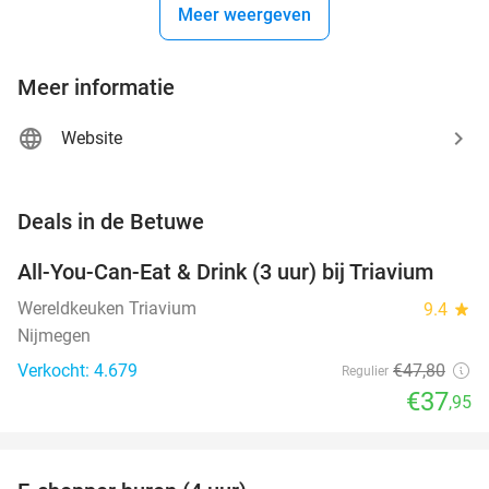
Meer weergeven
Meer informatie
Website
favorite_border
Deals in de Betuwe
All-You-Can-Eat & Drink (3 uur) bij Triavium
21%
Wereldkeuken Triavium
9.4
star
Nijmegen
Verkocht: 4.679
€47
,80
Regulier
€37
,95
favorite_border