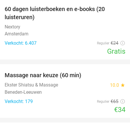
100%
60 dagen luisterboeken en e-books (20
luisteruren)
Nextory
Amsterdam
Verkocht: 6.407
€24
Regulier
Gratis
favorite_border
Massage naar keuze (60 min)
48%
Ekster Shiatsu & Massage
10.0
star
Beneden-Leeuwen
Verkocht: 179
€65
Regulier
€34
favorite_border