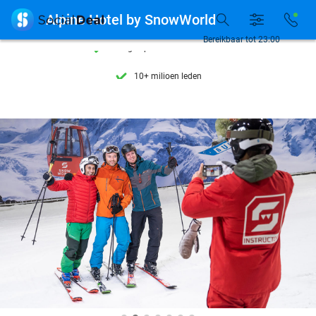
Ontdek 15.000+ deals

Alpine Hotel by SnowWorld
7 dagen per week beschikbaar
Bereikbaar tot 23:00
10+ miljoen leden
9,4
op basis van
206.043 reviews
Ontdek 15.000+ deals
7 dagen per week beschikbaar
10+ miljoen leden