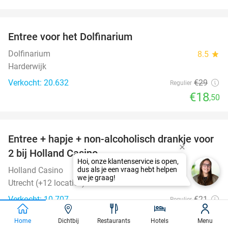
favorite_border
Entree voor het Dolfinarium
36%
Dolfinarium
8.5
star
Harderwijk
Verkocht: 20.632
€29
Regulier
€18
,50
favorite_border
Entree + hapje + non-alcoholisch drankje voor
52%
2 bij Holland Casino
Holland Casino
9.6
star
Utrecht (+12 locaties)
Verkocht: 10.707
€21
Regulier
€10
Home
Dichtbij
Restaurants
Hotels
Menu