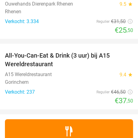
Ouwehands Dierenpark Rhenen
9.5
star
Rhenen
Verkocht: 3.334
€31
,50
Regulier
€25
,50
favorite_border
All-You-Can-Eat & Drink (3 uur) bij A15
19%
Wereldrestaurant
A15 Wereldrestaurant
9.4
star
Gorinchem
Verkocht: 237
€46
,50
Regulier
€37
,50