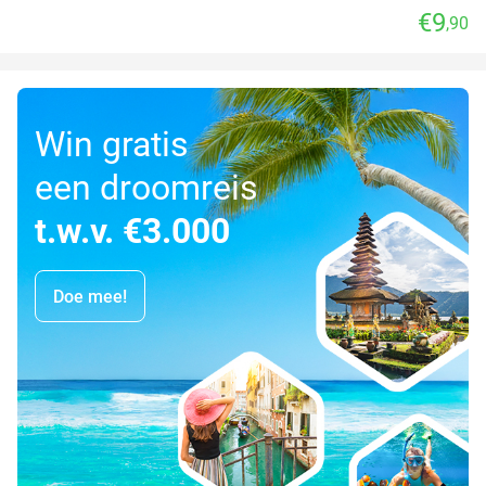
€9
,90
Win gratis
een droomreis
t.w.v. €3.000
Doe mee!