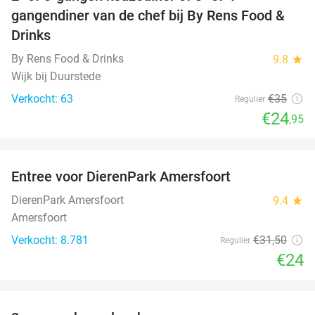
29%
gangendiner van de chef bij By Rens Food &
Drinks
By Rens Food & Drinks
9.8
star
Wijk bij Duurstede
Verkocht: 63
€35
Regulier
€24
,95
favorite_border
Entree voor DierenPark Amersfoort
24%
DierenPark Amersfoort
9.4
star
Amersfoort
Verkocht: 8.781
€31
,50
Regulier
€24
favorite_border