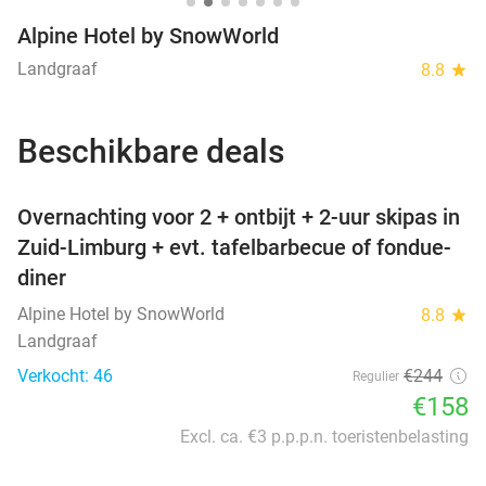
Alpine Hotel by SnowWorld
Landgraaf
8.8
star
Beschikbare deals
favorite_border
Overnachting voor 2 + ontbijt + 2-uur skipas in
Zuid-Limburg + evt. tafelbarbecue of fondue-
diner
Alpine Hotel by SnowWorld
8.8
star
Landgraaf
Verkocht: 46
€244
Regulier
€158
Excl. ca. €3 p.p.p.n. toeristenbelasting