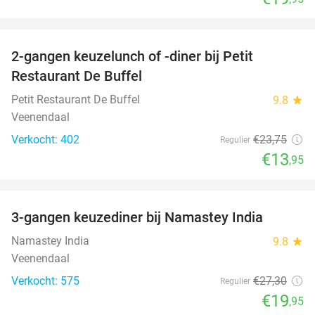
favorite_border
2-gangen keuzelunch of -diner bij Petit
41%
Restaurant De Buffel
Petit Restaurant De Buffel
9.8
star
Veenendaal
Verkocht: 402
€23
,75
Regulier
€13
,95
favorite_border
3-gangen keuzediner bij Namastey India
27%
Namastey India
9.8
star
Veenendaal
Verkocht: 575
€27
,30
Regulier
€19
,95