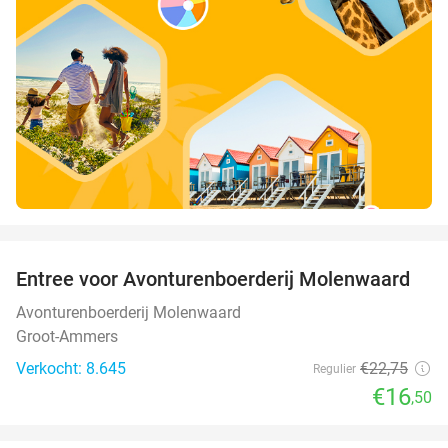
favorite_border
Entree voor Avonturenboerderij Molenwaard
27%
Avonturenboerderij Molenwaard
Groot-Ammers
Verkocht: 8.645
€22
,75
Regulier
€16
,50
favorite_border