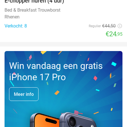
E-chopper huren (4 uur)
44%
NEW
TODAY
Bed & Breakfast Trouwborst
Rhenen
Verkocht: 8
€44
,50
Regulier
€24
,95
Win vandaag een gratis
iPhone 17 Pro
Meer info