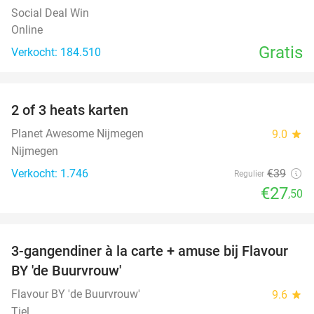
Social Deal Win
Online
Gratis
Verkocht: 184.510
favorite_border
2 of 3 heats karten
29%
Planet Awesome Nijmegen
9.0
star
Nijmegen
Verkocht: 1.746
€39
Regulier
€27
,50
favorite_border
3-gangendiner à la carte + amuse bij Flavour
38%
BY 'de Buurvrouw'
Flavour BY 'de Buurvrouw'
9.6
star
Tiel