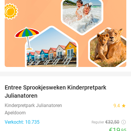
favorite_border
Entree Sprookjesweken Kinderpretpark
39%
Julianatoren
Kinderpretpark Julianatoren
9.4
star
Apeldoorn
Verkocht: 10.735
€32
,50
Regulier
€19
,95