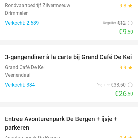
Rondvaartbedrijf Zilvermeeuw
9.8
star
Drimmelen
Verkocht: 2.689
€12
Regulier
€9
,50
favorite_border
3-gangendiner à la carte bij Grand Café De Kei
21%
Grand Café De Kei
9.9
star
Veenendaal
Verkocht: 384
€33
,50
Regulier
€26
,50
favorite_border
Entree Avonturenpark De Bergen + ijsje +
48%
parkeren
Avonturenpark De Bergen
star