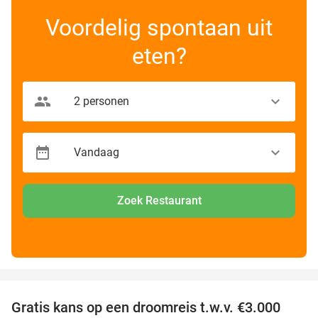
Voordelig spontaan uit
eten?
Zoek Restaurant
favorite_border
Gratis kans op een droomreis t.w.v. €3.000