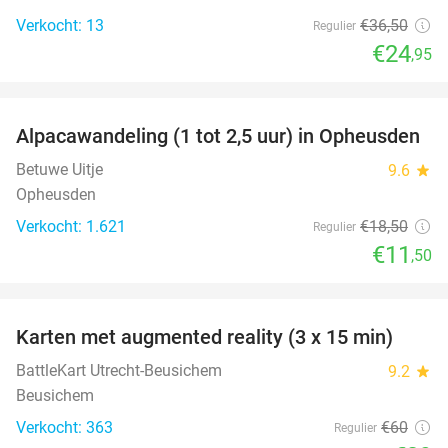
Verkocht: 13
€36
,50
Regulier
€24
,95
favorite_border
Alpacawandeling (1 tot 2,5 uur) in Opheusden
38%
Betuwe Uitje
9.6
star
Opheusden
Verkocht: 1.621
€18
,50
Regulier
€11
,50
favorite_border
Karten met augmented reality (3 x 15 min)
35%
BattleKart Utrecht-Beusichem
9.2
star
Beusichem
Verkocht: 363
€60
Regulier