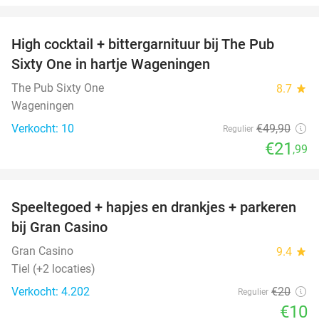
favorite_border
High cocktail + bittergarnituur bij The Pub
56%
Sixty One in hartje Wageningen
The Pub Sixty One
8.7
star
Wageningen
Verkocht: 10
€49
,90
Regulier
€21
,99
favorite_border
Speeltegoed + hapjes en drankjes + parkeren
50%
bij Gran Casino
Gran Casino
9.4
star
Tiel (+2 locaties)
Verkocht: 4.202
€20
Regulier
€10