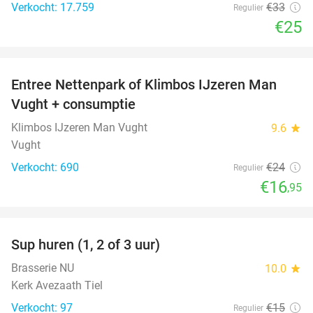
Verkocht: 17.759
€33
Regulier
€25
favorite_border
Entree Nettenpark of Klimbos IJzeren Man
29%
Vught + consumptie
Klimbos IJzeren Man Vught
9.6
star
Vught
Verkocht: 690
€24
Regulier
€16
,95
favorite_border
Sup huren (1, 2 of 3 uur)
34%
Brasserie NU
10.0
star
Kerk Avezaath Tiel
Verkocht: 97
€15
Regulier