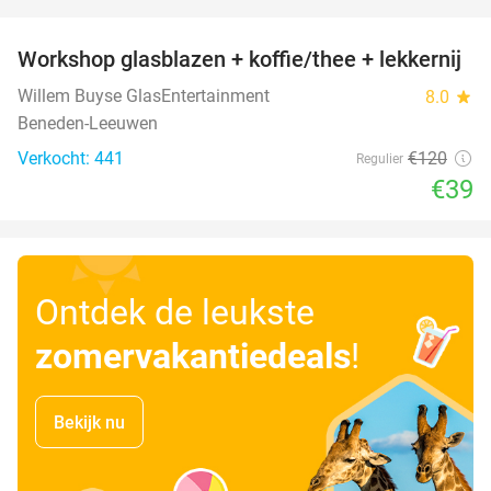
favorite_border
Workshop glasblazen + koffie/thee + lekkernij
68%
Willem Buyse GlasEntertainment
8.0
star
Beneden-Leeuwen
Verkocht: 441
€120
Regulier
€39
Ontdek de leukste
zomervakantiedeals
!
Bekijk nu