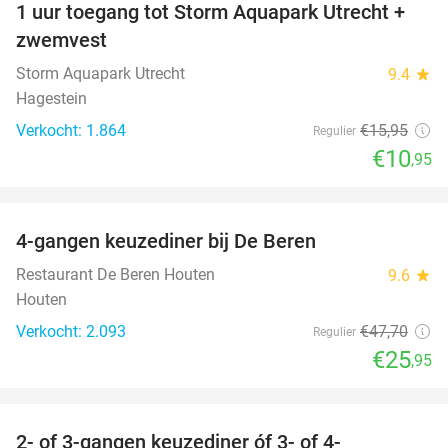
1 uur toegang tot Storm Aquapark Utrecht +
31%
zwemvest
Storm Aquapark Utrecht
9.4
star
Hagestein
Verkocht: 1.864
€15
,95
Regulier
€10
,95
favorite_border
4-gangen keuzediner bij De Beren
46%
Restaurant De Beren Houten
9.6
star
Houten
Verkocht: 2.093
€47
,70
Regulier
€25
,95
favorite_border
2- of 3-gangen keuzediner óf 3- of 4-