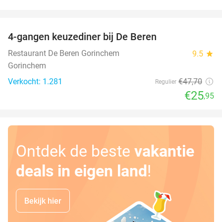
favorite_border
4-gangen keuzediner bij De Beren
46%
Restaurant De Beren Gorinchem
9.5
star
Gorinchem
Verkocht: 1.281
€47
,70
Regulier
€25
,95
Ontdek de beste
vakantie
deals in eigen land
!
Bekijk hier