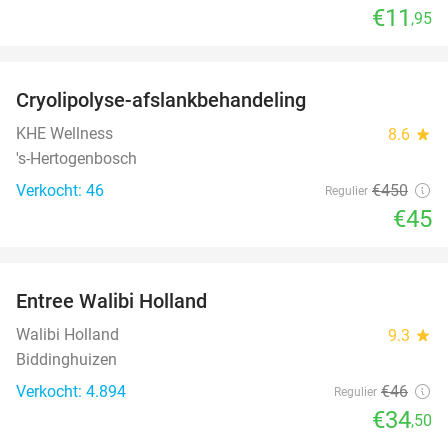
€11
,95
favorite_border
Cryolipolyse-afslankbehandeling
90%
KHE Wellness
8.6
star
's-Hertogenbosch
Verkocht: 46
€450
Regulier
€45
favorite_border
Entree Walibi Holland
25%
Walibi Holland
9.3
star
Biddinghuizen
Verkocht: 4.894
€46
Regulier
€34
,50