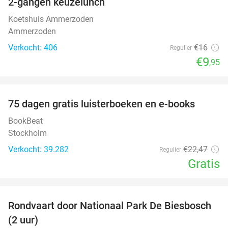
2-gangen keuzelunch
38%
Koetshuis Ammerzoden
Ammerzoden
Verkocht: 406
€16
Regulier
€9
,95
favorite_border
100%
75 dagen gratis luisterboeken en e-books
BookBeat
Stockholm
Verkocht: 39.282
€22
,47
Regulier
Gratis
favorite_border
Rondvaart door Nationaal Park De Biesbosch
21%
(2 uur)