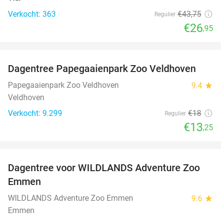
Verkocht: 363
€43
,75
Regulier
€26
,95
favorite_border
Dagentree Papegaaienpark Zoo Veldhoven
26%
Papegaaienpark Zoo Veldhoven
9.4
star
Veldhoven
Verkocht: 9.299
€18
Regulier
€13
,25
favorite_border
Dagentree voor WILDLANDS Adventure Zoo
24%
Emmen
WILDLANDS Adventure Zoo Emmen
9.6
star
Emmen