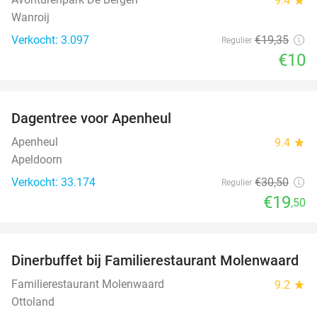
9.4
Wanroij
Verkocht: 3.097
€19
,35
Regulier
€10
favorite_border
Dagentree voor Apenheul
36%
Apenheul
9.4
star
Apeldoorn
Verkocht: 33.174
€30
,50
Regulier
€19
,50
favorite_border
Dinerbuffet bij Familierestaurant Molenwaard
20%
Familierestaurant Molenwaard
9.2
star
Ottoland