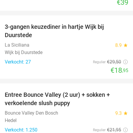
€39
favorite_border
3-gangen keuzediner in hartje Wijk bij
36%
Duurstede
La Siciliana
8.9
star
Wijk bij Duurstede
Verkocht: 27
€29
,50
Regulier
€18
,95
favorite_border
Entree Bounce Valley (2 uur) + sokken +
46%
verkoelende slush puppy
Bounce Valley Den Bosch
9.3
star
Hedel
Verkocht: 1.250
€21
,95
Regulier