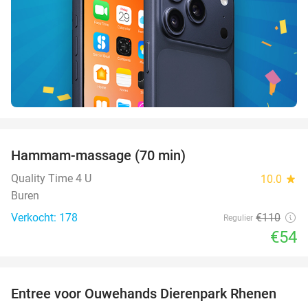
favorite_border
Hammam-massage (70 min)
51%
Quality Time 4 U
10.0
star
Buren
Verkocht: 178
€110
Regulier
€54
favorite_border
Entree voor Ouwehands Dierenpark Rhenen
19%