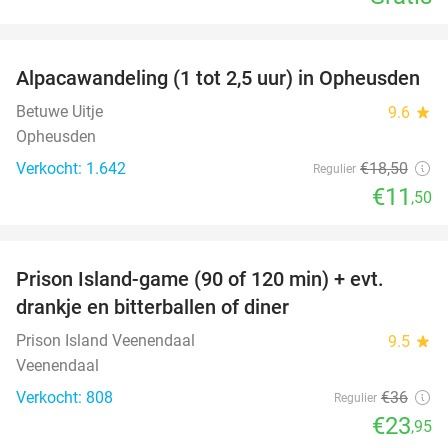
favorite_border
Alpacawandeling (1 tot 2,5 uur) in Opheusden
38%
Betuwe Uitje
9.6
star
Opheusden
Verkocht: 1.642
€18
,50
Regulier
€11
,50
favorite_border
Prison Island-game (90 of 120 min) + evt.
33%
drankje en bitterballen of diner
Prison Island Veenendaal
9.5
star
Veenendaal
Verkocht: 808
€36
Regulier
€23
,95