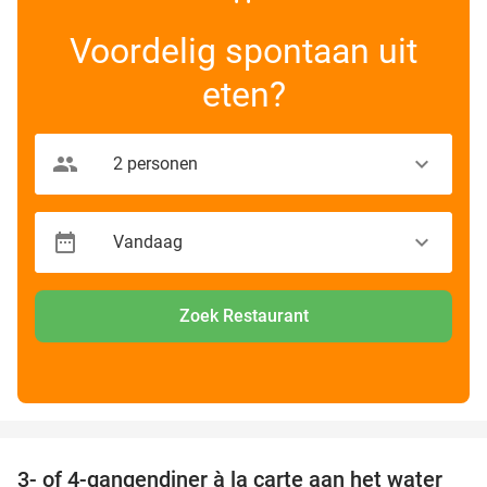
Voordelig spontaan uit
eten?
Zoek Restaurant
favorite_border
3- of 4-gangendiner à la carte aan het water
39%