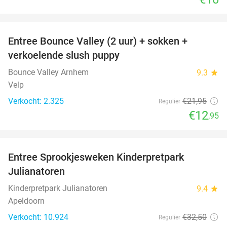
favorite_border
Entree Bounce Valley (2 uur) + sokken +
41%
verkoelende slush puppy
Bounce Valley Arnhem
9.3
star
Velp
Verkocht: 2.325
€21
,95
Regulier
€12
,95
favorite_border
Entree Sprookjesweken Kinderpretpark
39%
Julianatoren
Kinderpretpark Julianatoren
9.4
star
Apeldoorn
Verkocht: 10.924
€32
,50
Regulier