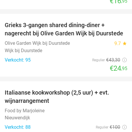
€16
,95
favorite_border
Grieks 3-gangen shared dining-diner +
42%
nagerecht bij Olive Garden Wijk bij Duurstede
Olive Garden Wijk bij Duurstede
9.7
star
Wijk bij Duurstede
Verkocht: 95
€43
,30
Regulier
€24
,95
favorite_border
Italiaanse kookworkshop (2,5 uur) + evt.
60%
wijnarrangement
Food by Marjoleine
Nieuwendijk
Verkocht: 88
€100
Regulier