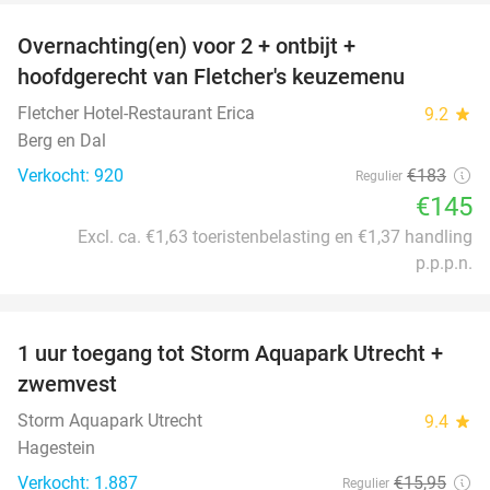
Overnachting(en) voor 2 + ontbijt +
21%
hoofdgerecht van Fletcher's keuzemenu
Fletcher Hotel-Restaurant Erica
9.2
star
Berg en Dal
Verkocht: 920
€183
Regulier
€145
Excl. ca. €1,63 toeristenbelasting en €1,37 handling
p.p.p.n.
favorite_border
1 uur toegang tot Storm Aquapark Utrecht +
31%
zwemvest
Storm Aquapark Utrecht
9.4
star
Hagestein
Verkocht: 1.887
€15
,95
Regulier