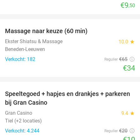
€9
,50
favorite_border
Massage naar keuze (60 min)
48%
Ekster Shiatsu & Massage
10.0
star
Beneden-Leeuwen
Verkocht: 182
€65
Regulier
€34
favorite_border
Speeltegoed + hapjes en drankjes + parkeren
50%
bij Gran Casino
Gran Casino
9.4
star
Tiel (+2 locaties)
Verkocht: 4.244
€20
Regulier
€10