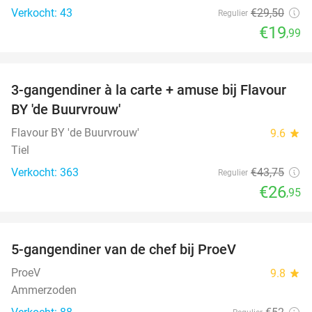
Verkocht: 43
€29
,50
Regulier
€19
,99
favorite_border
3-gangendiner à la carte + amuse bij Flavour
38%
BY 'de Buurvrouw'
Flavour BY 'de Buurvrouw'
9.6
star
Tiel
Verkocht: 363
€43
,75
Regulier
€26
,95
favorite_border
5-gangendiner van de chef bij ProeV
31%
ProeV
9.8
star
Ammerzoden