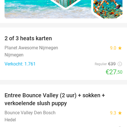
favorite_border
2 of 3 heats karten
29%
Planet Awesome Nijmegen
9.0
star
Nijmegen
Verkocht: 1.761
€39
Regulier
€27
,50
favorite_border
Entree Bounce Valley (2 uur) + sokken +
46%
verkoelende slush puppy
Bounce Valley Den Bosch
9.3
star
Hedel