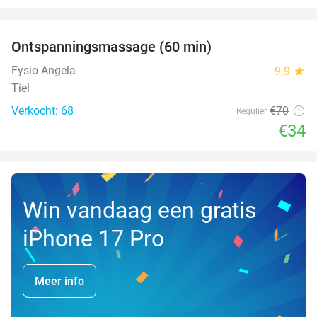
favorite_border
Ontspanningsmassage (60 min)
51%
Fysio Angela
9.9
star
Tiel
Verkocht: 68
€70
Regulier
€34
Win vandaag een gratis
iPhone 17 Pro
Meer info