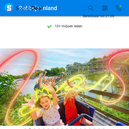
Ontdek 15.000+ deals

Bobbejaanland
7 dagen per week beschikbaar
Bereikbaar tot 21:00
10+ miljoen leden
9,4
op basis van
206.170 reviews
Ontdek 15.000+ deals
7 dagen per week beschikbaar
10+ miljoen leden