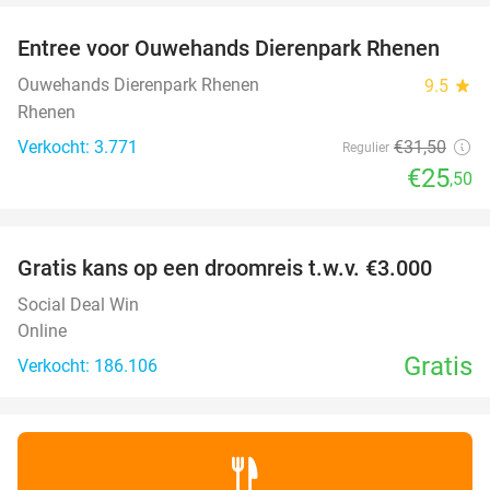
Entree voor Ouwehands Dierenpark Rhenen
19%
Ouwehands Dierenpark Rhenen
9.5
star
Rhenen
Verkocht: 3.771
€31
,50
Regulier
€25
,50
favorite_border
Gratis kans op een droomreis t.w.v. €3.000
Social Deal Win
Online
Gratis
Verkocht: 186.106