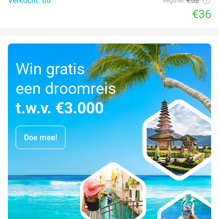
Verkocht: 88
€52
Regulier
€36
Win gratis
een droomreis
t.w.v. €3.000
Doe mee!