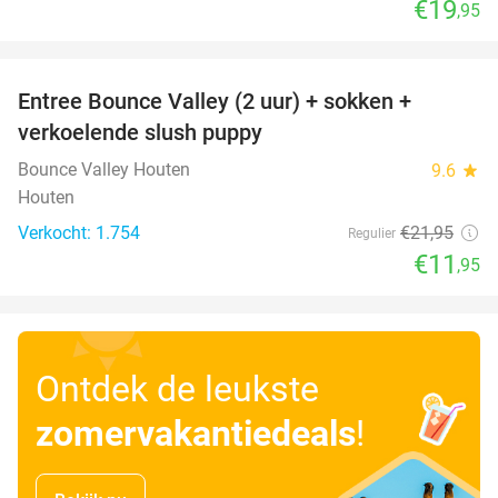
€19
,95
favorite_border
Entree Bounce Valley (2 uur) + sokken +
46%
verkoelende slush puppy
Bounce Valley Houten
9.6
star
Houten
Verkocht: 1.754
€21
,95
Regulier
€11
,95
Ontdek de leukste
zomervakantiedeals
!