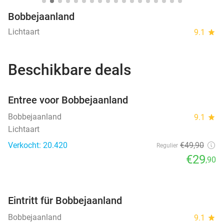
Bobbejaanland
Lichtaart
9.1
star
Beschikbare deals
favorite_border
Entree voor Bobbejaanland
Bobbejaanland
9.1
star
Lichtaart
Verkocht: 20.420
€49
,90
Regulier
€29
,90
favorite_border
Eintritt für Bobbejaanland
Bobbejaanland
9.1
star