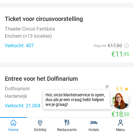
favorite_border
Ticket voor circusvoorstelling
32%
Theater Circus Fantâsia
Erichem (+13 locaties)
Verkocht: 407
€17
,50
Regulier
€11
,95
favorite_border
Entree voor het Dolfinarium
36%
Dolfinarium
8.5
star
Harderwijk
Verkocht: 21.004
€29
Regulier
€18
,50
favorite_border
Home
Dichtbij
Restaurants
Hotels
Menu