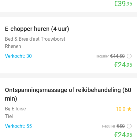
€39
,95
favorite_border
E-chopper huren (4 uur)
44%
Bed & Breakfast Trouwborst
Rhenen
Verkocht: 30
€44
,50
Regulier
€24
,95
favorite_border
Ontspanningsmassage of reikibehandeling (60
50%
min)
Bij Elloïse
10.0
star
Tiel
Verkocht: 55
€50
Regulier
€24
,95