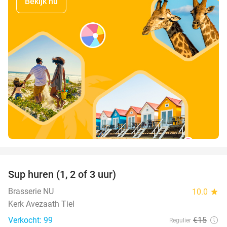
Bekijk nu
favorite_border
Sup huren (1, 2 of 3 uur)
34%
Brasserie NU
10.0
star
Kerk Avezaath Tiel
Verkocht: 99
€15
Regulier