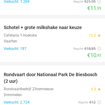
Verkocht: 1.269
€21
,95
Regulier
€11
,95
favorite_border
Schotel + grote milkshake naar keuze
42%
Cafetaria 't Hoekske
10.0
star
Haaften
Verkocht: 187
€18
,85
Regulier
€10
,95
favorite_border
Rondvaart door Nationaal Park De Biesbosch
21%
(2 uur)
Rondvaartbedrijf Zilvermeeuw
9.8
star
Drimmelen
Verkocht: 2.724
€12
Regulier