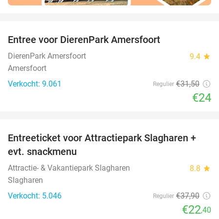
favorite_border
Entree voor DierenPark Amersfoort
24%
DierenPark Amersfoort
9.4
star
Amersfoort
Verkocht: 9.061
€31
,50
Regulier
€24
favorite_border
Entreeticket voor Attractiepark Slagharen +
41%
evt. snackmenu
Attractie- & Vakantiepark Slagharen
8.8
star
Slagharen
Verkocht: 5.046
€37
,90
Regulier
€22
,40