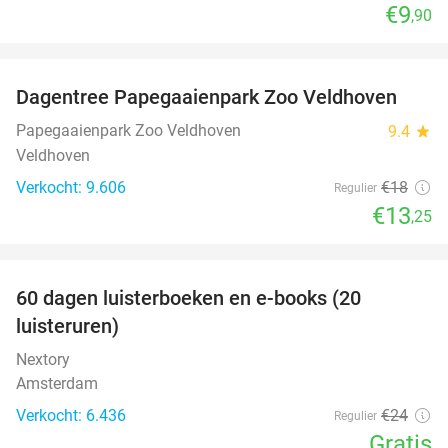
€9
,90
favorite_border
Dagentree Papegaaienpark Zoo Veldhoven
26%
Papegaaienpark Zoo Veldhoven
9.4
star
Veldhoven
Verkocht: 9.606
€18
Regulier
€13
,25
favorite_border
100%
60 dagen luisterboeken en e-books (20
luisteruren)
Nextory
Amsterdam
Verkocht: 6.436
€24
Regulier
Gratis