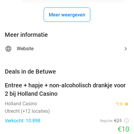
Meer weergeven
Meer informatie
Website
favorite_border
Deals in de Betuwe
Entree + hapje + non-alcoholisch drankje voor
52%
2 bij Holland Casino
Holland Casino
9.6
star
Utrecht (+12 locaties)
Verkocht: 10.898
€21
Regulier
€10