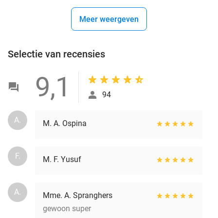
Meer weergeven
Selectie van recensies
9,1
94
A.
M. A. Ospina
F.
M. F. Yusuf
A.
Mme. A. Spranghers
gewoon super