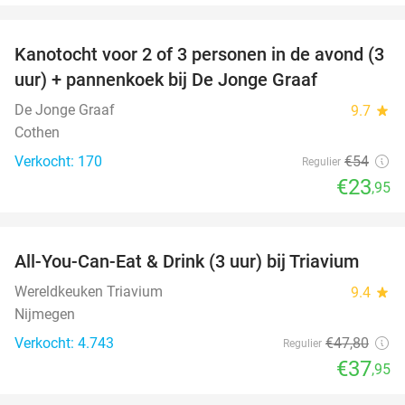
favorite_border
Kanotocht voor 2 of 3 personen in de avond (3
56%
uur) + pannenkoek bij De Jonge Graaf
De Jonge Graaf
9.7
star
Cothen
Verkocht: 170
€54
Regulier
€23
,95
favorite_border
All-You-Can-Eat & Drink (3 uur) bij Triavium
21%
Wereldkeuken Triavium
9.4
star
Nijmegen
Verkocht: 4.743
€47
,80
Regulier
€37
,95
favorite_border