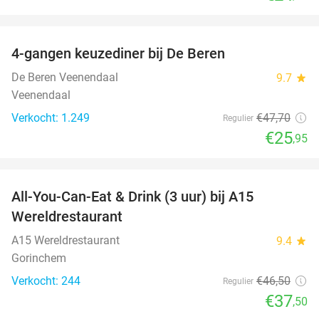
favorite_border
4-gangen keuzediner bij De Beren
46%
De Beren Veenendaal
9.7
star
Veenendaal
Verkocht: 1.249
€47
,70
Regulier
€25
,95
favorite_border
All-You-Can-Eat & Drink (3 uur) bij A15
19%
Wereldrestaurant
A15 Wereldrestaurant
9.4
star
Gorinchem
Verkocht: 244
€46
,50
Regulier
€37
,50