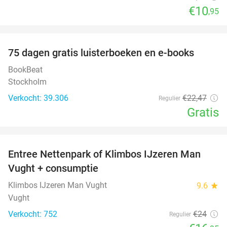
€10
,95
favorite_border
100%
75 dagen gratis luisterboeken en e-books
BookBeat
Stockholm
Verkocht: 39.306
€22
,47
Regulier
Gratis
favorite_border
Entree Nettenpark of Klimbos IJzeren Man
29%
Vught + consumptie
Klimbos IJzeren Man Vught
9.6
star
Vught
Verkocht: 752
€24
Regulier