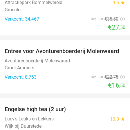
Attractiepark Bommelwereld
9.5
star
Groenlo
Verkocht: 34.467
€35
,50
Regulier
€27
,50
favorite_border
Entree voor Avonturenboerderij Molenwaard
27%
Avonturenboerderij Molenwaard
Groot-Ammers
Verkocht: 8.763
€22
,75
Regulier
€16
,50
favorite_border
Engelse high tea (2 uur)
32%
Lucy's Leuks en Lekkers
10.0
star
Wijk bij Duurstede