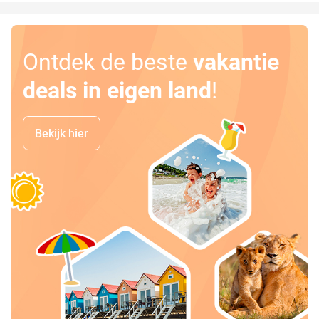
Ontdek de beste
vakantie
deals in eigen land
!
Bekijk hier