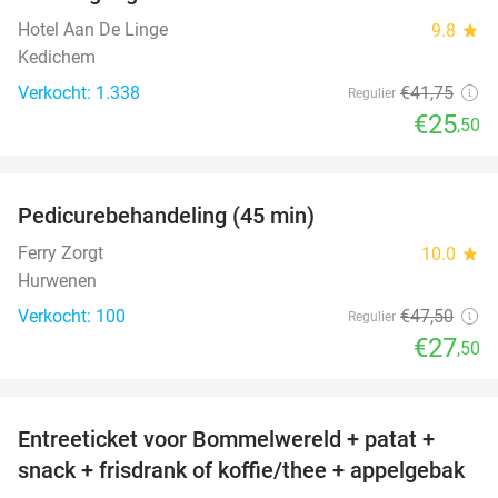
Hotel Aan De Linge
9.8
star
Kedichem
Verkocht: 1.338
€41
,75
Regulier
€25
,50
favorite_border
Pedicurebehandeling (45 min)
42%
SOLD
OUT
Ferry Zorgt
10.0
star
Hurwenen
Verkocht: 100
€47
,50
Regulier
€27
,50
favorite_border
Entreeticket voor Bommelwereld + patat +
23%
snack + frisdrank of koffie/thee + appelgebak