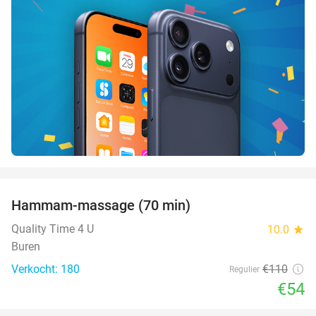
favorite_border
Hammam-massage (70 min)
51%
SOLD
OUT
Quality Time 4 U
10.0
star
Buren
Verkocht: 180
€110
Regulier
€54
favorite_border