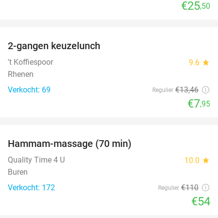
€25
,50
favorite_border
2-gangen keuzelunch
41%
NEW
TODAY
't Koffiespoor
9.6
star
Rhenen
Verkocht: 69
€13
,46
Regulier
€7
,95
favorite_border
Hammam-massage (70 min)
51%
Quality Time 4 U
10.0
star
Buren
Verkocht: 172
€110
Regulier
€54
favorite_border