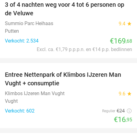
3 of 4 nachten weg voor 4 tot 6 personen op
de Veluwe
Summio Parc Heihaas
9.4
star
Putten
€169
Verkocht: 2.534
,68
Excl. ca. €1,79 p.p.p.n. en €14 p.p. bedlinnen
favorite_border
Entree Nettenpark of Klimbos IJzeren Man
29%
Vught + consumptie
Klimbos IJzeren Man Vught
9.6
star
Vught
Verkocht: 602
€24
Regulier
€16
,95
favorite_border