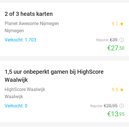
2 of 3 heats karten
29%
Planet Awesome Nijmegen
9.7
star
Nijmegen
Verkocht: 1.703
€39
Regulier
€27
,50
favorite_border
1,5 uur onbeperkt gamen bij HighScore
33%
NEW
Waalwijk
TODAY
HighScore Waalwijk
9.5
star
Waalwijk
Verkocht: 0
€20
,95
Regulier
€13
,95
favorite_border