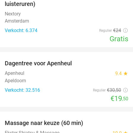
luisteruren)
Nextory
Amsterdam
Verkocht: 6.374
€24
Regulier
Gratis
favorite_border
Dagentree voor Apenheul
36%
Apenheul
9.4
star
Apeldoorn
Verkocht: 32.516
€30
,50
Regulier
€19
,50
favorite_border
Massage naar keuze (60 min)
48%
Ekster Shiatsu & Massage
star