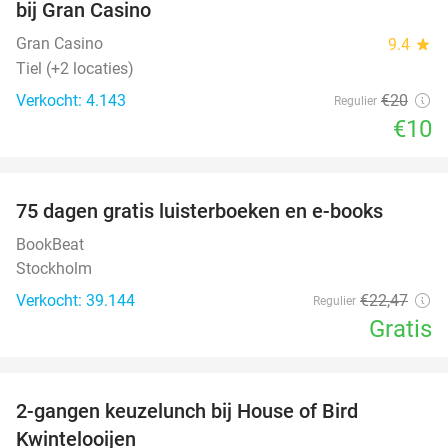
bij Gran Casino
Gran Casino
9.4
star
Tiel (+2 locaties)
Verkocht: 4.143
€20
Regulier
€10
favorite_border
100%
75 dagen gratis luisterboeken en e-books
BookBeat
Stockholm
Verkocht: 39.144
€22
,47
Regulier
Gratis
favorite_border
2-gangen keuzelunch bij House of Bird
48%
Kwintelooijen