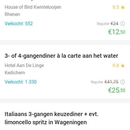
House of Bird Kwintelooijen
9.5
star
Rhenen
Verkocht: 552
€24
Regulier
€12
,50
favorite_border
3- of 4-gangendiner à la carte aan het water
39%
Hotel Aan De Linge
9.8
star
Kedichem
Verkocht: 1.330
€41
,75
Regulier
€25
,50
favorite_border
Italiaans 3-gangen keuzediner + evt.
28%
limoncello spritz in Wageningen