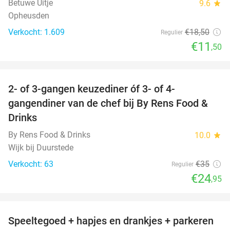
Betuwe Uitje
9.6
star
Opheusden
Verkocht: 1.609
€18
,50
Regulier
€11
,50
favorite_border
2- of 3-gangen keuzediner óf 3- of 4-
29%
gangendiner van de chef bij By Rens Food &
Drinks
By Rens Food & Drinks
10.0
star
Wijk bij Duurstede
Verkocht: 63
€35
Regulier
€24
,95
favorite_border
Speeltegoed + hapjes en drankjes + parkeren
50%