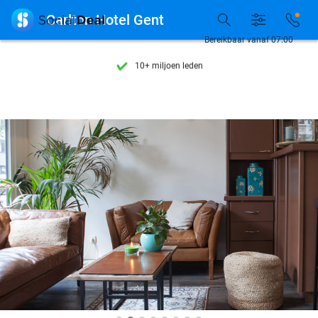
Ontdek 15.000+ deals

Carlton Hotel Gent
7 dagen per week beschikbaar
Bereikbaar vanaf 07:00
10+ miljoen leden
9,4
op basis van
205.790 reviews
Ontdek 15.000+ deals
7 dagen per week beschikbaar
10+ miljoen leden