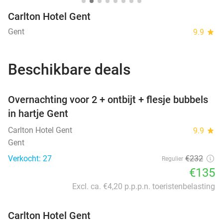
Carlton Hotel Gent
Gent
9.9
star
Beschikbare deals
favorite_border
Overnachting voor 2 + ontbijt + flesje bubbels
in hartje Gent
Carlton Hotel Gent
9.9
star
Gent
Verkocht: 27
€232
Regulier
€135
Excl. ca. €4,20 p.p.p.n. toeristenbelasting
Carlton Hotel Gent