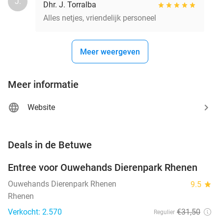
J.
Dhr. J. Torralba
Alles netjes, vriendelijk personeel
Meer weergeven
Meer informatie
Website
favorite_border
Deals in de Betuwe
Entree voor Ouwehands Dierenpark Rhenen
19%
Ouwehands Dierenpark Rhenen
9.5
star
Rhenen
Verkocht: 2.570
€31
,50
Regulier