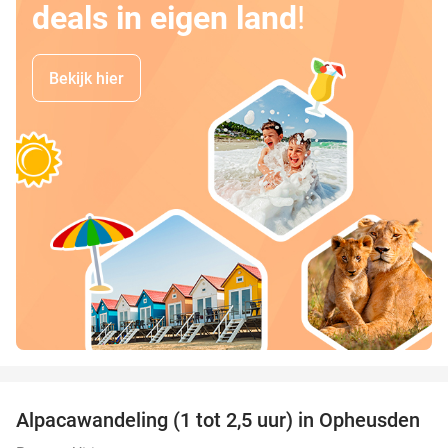
deals in eigen land
!
Bekijk hier
favorite_border
Alpacawandeling (1 tot 2,5 uur) in Opheusden
38%