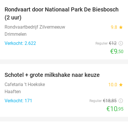
Rondvaart door Nationaal Park De Biesbosch
21%
(2 uur)
Rondvaartbedrijf Zilvermeeuw
9.8
star
Drimmelen
Verkocht: 2.622
€12
Regulier
€9
,50
favorite_border
Schotel + grote milkshake naar keuze
42%
Cafetaria 't Hoekske
10.0
star
Haaften
Verkocht: 171
€18
,85
Regulier
€10
,95
favorite_border