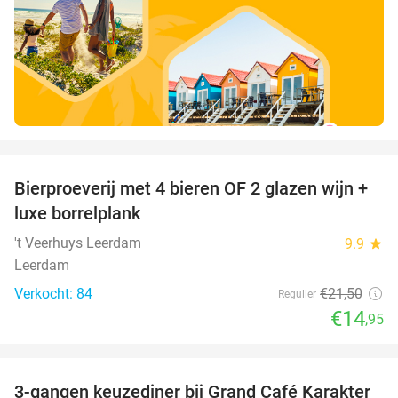
favorite_border
Bierproeverij met 4 bieren OF 2 glazen wijn +
30%
luxe borrelplank
't Veerhuys Leerdam
9.9
star
Leerdam
Verkocht: 84
€21
,50
Regulier
€14
,95
favorite_border
3-gangen keuzediner bij Grand Café Karakter