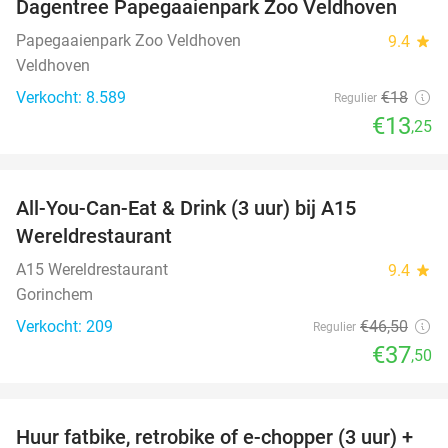
Dagentree Papegaaienpark Zoo Veldhoven
26%
Papegaaienpark Zoo Veldhoven
9.4
star
Veldhoven
Verkocht: 8.589
€18
Regulier
€13
,25
favorite_border
All-You-Can-Eat & Drink (3 uur) bij A15
19%
Wereldrestaurant
A15 Wereldrestaurant
9.4
star
Gorinchem
Verkocht: 209
€46
,50
Regulier
€37
,50
favorite_border
Huur fatbike, retrobike of e-chopper (3 uur) +
35%