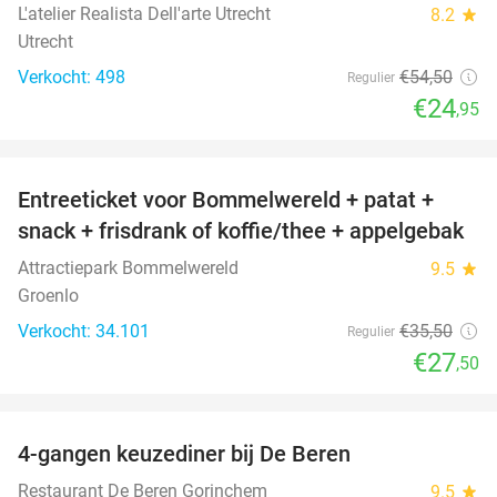
L'atelier Realista Dell'arte Utrecht
8.2
star
Utrecht
Verkocht: 498
€54
,50
Regulier
€24
,95
favorite_border
Entreeticket voor Bommelwereld + patat +
23%
snack + frisdrank of koffie/thee + appelgebak
Attractiepark Bommelwereld
9.5
star
Groenlo
Verkocht: 34.101
€35
,50
Regulier
€27
,50
favorite_border
4-gangen keuzediner bij De Beren
46%
Restaurant De Beren Gorinchem
9.5
star