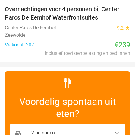
Overnachtingen voor 4 personen bij Center
Parcs De Eemhof Waterfrontsuites
Center Parcs De Eemhof
9.2
star
Zeewolde
€239
Verkocht: 207
Inclusief toeristenbelasting en bedlinnen
Voordelig spontaan uit
eten?