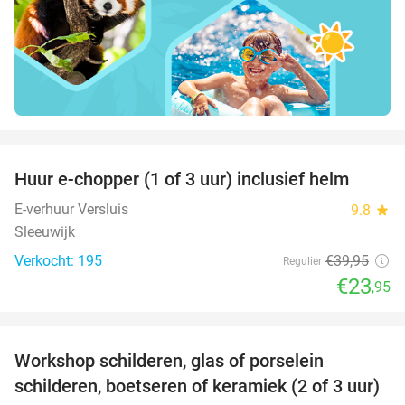
favorite_border
Huur e-chopper (1 of 3 uur) inclusief helm
40%
E-verhuur Versluis
9.8
star
Sleeuwijk
Verkocht: 195
€39
,95
Regulier
€23
,95
favorite_border
Workshop schilderen, glas of porselein
54%
schilderen, boetseren of keramiek (2 of 3 uur)