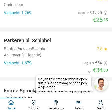
Gorinchem
Verkocht: 1.269
€47
,70
Regulier
€25
,95
favorite_border
Parkeren bij Schiphol
36%
ShuttleParkerenSchiphol
7.8
star
Aalsmeer (+1 locatie)
Verkocht: 1.679
€54
Regulier
€34
,50
favorite_border
Entree Sprookjesweken Kinderpretpark
39%
Julianatoren
Kinderpretpark Julianatoren
9.4
star
Home
Dichtbij
Restaurants
Hotels
Menu