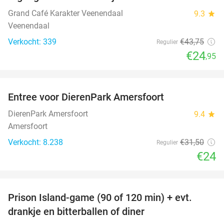
43%
Grand Café Karakter Veenendaal
9.3
star
Veenendaal
Verkocht: 339
€43
,75
Regulier
€24
,95
favorite_border
Entree voor DierenPark Amersfoort
24%
DierenPark Amersfoort
9.4
star
Amersfoort
Verkocht: 8.238
€31
,50
Regulier
€24
favorite_border
Prison Island-game (90 of 120 min) + evt.
33%
drankje en bitterballen of diner