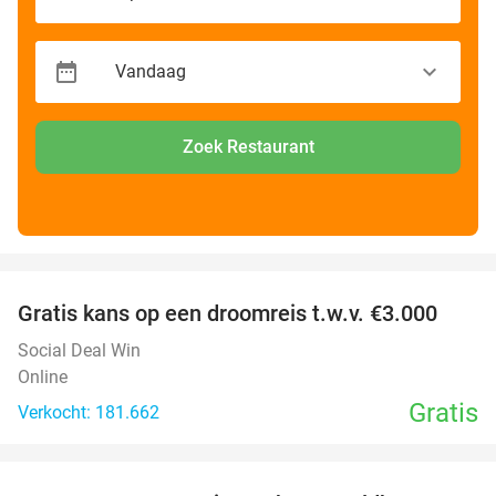
Zoek Restaurant
favorite_border
Gratis kans op een droomreis t.w.v. €3.000
Social Deal Win
Online
Gratis
Verkocht: 181.662
favorite_border