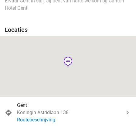
Ervaar Gent in stijl. Jij bent van harte welkom bij Carlton
Hotel Gent!
Locaties
hotel
Gent
Koningin Astridlaan 138
Routebeschrijving