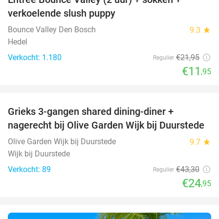
46%
verkoelende slush puppy
Bounce Valley Den Bosch
9.3
star
Hedel
Verkocht: 1.180
€21
,95
Regulier
€11
,95
favorite_border
Grieks 3-gangen shared dining-diner +
42%
nagerecht bij Olive Garden Wijk bij Duurstede
Olive Garden Wijk bij Duurstede
9.7
star
Wijk bij Duurstede
Verkocht: 89
€43
,30
Regulier
€24
,95