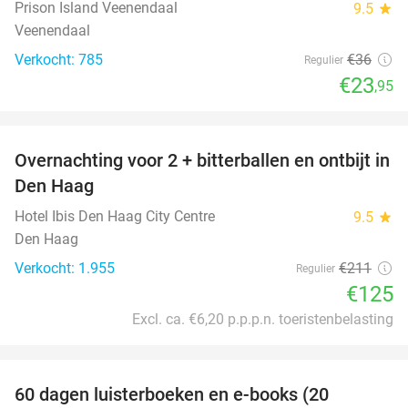
Prison Island Veenendaal
9.5
star
Veenendaal
Verkocht: 785
€36
Regulier
€23
,95
favorite_border
Overnachting voor 2 + bitterballen en ontbijt in
41%
Den Haag
Hotel Ibis Den Haag City Centre
9.5
star
Den Haag
Verkocht: 1.955
€211
Regulier
€125
Excl. ca. €6,20 p.p.p.n. toeristenbelasting
favorite_border
100%
60 dagen luisterboeken en e-books (20