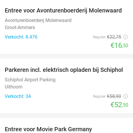
Entree voor Avonturenboerderij Molenwaard
27%
Avonturenboerderij Molenwaard
Groot-Ammers
Verkocht: 8.476
€22
,75
Regulier
€16
,50
favorite_border
Parkeren incl. elektrisch opladen bij Schiphol
11%
Schiphol Airport Parking
Uithoorn
Verkocht: 34
€58
,90
Regulier
€52
,50
favorite_border
Entree voor Movie Park Germany
38%