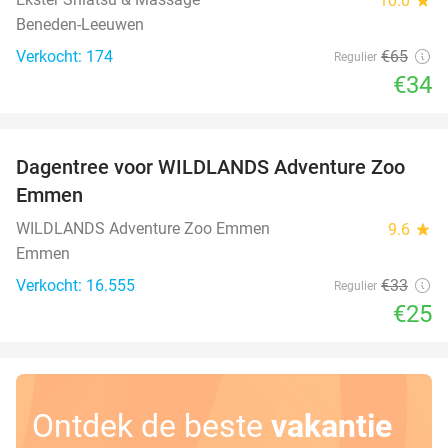
10.0
Beneden-Leeuwen
Verkocht: 174
€65
Regulier
€34
favorite_border
Dagentree voor WILDLANDS Adventure Zoo
24%
Emmen
WILDLANDS Adventure Zoo Emmen
9.6
star
Emmen
Verkocht: 16.555
€33
Regulier
€25
Ontdek de beste
vakantie