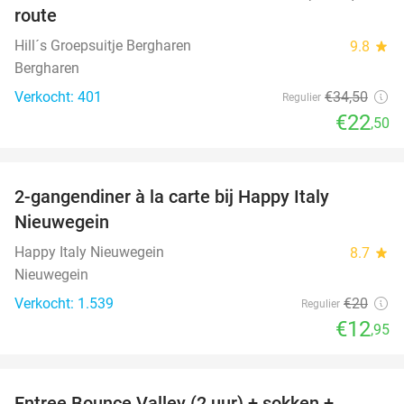
route
Hill´s Groepsuitje Bergharen
9.8
star
Bergharen
Verkocht: 401
€34
,50
Regulier
€22
,50
favorite_border
2-gangendiner à la carte bij Happy Italy
35%
Nieuwegein
Happy Italy Nieuwegein
8.7
star
Nieuwegein
Verkocht: 1.539
€20
Regulier
€12
,95
favorite_border
Entree Bounce Valley (2 uur) + sokken +