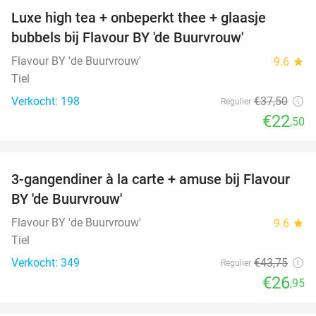
Luxe high tea + onbeperkt thee + glaasje
40%
bubbels bij Flavour BY 'de Buurvrouw'
Flavour BY 'de Buurvrouw'
9.6
star
Tiel
Verkocht: 198
€37
,50
Regulier
€22
,50
favorite_border
3-gangendiner à la carte + amuse bij Flavour
38%
BY 'de Buurvrouw'
Flavour BY 'de Buurvrouw'
9.6
star
Tiel
Verkocht: 349
€43
,75
Regulier
€26
,95
favorite_border