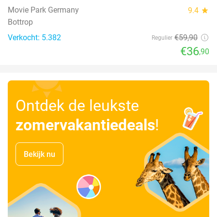
Movie Park Germany
9.4
star
Bottrop
Verkocht: 5.382
€59
,90
Regulier
€36
,90
Ontdek de leukste
zomervakantiedeals
!
Bekijk nu