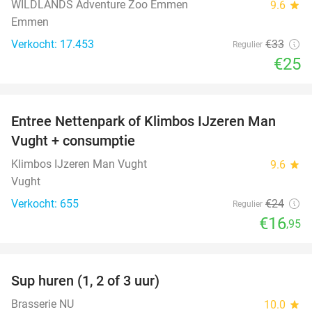
WILDLANDS Adventure Zoo Emmen
9.6
star
Emmen
Verkocht: 17.453
€33
Regulier
€25
favorite_border
Entree Nettenpark of Klimbos IJzeren Man
29%
Vught + consumptie
Klimbos IJzeren Man Vught
9.6
star
Vught
Verkocht: 655
€24
Regulier
€16
,95
favorite_border
Sup huren (1, 2 of 3 uur)
34%
Brasserie NU
10.0
star