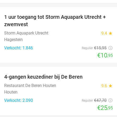
favorite_border
1 uur toegang tot Storm Aquapark Utrecht +
31%
zwemvest
Storm Aquapark Utrecht
9.4
star
Hagestein
Verkocht: 1.846
€15
,95
Regulier
€10
,95
favorite_border
4-gangen keuzediner bij De Beren
46%
Restaurant De Beren Houten
9.6
star
Houten
Verkocht: 2.090
€47
,70
Regulier
€25
,95
favorite_border