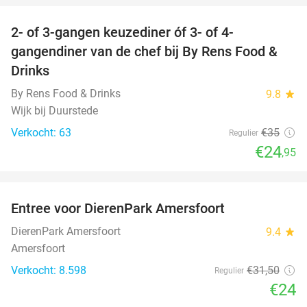
2- of 3-gangen keuzediner óf 3- of 4-
29%
gangendiner van de chef bij By Rens Food &
Drinks
By Rens Food & Drinks
9.8
star
Wijk bij Duurstede
Verkocht: 63
€35
Regulier
€24
,95
favorite_border
Entree voor DierenPark Amersfoort
24%
DierenPark Amersfoort
9.4
star
Amersfoort
Verkocht: 8.598
€31
,50
Regulier
€24