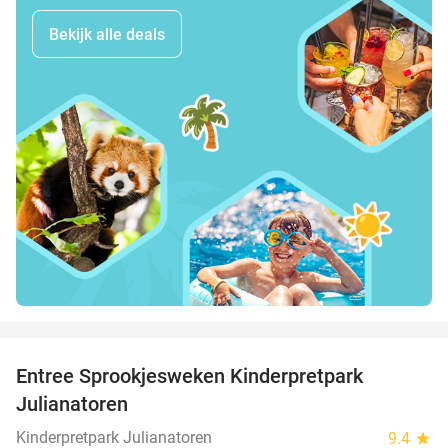
Bekijk alle deals
favorite_border
Entree Sprookjesweken Kinderpretpark
39%
Julianatoren
Kinderpretpark Julianatoren
9.4
star