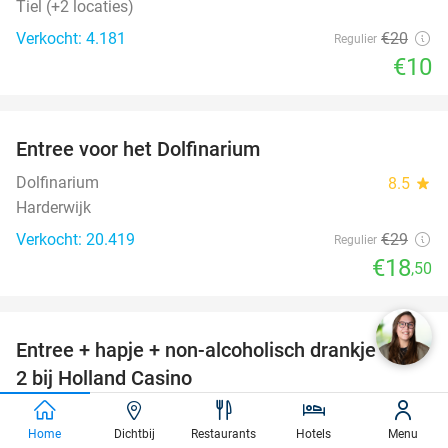
Tiel (+2 locaties)
Verkocht: 4.181
€20
Regulier
€10
favorite_border
Entree voor het Dolfinarium
36%
Dolfinarium
8.5
star
Harderwijk
Verkocht: 20.419
€29
Regulier
€18
,50
favorite_border
Entree + hapje + non-alcoholisch drankje voor
52%
2 bij Holland Casino
Holland Casino
9.6
star
Utrecht (+12 locaties)
Home
Dichtbij
Restaurants
Hotels
Menu