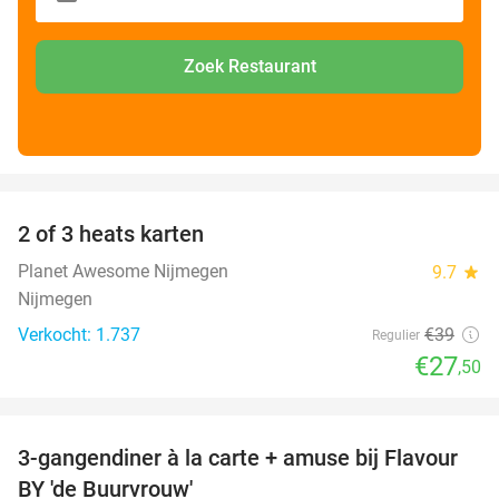
Zoek Restaurant
favorite_border
2 of 3 heats karten
29%
Planet Awesome Nijmegen
9.7
star
Nijmegen
Verkocht: 1.737
€39
Regulier
€27
,50
favorite_border
3-gangendiner à la carte + amuse bij Flavour
38%
BY 'de Buurvrouw'