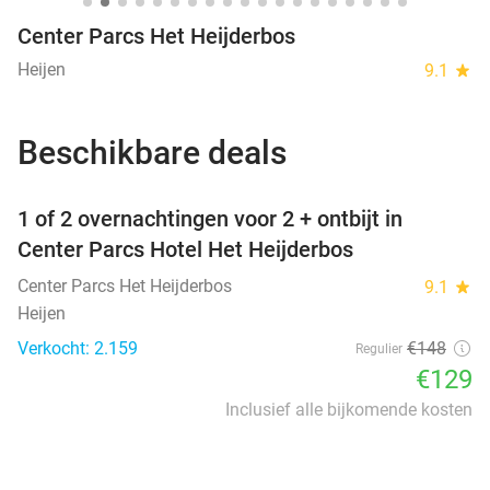
Center Parcs Het Heijderbos
Heijen
9.1
star
Beschikbare deals
favorite_border
1 of 2 overnachtingen voor 2 + ontbijt in
Center Parcs Hotel Het Heijderbos
Center Parcs Het Heijderbos
9.1
star
Heijen
Verkocht: 2.159
€148
Regulier
€129
Inclusief alle bijkomende kosten
favorite_border