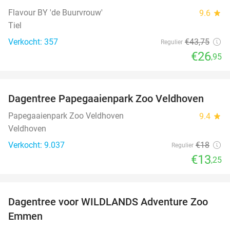
Flavour BY 'de Buurvrouw'
9.6
star
Tiel
Verkocht: 357
€43
,75
Regulier
€26
,95
favorite_border
Dagentree Papegaaienpark Zoo Veldhoven
26%
Papegaaienpark Zoo Veldhoven
9.4
star
Veldhoven
Verkocht: 9.037
€18
Regulier
€13
,25
favorite_border
Dagentree voor WILDLANDS Adventure Zoo
24%
Emmen