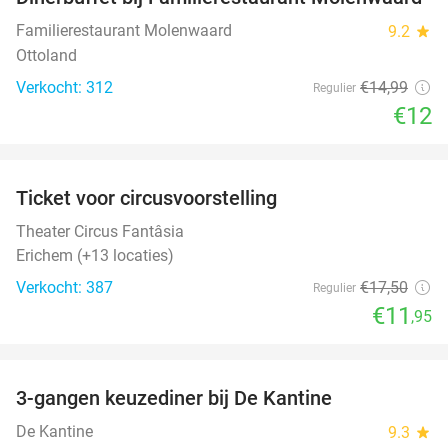
20%
Familierestaurant Molenwaard
9.2
star
Ottoland
Verkocht: 312
€14
,99
Regulier
€12
favorite_border
Ticket voor circusvoorstelling
32%
Theater Circus Fantâsia
Erichem (+13 locaties)
Verkocht: 387
€17
,50
Regulier
€11
,95
favorite_border
3-gangen keuzediner bij De Kantine
39%
De Kantine
9.3
star