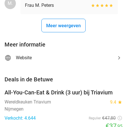
M.
Frau M. Peters
Meer weergeven
Meer informatie
Website
favorite_border
Deals in de Betuwe
All-You-Can-Eat & Drink (3 uur) bij Triavium
21%
Wereldkeuken Triavium
9.4
star
Nijmegen
Verkocht: 4.644
€47
,80
Regulier
€37
,95