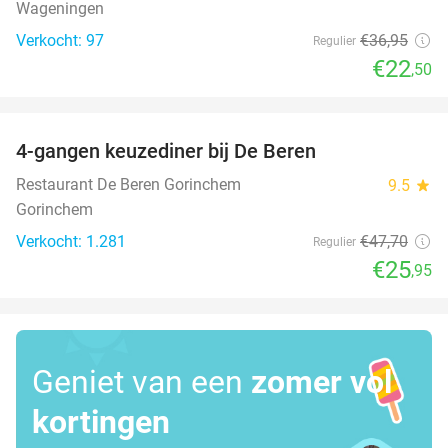
Wageningen
Verkocht: 97
€36
,95
Regulier
€22
,50
favorite_border
4-gangen keuzediner bij De Beren
46%
Restaurant De Beren Gorinchem
9.5
star
Gorinchem
Verkocht: 1.281
€47
,70
Regulier
€25
,95
Geniet van een
zomer vol
kortingen