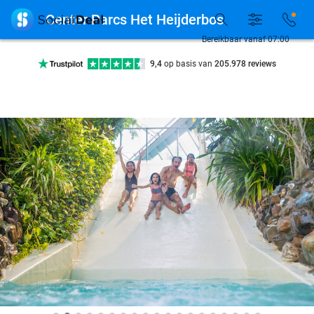

Center Parcs Het Heijderbos
10+ miljoen leden
Bereikbaar vanaf 07:00
9,4
op basis van
205.978 reviews
Ontdek 15.000+ deals
7 dagen per week beschikbaar
10+ miljoen leden