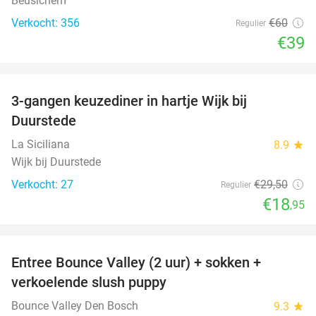
Beusichem
Verkocht: 356
€60
Regulier
€39
favorite_border
3-gangen keuzediner in hartje Wijk bij
36%
Duurstede
La Siciliana
8.9
star
Wijk bij Duurstede
Verkocht: 27
€29
,50
Regulier
€18
,95
favorite_border
Entree Bounce Valley (2 uur) + sokken +
46%
verkoelende slush puppy
Bounce Valley Den Bosch
9.3
star