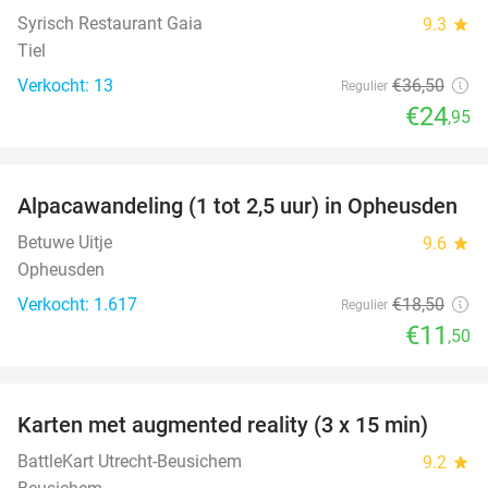
Syrisch Restaurant Gaia
9.3
star
Tiel
Verkocht: 13
€36
,50
Regulier
€24
,95
favorite_border
Alpacawandeling (1 tot 2,5 uur) in Opheusden
38%
Betuwe Uitje
9.6
star
Opheusden
Verkocht: 1.617
€18
,50
Regulier
€11
,50
favorite_border
Karten met augmented reality (3 x 15 min)
35%
BattleKart Utrecht-Beusichem
9.2
star