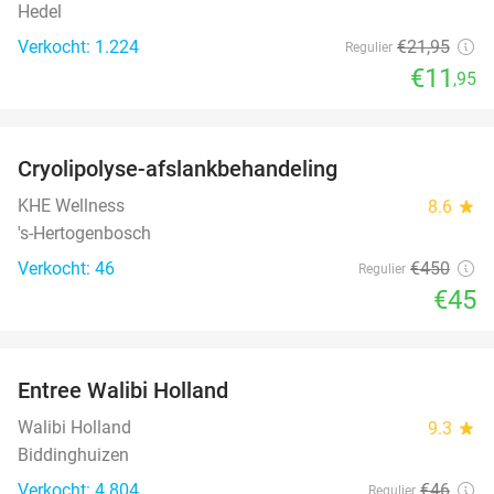
Hedel
Verkocht: 1.224
€21
,95
Regulier
€11
,95
favorite_border
Cryolipolyse-afslankbehandeling
90%
KHE Wellness
8.6
star
's-Hertogenbosch
Verkocht: 46
€450
Regulier
€45
favorite_border
Entree Walibi Holland
25%
Walibi Holland
9.3
star
Biddinghuizen
Verkocht: 4.804
€46
Regulier