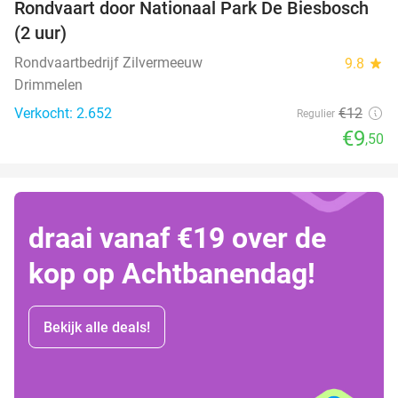
Rondvaart door Nationaal Park De Biesbosch
21%
(2 uur)
Rondvaartbedrijf Zilvermeeuw
9.8
star
Drimmelen
Verkocht: 2.652
€12
Regulier
€9
,50
draai vanaf €19 over de
kop op Achtbanendag!
Bekijk alle deals!