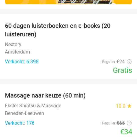
favorite_border
100%
60 dagen luisterboeken en e-books (20
luisteruren)
Nextory
Amsterdam
Verkocht: 6.398
€24
Regulier
Gratis
favorite_border
Massage naar keuze (60 min)
48%
Ekster Shiatsu & Massage
10.0
star
Beneden-Leeuwen
Verkocht: 176
€65
Regulier
€34