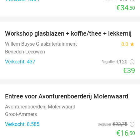
€34
,50
favorite_border
Workshop glasblazen + koffie/thee + lekkernij
68%
Willem Buyse GlasEntertainment
8.0
star
Beneden-Leeuwen
Verkocht: 437
€120
Regulier
€39
favorite_border
Entree voor Avonturenboerderij Molenwaard
27%
Avonturenboerderij Molenwaard
Groot-Ammers
Verkocht: 8.585
€22
,75
Regulier
€16
,50