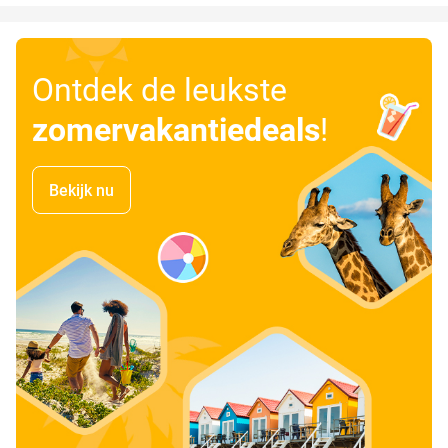
Ontdek de leukste
zomervakantiedeals
!
Bekijk nu