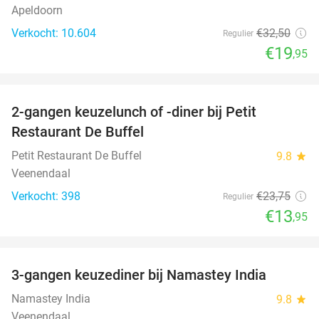
Apeldoorn
Verkocht: 10.604
€32
,50
Regulier
€19
,95
favorite_border
2-gangen keuzelunch of -diner bij Petit
41%
Restaurant De Buffel
Petit Restaurant De Buffel
9.8
star
Veenendaal
Verkocht: 398
€23
,75
Regulier
€13
,95
favorite_border
3-gangen keuzediner bij Namastey India
27%
Namastey India
9.8
star
Veenendaal