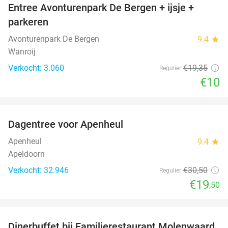
Entree Avonturenpark De Bergen + ijsje +
48%
parkeren
Avonturenpark De Bergen
9.4
star
Wanroij
Verkocht: 3.060
€19
,35
Regulier
€10
favorite_border
Dagentree voor Apenheul
36%
Apenheul
9.4
star
Apeldoorn
Verkocht: 32.946
€30
,50
Regulier
€19
,50
favorite_border
Dinerbuffet bij Familierestaurant Molenwaard