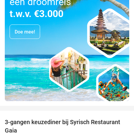
een droomreis
t.w.v. €3.000
Doe mee!
favorite_border
3-gangen keuzediner bij Syrisch Restaurant
32%
Gaia