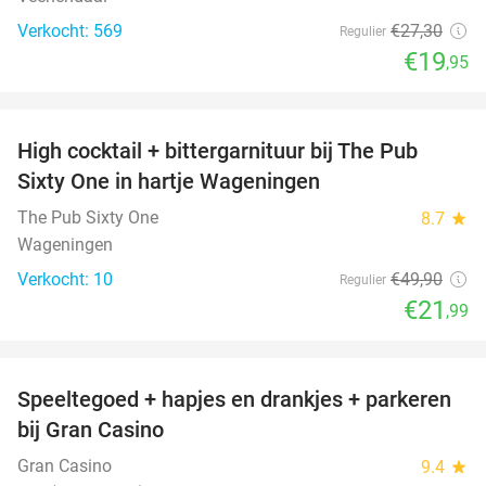
Verkocht: 569
€27
,30
Regulier
€19
,95
favorite_border
High cocktail + bittergarnituur bij The Pub
56%
Sixty One in hartje Wageningen
The Pub Sixty One
8.7
star
Wageningen
Verkocht: 10
€49
,90
Regulier
€21
,99
favorite_border
Speeltegoed + hapjes en drankjes + parkeren
50%
bij Gran Casino
Gran Casino
9.4
star