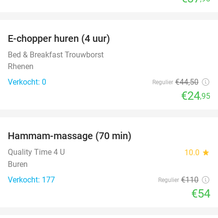
favorite_border
E-chopper huren (4 uur)
44%
NEW
TODAY
Bed & Breakfast Trouwborst
Rhenen
Verkocht: 0
€44
,50
Regulier
€24
,95
favorite_border
Hammam-massage (70 min)
51%
Quality Time 4 U
10.0
star
Buren
Verkocht: 177
€110
Regulier
€54
favorite_border