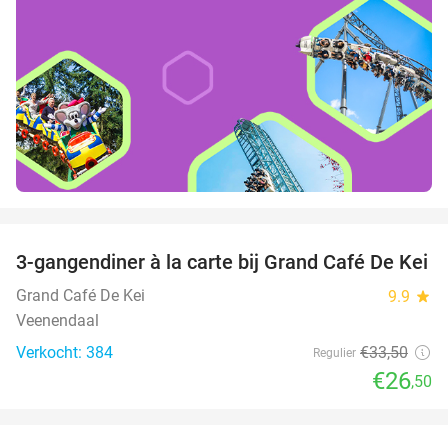
favorite_border
3-gangendiner à la carte bij Grand Café De Kei
21%
Grand Café De Kei
9.9
star
Veenendaal
Verkocht: 384
€33
,50
Regulier
€26
,50
favorite_border