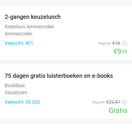
favorite_border
2-gangen keuzelunch
38%
Koetshuis Ammerzoden
Ammerzoden
Verkocht: 401
€16
Regulier
€9
,95
favorite_border
100%
75 dagen gratis luisterboeken en e-books
BookBeat
Stockholm
Verkocht: 39.265
€22
,47
Regulier
Gratis
favorite_border