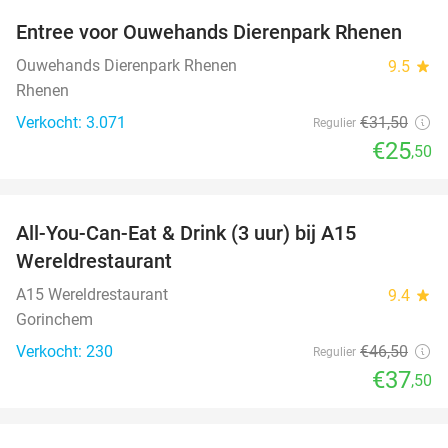
Entree voor Ouwehands Dierenpark Rhenen
19%
Ouwehands Dierenpark Rhenen
9.5
star
Rhenen
Verkocht: 3.071
€31
,50
Regulier
€25
,50
favorite_border
All-You-Can-Eat & Drink (3 uur) bij A15
19%
Wereldrestaurant
A15 Wereldrestaurant
9.4
star
Gorinchem
Verkocht: 230
€46
,50
Regulier
€37
,50
favorite_border