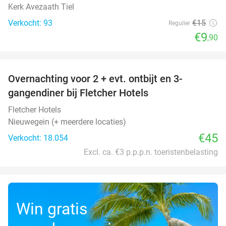
Kerk Avezaath Tiel
Verkocht: 93
€15
Regulier
€9
,90
favorite_border
Overnachting voor 2 + evt. ontbijt en 3-
gangendiner bij Fletcher Hotels
Fletcher Hotels
Nieuwegein (+ meerdere locaties)
€45
Verkocht: 18.054
Excl. ca. €3 p.p.p.n. toeristenbelasting
Win gratis