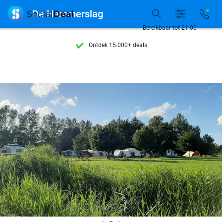

De Hammerslag
Bereikbaar tot 21:00
Ontdek 15.000+ deals
7 dagen per week beschikbaar
10+ miljoen leden
9,4
op basis van
206.133 reviews
Ontdek 15.000+ deals
7 dagen per week beschikbaar
10+ miljoen leden