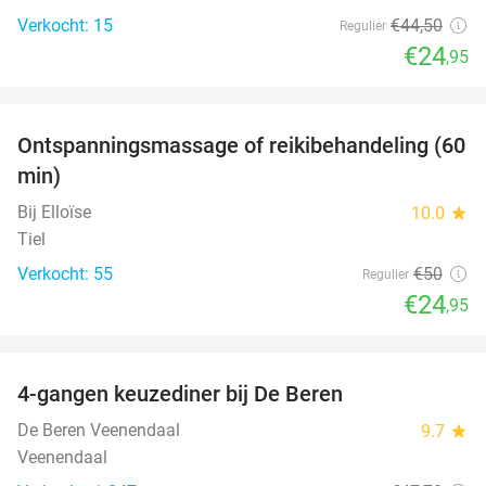
Verkocht: 15
€44
,50
Regulier
€24
,95
favorite_border
Ontspanningsmassage of reikibehandeling (60
50%
min)
Bij Elloïse
10.0
star
Tiel
Verkocht: 55
€50
Regulier
€24
,95
favorite_border
4-gangen keuzediner bij De Beren
46%
De Beren Veenendaal
9.7
star
Veenendaal