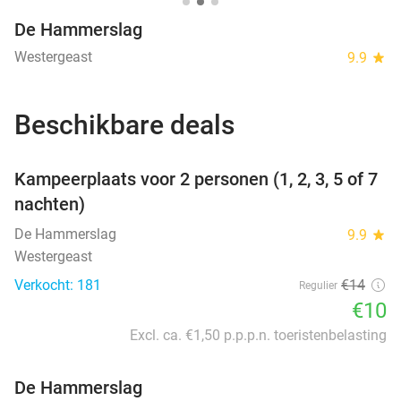
De Hammerslag
Westergeast
9.9
star
Beschikbare deals
favorite_border
Kampeerplaats voor 2 personen (1, 2, 3, 5 of 7
nachten)
De Hammerslag
9.9
star
Westergeast
Verkocht: 181
€14
Regulier
€10
Excl. ca. €1,50 p.p.p.n. toeristenbelasting
De Hammerslag