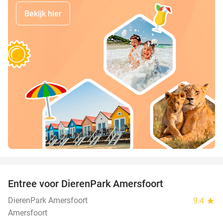
Bekijk hier
favorite_border
Entree voor DierenPark Amersfoort
24%
DierenPark Amersfoort
9.4
star
Amersfoort