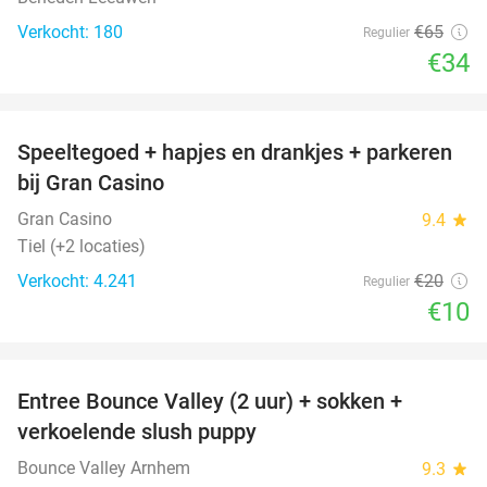
Verkocht: 180
€65
Regulier
€34
favorite_border
Speeltegoed + hapjes en drankjes + parkeren
50%
bij Gran Casino
Gran Casino
9.4
star
Tiel (+2 locaties)
Verkocht: 4.241
€20
Regulier
€10
favorite_border
Entree Bounce Valley (2 uur) + sokken +
41%
verkoelende slush puppy
Bounce Valley Arnhem
9.3
star