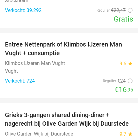
Stockholm
Verkocht: 39.292
€22
,47
Regulier
Gratis
favorite_border
Entree Nettenpark of Klimbos IJzeren Man
29%
Vught + consumptie
Klimbos IJzeren Man Vught
9.6
star
Vught
Verkocht: 724
€24
Regulier
€16
,95
favorite_border
Grieks 3-gangen shared dining-diner +
42%
nagerecht bij Olive Garden Wijk bij Duurstede
Olive Garden Wijk bij Duurstede
9.7
star