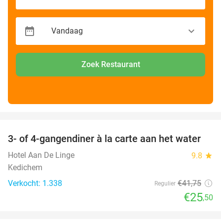
Zoek Restaurant
favorite_border
3- of 4-gangendiner à la carte aan het water
39%
Hotel Aan De Linge
9.8
star
Kedichem
Verkocht: 1.338
€41
,75
Regulier
€25
,50
favorite_border