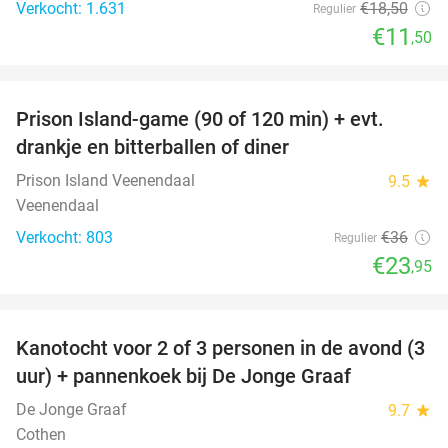
Verkocht: 1.631
€18
,50
Regulier
€11
,50
favorite_border
Prison Island-game (90 of 120 min) + evt.
33%
drankje en bitterballen of diner
Prison Island Veenendaal
9.5
star
Veenendaal
Verkocht: 803
€36
Regulier
€23
,95
favorite_border
Kanotocht voor 2 of 3 personen in de avond (3
56%
uur) + pannenkoek bij De Jonge Graaf
De Jonge Graaf
9.7
star
Cothen