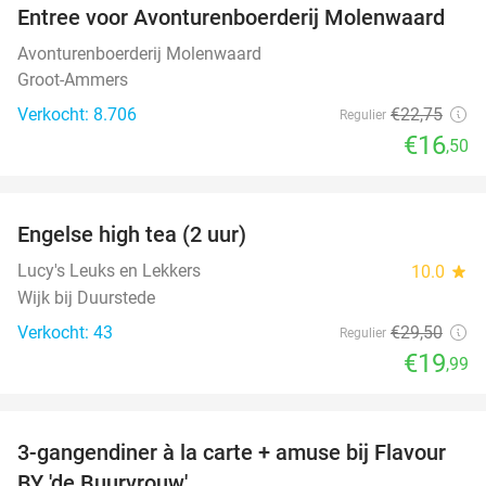
Entree voor Avonturenboerderij Molenwaard
27%
Avonturenboerderij Molenwaard
Groot-Ammers
Verkocht: 8.706
€22
,75
Regulier
€16
,50
favorite_border
Engelse high tea (2 uur)
32%
Lucy's Leuks en Lekkers
10.0
star
Wijk bij Duurstede
Verkocht: 43
€29
,50
Regulier
€19
,99
favorite_border
3-gangendiner à la carte + amuse bij Flavour
38%
BY 'de Buurvrouw'