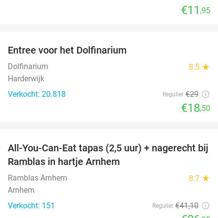
€11
,95
favorite_border
Entree voor het Dolfinarium
36%
Dolfinarium
8.5
star
Harderwijk
Verkocht: 20.818
€29
Regulier
€18
,50
favorite_border
All-You-Can-Eat tapas (2,5 uur) + nagerecht bij
34%
Ramblas in hartje Arnhem
Ramblas Arnhem
8.7
star
Arnhem
Verkocht: 151
€41
,10
Regulier