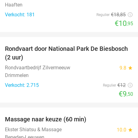
Haaften
Verkocht: 181
€18
,85
Regulier
€10
,95
favorite_border
Rondvaart door Nationaal Park De Biesbosch
21%
(2 uur)
Rondvaartbedrijf Zilvermeeuw
9.8
star
Drimmelen
Verkocht: 2.715
€12
Regulier
€9
,50
favorite_border
Massage naar keuze (60 min)
48%
Ekster Shiatsu & Massage
10.0
star
Beneden-Leeuwen