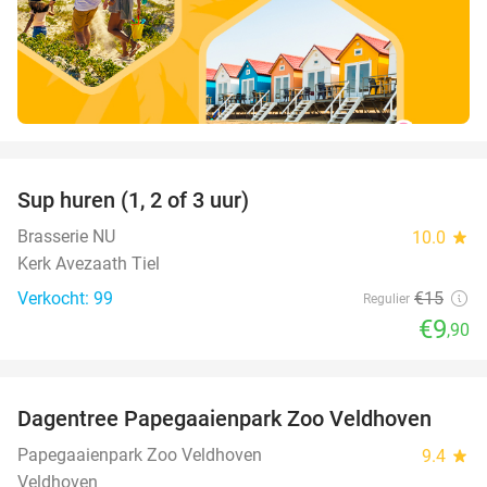
favorite_border
Sup huren (1, 2 of 3 uur)
34%
Brasserie NU
10.0
star
Kerk Avezaath Tiel
Verkocht: 99
€15
Regulier
€9
,90
favorite_border
Dagentree Papegaaienpark Zoo Veldhoven
26%
Papegaaienpark Zoo Veldhoven
9.4
star
Veldhoven