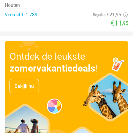
Houten
Verkocht: 1.739
€21
,95
Regulier
€11
,95
Ontdek de leukste
zomervakantiedeals
!
Bekijk nu