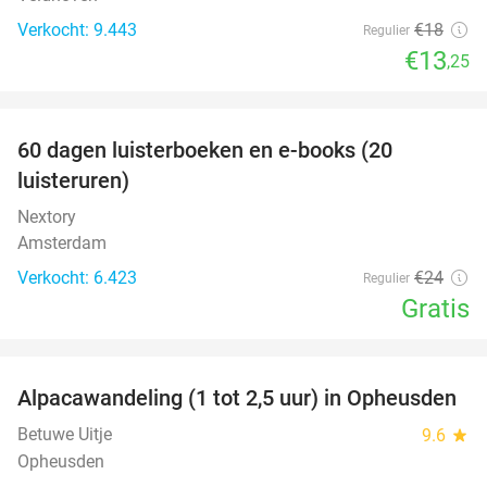
Verkocht: 9.443
€18
Regulier
€13
,25
favorite_border
100%
60 dagen luisterboeken en e-books (20
luisteruren)
Nextory
Amsterdam
Verkocht: 6.423
€24
Regulier
Gratis
favorite_border
Alpacawandeling (1 tot 2,5 uur) in Opheusden
38%
Betuwe Uitje
9.6
star
Opheusden