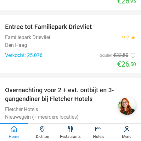
€26
,95
favorite_border
Entree tot Familiepark Drievliet
21%
Familiepark Drievliet
9.2
star
Den Haag
Verkocht: 25.076
€33
,50
Regulier
€26
,50
favorite_border
Overnachting voor 2 + evt. ontbijt en 3-
gangendiner bij Fletcher Hotels
Fletcher Hotels
Nieuwegein (+ meerdere locaties)
€45
Verkocht: 18.188
Excl. ca. €3 p.p.p.n. toeristenbelasting
Home
Dichtbij
Restaurants
Hotels
Menu