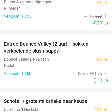
Planet Awesome Nijmegen
9.0
star
Nijmegen
Verkocht: 1.755
€39
Regulier
€27
,50
favorite_border
Entree Bounce Valley (2 uur) + sokken +
46%
verkoelende slush puppy
Bounce Valley Den Bosch
9.3
star
Hedel
Verkocht: 1.260
€21
,95
Regulier
€11
,95
favorite_border
Schotel + grote milkshake naar keuze
42%
Cafetaria 't Hoekske
10.0
star