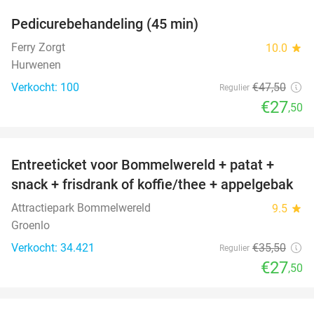
Pedicurebehandeling (45 min)
42%
SOLD
OUT
Ferry Zorgt
10.0
star
Hurwenen
Verkocht: 100
€47
,50
Regulier
€27
,50
favorite_border
Entreeticket voor Bommelwereld + patat +
23%
snack + frisdrank of koffie/thee + appelgebak
Attractiepark Bommelwereld
9.5
star
Groenlo
Verkocht: 34.421
€35
,50
Regulier
€27
,50
favorite_border