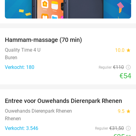
favorite_border
Hammam-massage (70 min)
51%
SOLD
OUT
Quality Time 4 U
10.0
star
Buren
Verkocht: 180
€110
Regulier
€54
favorite_border
Entree voor Ouwehands Dierenpark Rhenen
19%
Ouwehands Dierenpark Rhenen
9.5
star
Rhenen
Verkocht: 3.546
€31
,50
Regulier