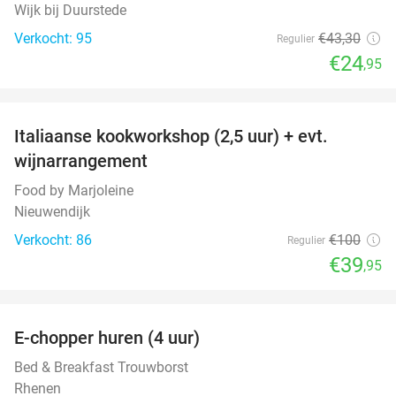
Wijk bij Duurstede
Verkocht: 95
€43
,30
Regulier
€24
,95
favorite_border
Italiaanse kookworkshop (2,5 uur) + evt.
60%
wijnarrangement
Food by Marjoleine
Nieuwendijk
Verkocht: 86
€100
Regulier
€39
,95
favorite_border
E-chopper huren (4 uur)
44%
Bed & Breakfast Trouwborst
Rhenen