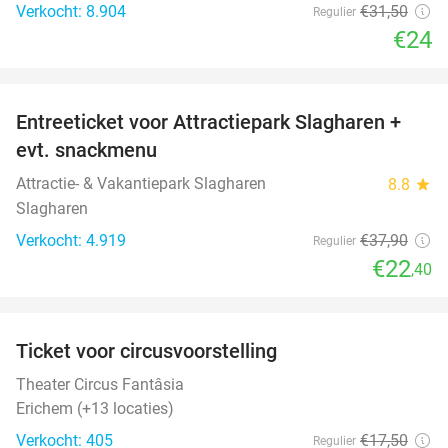
Verkocht: 8.904
€31
,50
Regulier
€24
favorite_border
Entreeticket voor Attractiepark Slagharen +
41%
evt. snackmenu
Attractie- & Vakantiepark Slagharen
8.8
star
Slagharen
Verkocht: 4.919
€37
,90
Regulier
€22
,40
favorite_border
Ticket voor circusvoorstelling
32%
Theater Circus Fantâsia
Erichem (+13 locaties)
Verkocht: 405
€17
,50
Regulier