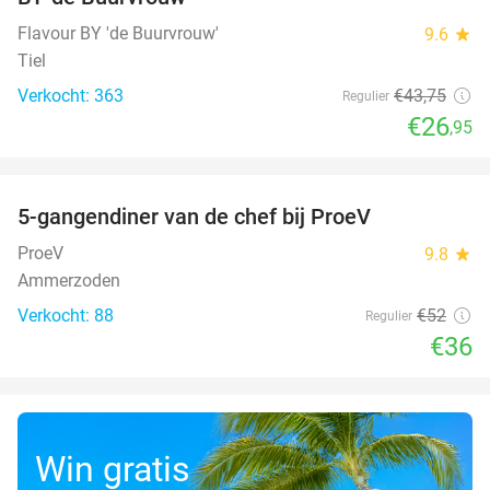
Flavour BY 'de Buurvrouw'
9.6
star
Tiel
Verkocht: 363
€43
,75
Regulier
€26
,95
favorite_border
5-gangendiner van de chef bij ProeV
31%
ProeV
9.8
star
Ammerzoden
Verkocht: 88
€52
Regulier
€36
Win gratis