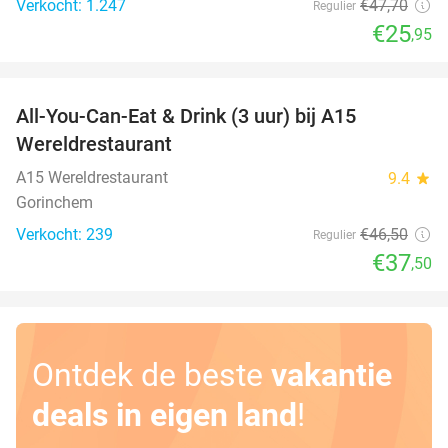
Verkocht: 1.247
€47
,70
Regulier
€25
,95
favorite_border
All-You-Can-Eat & Drink (3 uur) bij A15
19%
Wereldrestaurant
A15 Wereldrestaurant
9.4
star
Gorinchem
Verkocht: 239
€46
,50
Regulier
€37
,50
Ontdek de beste
vakantie
deals in eigen land
!