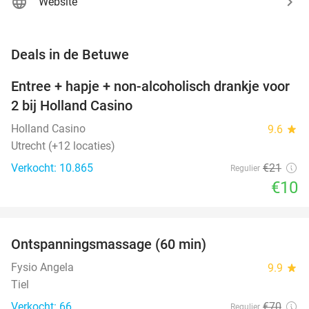
Website
favorite_border
Deals in de Betuwe
Entree + hapje + non-alcoholisch drankje voor
52%
2 bij Holland Casino
Holland Casino
9.6
star
Utrecht (+12 locaties)
Verkocht: 10.865
€21
Regulier
€10
favorite_border
Ontspanningsmassage (60 min)
51%
Fysio Angela
9.9
star
Tiel
Verkocht: 66
€70
Regulier