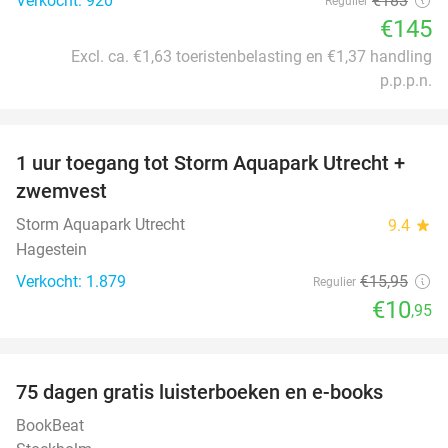
Verkocht: 920
€183
Regulier
€145
Excl. ca. €1,63 toeristenbelasting en €1,37 handling
p.p.p.n.
favorite_border
1 uur toegang tot Storm Aquapark Utrecht +
31%
zwemvest
Storm Aquapark Utrecht
9.4
star
Hagestein
Verkocht: 1.879
€15
,95
Regulier
€10
,95
favorite_border
100%
75 dagen gratis luisterboeken en e-books
BookBeat