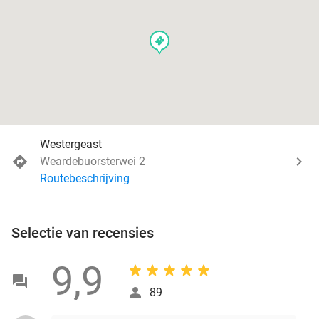
events
Westergeast
Weardebuorsterwei 2
Routebeschrijving
Selectie van recensies
9,9
89