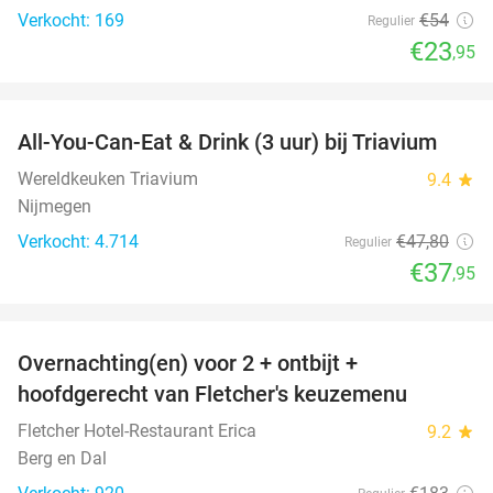
Verkocht: 169
€54
Regulier
€23
,95
favorite_border
All-You-Can-Eat & Drink (3 uur) bij Triavium
21%
Wereldkeuken Triavium
9.4
star
Nijmegen
Verkocht: 4.714
€47
,80
Regulier
€37
,95
favorite_border
Overnachting(en) voor 2 + ontbijt +
21%
hoofdgerecht van Fletcher's keuzemenu
Fletcher Hotel-Restaurant Erica
9.2
star
Berg en Dal