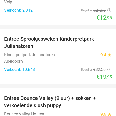
Velp
Verkocht: 2.312
€21
,95
Regulier
€12
,95
favorite_border
Entree Sprookjesweken Kinderpretpark
39%
Julianatoren
Kinderpretpark Julianatoren
9.4
star
Apeldoorn
Verkocht: 10.848
€32
,50
Regulier
€19
,95
favorite_border
Entree Bounce Valley (2 uur) + sokken +
46%
verkoelende slush puppy
Bounce Valley Houten
9.6
star