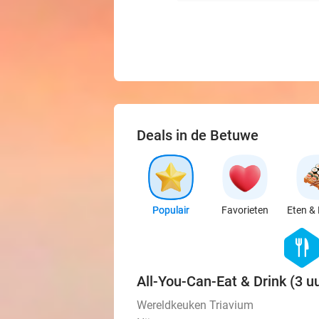
Deals in de Betuwe
Populair
Favorieten
Eten & 
hexago
food
All-You-Can-Eat & Drink (3 uu
Wereldkeuken Triavium