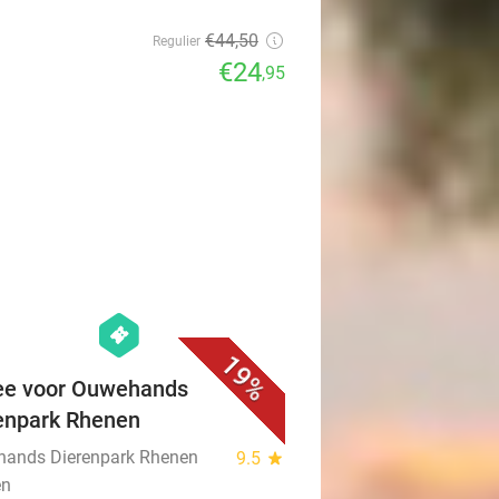
€44
,50
Regulier
€24
,95
favorite_border
hexagon
events
19%
ee voor Ouwehands
enpark Rhenen
ands Dierenpark Rhenen
9.5
star
en