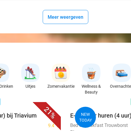
Meer weergeven
Drinken
Uitjes
Zomervakantie
Wellness &
Overnacht
Beauty
favorite_border
n
21%
r) bij Triavium
E-chopper huren (4 uur
NEW
TODAY
Bed & Breakfast Trouwborst
9.4
star