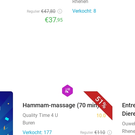
Rhenen
Verkocht: 8
€47
,80
Regulier
€37
,95
favorite_border
hexagon
wellness
51%
n
Hammam-massage (70 min)
Entr
Dier
Quality Time 4 U
10.0
star
Buren
Ouweh
Rhen
Verkocht: 177
€110
Regulier