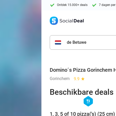
Ontdek 15.000+ deals
7 dagen per
de Betuwe
Domino´s Pizza Gorinchem 
Gorinchem
9.9
star
Beschikbare deals
hexagon
food
1, 3, 5 of 10 pizza('s) (25 cm)