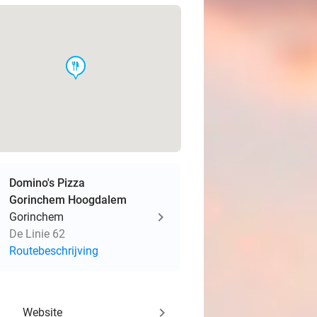
food
Domino's Pizza
Gorinchem Hoogdalem
Gorinchem
De Linie 62
Routebeschrijving
keyboard_arrow_right
Website