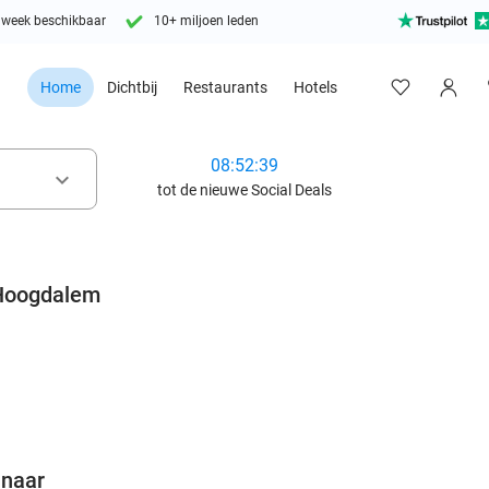
 week beschikbaar
10+ miljoen leden
Home
Dichtbij
Restaurants
Hotels
08:52:37
keyboard_arrow_down
tot de nieuwe Social Deals
Hoogdalem
favorite_border
 naar