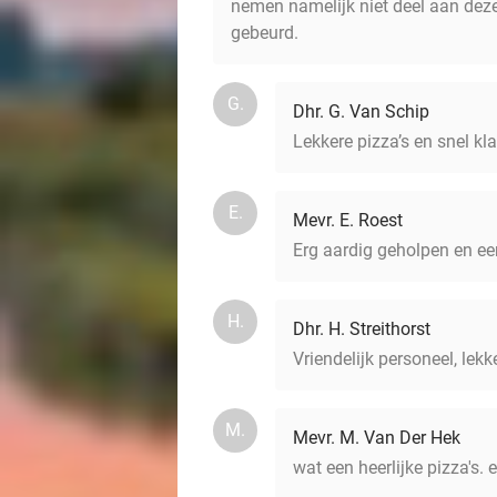
nemen namelijk niet deel aan deze
gebeurd.
G.
Dhr. G. Van Schip
Lekkere pizza’s en snel kl
E.
Mevr. E. Roest
Erg aardig geholpen en een
H.
Dhr. H. Streithorst
Vriendelijk personeel, lekk
M.
Mevr. M. Van Der Hek
wat een heerlijke pizza's. e