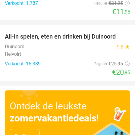
Verkocht: 1.787
€21
,95
Regulier
€11
,95
favorite_border
All-in spelen, eten en drinken bij Duinoord
19%
Duinoord
9.8
star
Helvoirt
Verkocht: 15.389
€25
,95
Regulier
€20
,95
Ontdek de leukste
zomervakantiedeals
!