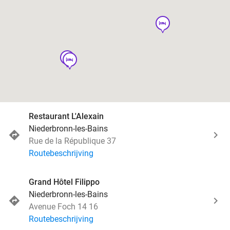
hotel
hotel
hotel
Restaurant L'Alexain
Niederbronn-les-Bains
Rue de la République 37
Routebeschrijving
Grand Hôtel Filippo
Niederbronn-les-Bains
Avenue Foch 14 16
Routebeschrijving