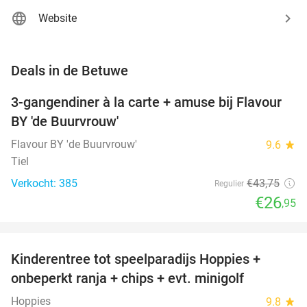
Website
favorite_border
Deals in de Betuwe
3-gangendiner à la carte + amuse bij Flavour
38%
BY 'de Buurvrouw'
Flavour BY 'de Buurvrouw'
9.6
star
Tiel
Verkocht: 385
€43
,75
Regulier
€26
,95
favorite_border
Kinderentree tot speelparadijs Hoppies +
43%
NEW
onbeperkt ranja + chips + evt. minigolf
TODAY
Hoppies
9.8
star