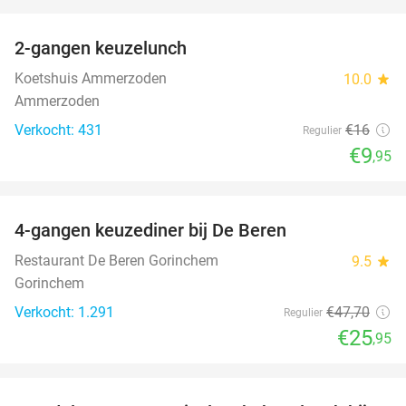
favorite_border
2-gangen keuzelunch
38%
Koetshuis Ammerzoden
10.0
star
Ammerzoden
Verkocht: 431
€16
Regulier
€9
,95
favorite_border
4-gangen keuzediner bij De Beren
46%
Restaurant De Beren Gorinchem
9.5
star
Gorinchem
Verkocht: 1.291
€47
,70
Regulier
€25
,95
favorite_border