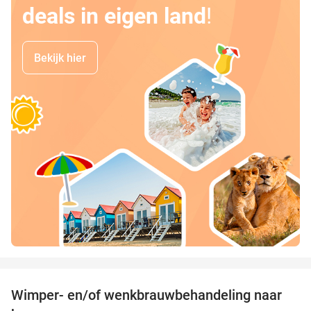
deals in eigen land
!
Bekijk hier
favorite_border
Wimper- en/of wenkbrauwbehandeling naar
53%