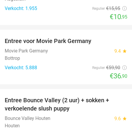
Verkocht: 1.955
€15
,95
Regulier
€10
,95
favorite_border
Entree voor Movie Park Germany
38%
Movie Park Germany
9.4
star
Bottrop
Verkocht: 5.888
€59
,90
Regulier
€36
,90
favorite_border
Entree Bounce Valley (2 uur) + sokken +
46%
verkoelende slush puppy
Bounce Valley Houten
9.6
star
Houten