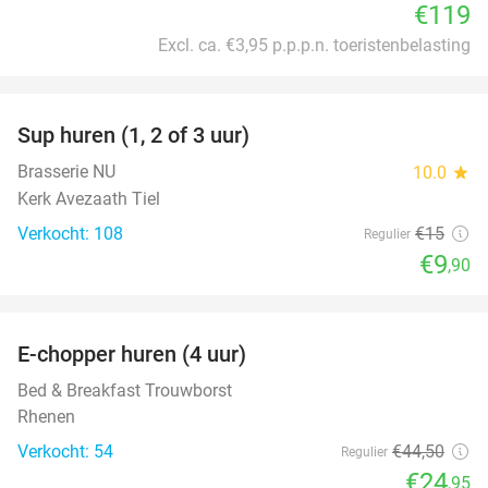
€119
Excl. ca. €3,95 p.p.p.n. toeristenbelasting
favorite_border
Sup huren (1, 2 of 3 uur)
34%
Brasserie NU
10.0
star
Kerk Avezaath Tiel
Verkocht: 108
€15
Regulier
€9
,90
favorite_border
E-chopper huren (4 uur)
44%
Bed & Breakfast Trouwborst
Rhenen
Verkocht: 54
€44
,50
Regulier
€24
,95