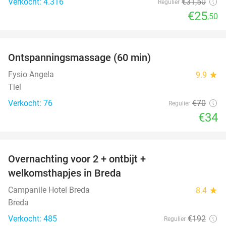
Verkocht: 4.316
€31
,50
Regulier
€25
,50
favorite_border
Ontspanningsmassage (60 min)
51%
Fysio Angela
9.9
star
Tiel
Verkocht: 76
€70
Regulier
€34
favorite_border
Overnachting voor 2 + ontbijt +
38%
welkomsthapjes in Breda
Campanile Hotel Breda
8.4
star
Breda
Verkocht: 485
€192
Regulier