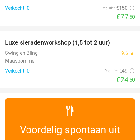
Verkocht: 0
€150
Regulier
€77
,50
favorite_border
Luxe sieradenworkshop (1,5 tot 2 uur)
50%
NEW
TODAY
Swing en Bling
9.6
star
Maasbommel
Verkocht: 0
€49
Regulier
€24
,50
Voordelig spontaan uit