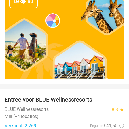
Bekijk nu
favorite_border
Entree voor BLUE Wellnessresorts
48%
BLUE Wellnessresorts
8.8
star
Mill (+4 locaties)
Verkocht: 2.769
€41
,50
Regulier