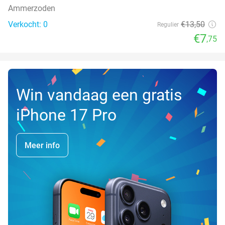
Ammerzoden
Verkocht: 0
€13
,50
Regulier
€7
,75
Win vandaag een gratis
iPhone 17 Pro
Meer info