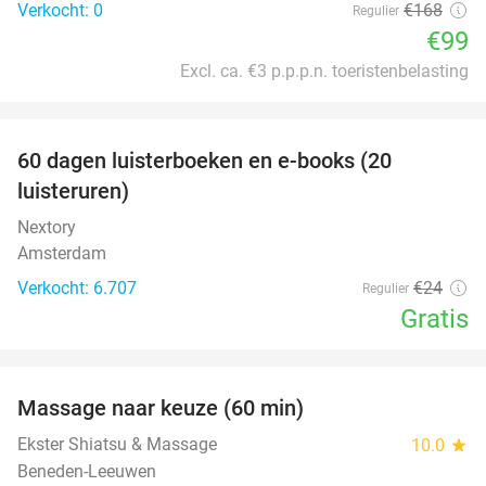
Verkocht: 0
€168
Regulier
€99
Excl. ca. €3 p.p.p.n. toeristenbelasting
favorite_border
100%
60 dagen luisterboeken en e-books (20
luisteruren)
Nextory
Amsterdam
Verkocht: 6.707
€24
Regulier
Gratis
favorite_border
Massage naar keuze (60 min)
48%
Ekster Shiatsu & Massage
10.0
star
Beneden-Leeuwen