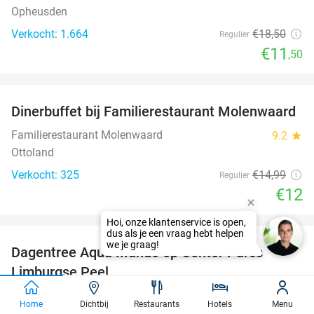
Opheusden
Verkocht: 1.664
€18
,50
Regulier
€11
,50
favorite_border
Dinerbuffet bij Familierestaurant Molenwaard
20%
Familierestaurant Molenwaard
9.2
star
Ottoland
Verkocht: 325
€14
,99
Regulier
€12
favorite_border
Dagentree Aqua Mundo op Center Parcs
33%
Limburgse Peel
Aqua Mundo Limburgse Peel
Home
Dichtbij
Restaurants
Hotels
Menu
America