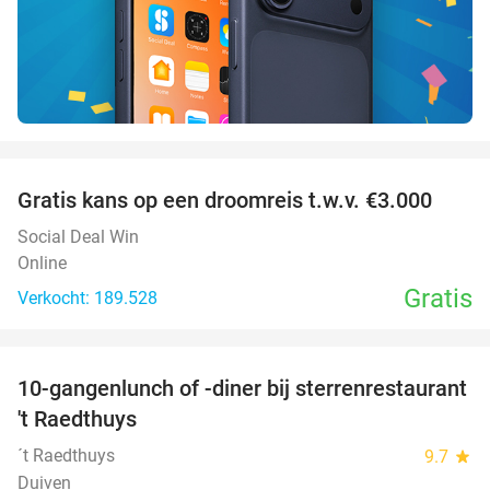
favorite_border
Gratis kans op een droomreis t.w.v. €3.000
Social Deal Win
Online
Gratis
Verkocht: 189.528
favorite_border
10-gangenlunch of -diner bij sterrenrestaurant
48%
NEW
't Raedthuys
TODAY
´t Raedthuys
9.7
star
Duiven