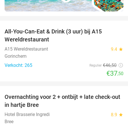
favorite_border
All-You-Can-Eat & Drink (3 uur) bij A15
19%
Wereldrestaurant
A15 Wereldrestaurant
9.4
star
Gorinchem
Verkocht: 265
€46
,50
Regulier
€37
,50
favorite_border
Overnachting voor 2 + ontbijt + late check-out
41%
NEW
in hartje Bree
TODAY
Hotel Brasserie Ingredi
8.9
star
Bree