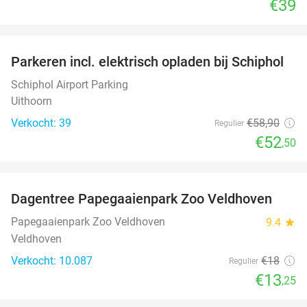
€39
favorite_border
Parkeren incl. elektrisch opladen bij Schiphol
11%
Schiphol Airport Parking
Uithoorn
Verkocht: 39
€58
,90
Regulier
€52
,50
favorite_border
Dagentree Papegaaienpark Zoo Veldhoven
26%
Papegaaienpark Zoo Veldhoven
9.4
star
Veldhoven
Verkocht: 10.087
€18
Regulier
€13
,25
favorite_border