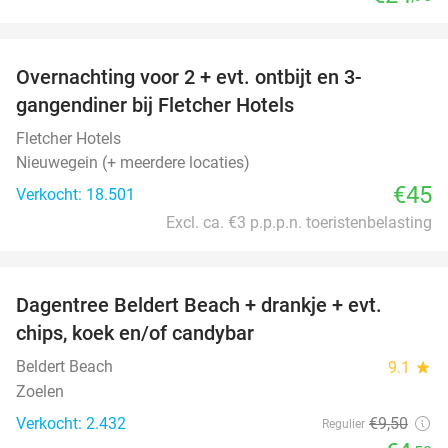
favorite_border
Overnachting voor 2 + evt. ontbijt en 3-
gangendiner bij Fletcher Hotels
Fletcher Hotels
Nieuwegein (+ meerdere locaties)
€45
Verkocht: 18.501
Excl. ca. €3 p.p.p.n. toeristenbelasting
favorite_border
Dagentree Beldert Beach + drankje + evt.
53%
chips, koek en/of candybar
Beldert Beach
9.1
star
Zoelen
Verkocht: 2.432
€9
,50
Regulier