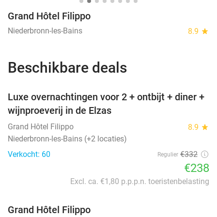
Grand Hôtel Filippo
Niederbronn-les-Bains
8.9
star
Beschikbare deals
favorite_border
Luxe overnachtingen voor 2 + ontbijt + diner +
wijnproeverij in de Elzas
Grand Hôtel Filippo
8.9
star
Niederbronn-les-Bains (+2 locaties)
Verkocht: 60
€332
Regulier
€238
Excl. ca. €1,80 p.p.p.n. toeristenbelasting
Grand Hôtel Filippo