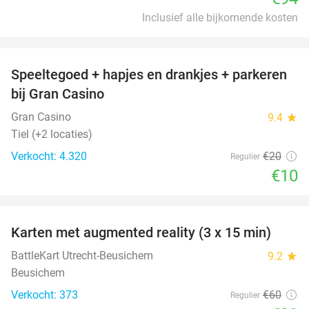
Inclusief alle bijkomende kosten
favorite_border
Speeltegoed + hapjes en drankjes + parkeren
50%
bij Gran Casino
Gran Casino
9.4
star
Tiel (+2 locaties)
Verkocht: 4.320
€20
Regulier
€10
favorite_border
Karten met augmented reality (3 x 15 min)
35%
BattleKart Utrecht-Beusichem
9.2
star
Beusichem
Verkocht: 373
€60
Regulier