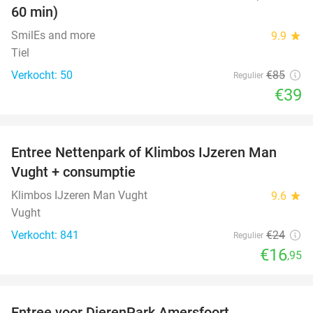
60 min)
SmilEs and more
9.9
star
Tiel
Verkocht: 50
€85
Regulier
€39
favorite_border
Entree Nettenpark of Klimbos IJzeren Man
29%
Vught + consumptie
Klimbos IJzeren Man Vught
9.6
star
Vught
Verkocht: 841
€24
Regulier
€16
,95
favorite_border
Entree voor DierenPark Amersfoort