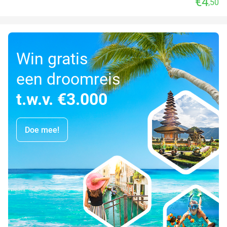
€4
,50
Win gratis
een droomreis
t.w.v. €3.000
Doe mee!