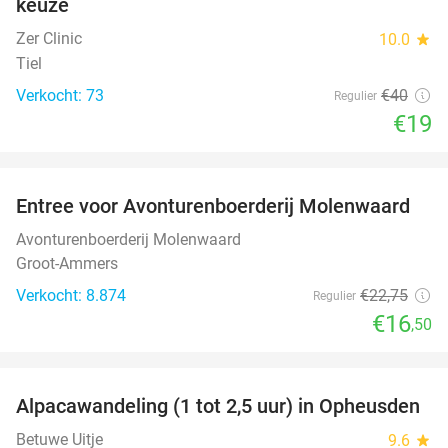
keuze
Zer Clinic
10.0
star
Tiel
Verkocht: 73
€40
Regulier
€19
favorite_border
Entree voor Avonturenboerderij Molenwaard
27%
Avonturenboerderij Molenwaard
Groot-Ammers
Verkocht: 8.874
€22
,75
Regulier
€16
,50
favorite_border
Alpacawandeling (1 tot 2,5 uur) in Opheusden
38%
Betuwe Uitje
9.6
star