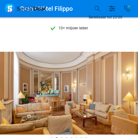
Ontdek 15.000+ deals

Grand Hôtel Filippo
7 dagen per week beschikbaar
Bereikbaar tot 23:00
10+ miljoen leden
9,4
op basis van
206.424 reviews
Ontdek 15.000+ deals
7 dagen per week beschikbaar
10+ miljoen leden