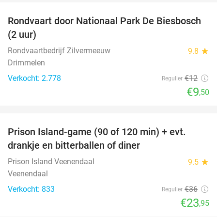
Rondvaart door Nationaal Park De Biesbosch
21%
(2 uur)
Rondvaartbedrijf Zilvermeeuw
9.8
star
Drimmelen
Verkocht: 2.778
€12
Regulier
€9
,50
favorite_border
Prison Island-game (90 of 120 min) + evt.
33%
drankje en bitterballen of diner
Prison Island Veenendaal
9.5
star
Veenendaal
Verkocht: 833
€36
Regulier
€23
,95