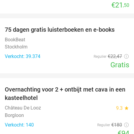
€21
,50
favorite_border
100%
75 dagen gratis luisterboeken en e-books
BookBeat
Stockholm
Verkocht: 39.374
€22
,47
Regulier
Gratis
favorite_border
Overnachting voor 2 + ontbijt met cava in een
48%
kasteelhotel
Château De Looz
9.3
star
Borgloon
Verkocht: 140
€180
Regulier
€94