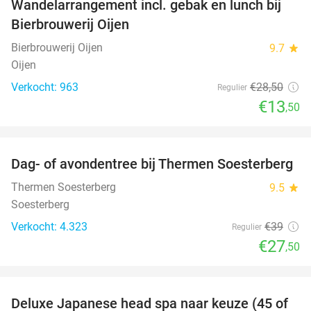
Wandelarrangement incl. gebak en lunch bij
53%
Bierbrouwerij Oijen
Bierbrouwerij Oijen
9.7
star
Oijen
Verkocht: 963
€28
,50
Regulier
€13
,50
favorite_border
Dag- of avondentree bij Thermen Soesterberg
29%
Thermen Soesterberg
9.5
star
Soesterberg
Verkocht: 4.323
€39
Regulier
€27
,50
favorite_border
Deluxe Japanese head spa naar keuze (45 of
54%