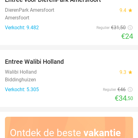
24%
DierenPark Amersfoort
9.4
star
Amersfoort
Verkocht: 9.482
€31
,50
Regulier
€24
favorite_border
Entree Walibi Holland
25%
Walibi Holland
9.3
star
Biddinghuizen
Verkocht: 5.305
€46
Regulier
€34
,50
Ontdek de beste
vakantie