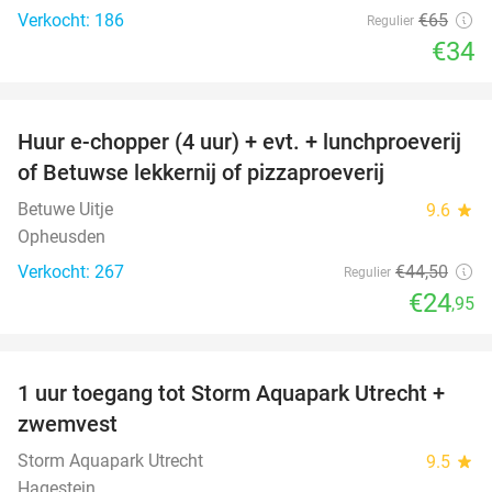
Verkocht: 186
€65
Regulier
€34
favorite_border
Huur e-chopper (4 uur) + evt. + lunchproeverij
44%
of Betuwse lekkernij of pizzaproeverij
Betuwe Uitje
9.6
star
Opheusden
Verkocht: 267
€44
,50
Regulier
€24
,95
favorite_border
1 uur toegang tot Storm Aquapark Utrecht +
31%
zwemvest
Storm Aquapark Utrecht
9.5
star
Hagestein