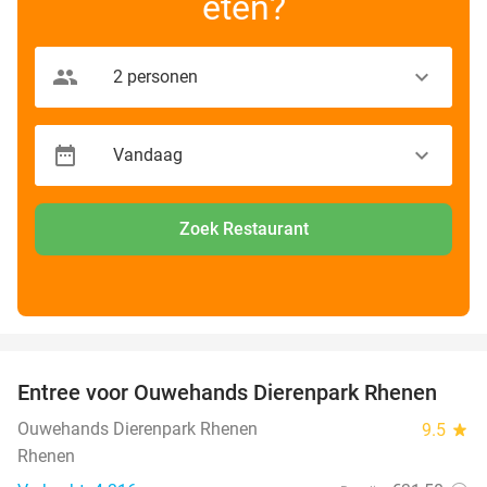
eten?
Zoek Restaurant
favorite_border
Entree voor Ouwehands Dierenpark Rhenen
19%
Ouwehands Dierenpark Rhenen
9.5
star
Rhenen