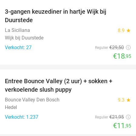
3-gangen keuzediner in hartje Wijk bij
36%
Duurstede
La Siciliana
8.9
star
Wijk bij Duurstede
Verkocht: 27
€29
,50
Regulier
€18
,95
favorite_border
Entree Bounce Valley (2 uur) + sokken +
46%
verkoelende slush puppy
Bounce Valley Den Bosch
9.3
star
Hedel
Verkocht: 1.237
€21
,95
Regulier
€11
,95
favorite_border