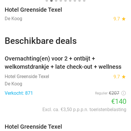
Hotel Greenside Texel
De Koog
9.7
star
Beschikbare deals
favorite_border
Overnachting(en) voor 2 + ontbijt +
welkomstdrankje + late check-out + wellness
Hotel Greenside Texel
9.7
star
De Koog
Verkocht: 871
€207
Regulier
€140
Excl. ca. €3,50 p.p.p.n. toeristenbelasting
Hotel Greenside Texel