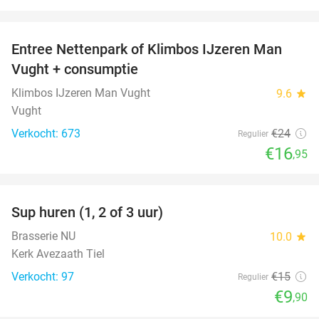
favorite_border
Entree Nettenpark of Klimbos IJzeren Man
29%
Vught + consumptie
Klimbos IJzeren Man Vught
9.6
star
Vught
Verkocht: 673
€24
Regulier
€16
,95
favorite_border
Sup huren (1, 2 of 3 uur)
34%
Brasserie NU
10.0
star
Kerk Avezaath Tiel
Verkocht: 97
€15
Regulier
€9
,90