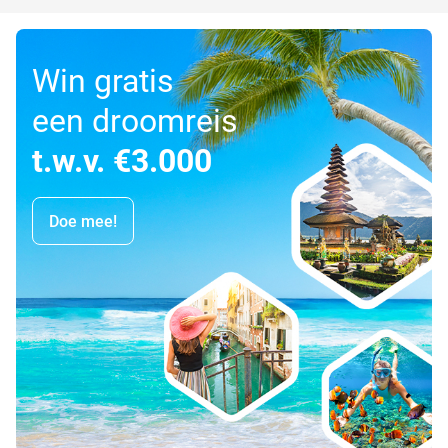
Win gratis
een droomreis
t.w.v. €3.000
Doe mee!