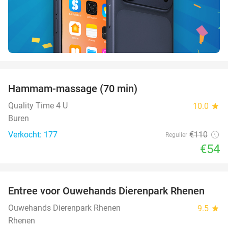
favorite_border
Hammam-massage (70 min)
51%
Quality Time 4 U
10.0
star
Buren
Verkocht: 177
€110
Regulier
€54
favorite_border
Entree voor Ouwehands Dierenpark Rhenen
19%
Ouwehands Dierenpark Rhenen
9.5
star
Rhenen