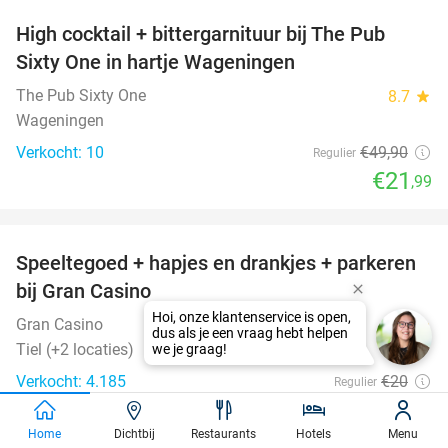
High cocktail + bittergarnituur bij The Pub
56%
Sixty One in hartje Wageningen
The Pub Sixty One
8.7
star
Wageningen
Verkocht: 10
€49
,90
Regulier
€21
,99
favorite_border
Speeltegoed + hapjes en drankjes + parkeren
50%
bij Gran Casino
Gran Casino
9.4
star
Tiel (+2 locaties)
Verkocht: 4.185
€20
Regulier
€10
Home
Dichtbij
Restaurants
Hotels
Menu
favorite_border