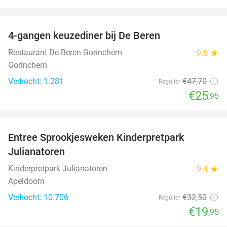
favorite_border
4-gangen keuzediner bij De Beren
46%
Restaurant De Beren Gorinchem
9.5
star
Gorinchem
Verkocht: 1.281
€47
,70
Regulier
€25
,95
favorite_border
Entree Sprookjesweken Kinderpretpark
39%
Julianatoren
Kinderpretpark Julianatoren
9.4
star
Apeldoorn
Verkocht: 10.706
€32
,50
Regulier
€19
,95