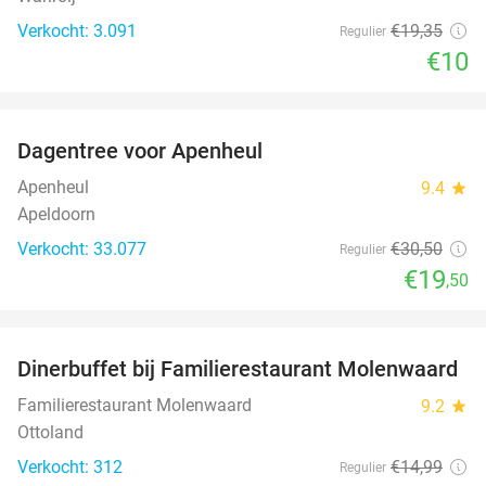
Verkocht: 3.091
€19
,35
Regulier
€10
favorite_border
Dagentree voor Apenheul
36%
Apenheul
9.4
star
Apeldoorn
Verkocht: 33.077
€30
,50
Regulier
€19
,50
favorite_border
Dinerbuffet bij Familierestaurant Molenwaard
20%
Familierestaurant Molenwaard
9.2
star
Ottoland
Verkocht: 312
€14
,99
Regulier