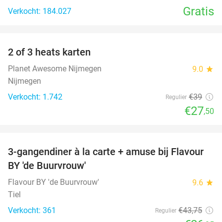
Gratis
Verkocht: 184.027
favorite_border
2 of 3 heats karten
29%
Planet Awesome Nijmegen
9.0
star
Nijmegen
Verkocht: 1.742
€39
Regulier
€27
,50
favorite_border
3-gangendiner à la carte + amuse bij Flavour
38%
BY 'de Buurvrouw'
Flavour BY 'de Buurvrouw'
9.6
star
Tiel
Verkocht: 361
€43
,75
Regulier