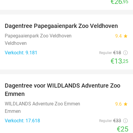
€26
,95
favorite_border
Dagentree Papegaaienpark Zoo Veldhoven
26%
Papegaaienpark Zoo Veldhoven
9.4
star
Veldhoven
Verkocht: 9.181
€18
Regulier
€13
,25
favorite_border
Dagentree voor WILDLANDS Adventure Zoo
24%
Emmen
WILDLANDS Adventure Zoo Emmen
9.6
star
Emmen
Verkocht: 17.618
€33
Regulier
€25