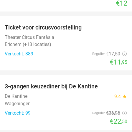
€12
favorite_border
Ticket voor circusvoorstelling
32%
Theater Circus Fantâsia
Erichem (+13 locaties)
Verkocht: 389
€17
,50
Regulier
€11
,95
favorite_border
3-gangen keuzediner bij De Kantine
39%
De Kantine
9.4
star
Wageningen
Verkocht: 99
€36
,95
Regulier
€22
,50