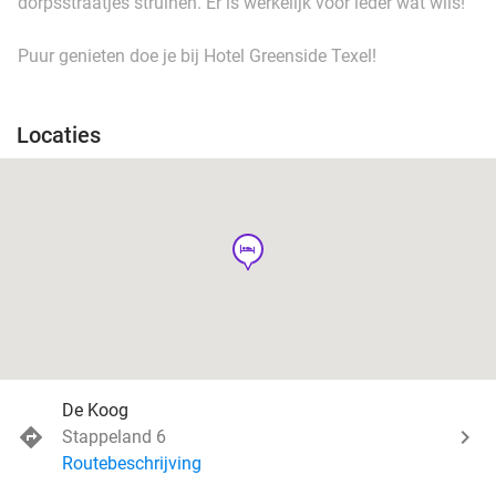
dorpsstraatjes struinen. Er is werkelijk voor ieder wat wils!
Puur genieten doe je bij Hotel Greenside Texel!
Locaties
hotel
De Koog
Stappeland 6
Routebeschrijving