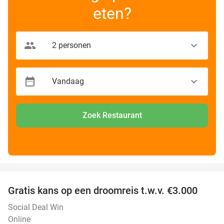
eten?
Zoek Restaurant
favorite_border
Gratis kans op een droomreis t.w.v. €3.000
Social Deal Win
Online