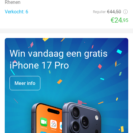
Rhenen
Verkocht: 6
€44
,50
Regulier
€24
,95
Win vandaag een gratis
iPhone 17 Pro
Meer info