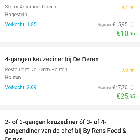
Storm Aquapark Utrecht
9.4
star
Hagestein
Verkocht: 1.851
€15
,95
Regulier
€10
,95
favorite_border
4-gangen keuzediner bij De Beren
46%
Restaurant De Beren Houten
9.6
star
Houten
Verkocht: 2.091
€47
,70
Regulier
€25
,95
favorite_border
2- of 3-gangen keuzediner óf 3- of 4-
29%
gangendiner van de chef bij By Rens Food &
Drinks