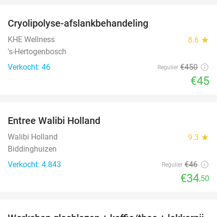
Cryolipolyse-afslankbehandeling
90%
KHE Wellness
8.6
star
's-Hertogenbosch
Verkocht: 46
€450
Regulier
€45
favorite_border
Entree Walibi Holland
25%
Walibi Holland
9.3
star
Biddinghuizen
Verkocht: 4.843
€46
Regulier
€34
,50
favorite_border