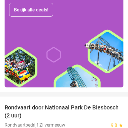
Bekijk alle deals!
favorite_border
Rondvaart door Nationaal Park De Biesbosch
21%
(2 uur)
Rondvaartbedrijf Zilvermeeuw
9.8
star