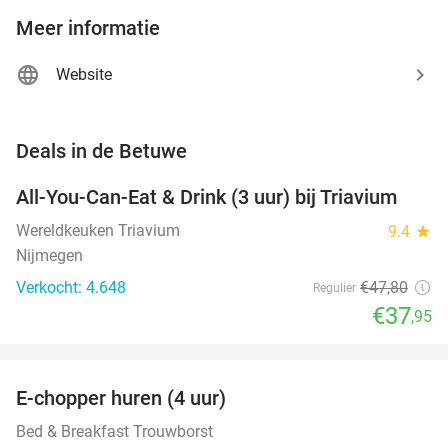
Meer informatie
Website
favorite_border
Deals in de Betuwe
All-You-Can-Eat & Drink (3 uur) bij Triavium
21%
Wereldkeuken Triavium
9.4
star
Nijmegen
Verkocht: 4.648
€47
,80
Regulier
€37
,95
favorite_border
E-chopper huren (4 uur)
44%
NEW
TODAY
Bed & Breakfast Trouwborst