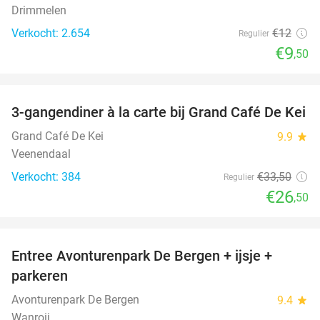
Drimmelen
Verkocht: 2.654
€12
Regulier
€9
,50
favorite_border
3-gangendiner à la carte bij Grand Café De Kei
21%
Grand Café De Kei
9.9
star
Veenendaal
Verkocht: 384
€33
,50
Regulier
€26
,50
favorite_border
Entree Avonturenpark De Bergen + ijsje +
48%
parkeren
Avonturenpark De Bergen
9.4
star
Wanroij