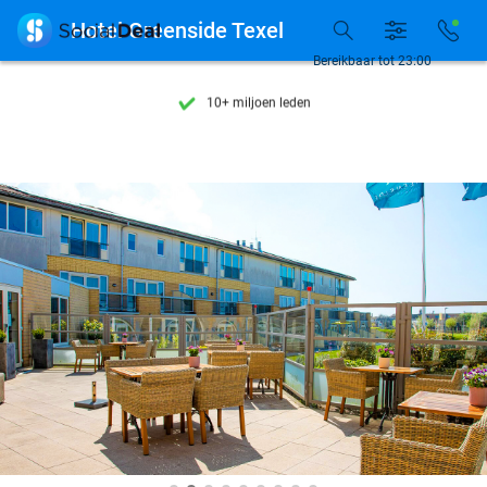
Ontdek 15.000+ deals

Hotel Greenside Texel
7 dagen per week beschikbaar
Bereikbaar tot 23:00
10+ miljoen leden
9,4
op basis van
205.993 reviews
Ontdek 15.000+ deals
7 dagen per week beschikbaar
10+ miljoen leden