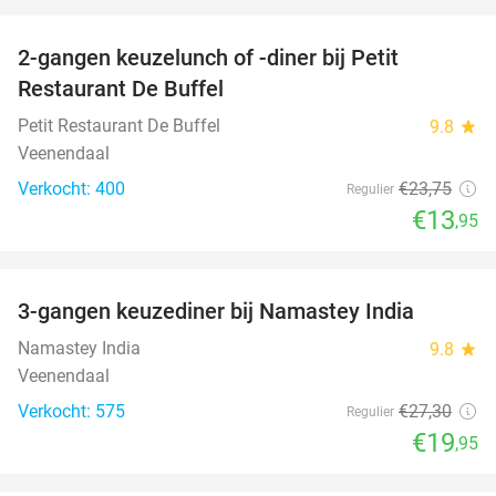
favorite_border
2-gangen keuzelunch of -diner bij Petit
41%
Restaurant De Buffel
Petit Restaurant De Buffel
9.8
star
Veenendaal
Verkocht: 400
€23
,75
Regulier
€13
,95
favorite_border
3-gangen keuzediner bij Namastey India
27%
Namastey India
9.8
star
Veenendaal
Verkocht: 575
€27
,30
Regulier
€19
,95
favorite_border