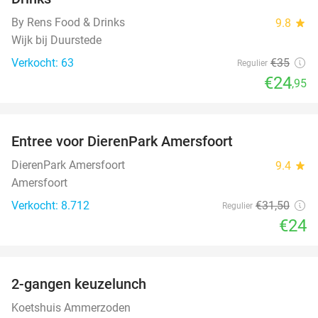
By Rens Food & Drinks
9.8
star
Wijk bij Duurstede
Verkocht: 63
€35
Regulier
€24
,95
favorite_border
Entree voor DierenPark Amersfoort
24%
DierenPark Amersfoort
9.4
star
Amersfoort
Verkocht: 8.712
€31
,50
Regulier
€24
favorite_border
2-gangen keuzelunch
38%
Koetshuis Ammerzoden