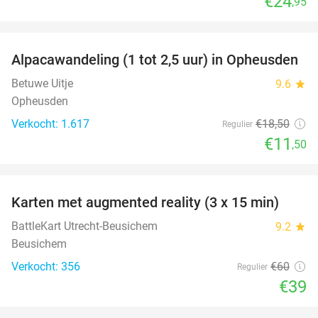
€24
,95
favorite_border
Alpacawandeling (1 tot 2,5 uur) in Opheusden
38%
Betuwe Uitje
9.6
star
Opheusden
Verkocht: 1.617
€18
,50
Regulier
€11
,50
favorite_border
Karten met augmented reality (3 x 15 min)
35%
BattleKart Utrecht-Beusichem
9.2
star
Beusichem
Verkocht: 356
€60
Regulier
€39
favorite_border