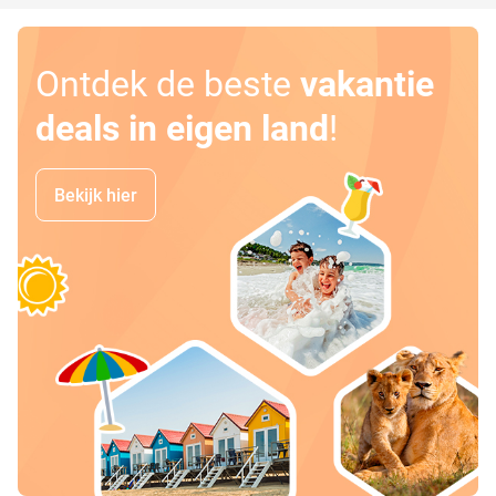
Ontdek de beste
vakantie
deals in eigen land
!
Bekijk hier