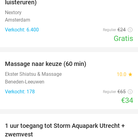
luisteruren)
Nextory
Amsterdam
Verkocht: 6.400
€24
Regulier
Gratis
favorite_border
Massage naar keuze (60 min)
48%
Ekster Shiatsu & Massage
10.0
star
Beneden-Leeuwen
Verkocht: 178
€65
Regulier
€34
favorite_border
1 uur toegang tot Storm Aquapark Utrecht +
31%
zwemvest