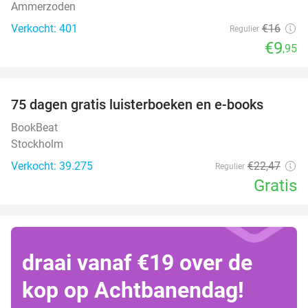
Ammerzoden
Verkocht: 401
€16
Regulier
€9
,95
favorite_border
100%
75 dagen gratis luisterboeken en e-books
BookBeat
Stockholm
Verkocht: 39.275
€22
,47
Regulier
Gratis
draai vanaf €19 over de
kop op Achtbanendag!