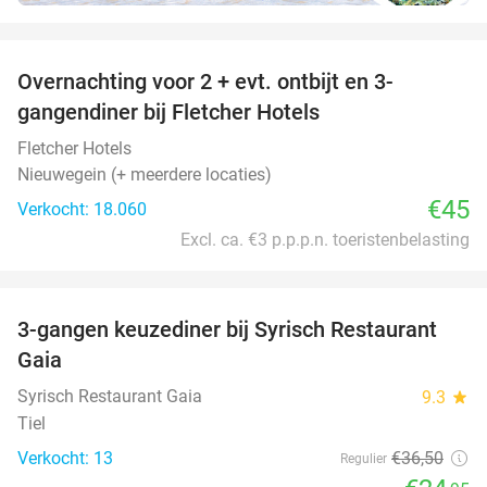
favorite_border
Overnachting voor 2 + evt. ontbijt en 3-
gangendiner bij Fletcher Hotels
Fletcher Hotels
Nieuwegein (+ meerdere locaties)
€45
Verkocht: 18.060
Excl. ca. €3 p.p.p.n. toeristenbelasting
favorite_border
3-gangen keuzediner bij Syrisch Restaurant
32%
Gaia
Syrisch Restaurant Gaia
9.3
star
Tiel
Verkocht: 13
€36
,50
Regulier