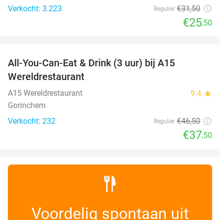
Verkocht: 3.223
€31
,50
Regulier
€25
,50
favorite_border
All-You-Can-Eat & Drink (3 uur) bij A15
19%
Wereldrestaurant
A15 Wereldrestaurant
9.4
star
Gorinchem
Verkocht: 232
€46
,50
Regulier
€37
,50
Voordelig spontaan uit