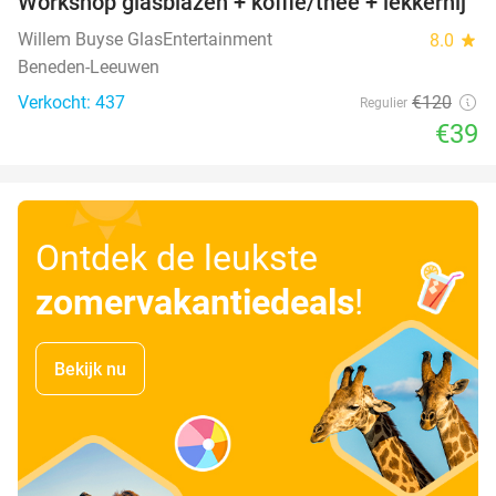
Workshop glasblazen + koffie/thee + lekkernij
68%
Willem Buyse GlasEntertainment
8.0
star
Beneden-Leeuwen
Verkocht: 437
€120
Regulier
€39
Ontdek de leukste
zomervakantiedeals
!
Bekijk nu