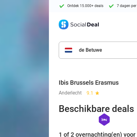
Ontdek 15.000+ deals
7 dagen per
de Betuwe
Ibis Brussels Erasmus
Anderlecht
9.1
star
Beschikbare deals
hexagon
hotel
1 of 2 overnachting(en) voor