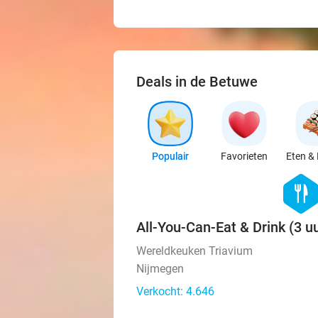
Deals in de Betuwe
Populair
Favorieten
Eten & 
hexago
food
All-You-Can-Eat & Drink (3 uu
Wereldkeuken Triavium
Nijmegen
Verkocht: 4.646