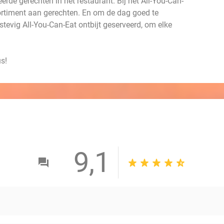
eerde gerechten in het restaurant. Bij het All-You-Can-
sortiment aan gerechten. En om de dag goed te
stevig All-You-Can-Eat ontbijt geserveerd, om elke
s!
9,1