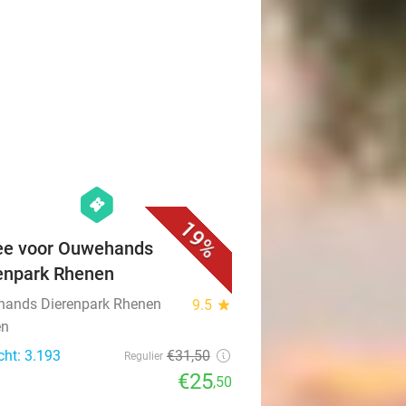
favorite_border
hexagon
events
19%
ee voor Ouwehands
enpark Rhenen
ands Dierenpark Rhenen
9.5
star
en
cht: 3.193
€31
,50
Regulier
€25
,50