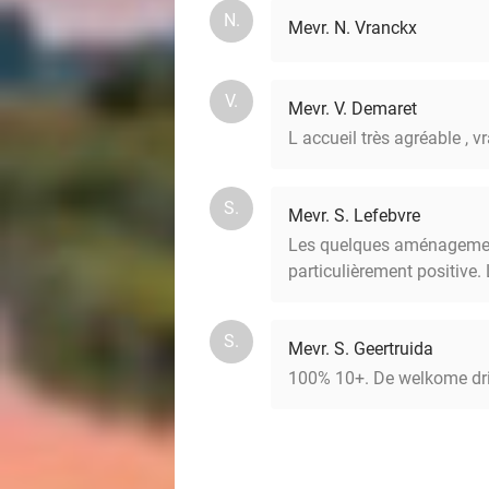
N.
Mevr. N. Vranckx
V.
Mevr. V. Demaret
L accueil très agréable , v
S.
Mevr. S. Lefebvre
Les quelques aménagements
particulièrement positive. 
S.
Mevr. S. Geertruida
100% 10+. De welkome dri