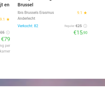
jt en
Brussel
Ibis Brussels Erasmus
9.1
star
Anderlecht
9.1
star
Verkocht: 82
€25
Regulier
€15
105
,90
€79
ing per
 kamer