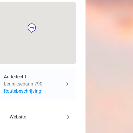
hotel
Anderlecht
Lenniksebaan 790
Routebeschrijving
keyboard_arrow_right
Website