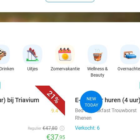
Drinken
Uitjes
Zomervakantie
Wellness &
Overnacht
Beauty
favorite_border
n
21%
r) bij Triavium
E-chopper huren (4 uur
NEW
TODAY
Bed & Breakfast Trouwborst
9.4
star
Rhenen
Verkocht: 6
€47
,80
Regulier
€37
,95