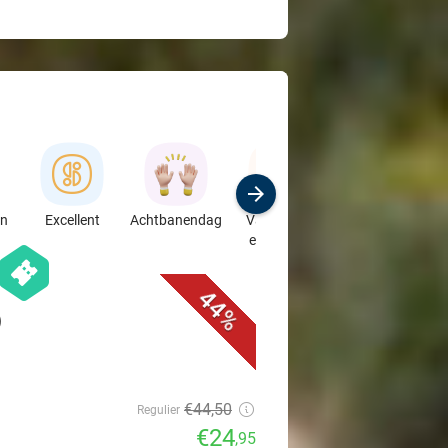
en
Excellent
Achtbanendag
Vakantie in
Speciaalzaken
eigen land
& Auto's
favorite_border
hexagon
events
44%
)
€44
,50
Regulier
€24
,95