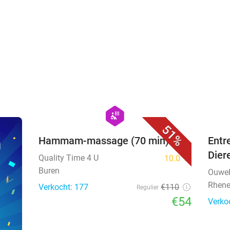
favorite_border
hexagon
wellness
51%
n
Hammam-massage (70 min)
Entr
Dier
Quality Time 4 U
10.0
star
Buren
Ouweh
Rhen
Verkocht: 177
€110
Regulier
€54
Verko