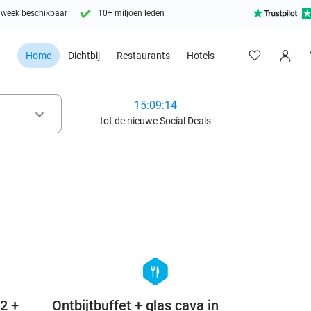
 week beschikbaar
10+ miljoen leden
Home
Dichtbij
Restaurants
Hotels
15:09:13
keyboard_arrow_down
tot de nieuwe Social Deals
favorite_border
favorite_border
hexagon
food
 2 +
Ontbijtbuffet + glas cava in