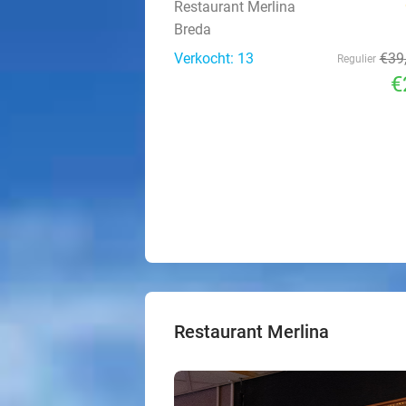
Restaurant Merlina
Breda
Verkocht: 13
€39
Regulier
€
Restaurant Merlina