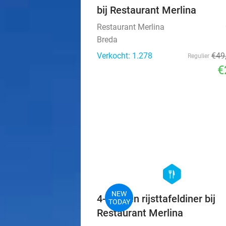
bij Restaurant Merlina
Restaurant Merlina
Breda
Verkocht: 1.278
€49
Regulier
€
hexagon
food
NEW
4-gangen rijsttafeldiner bij
TODAY
Restaurant Merlina