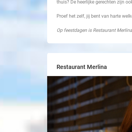
thuis? De heerlijke gerechten zijn ook
Proef het zelf, jij bent van harte we
Op feestdagen is Restaurant Merli
Restaurant Merlina