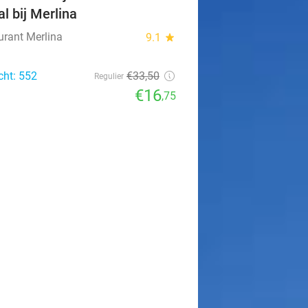
al bij Merlina
urant Merlina
9.1
star
cht: 552
€33
,50
Regulier
€16
,75