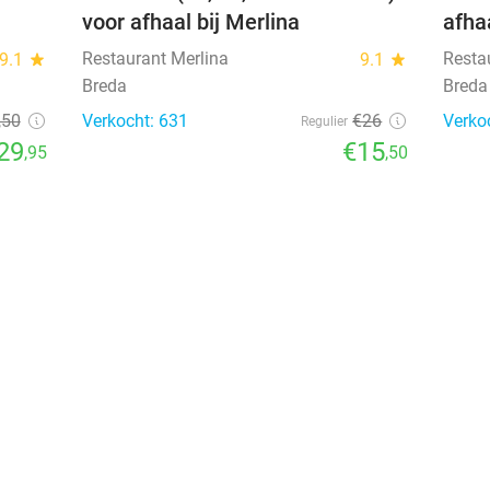
voor afhaal bij Merlina
afha
Restaurant Merlina
Resta
9.1
star
9.1
star
Breda
Breda
,50
Verkocht: 631
€26
Verko
Regulier
29
€15
,95
,50
favorite_border