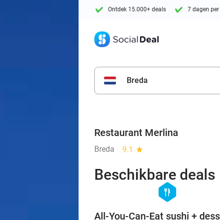
Ontdek 15.000+ deals
7 dagen per
Breda
Restaurant Merlina
Breda
9.1
star
Beschikbare deals
hexagon
food
All-You-Can-Eat sushi + dess