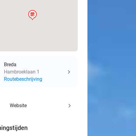
store
Breda
Hambroeklaan 1
Routebeschrijving
keyboard_arrow_right
Website
ingstijden