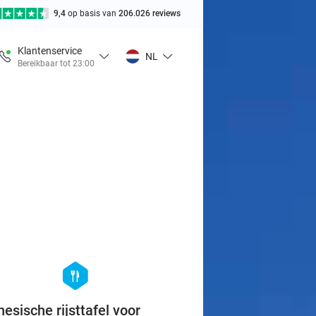
9,4
op basis van
206.026 reviews
Klantenservice
NL
Bereikbaar tot 23:00
favorite_border
hexagon
food
nesische rijsttafel voor