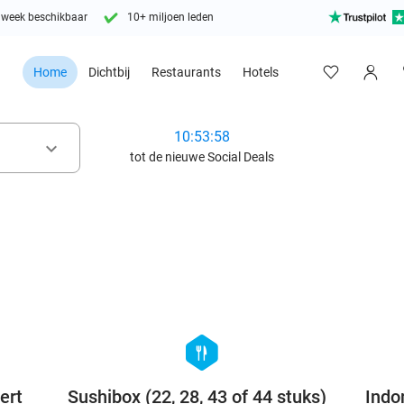
 week beschikbaar
10+ miljoen leden
Home
Dichtbij
Restaurants
Hotels
10:53:56
keyboard_arrow_down
tot de nieuwe Social Deals
favorite_border
favorite_border
hexagon
food
ert
Sushibox (22, 28, 43 of 44 stuks)
Indo