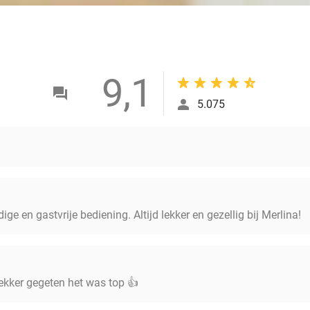
9,1
5.075
ige en gastvrije bediening. Altijd lekker en gezellig bij Merlina!
lekker gegeten het was top 👍