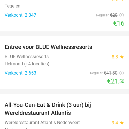
Tegelen
Verkocht: 2.347
€20
Regulier
€16
favorite_border
Entree voor BLUE Wellnessresorts
48%
BLUE Wellnessresorts
8.8
star
Helmond (+4 locaties)
Verkocht: 2.653
€41
,50
Regulier
€21
,50
favorite_border
All-You-Can-Eat & Drink (3 uur) bij
19%
Wereldrestaurant Atlantis
Wereldrestaurant Atlantis Nederweert
9.4
star