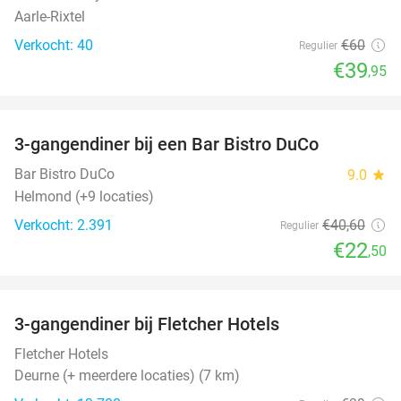
Aarle-Rixtel
Verkocht: 40
€60
Regulier
€39
,95
favorite_border
3-gangendiner bij een Bar Bistro DuCo
45%
Bar Bistro DuCo
9.0
star
Helmond (+9 locaties)
Verkocht: 2.391
€40
,60
Regulier
€22
,50
favorite_border
3-gangendiner bij Fletcher Hotels
42%
Fletcher Hotels
Deurne (+ meerdere locaties) (7 km)