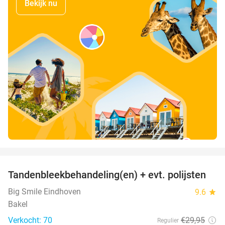
Bekijk nu
favorite_border
Tandenbleekbehandeling(en) + evt. polijsten
42%
Big Smile Eindhoven
9.6
star
Bakel
Verkocht: 70
€29
,95
Regulier