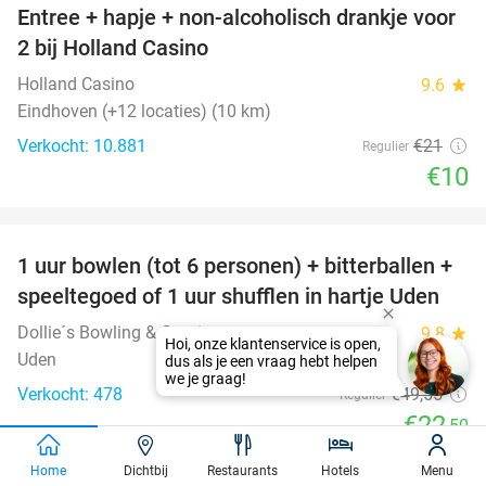
Entree + hapje + non-alcoholisch drankje voor
52%
2 bij Holland Casino
Holland Casino
9.6
star
Eindhoven (+12 locaties) (10 km)
Verkocht: 10.881
€21
Regulier
€10
favorite_border
1 uur bowlen (tot 6 personen) + bitterballen +
55%
speeltegoed of 1 uur shufflen in hartje Uden
Dollie´s Bowling & Gamingcenter
9.8
star
Uden
Verkocht: 478
€49
,55
Regulier
€22
,50
favorite_border
Home
Dichtbij
Restaurants
Hotels
Menu