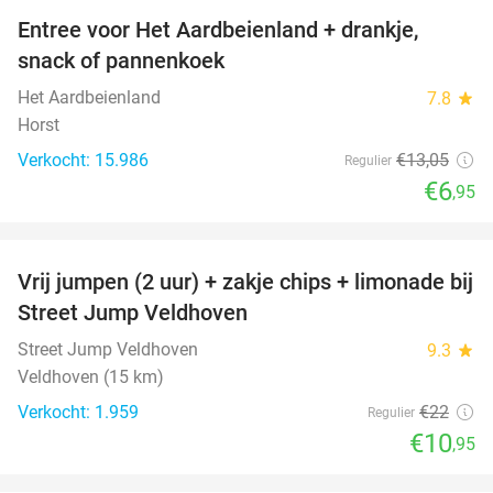
Entree voor Het Aardbeienland + drankje,
47%
snack of pannenkoek
Het Aardbeienland
7.8
star
Horst
Verkocht: 15.986
€13
,05
Regulier
€6
,95
favorite_border
Vrij jumpen (2 uur) + zakje chips + limonade bij
50%
Street Jump Veldhoven
Street Jump Veldhoven
9.3
star
Veldhoven (15 km)
Verkocht: 1.959
€22
Regulier
€10
,95
favorite_border