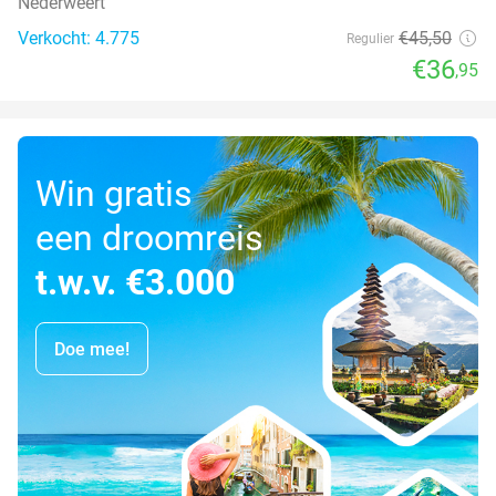
Nederweert
Verkocht: 4.775
€45
,50
Regulier
€36
,95
Win gratis
een droomreis
t.w.v. €3.000
Doe mee!