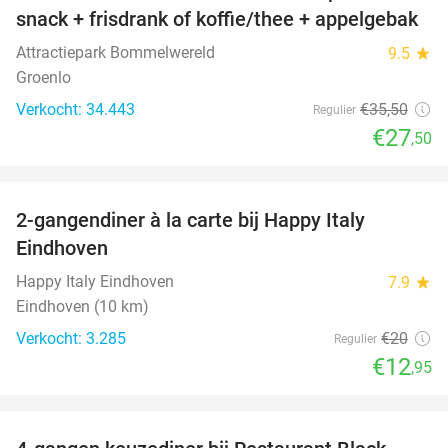
snack + frisdrank of koffie/thee + appelgebak
Attractiepark Bommelwereld
9.5
star
Groenlo
Verkocht: 34.443
€35
,50
Regulier
€27
,50
favorite_border
2-gangendiner à la carte bij Happy Italy
35%
Eindhoven
Happy Italy Eindhoven
7.9
star
Eindhoven (10 km)
Verkocht: 3.285
€20
Regulier
€12
,95
favorite_border