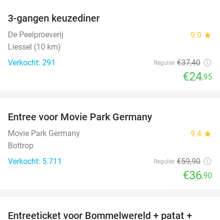
3-gangen keuzediner
33%
De Peelproeverij
9.0
star
Liessel (10 km)
Verkocht: 291
€37
,40
Regulier
€24
,95
favorite_border
Entree voor Movie Park Germany
38%
Movie Park Germany
9.4
star
Bottrop
Verkocht: 5.711
€59
,90
Regulier
€36
,90
favorite_border
Entreeticket voor Bommelwereld + patat +
23%