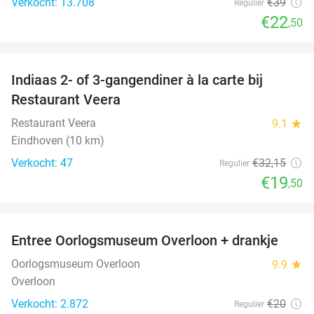
Verkocht: 13.708
€39
Regulier
€22
,50
favorite_border
Indiaas 2- of 3-gangendiner à la carte bij
39%
Restaurant Veera
Restaurant Veera
9.1
star
Eindhoven (10 km)
Verkocht: 47
€32
,15
Regulier
€19
,50
favorite_border
Entree Oorlogsmuseum Overloon + drankje
15%
Oorlogsmuseum Overloon
9.9
star
Overloon
Verkocht: 2.872
€20
Regulier