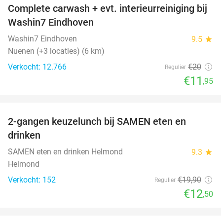
Complete carwash + evt. interieurreiniging bij
40%
Washin7 Eindhoven
Washin7 Eindhoven
9.5
star
Nuenen (+3 locaties) (6 km)
Verkocht: 12.766
€20
Regulier
€11
,95
favorite_border
2-gangen keuzelunch bij SAMEN eten en
37%
drinken
SAMEN eten en drinken Helmond
9.3
star
Helmond
Verkocht: 152
€19
,90
Regulier
€12
,50
favorite_border