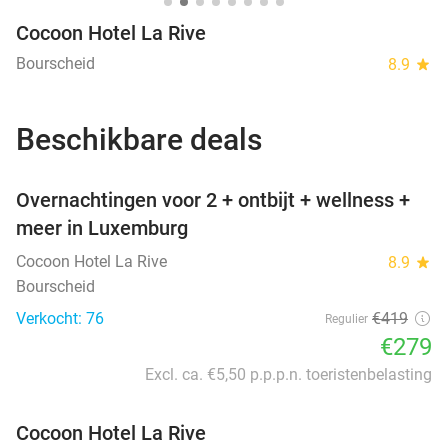
Cocoon Hotel La Rive
Bourscheid
8.9
star
Beschikbare deals
favorite_border
Overnachtingen voor 2 + ontbijt + wellness +
meer in Luxemburg
Cocoon Hotel La Rive
8.9
star
Bourscheid
Verkocht: 76
€419
Regulier
€279
Excl. ca. €5,50 p.p.p.n. toeristenbelasting
Cocoon Hotel La Rive