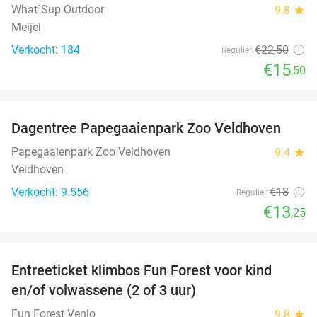
What´Sup Outdoor
9.8
star
Meijel
Verkocht: 184
€22
,50
Regulier
€15
,50
favorite_border
Dagentree Papegaaienpark Zoo Veldhoven
26%
Papegaaienpark Zoo Veldhoven
9.4
star
Veldhoven
Verkocht: 9.556
€18
Regulier
€13
,25
favorite_border
Entreeticket klimbos Fun Forest voor kind
20%
en/of volwassene (2 of 3 uur)
Fun Forest Venlo
9.8
star