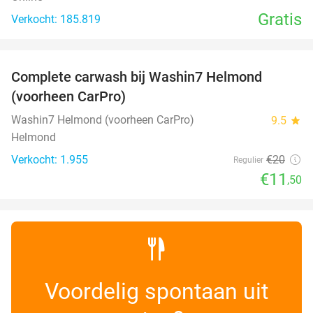
Gratis
Verkocht: 185.819
favorite_border
Complete carwash bij Washin7 Helmond
43%
(voorheen CarPro)
Washin7 Helmond (voorheen CarPro)
9.5
star
Helmond
Verkocht: 1.955
€20
Regulier
€11
,50
Voordelig spontaan uit