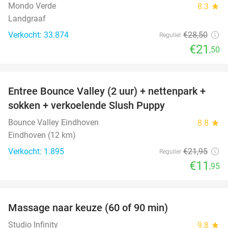
Mondo Verde
8.3
star
Landgraaf
Verkocht: 33.874
€28
,50
Regulier
€21
,50
favorite_border
Entree Bounce Valley (2 uur) + nettenpark +
46%
sokken + verkoelende Slush Puppy
Bounce Valley Eindhoven
8.8
star
Eindhoven (12 km)
Verkocht: 1.895
€21
,95
Regulier
€11
,95
favorite_border
Massage naar keuze (60 of 90 min)
33%
Studio Infinity
9.8
star