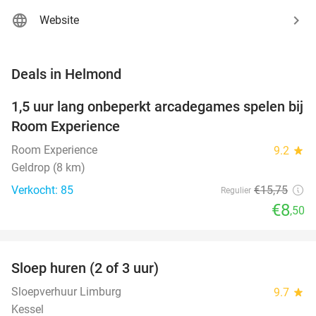
Website
favorite_border
Deals in Helmond
1,5 uur lang onbeperkt arcadegames spelen bij
46%
Room Experience
Room Experience
9.2
star
Geldrop (8 km)
Verkocht: 85
€15
,75
Regulier
€8
,50
favorite_border
Sloep huren (2 of 3 uur)
26%
NEW
TODAY
Sloepverhuur Limburg
9.7
star
Kessel