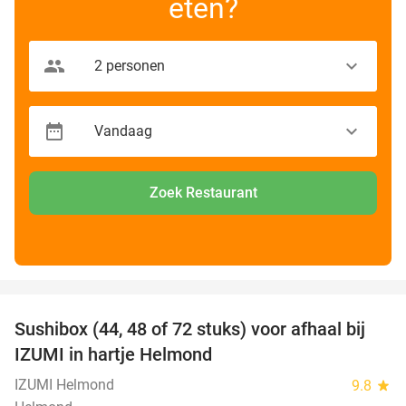
eten?
Zoek Restaurant
favorite_border
Sushibox (44, 48 of 72 stuks) voor afhaal bij
45%
IZUMI in hartje Helmond
IZUMI Helmond
9.8
star