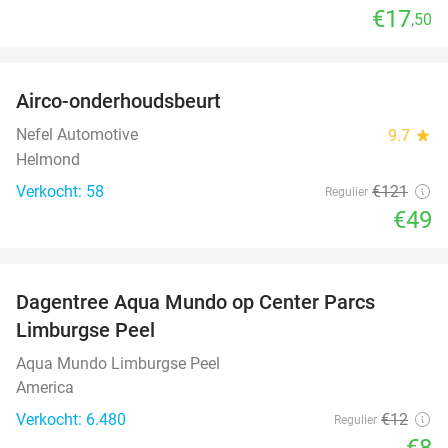
€17
,50
favorite_border
Airco-onderhoudsbeurt
60%
Nefel Automotive
9.7
star
Helmond
Verkocht: 58
€121
Regulier
€49
favorite_border
Dagentree Aqua Mundo op Center Parcs
33%
Limburgse Peel
Aqua Mundo Limburgse Peel
America
Verkocht: 6.480
€12
Regulier
€8