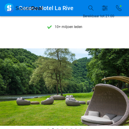
Ontdek 15.000+ deals

Cocoon Hotel La Rive
7 dagen per week beschikbaar
Bereikbaar tot 21:00
10+ miljoen leden
9,4
op basis van
206.142 reviews
Ontdek 15.000+ deals
7 dagen per week beschikbaar
10+ miljoen leden