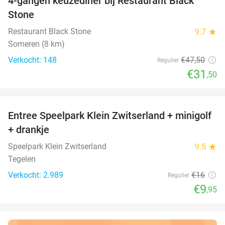
4-gangen keuzediner bij Restaurant Black
34%
Stone
Restaurant Black Stone
9.7
star
Someren (8 km)
Verkocht: 148
€47
,50
Regulier
€31
,50
favorite_border
Entree Speelpark Klein Zwitserland + minigolf
38%
+ drankje
Speelpark Klein Zwitserland
9.5
star
Tegelen
Verkocht: 2.989
€16
Regulier
€9
,95