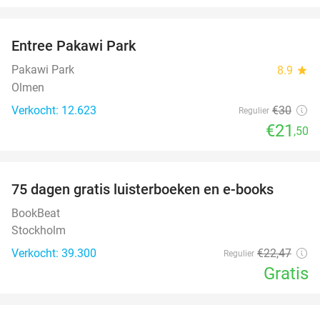
favorite_border
Entree Pakawi Park
28%
Pakawi Park
8.9
star
Olmen
Verkocht: 12.623
€30
Regulier
€21
,50
favorite_border
100%
75 dagen gratis luisterboeken en e-books
BookBeat
Stockholm
Verkocht: 39.300
€22
,47
Regulier
Gratis
favorite_border