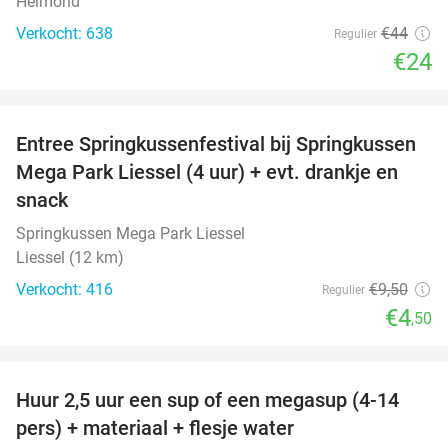
Helmond
Verkocht: 638
€44
Regulier
€24
favorite_border
Entree Springkussenfestival bij Springkussen
53%
Mega Park Liessel (4 uur) + evt. drankje en
snack
Springkussen Mega Park Liessel
Liessel (12 km)
Verkocht: 416
€9
,50
Regulier
€4
,50
favorite_border
Huur 2,5 uur een sup of een megasup (4-14
31%
pers) + materiaal + flesje water