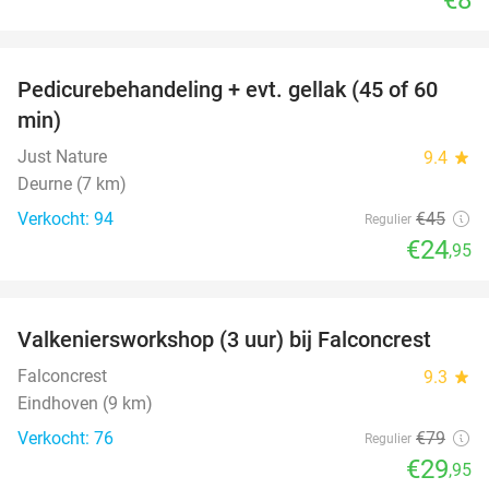
favorite_border
Pedicurebehandeling + evt. gellak (45 of 60
45%
min)
Just Nature
9.4
star
Deurne (7 km)
Verkocht: 94
€45
Regulier
€24
,95
favorite_border
Valkeniersworkshop (3 uur) bij Falconcrest
62%
Falconcrest
9.3
star
Eindhoven (9 km)
Verkocht: 76
€79
Regulier
€29
,95