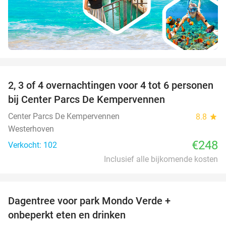
favorite_border
2, 3 of 4 overnachtingen voor 4 tot 6 personen
bij Center Parcs De Kempervennen
Center Parcs De Kempervennen
8.8
star
Westerhoven
€248
Verkocht: 102
Inclusief alle bijkomende kosten
favorite_border
Dagentree voor park Mondo Verde +
25%
onbeperkt eten en drinken