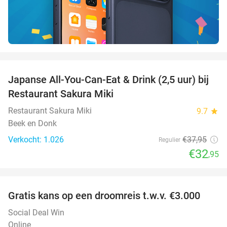
favorite_border
Japanse All-You-Can-Eat & Drink (2,5 uur) bij
13%
Restaurant Sakura Miki
Restaurant Sakura Miki
9.7
star
Beek en Donk
Verkocht: 1.026
€37
,95
Regulier
€32
,95
favorite_border
Gratis kans op een droomreis t.w.v. €3.000
Social Deal Win
Online