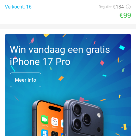
Verkocht: 16
€134
Regulier
€99
Win vandaag een gratis
iPhone 17 Pro
Meer info