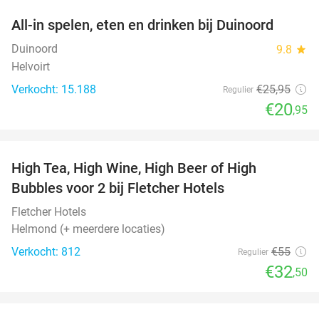
All-in spelen, eten en drinken bij Duinoord
19%
Duinoord
9.8
star
Helvoirt
Verkocht: 15.188
€25
,95
Regulier
€20
,95
favorite_border
High Tea, High Wine, High Beer of High
41%
Bubbles voor 2 bij Fletcher Hotels
Fletcher Hotels
Helmond (+ meerdere locaties)
Verkocht: 812
€55
Regulier
€32
,50
favorite_border