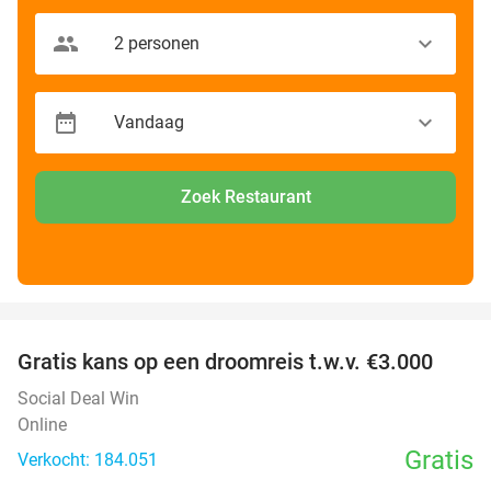
Zoek Restaurant
favorite_border
Gratis kans op een droomreis t.w.v. €3.000
Social Deal Win
Online
Gratis
Verkocht: 184.051