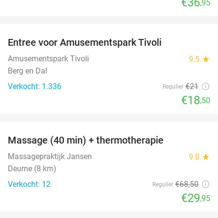
€36
,95
favorite_border
Entree voor Amusementspark Tivoli
12%
Amusementspark Tivoli
9.5
star
Berg en Dal
Verkocht: 1.336
€21
Regulier
€18
,50
favorite_border
Massage (40 min) + thermotherapie
56%
Massagepraktijk Jansen
9.8
star
Deurne (8 km)
Verkocht: 12
€68
,50
Regulier
€29
,95
favorite_border