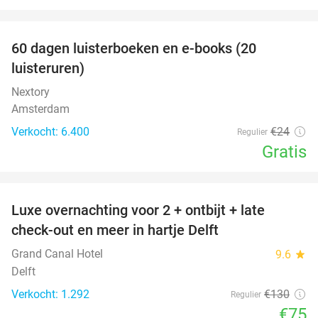
favorite_border
100%
60 dagen luisterboeken en e-books (20
luisteruren)
Nextory
Amsterdam
Verkocht: 6.400
€24
Regulier
Gratis
favorite_border
Luxe overnachting voor 2 + ontbijt + late
42%
check-out en meer in hartje Delft
Grand Canal Hotel
9.6
star
Delft
Verkocht: 1.292
€130
Regulier
€75