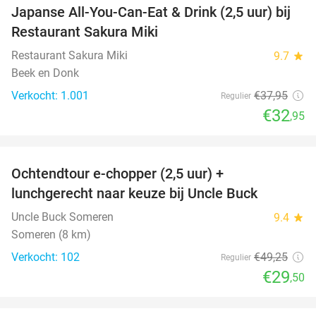
Japanse All-You-Can-Eat & Drink (2,5 uur) bij
13%
Restaurant Sakura Miki
Restaurant Sakura Miki
9.7
star
Beek en Donk
Verkocht: 1.001
€37
,95
Regulier
€32
,95
favorite_border
Ochtendtour e-chopper (2,5 uur) +
40%
lunchgerecht naar keuze bij Uncle Buck
Uncle Buck Someren
9.4
star
Someren (8 km)
Verkocht: 102
€49
,25
Regulier
€29
,50