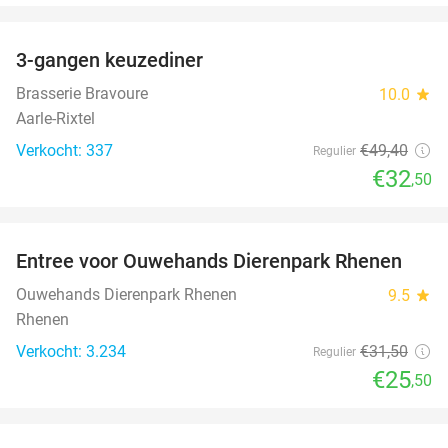
favorite_border
3-gangen keuzediner
34%
Brasserie Bravoure
10.0
star
Aarle-Rixtel
Verkocht: 337
€49
,40
Regulier
€32
,50
favorite_border
Entree voor Ouwehands Dierenpark Rhenen
19%
Ouwehands Dierenpark Rhenen
9.5
star
Rhenen
Verkocht: 3.234
€31
,50
Regulier
€25
,50
favorite_border