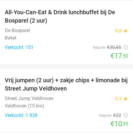
All-You-Can-Eat & Drink lunchbuffet bij De
43%
Bosparel (2 uur)
De Bosparel
8.8
star
Bakel
Verkocht: 151
€30
,65
Regulier
€17
,50
favorite_border
Vrij jumpen (2 uur) + zakje chips + limonade bij
50%
Street Jump Veldhoven
Street Jump Veldhoven
9.3
star
Veldhoven (15 km)
Verkocht: 1.938
€22
Regulier
€10
,95