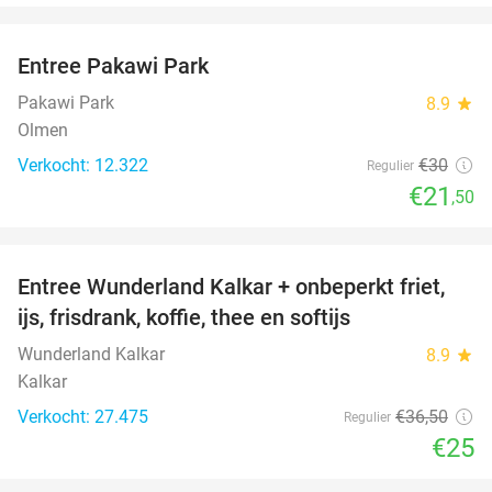
favorite_border
Entree Pakawi Park
28%
Pakawi Park
8.9
star
Olmen
Verkocht: 12.322
€30
Regulier
€21
,50
favorite_border
Entree Wunderland Kalkar + onbeperkt friet,
32%
ijs, frisdrank, koffie, thee en softijs
Wunderland Kalkar
8.9
star
Kalkar
Verkocht: 27.475
€36
,50
Regulier
€25
favorite_border