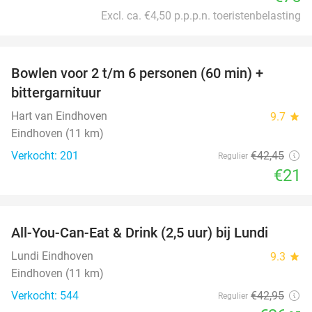
Excl. ca. €4,50 p.p.p.n. toeristenbelasting
favorite_border
Bowlen voor 2 t/m 6 personen (60 min) +
51%
bittergarnituur
Hart van Eindhoven
9.7
star
Eindhoven (11 km)
Verkocht: 201
€42
,45
Regulier
€21
favorite_border
All-You-Can-Eat & Drink (2,5 uur) bij Lundi
14%
Lundi Eindhoven
9.3
star
Eindhoven (11 km)
Verkocht: 544
€42
,95
Regulier