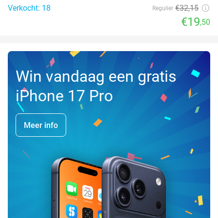
Verkocht: 18
€32
,15
Regulier
€19
,50
Win vandaag een gratis
iPhone 17 Pro
Meer info