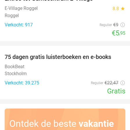
34%
E-Village Roggel
8.8
star
Roggel
Verkocht: 917
€9
Regulier
€5
,95
favorite_border
100%
75 dagen gratis luisterboeken en e-books
BookBeat
Stockholm
Verkocht: 39.275
€22
,47
Regulier
Gratis
Ontdek de beste
vakantie