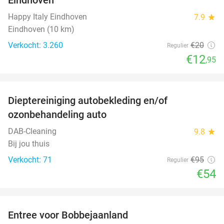
Happy Italy Eindhoven
7.9
star
Eindhoven (10 km)
Verkocht: 3.260
€20
Regulier
€12
,95
favorite_border
Dieptereiniging autobekleding en/of
43%
ozonbehandeling auto
DAB-Cleaning
9.8
star
Bij jou thuis
Verkocht: 71
€95
Regulier
€54
favorite_border
Entree voor Bobbejaanland
40%