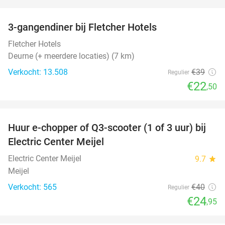
favorite_border
3-gangendiner bij Fletcher Hotels
42%
Fletcher Hotels
Deurne (+ meerdere locaties) (7 km)
Verkocht: 13.508
€39
Regulier
€22
,50
favorite_border
Huur e-chopper of Q3-scooter (1 of 3 uur) bij
38%
Electric Center Meijel
Electric Center Meijel
9.7
star
Meijel
Verkocht: 565
€40
Regulier
€24
,95
favorite_border