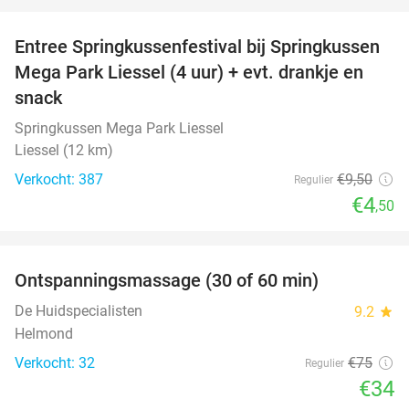
favorite_border
Entree Springkussenfestival bij Springkussen
53%
Mega Park Liessel (4 uur) + evt. drankje en
snack
Springkussen Mega Park Liessel
Liessel (12 km)
Verkocht: 387
€9
,50
Regulier
€4
,50
favorite_border
Ontspanningsmassage (30 of 60 min)
55%
De Huidspecialisten
9.2
star
Helmond
Verkocht: 32
€75
Regulier
€34