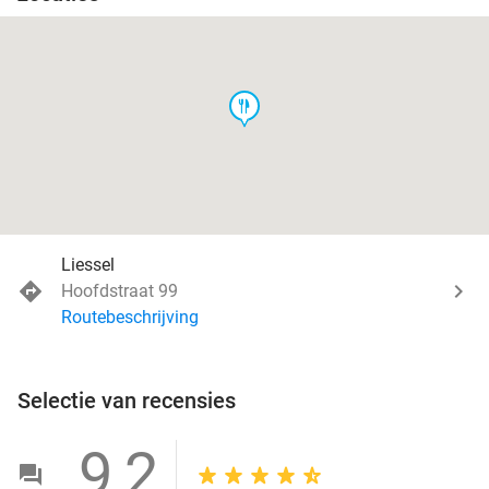
food
Liessel
Hoofdstraat 99
Routebeschrijving
Selectie van recensies
9,2