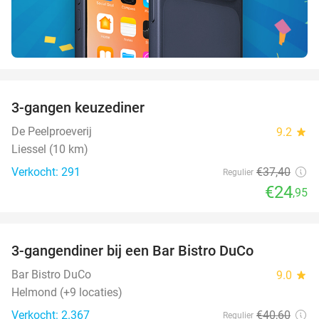
favorite_border
3-gangen keuzediner
33%
De Peelproeverij
9.2
star
Liessel (10 km)
Verkocht: 291
€37
,40
Regulier
€24
,95
favorite_border
3-gangendiner bij een Bar Bistro DuCo
45%
Bar Bistro DuCo
9.0
star
Helmond (+9 locaties)
Verkocht: 2.367
€40
,60
Regulier