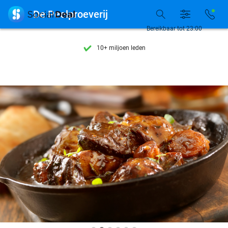
Ontdek 15.000+ deals

De Peelproeverij
7 dagen per week beschikbaar
Bereikbaar tot 23:00
10+ miljoen leden
9,4
op basis van
205.993 reviews
Ontdek 15.000+ deals
7 dagen per week beschikbaar
10+ miljoen leden