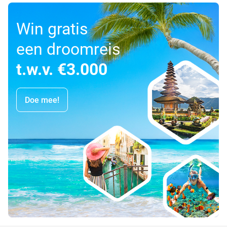
Win gratis
een droomreis
t.w.v. €3.000
Doe mee!