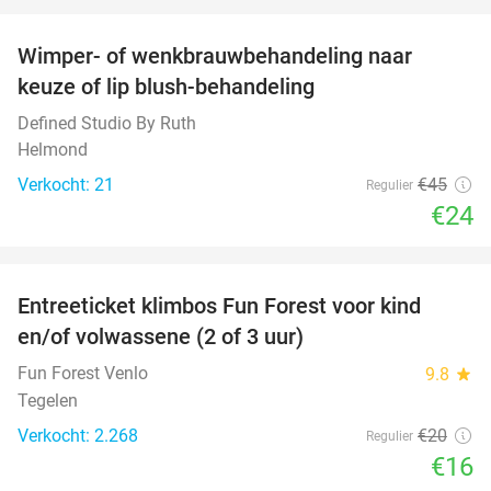
favorite_border
Wimper- of wenkbrauwbehandeling naar
47%
keuze of lip blush-behandeling
Defined Studio By Ruth
Helmond
Verkocht: 21
€45
Regulier
€24
favorite_border
Entreeticket klimbos Fun Forest voor kind
20%
en/of volwassene (2 of 3 uur)
Fun Forest Venlo
9.8
star
Tegelen
Verkocht: 2.268
€20
Regulier
€16