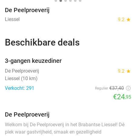
De Peelproeverij
Liessel
9.2
star
Beschikbare deals
favorite_border
3-gangen keuzediner
De Peelproeverij
9.2
star
Liessel (10 km)
Verkocht: 291
€37
,40
Regulier
€24
,95
De Peelproeverij
Welkom bij De Peelproeverij in het Brabantse Liessel! Dé
plek waar gastvrijheid, smaak en gezelligheid