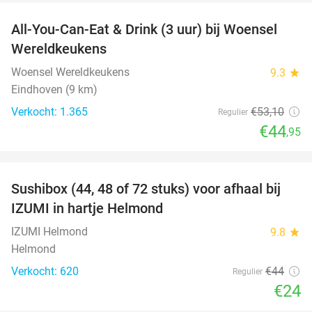
All-You-Can-Eat & Drink (3 uur) bij Woensel
15%
Wereldkeukens
Woensel Wereldkeukens
9.3
star
Eindhoven (9 km)
Verkocht: 1.365
€53
,10
Regulier
€44
,95
favorite_border
Sushibox (44, 48 of 72 stuks) voor afhaal bij
45%
IZUMI in hartje Helmond
IZUMI Helmond
9.8
star
Helmond
Verkocht: 620
€44
Regulier
€24