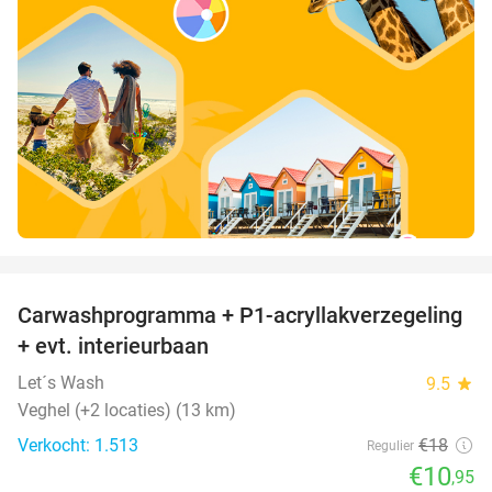
favorite_border
Carwashprogramma + P1-acryllakverzegeling
39%
+ evt. interieurbaan
Let´s Wash
9.5
star
Veghel (+2 locaties) (13 km)
Verkocht: 1.513
€18
Regulier
€10
,95