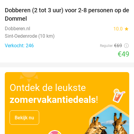
Dobberen (2 tot 3 uur) voor 2-8 personen op de
29%
Dommel
Dobberen.nl
10.0
star
Sint-Oedenrode (10 km)
Verkocht: 246
€69
Regulier
€49
Ontdek de leukste
zomervakantiedeals
!
Bekijk nu