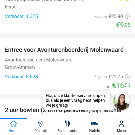
Eersel
Verkocht: 1.325
€25
,80
Regulier
€9
,95
favorite_border
Entree voor Avonturenboerderij Molenwaard
27%
Avonturenboerderij Molenwaard
Groot-Ammers
Verkocht: 8.628
€22
,75
Regulier
€16
,50
favorite_border
2 uur bowlen (2 t/m 6 personen) bij Fletcher
50%
Fletcher Bowling
Helmond (+4 locaties)
Home
Dichtbij
Restaurants
Hotels
Menu