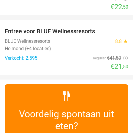
€22
,50
favorite_border
Entree voor BLUE Wellnessresorts
48%
BLUE Wellnessresorts
8.8
star
Helmond (+4 locaties)
Verkocht: 2.595
€41
,50
Regulier
€21
,50
Voordelig spontaan uit
eten?