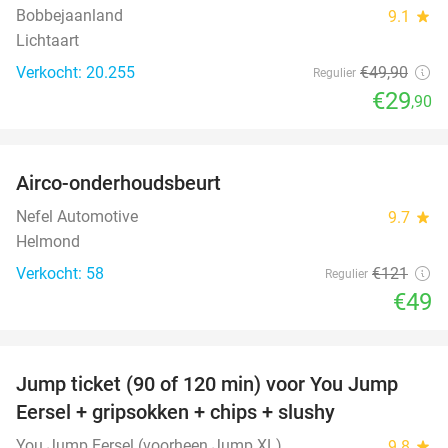
Bobbejaanland
9.1
star
Lichtaart
Verkocht: 20.255
€49
,90
Regulier
€29
,90
favorite_border
Airco-onderhoudsbeurt
60%
Nefel Automotive
9.7
star
Helmond
Verkocht: 58
€121
Regulier
€49
favorite_border
Jump ticket (90 of 120 min) voor You Jump
61%
Eersel + gripsokken + chips + slushy
You Jump Eersel (voorheen Jump XL)
9.8
star