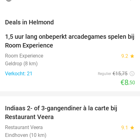
favorite_border
Deals in Helmond
1,5 uur lang onbeperkt arcadegames spelen bij
46%
NEW
Room Experience
TODAY
Room Experience
9.2
star
Geldrop (8 km)
Verkocht: 21
€15
,75
Regulier
€8
,50
favorite_border
Indiaas 2- of 3-gangendiner à la carte bij
39%
NEW
Restaurant Veera
TODAY
Restaurant Veera
9.1
star
Eindhoven (10 km)