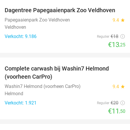
Dagentree Papegaaienpark Zoo Veldhoven
26%
Papegaaienpark Zoo Veldhoven
9.4
star
Veldhoven
Verkocht: 9.186
€18
Regulier
€13
,25
favorite_border
Complete carwash bij Washin7 Helmond
43%
(voorheen CarPro)
Washin7 Helmond (voorheen CarPro)
9.4
star
Helmond
Verkocht: 1.921
€20
Regulier
€11
,50
favorite_border