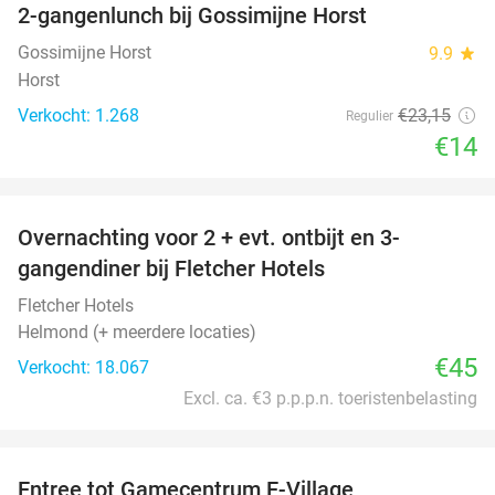
2-gangenlunch bij Gossimijne Horst
40%
Gossimijne Horst
9.9
star
Horst
Verkocht: 1.268
€23
,15
Regulier
€14
favorite_border
Overnachting voor 2 + evt. ontbijt en 3-
gangendiner bij Fletcher Hotels
Fletcher Hotels
Helmond (+ meerdere locaties)
€45
Verkocht: 18.067
Excl. ca. €3 p.p.p.n. toeristenbelasting
favorite_border
Entree tot Gamecentrum E-Village