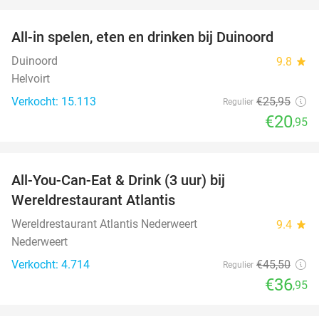
favorite_border
All-in spelen, eten en drinken bij Duinoord
19%
Duinoord
9.8
star
Helvoirt
Verkocht: 15.113
€25
,95
Regulier
€20
,95
favorite_border
All-You-Can-Eat & Drink (3 uur) bij
19%
Wereldrestaurant Atlantis
Wereldrestaurant Atlantis Nederweert
9.4
star
Nederweert
Verkocht: 4.714
€45
,50
Regulier
€36
,95
favorite_border