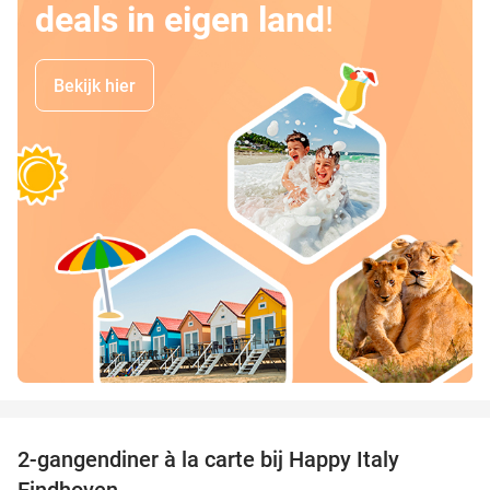
deals in eigen land
!
Bekijk hier
favorite_border
2-gangendiner à la carte bij Happy Italy
35%
Eindhoven