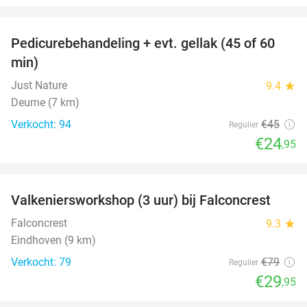
favorite_border
Pedicurebehandeling + evt. gellak (45 of 60
45%
min)
Just Nature
9.4
star
Deurne (7 km)
Verkocht: 94
€45
Regulier
€24
,95
favorite_border
Valkeniersworkshop (3 uur) bij Falconcrest
62%
Falconcrest
9.3
star
Eindhoven (9 km)
Verkocht: 79
€79
Regulier
€29
,95
favorite_border