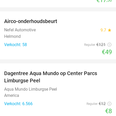
,50
favorite_border
Airco-onderhoudsbeurt
60%
Nefel Automotive
9.7
star
Helmond
Verkocht: 58
€121
Regulier
€49
favorite_border
Dagentree Aqua Mundo op Center Parcs
33%
Limburgse Peel
Aqua Mundo Limburgse Peel
America
Verkocht: 6.566
€12
Regulier
€8