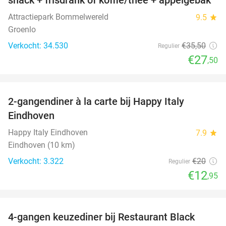
Attractiepark Bommelwereld
9.5
star
Groenlo
Verkocht: 34.530
€35
,50
Regulier
€27
,50
favorite_border
2-gangendiner à la carte bij Happy Italy
35%
Eindhoven
Happy Italy Eindhoven
7.9
star
Eindhoven (10 km)
Verkocht: 3.322
€20
Regulier
€12
,95
favorite_border
4-gangen keuzediner bij Restaurant Black
34%