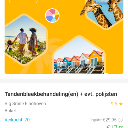
favorite_border
Tandenbleekbehandeling(en) + evt. polijsten
42%
Big Smile Eindhoven
9.6
star
Bakel
Verkocht: 70
€29
,95
Regulier
€17