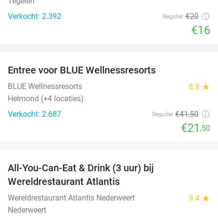
Tegelen
Verkocht: 2.392
€20
Regulier
€16
favorite_border
Entree voor BLUE Wellnessresorts
48%
BLUE Wellnessresorts
8.8
star
Helmond (+4 locaties)
Verkocht: 2.687
€41
,50
Regulier
€21
,50
favorite_border
All-You-Can-Eat & Drink (3 uur) bij
19%
Wereldrestaurant Atlantis
Wereldrestaurant Atlantis Nederweert
9.4
star
Nederweert