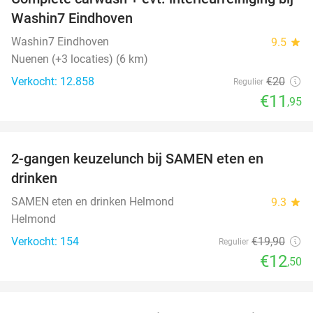
40%
Washin7 Eindhoven
Washin7 Eindhoven
9.5
star
Nuenen (+3 locaties) (6 km)
Verkocht: 12.858
€20
Regulier
€11
,95
favorite_border
2-gangen keuzelunch bij SAMEN eten en
37%
drinken
SAMEN eten en drinken Helmond
9.3
star
Helmond
Verkocht: 154
€19
,90
Regulier
€12
,50
favorite_border