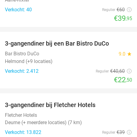
Verkocht: 40
€60
Regulier
€39
,95
favorite_border
3-gangendiner bij een Bar Bistro DuCo
45%
Bar Bistro DuCo
9.0
star
Helmond (+9 locaties)
Verkocht: 2.412
€40
,60
Regulier
€22
,50
favorite_border
3-gangendiner bij Fletcher Hotels
42%
Fletcher Hotels
Deurne (+ meerdere locaties) (7 km)
Verkocht: 13.822
€39
Regulier