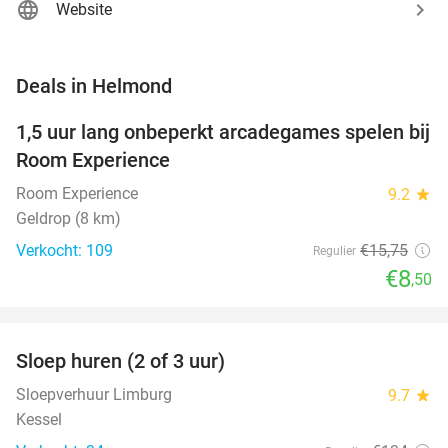
Website
favorite_border
Deals in Helmond
1,5 uur lang onbeperkt arcadegames spelen bij
46%
Room Experience
Room Experience
9.2
star
Geldrop (8 km)
Verkocht: 109
€15
,75
Regulier
€8
,50
favorite_border
Sloep huren (2 of 3 uur)
26%
NEW
TODAY
Sloepverhuur Limburg
9.7
star
Kessel