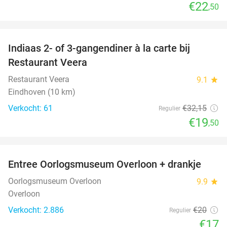
€22
,50
favorite_border
Indiaas 2- of 3-gangendiner à la carte bij
39%
Restaurant Veera
Restaurant Veera
9.1
star
Eindhoven (10 km)
Verkocht: 61
€32
,15
Regulier
€19
,50
favorite_border
Entree Oorlogsmuseum Overloon + drankje
15%
Oorlogsmuseum Overloon
9.9
star
Overloon
Verkocht: 2.886
€20
Regulier
€17