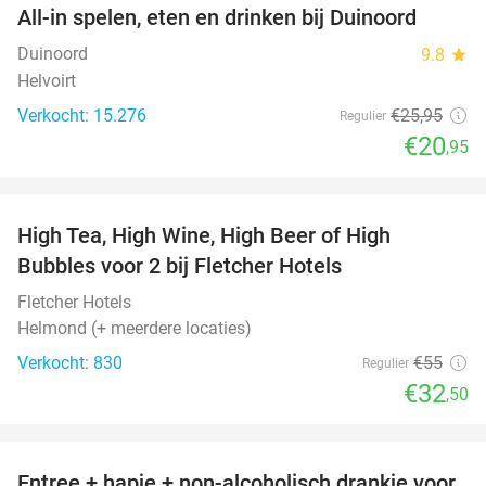
All-in spelen, eten en drinken bij Duinoord
19%
Duinoord
9.8
star
Helvoirt
Verkocht: 15.276
€25
,95
Regulier
€20
,95
favorite_border
High Tea, High Wine, High Beer of High
41%
Bubbles voor 2 bij Fletcher Hotels
Fletcher Hotels
Helmond (+ meerdere locaties)
Verkocht: 830
€55
Regulier
€32
,50
favorite_border
Entree + hapje + non-alcoholisch drankje voor