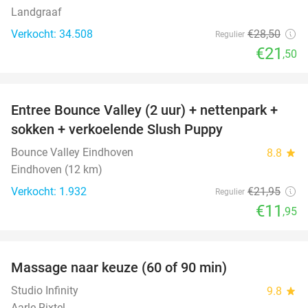
Landgraaf
Verkocht: 34.508
€28
,50
Regulier
€21
,50
favorite_border
Entree Bounce Valley (2 uur) + nettenpark +
46%
sokken + verkoelende Slush Puppy
Bounce Valley Eindhoven
8.8
star
Eindhoven (12 km)
Verkocht: 1.932
€21
,95
Regulier
€11
,95
favorite_border
Massage naar keuze (60 of 90 min)
33%
Studio Infinity
9.8
star
Aarle-Rixtel