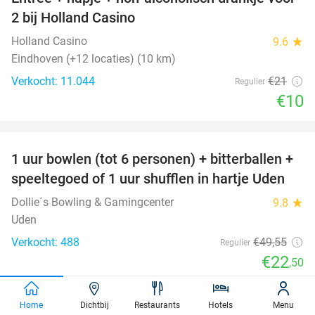
52%
2 bij Holland Casino
Holland Casino
9.6
star
Eindhoven (+12 locaties) (10 km)
Verkocht: 11.044
€21
Regulier
€10
favorite_border
1 uur bowlen (tot 6 personen) + bitterballen +
55%
speeltegoed of 1 uur shufflen in hartje Uden
Dollie´s Bowling & Gamingcenter
9.8
star
Uden
Verkocht: 488
€49
,55
Regulier
€22
,50
favorite_border
Home
Dichtbij
Restaurants
Hotels
Menu