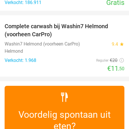
Gratis
Verkocht: 186.911
favorite_border
Complete carwash bij Washin7 Helmond
43%
(voorheen CarPro)
Washin7 Helmond (voorheen CarPro)
9.4
star
Helmond
Verkocht: 1.968
€20
Regulier
€11
,50
Voordelig spontaan uit
eten?