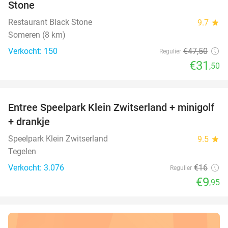
Stone
Restaurant Black Stone
9.7
star
Someren (8 km)
Verkocht: 150
€47
,50
Regulier
€31
,50
favorite_border
Entree Speelpark Klein Zwitserland + minigolf
38%
+ drankje
Speelpark Klein Zwitserland
9.5
star
Tegelen
Verkocht: 3.076
€16
Regulier
€9
,95