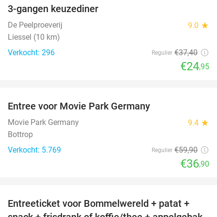
3-gangen keuzediner
33%
De Peelproeverij
9.0
star
Liessel (10 km)
Verkocht: 296
€37
,40
Regulier
€24
,95
favorite_border
Entree voor Movie Park Germany
38%
Movie Park Germany
9.4
star
Bottrop
Verkocht: 5.769
€59
,90
Regulier
€36
,90
favorite_border
Entreeticket voor Bommelwereld + patat +
23%
snack + frisdrank of koffie/thee + appelgebak