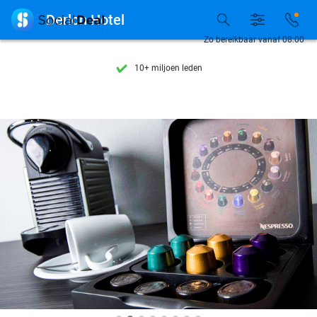
Ontdek 15.000+ deals

Derlon Hotel
7 dagen per week beschikbaar
Zo bereikbaar vanaf 08:00
10+ miljoen leden
9,4
op basis van
206.239 reviews
Ontdek 15.000+ deals
7 dagen per week beschikbaar
10+ miljoen leden