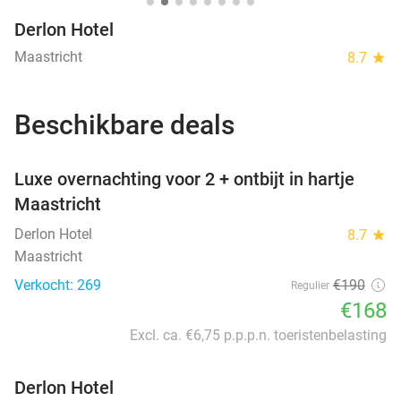
Derlon Hotel
Maastricht
8.7
star
Beschikbare deals
favorite_border
Luxe overnachting voor 2 + ontbijt in hartje
Maastricht
Derlon Hotel
8.7
star
Maastricht
Verkocht: 269
€190
Regulier
€168
Excl. ca. €6,75 p.p.p.n. toeristenbelasting
Derlon Hotel