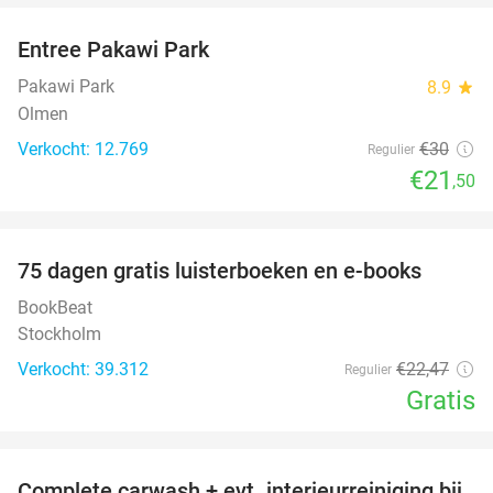
Entree Pakawi Park
28%
Pakawi Park
8.9
star
Olmen
Verkocht: 12.769
€30
Regulier
€21
,50
favorite_border
100%
75 dagen gratis luisterboeken en e-books
BookBeat
Stockholm
Verkocht: 39.312
€22
,47
Regulier
Gratis
favorite_border
Complete carwash + evt. interieurreiniging bij