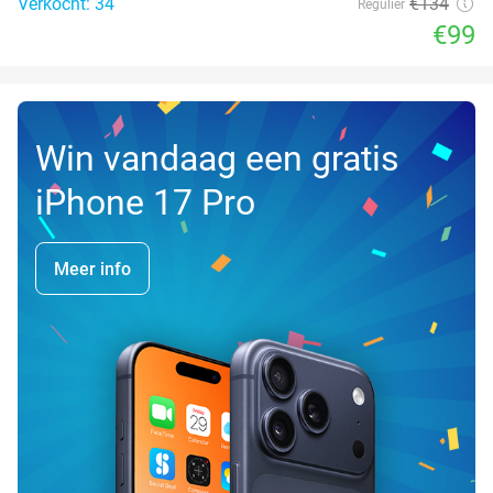
Verkocht: 34
€134
Regulier
€99
Win vandaag een gratis
iPhone 17 Pro
Meer info