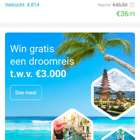
Verkocht: 4.814
€45
,50
Regulier
€36
,95
Win gratis
een droomreis
t.w.v. €3.000
Doe mee!