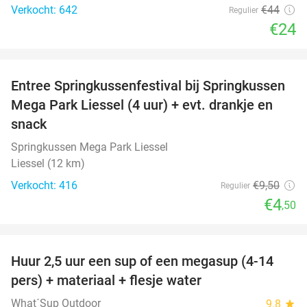
Verkocht: 642
€44
Regulier
€24
favorite_border
Entree Springkussenfestival bij Springkussen
53%
Mega Park Liessel (4 uur) + evt. drankje en
snack
Springkussen Mega Park Liessel
Liessel (12 km)
Verkocht: 416
€9
,50
Regulier
€4
,50
favorite_border
Huur 2,5 uur een sup of een megasup (4-14
31%
pers) + materiaal + flesje water
What´Sup Outdoor
9.8
star