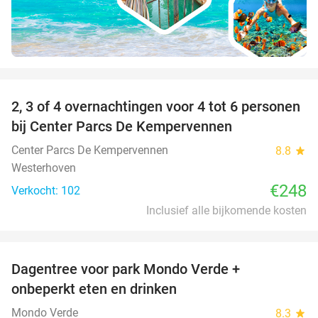
favorite_border
2, 3 of 4 overnachtingen voor 4 tot 6 personen
bij Center Parcs De Kempervennen
Center Parcs De Kempervennen
8.8
star
Westerhoven
€248
Verkocht: 102
Inclusief alle bijkomende kosten
favorite_border
Dagentree voor park Mondo Verde +
25%
onbeperkt eten en drinken
Mondo Verde
8.3
star