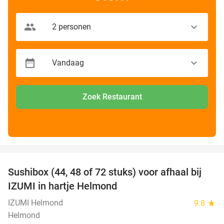
Zoek Restaurant
favorite_border
Sushibox (44, 48 of 72 stuks) voor afhaal bij
45%
IZUMI in hartje Helmond
IZUMI Helmond
9.8
star
Helmond