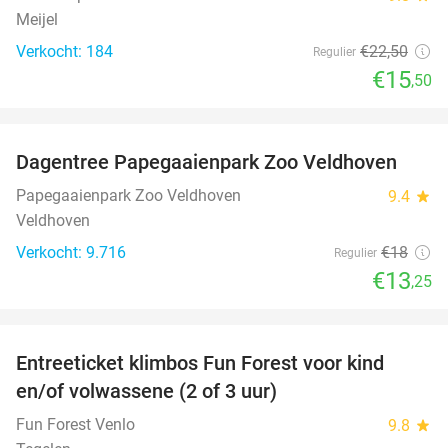
Meijel
Verkocht: 184
€22
,50
Regulier
€15
,50
favorite_border
Dagentree Papegaaienpark Zoo Veldhoven
26%
Papegaaienpark Zoo Veldhoven
9.4
star
Veldhoven
Verkocht: 9.716
€18
Regulier
€13
,25
favorite_border
Entreeticket klimbos Fun Forest voor kind
20%
en/of volwassene (2 of 3 uur)
Fun Forest Venlo
9.8
star