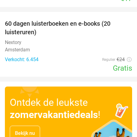
favorite_border
100%
60 dagen luisterboeken en e-books (20
luisteruren)
Nextory
Amsterdam
Verkocht: 6.454
€24
Regulier
Gratis
Ontdek de leukste
zomervakantiedeals
!
Bekijk nu