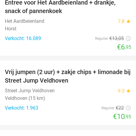
Entree voor Het Aardbeienland + drankje,
47%
snack of pannenkoek
Het Aardbeienland
7.8
star
Horst
Verkocht: 16.089
€13
,05
Regulier
€6
,95
favorite_border
Vrij jumpen (2 uur) + zakje chips + limonade bij
50%
Street Jump Veldhoven
Street Jump Veldhoven
9.3
star
Veldhoven (15 km)
Verkocht: 1.963
€22
Regulier
€10
,95
favorite_border