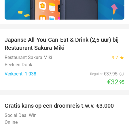
favorite_border
Japanse All-You-Can-Eat & Drink (2,5 uur) bij
13%
Restaurant Sakura Miki
Restaurant Sakura Miki
9.7
star
Beek en Donk
Verkocht: 1.038
€37
,95
Regulier
€32
,95
favorite_border
Gratis kans op een droomreis t.w.v. €3.000
Social Deal Win
Online