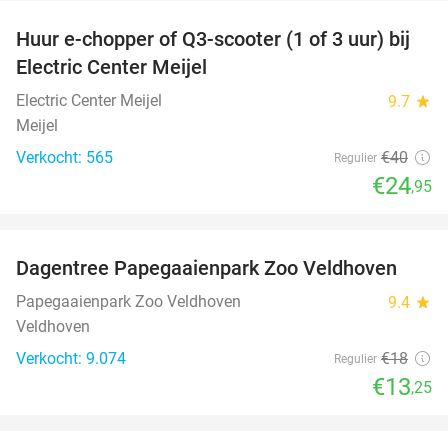
Huur e-chopper of Q3-scooter (1 of 3 uur) bij
38%
Electric Center Meijel
Electric Center Meijel
9.7
star
Meijel
Verkocht: 565
€40
Regulier
€24
,95
favorite_border
Dagentree Papegaaienpark Zoo Veldhoven
26%
Papegaaienpark Zoo Veldhoven
9.4
star
Veldhoven
Verkocht: 9.074
€18
Regulier
€13
,25
favorite_border