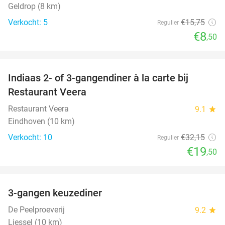
Geldrop (8 km)
Verkocht: 5
€15
,75
Regulier
€8
,50
favorite_border
Indiaas 2- of 3-gangendiner à la carte bij
39%
NEW
Restaurant Veera
TODAY
Restaurant Veera
9.1
star
Eindhoven (10 km)
Verkocht: 10
€32
,15
Regulier
€19
,50
favorite_border
3-gangen keuzediner
33%
De Peelproeverij
9.2
star
Liessel (10 km)