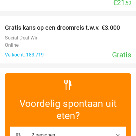
€21
,50
favorite_border
Gratis kans op een droomreis t.w.v. €3.000
Social Deal Win
Online
Gratis
Verkocht: 183.719
Voordelig spontaan uit
eten?