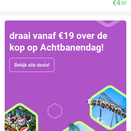
€4
,50
draai vanaf €19 over de
kop op Achtbanendag!
Bekijk alle deals!