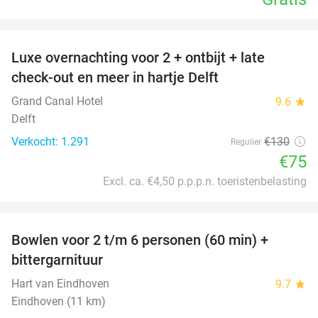
favorite_border
Luxe overnachting voor 2 + ontbijt + late
42%
check-out en meer in hartje Delft
Grand Canal Hotel
9.6
star
Delft
Verkocht: 1.291
€130
Regulier
€75
Excl. ca. €4,50 p.p.p.n. toeristenbelasting
favorite_border
Bowlen voor 2 t/m 6 personen (60 min) +
51%
bittergarnituur
Hart van Eindhoven
9.7
star
Eindhoven (11 km)