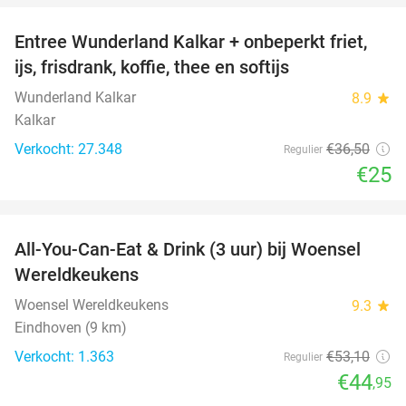
Entree Wunderland Kalkar + onbeperkt friet,
32%
ijs, frisdrank, koffie, thee en softijs
Wunderland Kalkar
8.9
star
Kalkar
Verkocht: 27.348
€36
,50
Regulier
€25
favorite_border
All-You-Can-Eat & Drink (3 uur) bij Woensel
15%
Wereldkeukens
Woensel Wereldkeukens
9.3
star
Eindhoven (9 km)
Verkocht: 1.363
€53
,10
Regulier
€44
,95