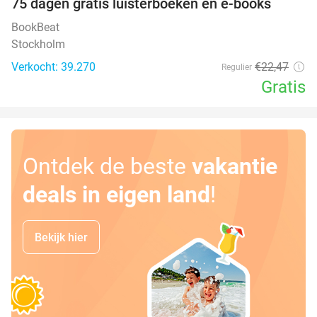
100%
75 dagen gratis luisterboeken en e-books
BookBeat
Stockholm
Verkocht: 39.270
€22
,47
Regulier
Gratis
Ontdek de beste
vakantie
deals in eigen land
!
Bekijk hier