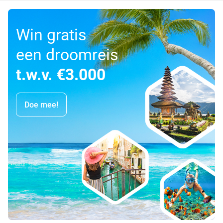
Win gratis
een droomreis
t.w.v. €3.000
Doe mee!