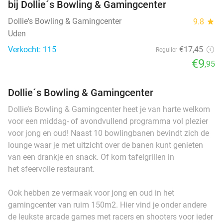
bij Dollie´s Bowling & Gamingcenter
Dollie's Bowling & Gamingcenter
9.8
star
Uden
Verkocht: 115
€17
,45
Regulier
€9
,95
Dollie´s Bowling & Gamingcenter
Dollie’s Bowling & Gamingcenter heet je van harte welkom
voor een middag- of avondvullend programma vol plezier
voor jong en oud! Naast 10 bowlingbanen bevindt zich de
lounge waar je met uitzicht over de banen kunt genieten
van een drankje en snack. Of kom tafelgrillen in
het sfeervolle restaurant.
Ook hebben ze vermaak voor jong en oud in het
gamingcenter van ruim 150m2. Hier vind je onder andere
de leukste arcade games met racers en shooters voor ieder