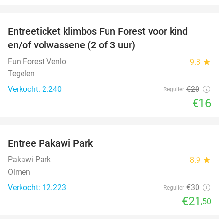
favorite_border
Entreeticket klimbos Fun Forest voor kind
20%
en/of volwassene (2 of 3 uur)
Fun Forest Venlo
9.8
star
Tegelen
Verkocht: 2.240
€20
Regulier
€16
favorite_border
Entree Pakawi Park
28%
Pakawi Park
8.9
star
Olmen
Verkocht: 12.223
€30
Regulier
€21
,50
favorite_border