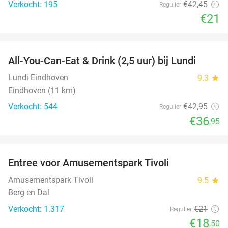
Verkocht: 195
€42
,45
Regulier
€21
favorite_border
All-You-Can-Eat & Drink (2,5 uur) bij Lundi
14%
Lundi Eindhoven
9.3
star
Eindhoven (11 km)
Verkocht: 544
€42
,95
Regulier
€36
,95
favorite_border
Entree voor Amusementspark Tivoli
12%
Amusementspark Tivoli
9.5
star
Berg en Dal
Verkocht: 1.317
€21
Regulier
€18
,50