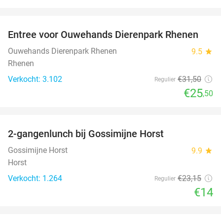
favorite_border
Entree voor Ouwehands Dierenpark Rhenen
19%
Ouwehands Dierenpark Rhenen
9.5
star
Rhenen
Verkocht: 3.102
€31
,50
Regulier
€25
,50
favorite_border
2-gangenlunch bij Gossimijne Horst
40%
Gossimijne Horst
9.9
star
Horst
Verkocht: 1.264
€23
,15
Regulier
€14
favorite_border