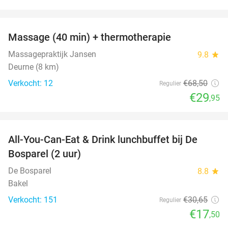
favorite_border
Massage (40 min) + thermotherapie
56%
Massagepraktijk Jansen
9.8
star
Deurne (8 km)
Verkocht: 12
€68
,50
Regulier
€29
,95
favorite_border
All-You-Can-Eat & Drink lunchbuffet bij De
43%
Bosparel (2 uur)
De Bosparel
8.8
star
Bakel
Verkocht: 151
€30
,65
Regulier
€17
,50