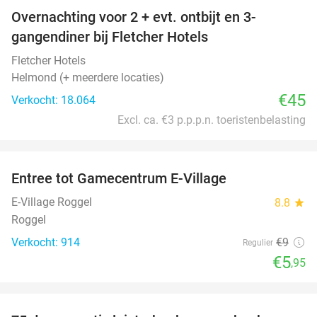
Overnachting voor 2 + evt. ontbijt en 3-
gangendiner bij Fletcher Hotels
Fletcher Hotels
Helmond (+ meerdere locaties)
€45
Verkocht: 18.064
Excl. ca. €3 p.p.p.n. toeristenbelasting
favorite_border
Entree tot Gamecentrum E-Village
34%
E-Village Roggel
8.8
star
Roggel
Verkocht: 914
€9
Regulier
€5
,95
favorite_border