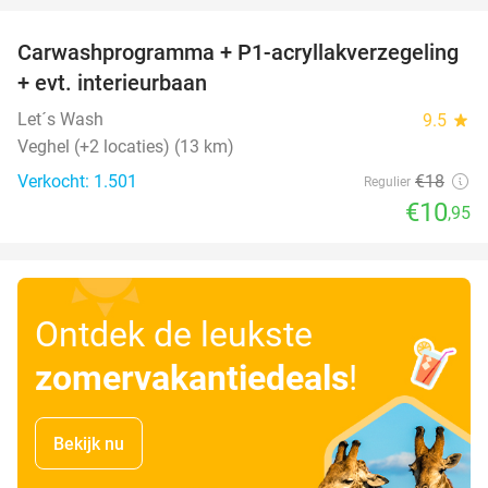
Carwashprogramma + P1-acryllakverzegeling
39%
+ evt. interieurbaan
Let´s Wash
9.5
star
Veghel (+2 locaties) (13 km)
Verkocht: 1.501
€18
Regulier
€10
,95
Ontdek de leukste
zomervakantiedeals
!
Bekijk nu