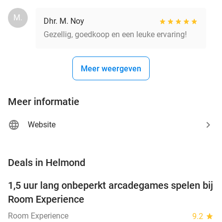
M.
Dhr. M. Noy
Gezellig, goedkoop en een leuke ervaring!
Meer weergeven
Meer informatie
Website
favorite_border
Deals in Helmond
1,5 uur lang onbeperkt arcadegames spelen bij
46%
NEW
Room Experience
TODAY
Room Experience
9.2
star