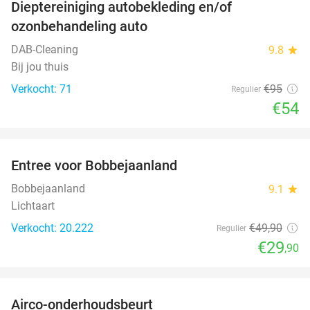
Dieptereiniging autobekleding en/of
43%
ozonbehandeling auto
DAB-Cleaning
9.8
star
Bij jou thuis
Verkocht: 71
€95
Regulier
€54
favorite_border
Entree voor Bobbejaanland
40%
Bobbejaanland
9.1
star
Lichtaart
Verkocht: 20.222
€49
,90
Regulier
€29
,90
favorite_border
Airco-onderhoudsbeurt
60%