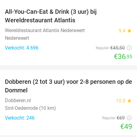
All-You-Can-Eat & Drink (3 uur) bij
19%
Wereldrestaurant Atlantis
Wereldrestaurant Atlantis Nederweert
9.4
star
Nederweert
Verkocht: 4.696
€45
,50
Regulier
€36
,95
favorite_border
Dobberen (2 tot 3 uur) voor 2-8 personen op de
29%
Dommel
Dobberen.nl
10.0
star
Sint-Oedenrode (10 km)
Verkocht: 246
€69
Regulier
€49
favorite_border