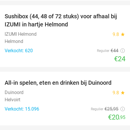
favorite_border
Sushibox (44, 48 of 72 stuks) voor afhaal bij
45%
IZUMI in hartje Helmond
IZUMI Helmond
9.8
star
Helmond
Verkocht: 620
€44
Regulier
€24
favorite_border
All-in spelen, eten en drinken bij Duinoord
19%
Duinoord
9.8
star
Helvoirt
Verkocht: 15.096
€25
,95
Regulier
€20
,95
favorite_border