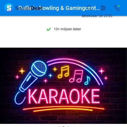
Ontdek 15.000+ deals

Dollie´s Bowling & Gamingcenter
7 dagen per week beschikbaar
Bereikbaar tot 23:00
10+ miljoen leden
9,4
op basis van
205.983 reviews
Ontdek 15.000+ deals
7 dagen per week beschikbaar
10+ miljoen leden