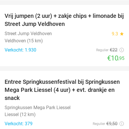
favorite_border
Vrij jumpen (2 uur) + zakje chips + limonade bij
50%
Street Jump Veldhoven
Street Jump Veldhoven
9.3
star
Veldhoven (15 km)
Verkocht: 1.930
€22
Regulier
€10
,95
favorite_border
Entree Springkussenfestival bij Springkussen
53%
Mega Park Liessel (4 uur) + evt. drankje en
snack
Springkussen Mega Park Liessel
Liessel (12 km)
Verkocht: 379
€9
,50
Regulier