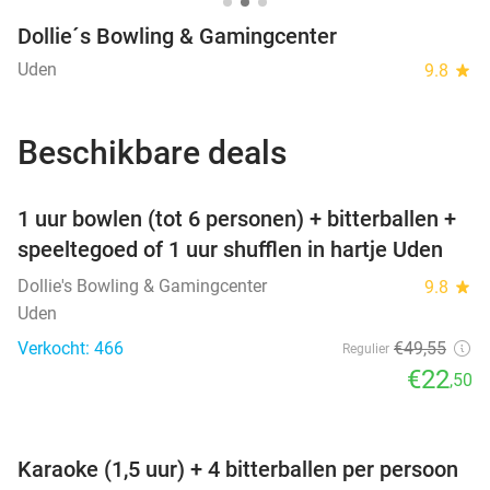
Dollie´s Bowling & Gamingcenter
Uden
9.8
star
Beschikbare deals
favorite_border
1 uur bowlen (tot 6 personen) + bitterballen +
speeltegoed of 1 uur shufflen in hartje Uden
Dollie's Bowling & Gamingcenter
9.8
star
Uden
Verkocht: 466
€49
,55
Regulier
€22
,50
favorite_border
Karaoke (1,5 uur) + 4 bitterballen per persoon