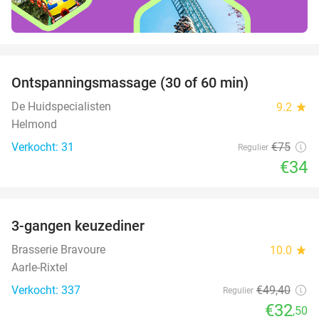
favorite_border
Ontspanningsmassage (30 of 60 min)
55%
De Huidspecialisten
9.2
star
Helmond
Verkocht: 31
€75
Regulier
€34
favorite_border
3-gangen keuzediner
34%
Brasserie Bravoure
10.0
star
Aarle-Rixtel
Verkocht: 337
€49
,40
Regulier
€32
,50