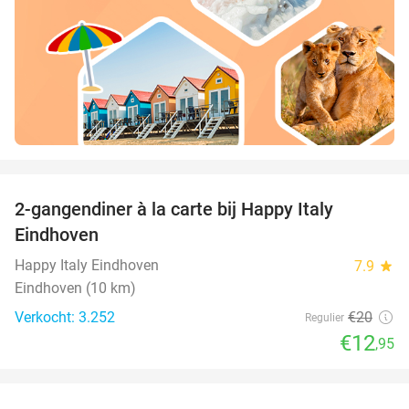
favorite_border
2-gangendiner à la carte bij Happy Italy
35%
Eindhoven
Happy Italy Eindhoven
7.9
star
Eindhoven (10 km)
Verkocht: 3.252
€20
Regulier
€12
,95
favorite_border