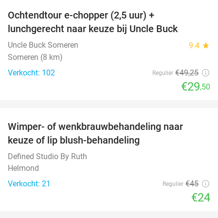
Ochtendtour e-chopper (2,5 uur) +
40%
lunchgerecht naar keuze bij Uncle Buck
Uncle Buck Someren
9.4
star
Someren (8 km)
Verkocht: 102
€49
,25
Regulier
€29
,50
favorite_border
Wimper- of wenkbrauwbehandeling naar
47%
keuze of lip blush-behandeling
Defined Studio By Ruth
Helmond
Verkocht: 21
€45
Regulier
€24