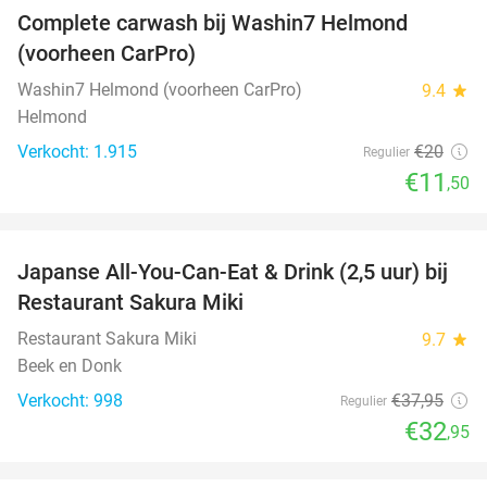
Complete carwash bij Washin7 Helmond
43%
(voorheen CarPro)
Washin7 Helmond (voorheen CarPro)
9.4
star
Helmond
Verkocht: 1.915
€20
Regulier
€11
,50
favorite_border
Japanse All-You-Can-Eat & Drink (2,5 uur) bij
13%
Restaurant Sakura Miki
Restaurant Sakura Miki
9.7
star
Beek en Donk
Verkocht: 998
€37
,95
Regulier
€32
,95
favorite_border