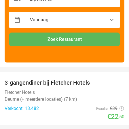
Zoek Restaurant
favorite_border
3-gangendiner bij Fletcher Hotels
42%
Fletcher Hotels
Deurne (+ meerdere locaties) (7 km)
Verkocht: 13.482
€39
Regulier
€22
,50
favorite_border