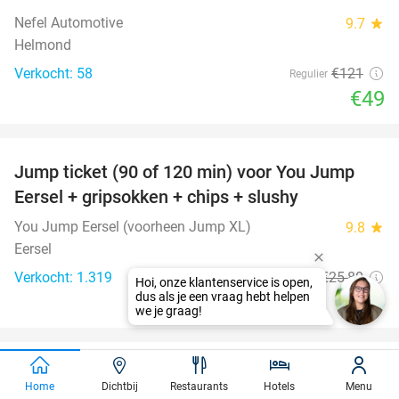
Nefel Automotive
9.7
star
Helmond
Verkocht: 58
€121
Regulier
€49
favorite_border
Jump ticket (90 of 120 min) voor You Jump
61%
Eersel + gripsokken + chips + slushy
You Jump Eersel (voorheen Jump XL)
9.8
star
Eersel
Verkocht: 1.319
€25
,80
Regulier
€9
,95
favorite_border
Entree voor Avonturenboerderij Molenwaard
27%
Home
Dichtbij
Restaurants
Hotels
Menu