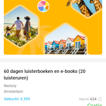
favorite_border
100%
60 dagen luisterboeken en e-books (20
luisteruren)
Nextory
Amsterdam
Verkocht: 6.399
€24
Regulier
Gratis