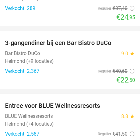
Verkocht: 289
€37
,40
Regulier
€24
,95
favorite_border
3-gangendiner bij een Bar Bistro DuCo
45%
Bar Bistro DuCo
9.0
star
Helmond (+9 locaties)
Verkocht: 2.367
€40
,60
Regulier
€22
,50
favorite_border
Entree voor BLUE Wellnessresorts
48%
BLUE Wellnessresorts
8.8
star
Helmond (+4 locaties)
Verkocht: 2.587
€41
,50
Regulier