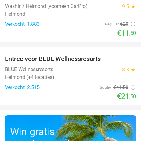
Washin7 Helmond (voorheen CarPro)
9.5
star
Helmond
Verkocht: 1.883
€20
Regulier
€11
,50
favorite_border
Entree voor BLUE Wellnessresorts
48%
BLUE Wellnessresorts
8.8
star
Helmond (+4 locaties)
Verkocht: 2.515
€41
,50
Regulier
€21
,50
Win gratis