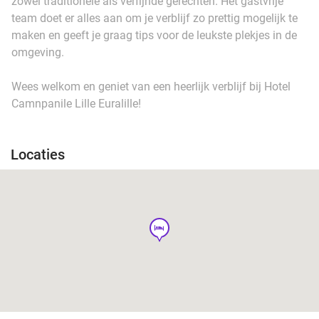
zowel traditionele als verfijnde gerechten. Het gastvrije
team doet er alles aan om je verblijf zo prettig mogelijk te
maken en geeft je graag tips voor de leukste plekjes in de
omgeving.
Wees welkom en geniet van een heerlijk verblijf bij Hotel
Camnpanile Lille Euralille!
Locaties
hotel