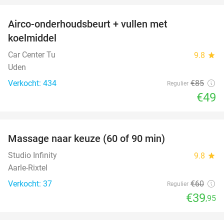
Airco-onderhoudsbeurt + vullen met
42%
koelmiddel
Car Center Tu
9.8
star
Uden
Verkocht: 434
€85
Regulier
€49
favorite_border
Massage naar keuze (60 of 90 min)
33%
Studio Infinity
9.8
star
Aarle-Rixtel
Verkocht: 37
€60
Regulier
€39
,95
favorite_border