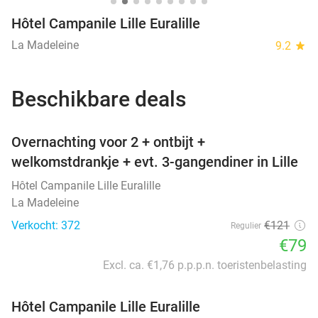
Hôtel Campanile Lille Euralille
La Madeleine
9.2
star
Beschikbare deals
favorite_border
Overnachting voor 2 + ontbijt +
welkomstdrankje + evt. 3-gangendiner in Lille
Hôtel Campanile Lille Euralille
La Madeleine
Verkocht: 372
€121
Regulier
€79
Excl. ca. €1,76 p.p.p.n. toeristenbelasting
Hôtel Campanile Lille Euralille