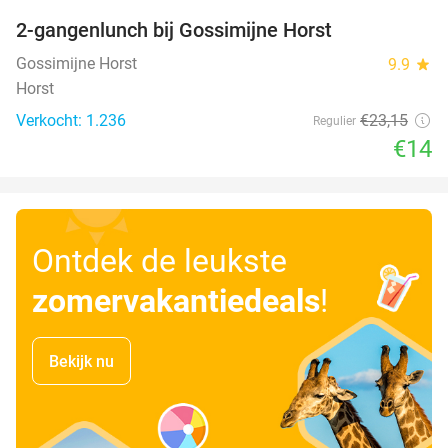
2-gangenlunch bij Gossimijne Horst
40%
Gossimijne Horst
9.9
star
Horst
Verkocht: 1.236
€23
,15
Regulier
€14
Ontdek de leukste
zomervakantiedeals
!
Bekijk nu