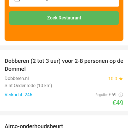
Zoek Restaurant
favorite_border
Dobberen (2 tot 3 uur) voor 2-8 personen op de
29%
Dommel
Dobberen.nl
10.0
star
Sint-Oedenrode (10 km)
Verkocht: 246
€69
Regulier
€49
favorite_border
Airco-onderhoudsbeurt