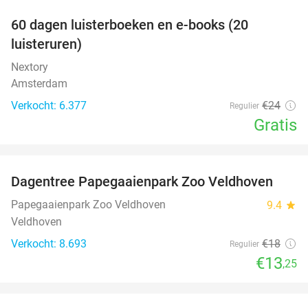
100%
60 dagen luisterboeken en e-books (20
luisteruren)
Nextory
Amsterdam
Verkocht: 6.377
€24
Regulier
Gratis
favorite_border
Dagentree Papegaaienpark Zoo Veldhoven
26%
Papegaaienpark Zoo Veldhoven
9.4
star
Veldhoven
Verkocht: 8.693
€18
Regulier
€13
,25
favorite_border