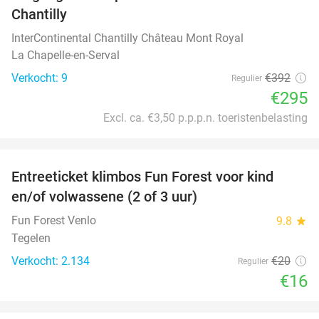
Chantilly
InterContinental Chantilly Château Mont Royal
La Chapelle-en-Serval
Verkocht: 9
€392
Regulier
€295
Excl. ca. €3,50 p.p.p.n. toeristenbelasting
favorite_border
Entreeticket klimbos Fun Forest voor kind
20%
en/of volwassene (2 of 3 uur)
Fun Forest Venlo
9.8
star
Tegelen
Verkocht: 2.134
€20
Regulier
€16
favorite_border