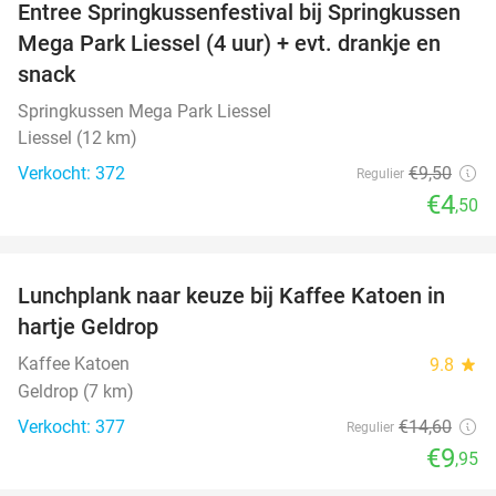
Entree Springkussenfestival bij Springkussen
53%
Mega Park Liessel (4 uur) + evt. drankje en
snack
Springkussen Mega Park Liessel
Liessel (12 km)
Verkocht: 372
€9
,50
Regulier
€4
,50
favorite_border
Lunchplank naar keuze bij Kaffee Katoen in
32%
hartje Geldrop
Kaffee Katoen
9.8
star
Geldrop (7 km)
Verkocht: 377
€14
,60
Regulier
€9
,95
favorite_border