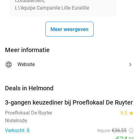
Cordialement,
L\'équipe Campanile Lille Euralille
Meer weergeven
Meer informatie
Website
favorite_border
Deals in Helmond
3-gangen keuzediner bij Proeflokaal De Ruyter
33%
NEW
TODAY
Proeflokaal De Ruyter
9.5
star
Nistelrode
Verkocht: 8
€36
,55
Regulier