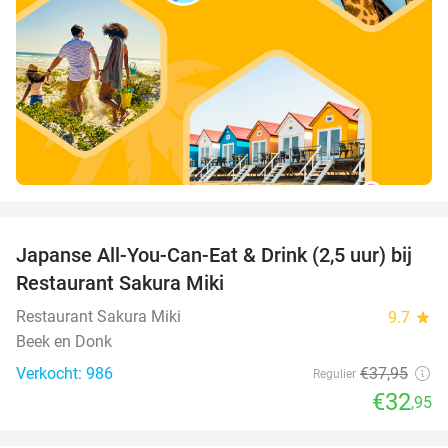
favorite_border
Japanse All-You-Can-Eat & Drink (2,5 uur) bij
13%
Restaurant Sakura Miki
Restaurant Sakura Miki
9.7
star
Beek en Donk
Verkocht: 986
€37
,95
Regulier
€32
,95
favorite_border