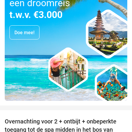
een droomreis
t.w.v. €3.000
Doe mee!
favorite_border
Overnachting voor 2 + ontbijt + onbeperkte
25%
toegang tot de spa midden in het bos van