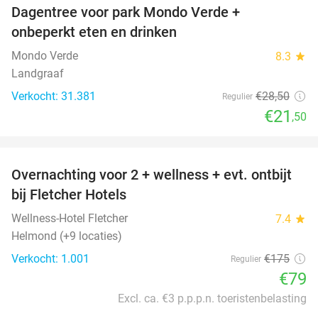
Dagentree voor park Mondo Verde +
25%
onbeperkt eten en drinken
Mondo Verde
8.3
star
Landgraaf
Verkocht: 31.381
€28
,50
Regulier
€21
,50
favorite_border
Overnachting voor 2 + wellness + evt. ontbijt
55%
bij Fletcher Hotels
Wellness-Hotel Fletcher
7.4
star
Helmond (+9 locaties)
Verkocht: 1.001
€175
Regulier
€79
Excl. ca. €3 p.p.p.n. toeristenbelasting