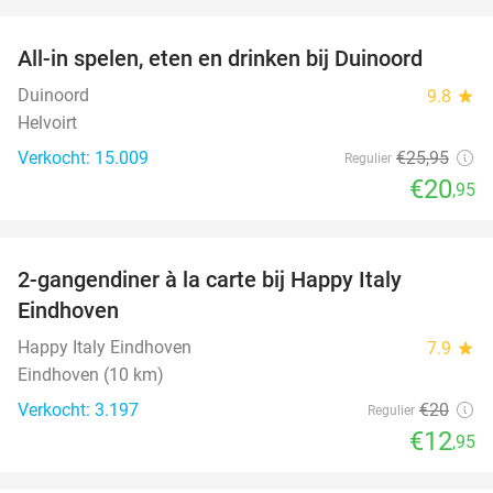
favorite_border
All-in spelen, eten en drinken bij Duinoord
19%
Duinoord
9.8
star
Helvoirt
Verkocht: 15.009
€25
,95
Regulier
€20
,95
favorite_border
2-gangendiner à la carte bij Happy Italy
35%
Eindhoven
Happy Italy Eindhoven
7.9
star
Eindhoven (10 km)
Verkocht: 3.197
€20
Regulier
€12
,95
favorite_border