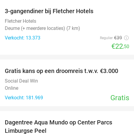
3-gangendiner bij Fletcher Hotels
42%
Fletcher Hotels
Deurne (+ meerdere locaties) (7 km)
Verkocht: 13.373
€39
Regulier
€22
,50
favorite_border
Gratis kans op een droomreis t.w.v. €3.000
Social Deal Win
Online
Gratis
Verkocht: 181.969
favorite_border
Dagentree Aqua Mundo op Center Parcs
33%
Limburgse Peel