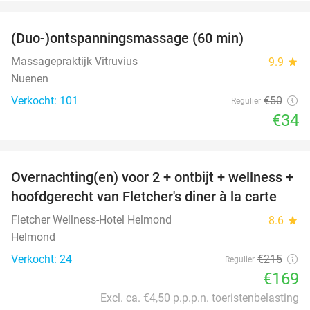
favorite_border
(Duo-)ontspanningsmassage (60 min)
32%
Massagepraktijk Vitruvius
9.9
star
Nuenen
Verkocht: 101
€50
Regulier
€34
favorite_border
Overnachting(en) voor 2 + ontbijt + wellness +
21%
hoofdgerecht van Fletcher's diner à la carte
Fletcher Wellness-Hotel Helmond
8.6
star
Helmond
Verkocht: 24
€215
Regulier
€169
Excl. ca. €4,50 p.p.p.n. toeristenbelasting