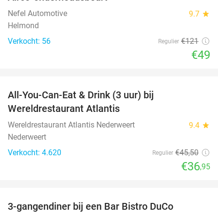
60%
Nefel Automotive
9.7
star
Helmond
Verkocht: 56
€121
Regulier
€49
favorite_border
All-You-Can-Eat & Drink (3 uur) bij
19%
Wereldrestaurant Atlantis
Wereldrestaurant Atlantis Nederweert
9.4
star
Nederweert
Verkocht: 4.620
€45
,50
Regulier
€36
,95
favorite_border
3-gangendiner bij een Bar Bistro DuCo
45%