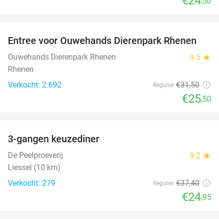
€24
,50
favorite_border
Entree voor Ouwehands Dierenpark Rhenen
19%
NEW
TODAY
Ouwehands Dierenpark Rhenen
9.5
star
Rhenen
Verkocht: 2.692
€31
,50
Regulier
€25
,50
favorite_border
3-gangen keuzediner
33%
De Peelproeverij
9.2
star
Liessel (10 km)
Verkocht: 279
€37
,40
Regulier
€24
,95
favorite_border