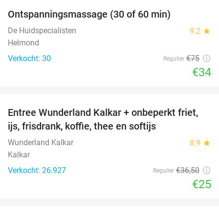
Ontspanningsmassage (30 of 60 min)
55%
De Huidspecialisten
9.2
star
Helmond
Verkocht: 30
€75
Regulier
€34
favorite_border
Entree Wunderland Kalkar + onbeperkt friet,
32%
ijs, frisdrank, koffie, thee en softijs
Wunderland Kalkar
8.9
star
Kalkar
Verkocht: 26.927
€36
,50
Regulier
€25
favorite_border