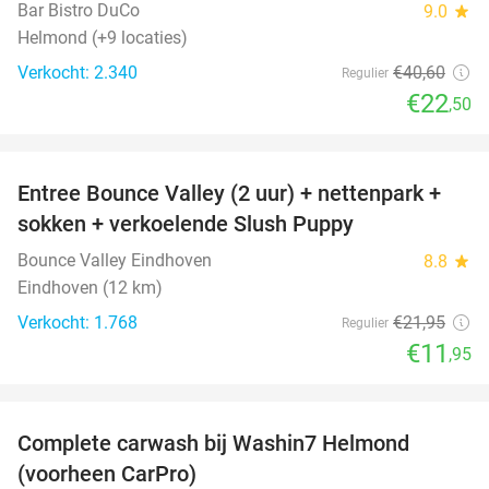
Bar Bistro DuCo
9.0
star
Helmond (+9 locaties)
Verkocht: 2.340
€40
,60
Regulier
€22
,50
favorite_border
Entree Bounce Valley (2 uur) + nettenpark +
46%
sokken + verkoelende Slush Puppy
Bounce Valley Eindhoven
8.8
star
Eindhoven (12 km)
Verkocht: 1.768
€21
,95
Regulier
€11
,95
favorite_border
Complete carwash bij Washin7 Helmond
43%
(voorheen CarPro)