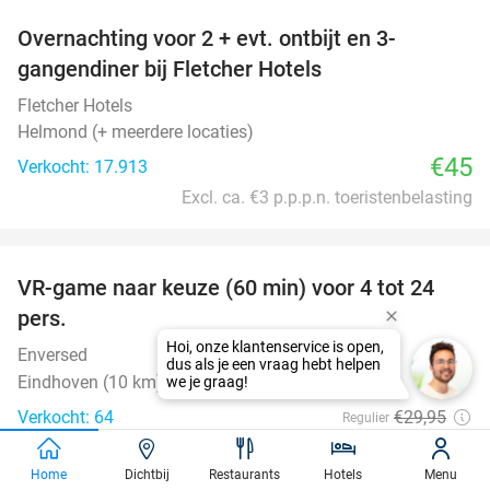
Overnachting voor 2 + evt. ontbijt en 3-
gangendiner bij Fletcher Hotels
Fletcher Hotels
Helmond (+ meerdere locaties)
€45
Verkocht: 17.913
Excl. ca. €3 p.p.p.n. toeristenbelasting
favorite_border
VR-game naar keuze (60 min) voor 4 tot 24
35%
pers.
Enversed
9.1
star
Eindhoven (10 km)
Verkocht: 64
€29
,95
Regulier
€19
,50
Home
Dichtbij
Restaurants
Hotels
Menu
favorite_border