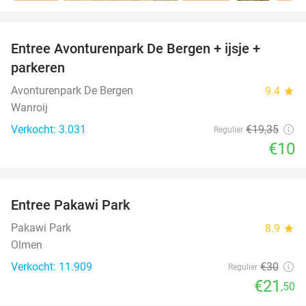
favorite_border
Entree Avonturenpark De Bergen + ijsje +
48%
parkeren
Avonturenpark De Bergen
9.4
star
Wanroij
Verkocht: 3.031
€19
,35
Regulier
€10
favorite_border
Entree Pakawi Park
28%
Pakawi Park
8.9
star
Olmen
Verkocht: 11.909
€30
Regulier
€21
,50