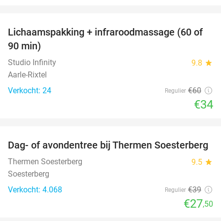
favorite_border
Lichaamspakking + infraroodmassage (60 of
43%
90 min)
Studio Infinity
9.8
star
Aarle-Rixtel
Verkocht: 24
€60
Regulier
€34
favorite_border
Dag- of avondentree bij Thermen Soesterberg
29%
Thermen Soesterberg
9.5
star
Soesterberg
Verkocht: 4.068
€39
Regulier
€27
,50