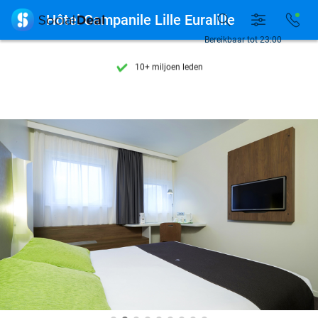
Ontdek 15.000+ deals

Hôtel Campanile Lille Euralille
7 dagen per week beschikbaar
Bereikbaar tot 23:00
10+ miljoen leden
9,4
op basis van
205.807 reviews
Ontdek 15.000+ deals
7 dagen per week beschikbaar
10+ miljoen leden