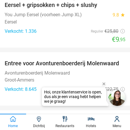
Eersel + gripsokken + chips + slushy
You Jump Eersel (voorheen Jump XL)
9.8
star
Eersel
Verkocht: 1.336
€25
,80
Regulier
€9
,95
favorite_border
Entree voor Avonturenboerderij Molenwaard
27%
Avonturenboerderij Molenwaard
Groot-Ammers
Verkocht: 8.645
€22
,75
Regulier
€16
,50
favorite_border
2 uur bowlen (2 t/m 6 personen) bij Fletcher
50%
Home
Dichtbij
Restaurants
Hotels
Menu