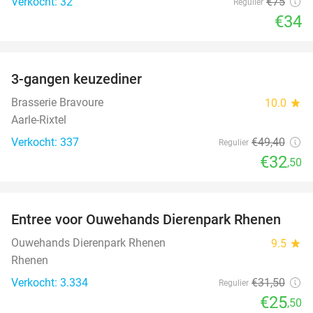
Verkocht: 32
€75
Regulier
€34
favorite_border
3-gangen keuzediner
34%
Brasserie Bravoure
10.0
star
Aarle-Rixtel
Verkocht: 337
€49
,40
Regulier
€32
,50
favorite_border
Entree voor Ouwehands Dierenpark Rhenen
19%
Ouwehands Dierenpark Rhenen
9.5
star
Rhenen
Verkocht: 3.334
€31
,50
Regulier
€25
,50