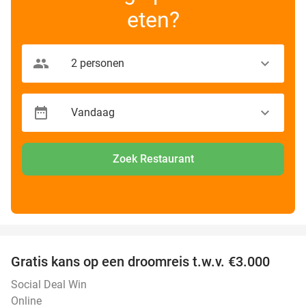
eten?
Zoek Restaurant
favorite_border
Gratis kans op een droomreis t.w.v. €3.000
Social Deal Win
Online