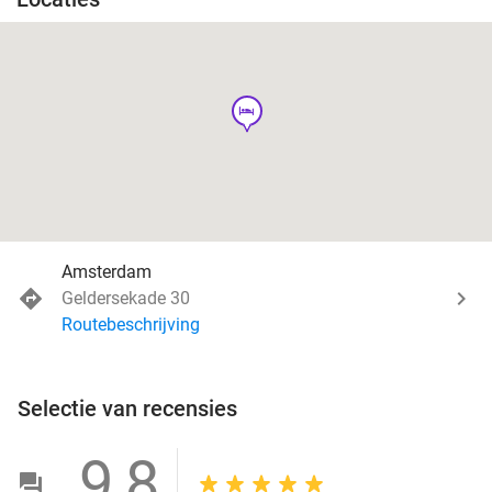
hotel
Amsterdam
Geldersekade 30
Routebeschrijving
Selectie van recensies
9,8