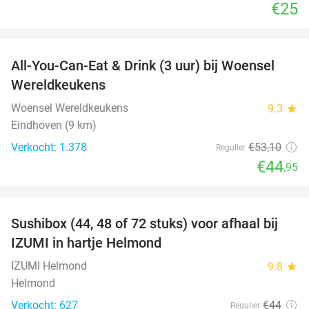
€25
favorite_border
All-You-Can-Eat & Drink (3 uur) bij Woensel
15%
Wereldkeukens
Woensel Wereldkeukens
9.3
star
Eindhoven (9 km)
Verkocht: 1.378
€53
,10
Regulier
€44
,95
favorite_border
Sushibox (44, 48 of 72 stuks) voor afhaal bij
45%
IZUMI in hartje Helmond
IZUMI Helmond
9.8
star
Helmond
Verkocht: 627
€44
Regulier