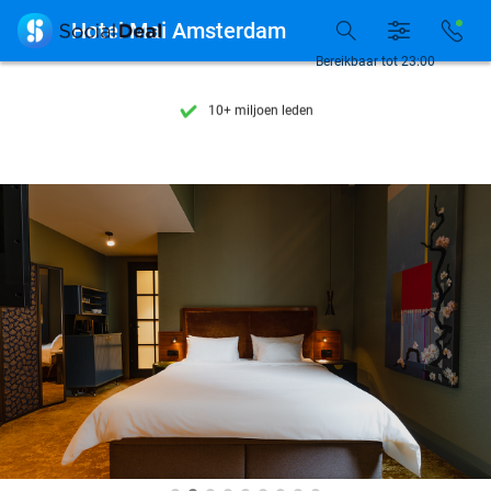
Ontdek 15.000+ deals

Hotel Mai Amsterdam
7 dagen per week beschikbaar
Bereikbaar tot 23:00
10+ miljoen leden
9,4
op basis van
206.043 reviews
Ontdek 15.000+ deals
7 dagen per week beschikbaar
10+ miljoen leden