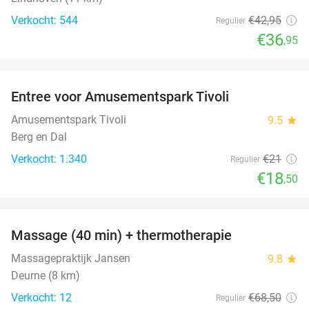
Verkocht: 544
€42
,95
Regulier
€36
,95
favorite_border
Entree voor Amusementspark Tivoli
12%
Amusementspark Tivoli
9.5
star
Berg en Dal
Verkocht: 1.340
€21
Regulier
€18
,50
favorite_border
Massage (40 min) + thermotherapie
56%
Massagepraktijk Jansen
9.8
star
Deurne (8 km)
Verkocht: 12
€68
,50
Regulier