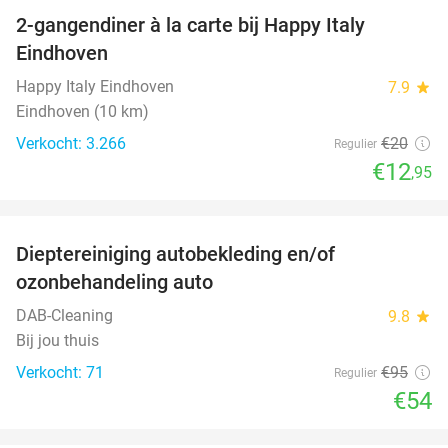
2-gangendiner à la carte bij Happy Italy
35%
Eindhoven
Happy Italy Eindhoven
7.9
star
Eindhoven (10 km)
Verkocht: 3.266
€20
Regulier
€12
,95
favorite_border
Dieptereiniging autobekleding en/of
43%
ozonbehandeling auto
DAB-Cleaning
9.8
star
Bij jou thuis
Verkocht: 71
€95
Regulier
€54
favorite_border