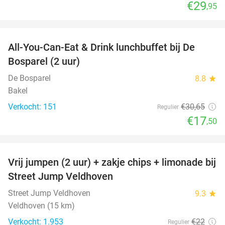
€29
,95
favorite_border
All-You-Can-Eat & Drink lunchbuffet bij De
43%
Bosparel (2 uur)
De Bosparel
8.8
star
Bakel
Verkocht: 151
€30
,65
Regulier
€17
,50
favorite_border
Vrij jumpen (2 uur) + zakje chips + limonade bij
50%
Street Jump Veldhoven
Street Jump Veldhoven
9.3
star
Veldhoven (15 km)
Verkocht: 1.953
€22
Regulier