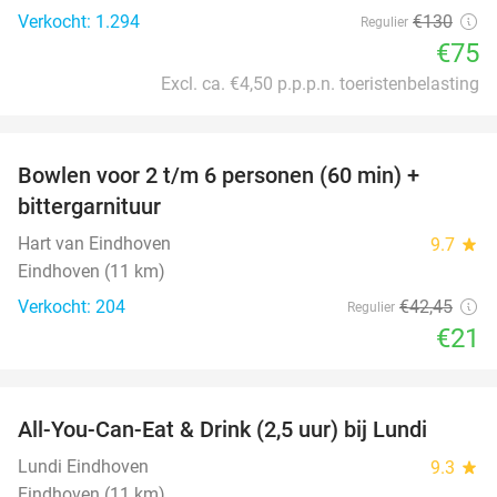
Verkocht: 1.294
€130
Regulier
€75
Excl. ca. €4,50 p.p.p.n. toeristenbelasting
favorite_border
Bowlen voor 2 t/m 6 personen (60 min) +
51%
bittergarnituur
Hart van Eindhoven
9.7
star
Eindhoven (11 km)
Verkocht: 204
€42
,45
Regulier
€21
favorite_border
All-You-Can-Eat & Drink (2,5 uur) bij Lundi
14%
Lundi Eindhoven
9.3
star
Eindhoven (11 km)