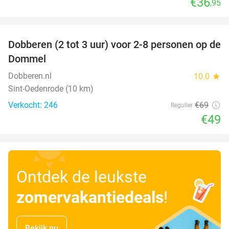
€36
,95
favorite_border
Dobberen (2 tot 3 uur) voor 2-8 personen op de
29%
Dommel
Dobberen.nl
10.0
star
Sint-Oedenrode (10 km)
Verkocht: 246
€69
Regulier
€49
Ontdek de leukste
zomervakantiedeals
!
Bekijk nu