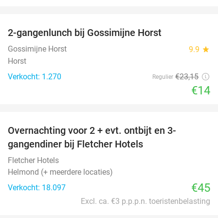
favorite_border
2-gangenlunch bij Gossimijne Horst
40%
Gossimijne Horst
9.9
star
Horst
Verkocht: 1.270
€23
,15
Regulier
€14
favorite_border
Overnachting voor 2 + evt. ontbijt en 3-
gangendiner bij Fletcher Hotels
Fletcher Hotels
Helmond (+ meerdere locaties)
€45
Verkocht: 18.097
Excl. ca. €3 p.p.p.n. toeristenbelasting
favorite_border