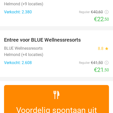
Helmond (+9 locaties)
Verkocht: 2.380
€40
,60
Regulier
€22
,50
favorite_border
Entree voor BLUE Wellnessresorts
48%
BLUE Wellnessresorts
8.8
star
Helmond (+4 locaties)
Verkocht: 2.608
€41
,50
Regulier
€21
,50
Voordelig spontaan uit