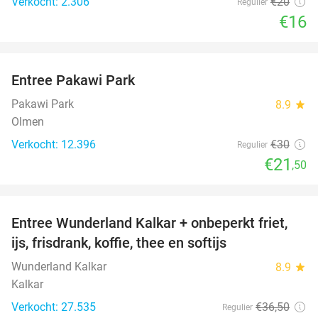
Verkocht: 2.306
€20
Regulier
€16
favorite_border
Entree Pakawi Park
28%
Pakawi Park
8.9
star
Olmen
Verkocht: 12.396
€30
Regulier
€21
,50
favorite_border
Entree Wunderland Kalkar + onbeperkt friet,
32%
ijs, frisdrank, koffie, thee en softijs
Wunderland Kalkar
8.9
star
Kalkar
Verkocht: 27.535
€36
,50
Regulier