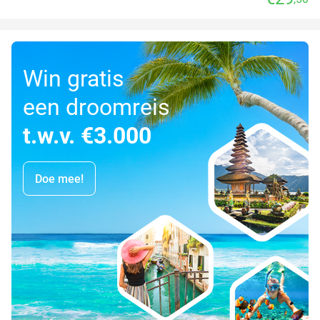
Win gratis
een droomreis
t.w.v. €3.000
Doe mee!