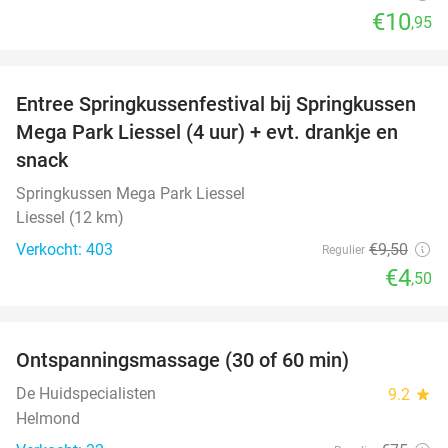
€10
,95
favorite_border
Entree Springkussenfestival bij Springkussen
53%
Mega Park Liessel (4 uur) + evt. drankje en
snack
Springkussen Mega Park Liessel
Liessel (12 km)
Verkocht: 403
€9
,50
Regulier
€4
,50
favorite_border
Ontspanningsmassage (30 of 60 min)
55%
De Huidspecialisten
9.2
star
Helmond