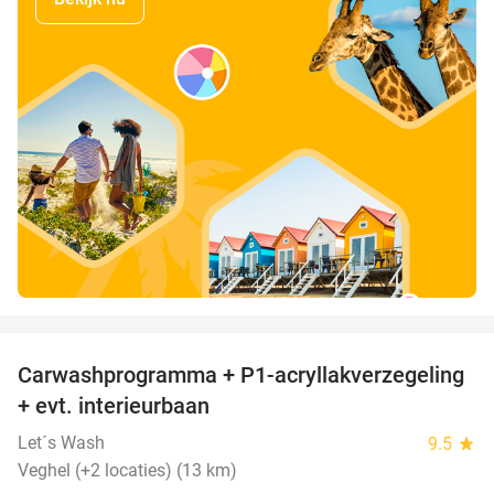
favorite_border
Carwashprogramma + P1-acryllakverzegeling
39%
+ evt. interieurbaan
Let´s Wash
9.5
star
Veghel (+2 locaties) (13 km)