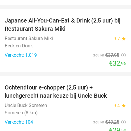
favorite_border
Japanse All-You-Can-Eat & Drink (2,5 uur) bij
13%
Restaurant Sakura Miki
Restaurant Sakura Miki
9.7
star
Beek en Donk
Verkocht: 1.019
€37
,95
Regulier
€32
,95
favorite_border
Ochtendtour e-chopper (2,5 uur) +
40%
lunchgerecht naar keuze bij Uncle Buck
Uncle Buck Someren
9.4
star
Someren (8 km)
Verkocht: 104
€49
,25
Regulier
€29
,50