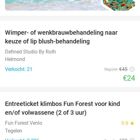
favorite_border
Wimper- of wenkbrauwbehandeling naar
47%
keuze of lip blush-behandeling
Defined Studio By Ruth
Helmond
Verkocht: 21
€45
Regulier
€24
favorite_border
Entreeticket klimbos Fun Forest voor kind
20%
en/of volwassene (2 of 3 uur)
Fun Forest Venlo
9.8
star
Tegelen