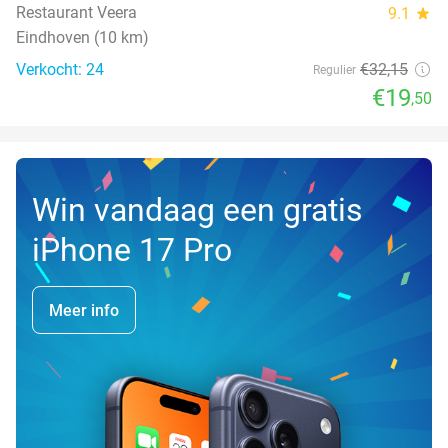
Restaurant Veera
9.1
star
Eindhoven (10 km)
Verkocht: 24
€32
,15
Regulier
€19
,50
Win vandaag een gratis
iPhone 17 Pro
Meer info