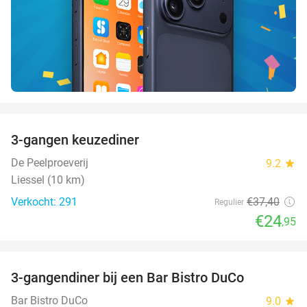
favorite_border
3-gangen keuzediner
33%
De Peelproeverij
9.2
star
Liessel (10 km)
Verkocht: 291
€37
,40
Regulier
€24
,95
favorite_border
3-gangendiner bij een Bar Bistro DuCo
45%
Bar Bistro DuCo
9.0
star