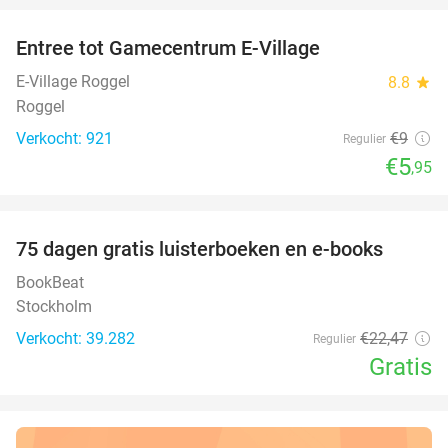
Entree tot Gamecentrum E-Village
34%
E-Village Roggel
8.8
star
Roggel
Verkocht: 921
€9
Regulier
€5
,95
favorite_border
100%
75 dagen gratis luisterboeken en e-books
BookBeat
Stockholm
Verkocht: 39.282
€22
,47
Regulier
Gratis