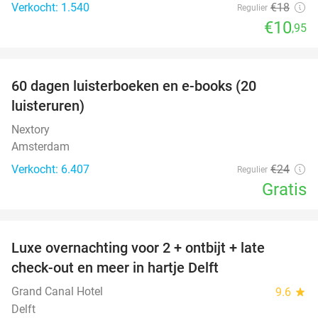
Verkocht: 1.540
€18
Regulier
€10
,95
favorite_border
100%
60 dagen luisterboeken en e-books (20
luisteruren)
Nextory
Amsterdam
Verkocht: 6.407
€24
Regulier
Gratis
favorite_border
Luxe overnachting voor 2 + ontbijt + late
42%
check-out en meer in hartje Delft
Grand Canal Hotel
9.6
star
Delft