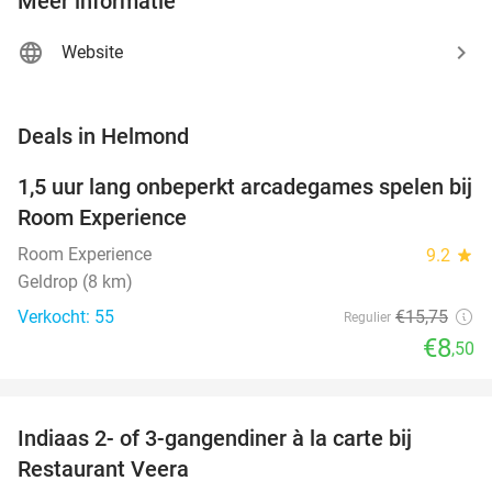
Meer informatie
Website
favorite_border
Deals in Helmond
1,5 uur lang onbeperkt arcadegames spelen bij
46%
NEW
Room Experience
TODAY
Room Experience
9.2
star
Geldrop (8 km)
Verkocht: 55
€15
,75
Regulier
€8
,50
favorite_border
Indiaas 2- of 3-gangendiner à la carte bij
39%
NEW
Restaurant Veera
TODAY