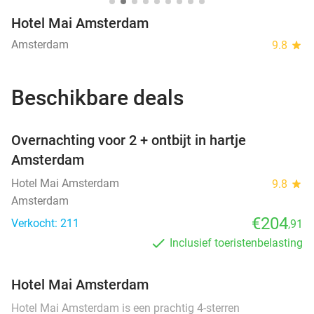
Hotel Mai Amsterdam
Amsterdam
9.8
star
Beschikbare deals
favorite_border
Overnachting voor 2 + ontbijt in hartje
Amsterdam
Hotel Mai Amsterdam
9.8
star
Amsterdam
€204
Verkocht: 211
,91
Inclusief toeristenbelasting
Hotel Mai Amsterdam
Hotel Mai Amsterdam is een prachtig 4-sterren