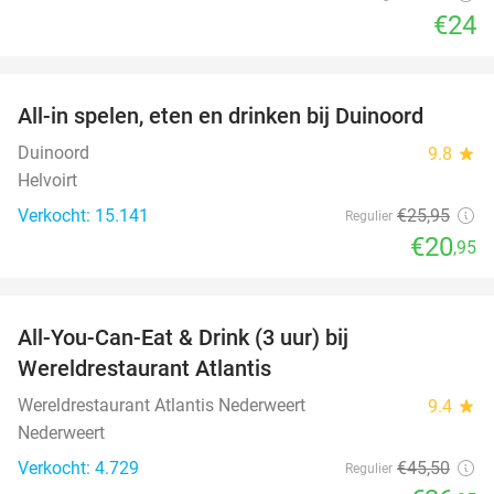
€24
favorite_border
All-in spelen, eten en drinken bij Duinoord
19%
Duinoord
9.8
star
Helvoirt
Verkocht: 15.141
€25
,95
Regulier
€20
,95
favorite_border
All-You-Can-Eat & Drink (3 uur) bij
19%
Wereldrestaurant Atlantis
Wereldrestaurant Atlantis Nederweert
9.4
star
Nederweert
Verkocht: 4.729
€45
,50
Regulier