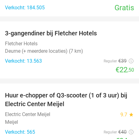
Gratis
Verkocht: 184.505
favorite_border
3-gangendiner bij Fletcher Hotels
42%
Fletcher Hotels
Deurne (+ meerdere locaties) (7 km)
Verkocht: 13.563
€39
Regulier
€22
,50
favorite_border
Huur e-chopper of Q3-scooter (1 of 3 uur) bij
38%
Electric Center Meijel
Electric Center Meijel
9.7
star
Meijel
Verkocht: 565
€40
Regulier