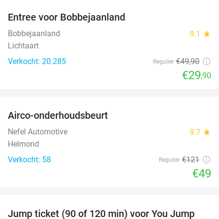
Entree voor Bobbejaanland
40%
Bobbejaanland
9.1
star
Lichtaart
Verkocht: 20.285
€49
,90
Regulier
€29
,90
favorite_border
Airco-onderhoudsbeurt
60%
Nefel Automotive
9.7
star
Helmond
Verkocht: 58
€121
Regulier
€49
favorite_border
Jump ticket (90 of 120 min) voor You Jump
61%