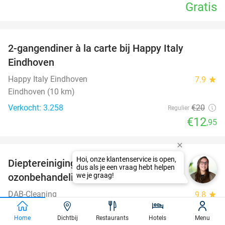
Gratis
favorite_border
2-gangendiner à la carte bij Happy Italy
35%
Eindhoven
Happy Italy Eindhoven
7.9
star
Eindhoven (10 km)
Verkocht: 3.258
€20
Regulier
€12
,95
favorite_border
Dieptereiniging autobekleding en/of
43%
ozonbehandeling auto
DAB-Cleaning
9.8
star
Bij jou thuis
Home
Dichtbij
Restaurants
Hotels
Menu
Verkocht: 71
€95
Regulier