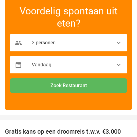
Voordelig spontaan uit
eten?
Zoek Restaurant
favorite_border
Gratis kans op een droomreis t.w.v. €3.000