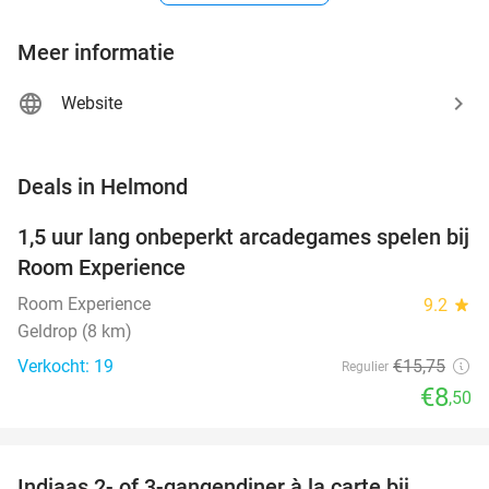
Meer informatie
Website
favorite_border
Deals in Helmond
1,5 uur lang onbeperkt arcadegames spelen bij
46%
NEW
Room Experience
TODAY
Room Experience
9.2
star
Geldrop (8 km)
Verkocht: 19
€15
,75
Regulier
€8
,50
favorite_border
Indiaas 2- of 3-gangendiner à la carte bij