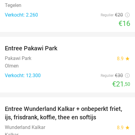
Tegelen
Verkocht: 2.260
€20
Regulier
€16
favorite_border
Entree Pakawi Park
28%
Pakawi Park
8.9
star
Olmen
Verkocht: 12.300
€30
Regulier
€21
,50
favorite_border
Entree Wunderland Kalkar + onbeperkt friet,
32%
ijs, frisdrank, koffie, thee en softijs
Wunderland Kalkar
8.9
star
Kalkar