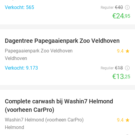
Verkocht: 565
€40
Regulier
€24
,95
favorite_border
Dagentree Papegaaienpark Zoo Veldhoven
26%
Papegaaienpark Zoo Veldhoven
9.4
star
Veldhoven
Verkocht: 9.173
€18
Regulier
€13
,25
favorite_border
Complete carwash bij Washin7 Helmond
43%
(voorheen CarPro)
Washin7 Helmond (voorheen CarPro)
9.4
star
Helmond