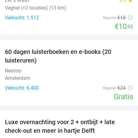
Let´s Wash
9.5
star
Veghel (+2 locaties) (13 km)
Verkocht: 1.512
€18
Regulier
€10
,95
favorite_border
100%
60 dagen luisterboeken en e-books (20
luisteruren)
Nextory
Amsterdam
Verkocht: 6.400
€24
Regulier
Gratis
favorite_border
Luxe overnachting voor 2 + ontbijt + late
42%
check-out en meer in hartje Delft