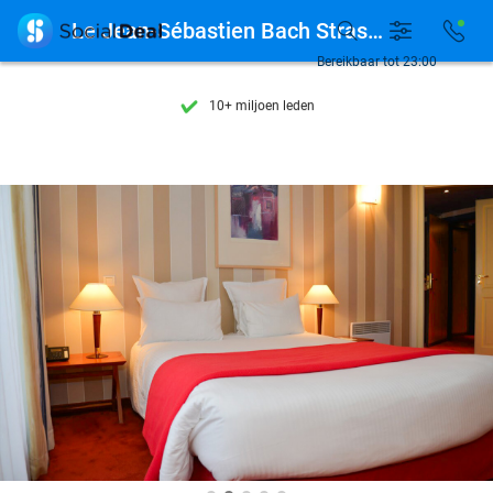
Ontdek 15.000+ deals

Le Jean-Sébastien Bach Strasbourg
7 dagen per week beschikbaar
Bereikbaar tot 23:00
10+ miljoen leden
9,4
op basis van
205.993 reviews
Ontdek 15.000+ deals
7 dagen per week beschikbaar
10+ miljoen leden