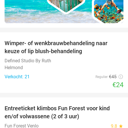
favorite_border
Wimper- of wenkbrauwbehandeling naar
47%
keuze of lip blush-behandeling
Defined Studio By Ruth
Helmond
Verkocht: 21
€45
Regulier
€24
favorite_border
Entreeticket klimbos Fun Forest voor kind
20%
en/of volwassene (2 of 3 uur)
Fun Forest Venlo
9.8
star