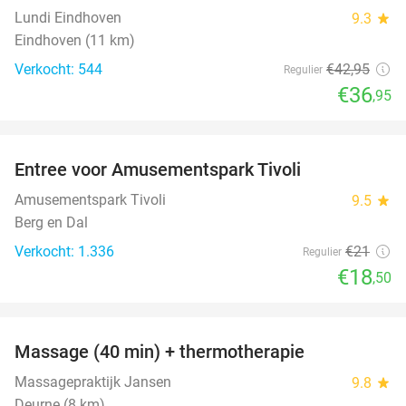
Lundi Eindhoven
9.3
star
Eindhoven (11 km)
Verkocht: 544
€42
,95
Regulier
€36
,95
favorite_border
Entree voor Amusementspark Tivoli
12%
Amusementspark Tivoli
9.5
star
Berg en Dal
Verkocht: 1.336
€21
Regulier
€18
,50
favorite_border
Massage (40 min) + thermotherapie
56%
Massagepraktijk Jansen
9.8
star
Deurne (8 km)