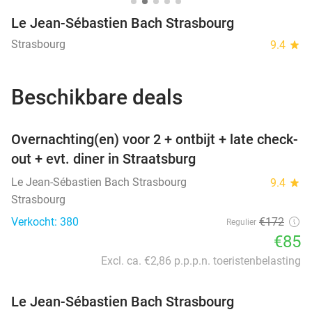
Le Jean-Sébastien Bach Strasbourg
Strasbourg
9.4
star
Beschikbare deals
favorite_border
Overnachting(en) voor 2 + ontbijt + late check-
out + evt. diner in Straatsburg
Le Jean-Sébastien Bach Strasbourg
9.4
star
Strasbourg
Verkocht: 380
€172
Regulier
€85
Excl. ca. €2,86 p.p.p.n. toeristenbelasting
Le Jean-Sébastien Bach Strasbourg