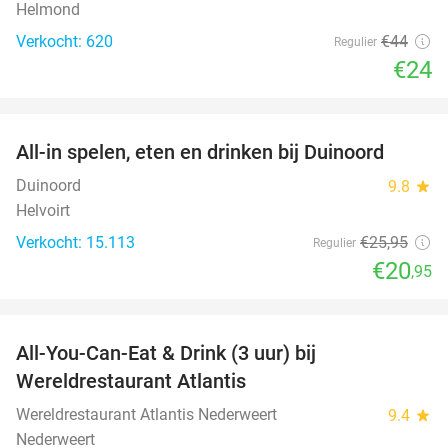
Helmond
Verkocht: 620
€44
Regulier
€24
favorite_border
All-in spelen, eten en drinken bij Duinoord
19%
Duinoord
9.8
star
Helvoirt
Verkocht: 15.113
€25
,95
Regulier
€20
,95
favorite_border
All-You-Can-Eat & Drink (3 uur) bij
19%
Wereldrestaurant Atlantis
Wereldrestaurant Atlantis Nederweert
9.4
star
Nederweert