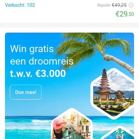
Verkocht: 102
€49
,25
Regulier
€29
,50
Win gratis
een droomreis
t.w.v. €3.000
Doe mee!