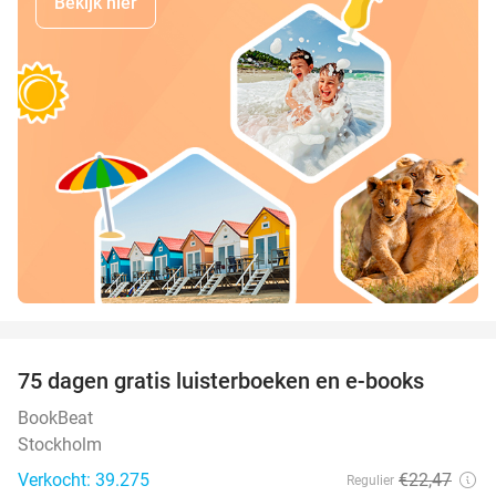
Bekijk hier
favorite_border
100%
75 dagen gratis luisterboeken en e-books
BookBeat
Stockholm
Verkocht: 39.275
€22
,47
Regulier