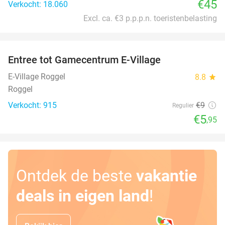
€45
Verkocht: 18.060
Excl. ca. €3 p.p.p.n. toeristenbelasting
favorite_border
Entree tot Gamecentrum E-Village
34%
E-Village Roggel
8.8
star
Roggel
Verkocht: 915
€9
Regulier
€5
,95
Ontdek de beste
vakantie
deals in eigen land
!