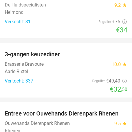
De Huidspecialisten
9.2
star
Helmond
Verkocht: 31
€75
Regulier
€34
favorite_border
3-gangen keuzediner
34%
Brasserie Bravoure
10.0
star
Aarle-Rixtel
Verkocht: 337
€49
,40
Regulier
€32
,50
favorite_border
Entree voor Ouwehands Dierenpark Rhenen
19%
Ouwehands Dierenpark Rhenen
9.5
star
Rhenen