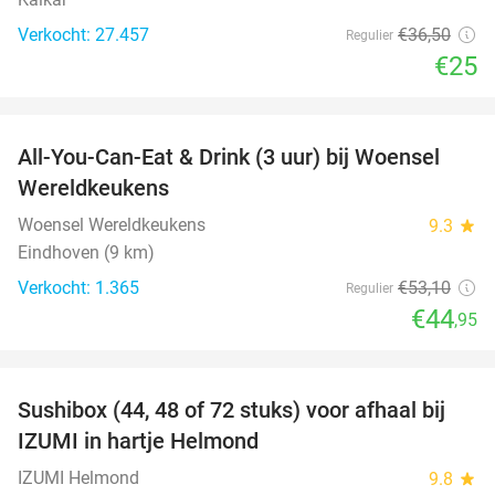
Verkocht: 27.457
€36
,50
Regulier
€25
favorite_border
All-You-Can-Eat & Drink (3 uur) bij Woensel
15%
Wereldkeukens
Woensel Wereldkeukens
9.3
star
Eindhoven (9 km)
Verkocht: 1.365
€53
,10
Regulier
€44
,95
favorite_border
Sushibox (44, 48 of 72 stuks) voor afhaal bij
45%
IZUMI in hartje Helmond
IZUMI Helmond
9.8
star