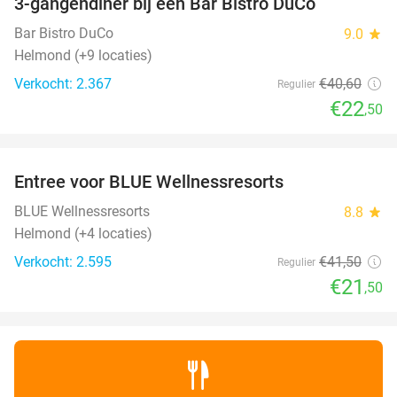
3-gangendiner bij een Bar Bistro DuCo
45%
Bar Bistro DuCo
9.0
star
Helmond (+9 locaties)
Verkocht: 2.367
€40
,60
Regulier
€22
,50
favorite_border
Entree voor BLUE Wellnessresorts
48%
BLUE Wellnessresorts
8.8
star
Helmond (+4 locaties)
Verkocht: 2.595
€41
,50
Regulier
€21
,50