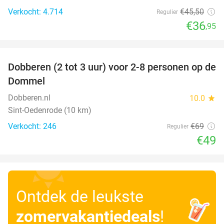
Verkocht: 4.714
€45
,50
Regulier
€36
,95
favorite_border
Dobberen (2 tot 3 uur) voor 2-8 personen op de
29%
Dommel
Dobberen.nl
10.0
star
Sint-Oedenrode (10 km)
Verkocht: 246
€69
Regulier
€49
Ontdek de leukste
zomervakantiedeals
!