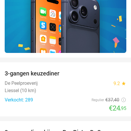
favorite_border
3-gangen keuzediner
33%
De Peelproeverij
9.2
star
Liessel (10 km)
Verkocht: 289
€37
,40
Regulier
€24
,95
favorite_border