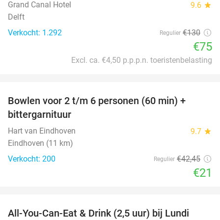
Grand Canal Hotel
9.6
star
Delft
Verkocht: 1.292
€130
Regulier
€75
Excl. ca. €4,50 p.p.p.n. toeristenbelasting
favorite_border
Bowlen voor 2 t/m 6 personen (60 min) +
51%
bittergarnituur
Hart van Eindhoven
9.7
star
Eindhoven (11 km)
Verkocht: 200
€42
,45
Regulier
€21
favorite_border
All-You-Can-Eat & Drink (2,5 uur) bij Lundi
14%