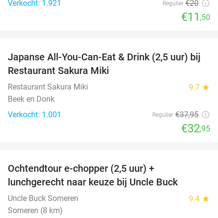
Verkocht: 1.921
€20
Regulier
€11
,50
favorite_border
Japanse All-You-Can-Eat & Drink (2,5 uur) bij
13%
Restaurant Sakura Miki
Restaurant Sakura Miki
9.7
star
Beek en Donk
Verkocht: 1.001
€37
,95
Regulier
€32
,95
favorite_border
Ochtendtour e-chopper (2,5 uur) +
40%
lunchgerecht naar keuze bij Uncle Buck
Uncle Buck Someren
9.4
star
Someren (8 km)