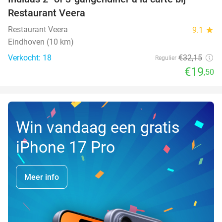
39%
NEW
Restaurant Veera
TODAY
Restaurant Veera
9.1
star
Eindhoven (10 km)
Verkocht: 18
€32
,15
Regulier
€19
,50
Win vandaag een gratis
iPhone 17 Pro
Meer info