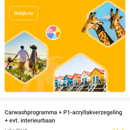
Bekijk nu
favorite_border
Carwashprogramma + P1-acryllakverzegeling
39%
+ evt. interieurbaan