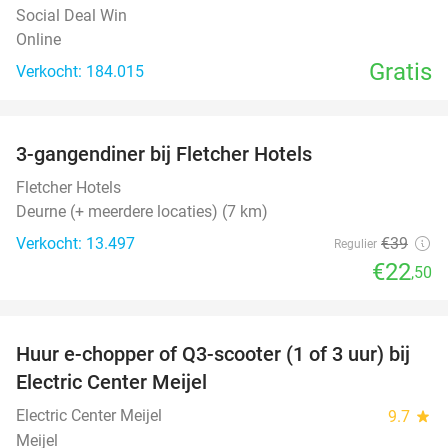
Social Deal Win
Online
Gratis
Verkocht: 184.015
favorite_border
3-gangendiner bij Fletcher Hotels
42%
Fletcher Hotels
Deurne (+ meerdere locaties) (7 km)
Verkocht: 13.497
€39
Regulier
€22
,50
favorite_border
Huur e-chopper of Q3-scooter (1 of 3 uur) bij
38%
Electric Center Meijel
Electric Center Meijel
9.7
star
Meijel