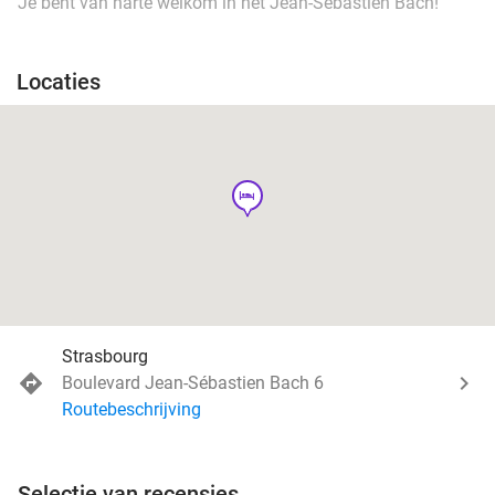
Je bent van harte welkom in het Jean-Sébastien Bach!
Locaties
hotel
Strasbourg
Boulevard Jean-Sébastien Bach 6
Routebeschrijving
Selectie van recensies