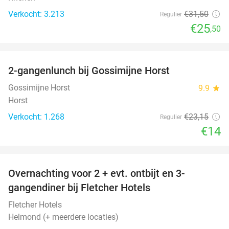
Verkocht: 3.213
€31
,50
Regulier
€25
,50
favorite_border
2-gangenlunch bij Gossimijne Horst
40%
Gossimijne Horst
9.9
star
Horst
Verkocht: 1.268
€23
,15
Regulier
€14
favorite_border
Overnachting voor 2 + evt. ontbijt en 3-
gangendiner bij Fletcher Hotels
Fletcher Hotels
Helmond (+ meerdere locaties)