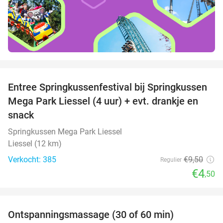
favorite_border
Entree Springkussenfestival bij Springkussen
53%
Mega Park Liessel (4 uur) + evt. drankje en
snack
Springkussen Mega Park Liessel
Liessel (12 km)
Verkocht: 385
€9
,50
Regulier
€4
,50
favorite_border
Ontspanningsmassage (30 of 60 min)
55%