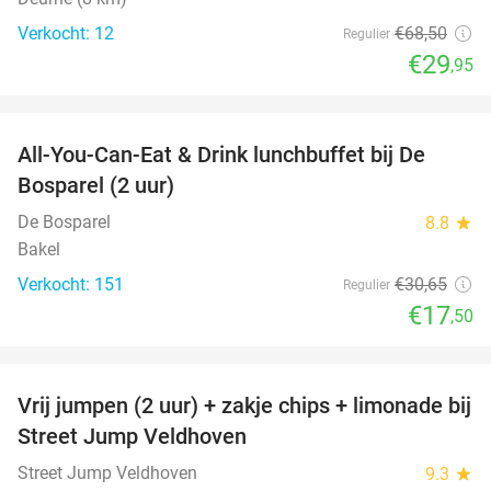
Verkocht: 12
€68
,50
Regulier
€29
,95
favorite_border
All-You-Can-Eat & Drink lunchbuffet bij De
43%
Bosparel (2 uur)
De Bosparel
8.8
star
Bakel
Verkocht: 151
€30
,65
Regulier
€17
,50
favorite_border
Vrij jumpen (2 uur) + zakje chips + limonade bij
50%
Street Jump Veldhoven
Street Jump Veldhoven
9.3
star