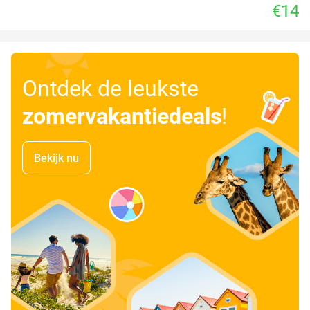
€14
Ontdek de leukste
zomervakantiedeals
!
Bekijk nu