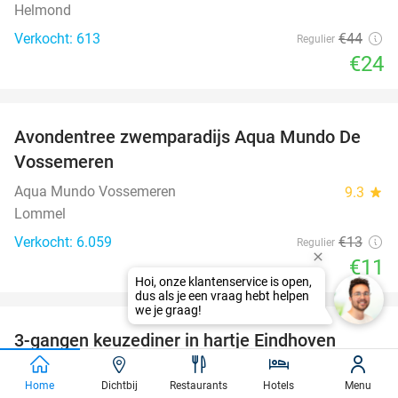
Helmond
Verkocht: 613
€44
Regulier
€24
favorite_border
Avondentree zwemparadijs Aqua Mundo De
15%
Vossemeren
Aqua Mundo Vossemeren
9.3
star
Lommel
Verkocht: 6.059
€13
Regulier
€11
favorite_border
3-gangen keuzediner in hartje Eindhoven
41%
Velosoof Lunch - Bar - Diner
9.8
star
Home
Dichtbij
Restaurants
Hotels
Menu
Eindhoven (11 km)