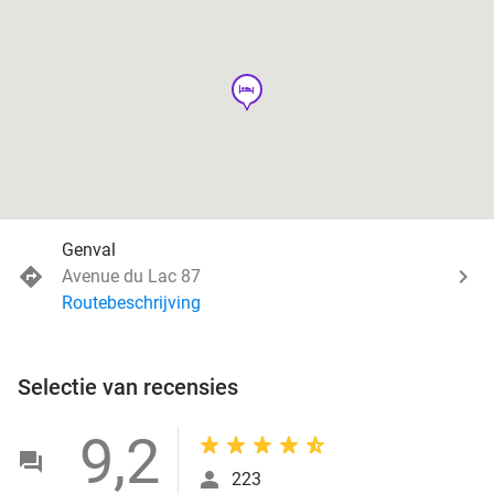
hotel
Genval
Avenue du Lac 87
Routebeschrijving
Selectie van recensies
9,2
223