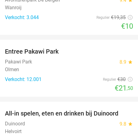
9.4
Wanroij
Verkocht: 3.044
€19
,35
Regulier
€10
favorite_border
Entree Pakawi Park
28%
Pakawi Park
8.9
star
Olmen
Verkocht: 12.001
€30
Regulier
€21
,50
favorite_border
All-in spelen, eten en drinken bij Duinoord
19%
Duinoord
9.8
star
Helvoirt