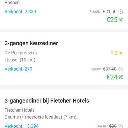
Rhenen
Verkocht: 2.830
€31
,50
Regulier
€25
,50
favorite_border
3-gangen keuzediner
33%
De Peelproeverij
9.2
star
Liessel (10 km)
Verkocht: 279
€37
,40
Regulier
€24
,95
favorite_border
3-gangendiner bij Fletcher Hotels
42%
Fletcher Hotels
Deurne (+ meerdere locaties) (7 km)
Verkocht: 13.394
€39
Regulier