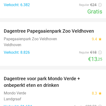
Verkocht: 6.382
€24
Regulier
Gratis
favorite_border
Dagentree Papegaaienpark Zoo Veldhoven
26%
Papegaaienpark Zoo Veldhoven
9.4
star
Veldhoven
Verkocht: 8.826
€18
Regulier
€13
,25
favorite_border
Dagentree voor park Mondo Verde +
25%
onbeperkt eten en drinken
Mondo Verde
8.3
star
Landgraaf