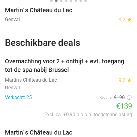
Martin´s Château du Lac
Genval
9.2
star
Beschikbare deals
favorite_border
Overnachting voor 2 + ontbijt + evt. toegang
tot de spa nabij Brussel
Martin's Château du Lac
9.2
star
Genval
Verkocht: 25
€190
Regulier
€139
Excl. ca. €0,90 p.p.p.n. toeristenbelasting
Martin´s Château du Lac