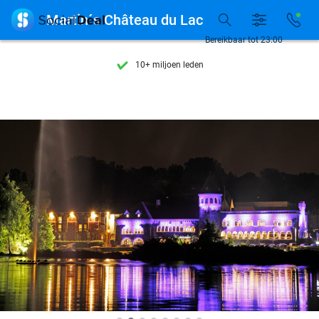
Ontdek 15.000+ deals

Martin´s Château du Lac
7 dagen per week beschikbaar
Bereikbaar tot 23:00
10+ miljoen leden
9,4
op basis van
205.826 reviews
Ontdek 15.000+ deals
7 dagen per week beschikbaar
10+ miljoen leden