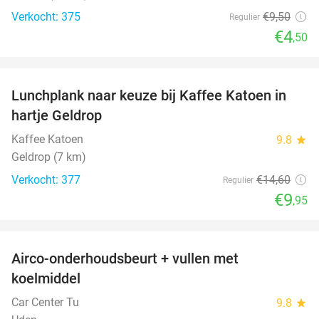
Verkocht: 375
€9
,50
Regulier
€4
,50
favorite_border
Lunchplank naar keuze bij Kaffee Katoen in
32%
hartje Geldrop
Kaffee Katoen
9.8
star
Geldrop (7 km)
Verkocht: 377
€14
,60
Regulier
€9
,95
favorite_border
Airco-onderhoudsbeurt + vullen met
42%
koelmiddel
Car Center Tu
9.8
star