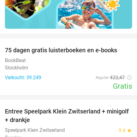
favorite_border
100%
75 dagen gratis luisterboeken en e-books
BookBeat
Stockholm
Verkocht: 39.249
€22
,47
Regulier
Gratis
favorite_border
Entree Speelpark Klein Zwitserland + minigolf
38%
+ drankje
Speelpark Klein Zwitserland
9.4
star