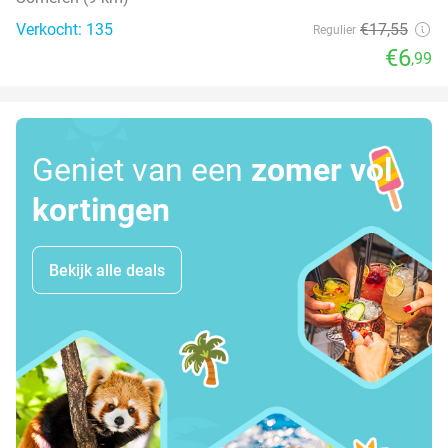
Verkocht: 135
€17
,55
Regulier
€6
,99
Geniet van een
zomer vol
kortingen
Bekijk alle deals