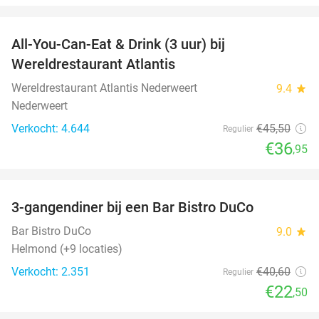
favorite_border
All-You-Can-Eat & Drink (3 uur) bij
19%
Wereldrestaurant Atlantis
Wereldrestaurant Atlantis Nederweert
9.4
star
Nederweert
Verkocht: 4.644
€45
,50
Regulier
€36
,95
favorite_border
3-gangendiner bij een Bar Bistro DuCo
45%
Bar Bistro DuCo
9.0
star
Helmond (+9 locaties)
Verkocht: 2.351
€40
,60
Regulier
€22
,50
favorite_border