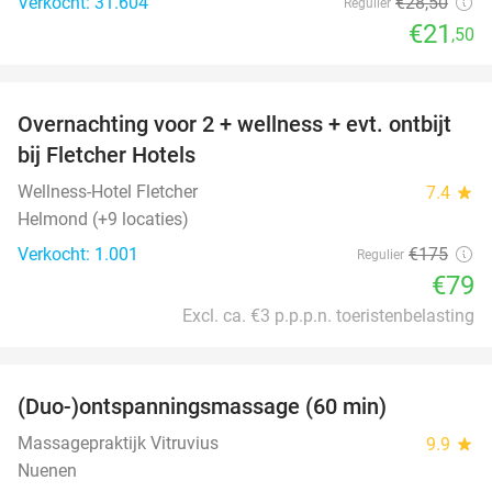
Verkocht: 31.604
€28
,50
Regulier
€21
,50
favorite_border
Overnachting voor 2 + wellness + evt. ontbijt
55%
bij Fletcher Hotels
Wellness-Hotel Fletcher
7.4
star
Helmond (+9 locaties)
Verkocht: 1.001
€175
Regulier
€79
Excl. ca. €3 p.p.p.n. toeristenbelasting
favorite_border
(Duo-)ontspanningsmassage (60 min)
32%
Massagepraktijk Vitruvius
9.9
star
Nuenen