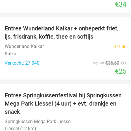
€34
favorite_border
Entree Wunderland Kalkar + onbeperkt friet,
32%
ijs, frisdrank, koffie, thee en softijs
Wunderland Kalkar
8.9
star
Kalkar
Verkocht: 27.040
€36
,50
Regulier
€25
favorite_border
Entree Springkussenfestival bij Springkussen
53%
Mega Park Liessel (4 uur) + evt. drankje en
snack
Springkussen Mega Park Liessel
Liessel (12 km)