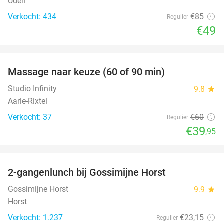
Uden
Verkocht: 434
€85
Regulier
€49
favorite_border
Massage naar keuze (60 of 90 min)
33%
Studio Infinity
9.8
star
Aarle-Rixtel
Verkocht: 37
€60
Regulier
€39
,95
favorite_border
2-gangenlunch bij Gossimijne Horst
40%
Gossimijne Horst
9.9
star
Horst
Verkocht: 1.237
€23
,15
Regulier