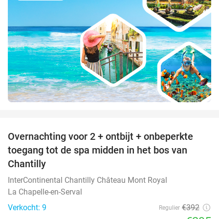
favorite_border
Overnachting voor 2 + ontbijt + onbeperkte
25%
toegang tot de spa midden in het bos van
Chantilly
InterContinental Chantilly Château Mont Royal
La Chapelle-en-Serval
Verkocht: 9
€392
Regulier