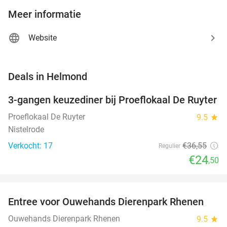
Meer informatie
Website
favorite_border
Deals in Helmond
3-gangen keuzediner bij Proeflokaal De Ruyter
33%
NEW
TODAY
Proeflokaal De Ruyter
9.5
star
Nistelrode
Verkocht: 17
€36
,55
Regulier
€24
,50
favorite_border
Entree voor Ouwehands Dierenpark Rhenen
19%
NEW
TODAY
Ouwehands Dierenpark Rhenen
9.5
star