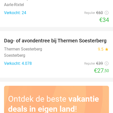
Aarle-Rixtel
Verkocht: 24
€60
Regulier
€34
favorite_border
Dag- of avondentree bij Thermen Soesterberg
29%
Thermen Soesterberg
9.5
star
Soesterberg
Verkocht: 4.078
€39
Regulier
€27
,50
Ontdek de beste
vakantie
deals in eigen land
!