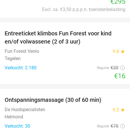
€295
Excl. ca. €3,50 p.p.p.n. toeristenbelasting
favorite_border
Entreeticket klimbos Fun Forest voor kind
20%
en/of volwassene (2 of 3 uur)
Fun Forest Venlo
9.8
star
Tegelen
Verkocht: 2.180
€20
Regulier
€16
favorite_border
Ontspanningsmassage (30 of 60 min)
55%
De Huidspecialisten
9.2
star
Helmond
Verkocht: 30
€75
Regulier