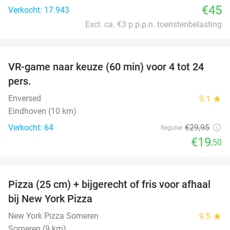
€45
Verkocht: 17.943
Excl. ca. €3 p.p.p.n. toeristenbelasting
favorite_border
VR-game naar keuze (60 min) voor 4 tot 24
35%
pers.
Enversed
9.1
star
Eindhoven (10 km)
Verkocht: 64
€29
,95
Regulier
€19
,50
favorite_border
Pizza (25 cm) + bijgerecht of fris voor afhaal
60%
bij New York Pizza
New York Pizza Someren
9.5
star
Someren (9 km)