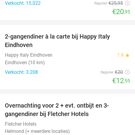
Verkocht: 15.022
€25
,95
Regulier
€20
,95
favorite_border
2-gangendiner à la carte bij Happy Italy
35%
Eindhoven
Happy Italy Eindhoven
7.9
star
Eindhoven (10 km)
Verkocht: 3.208
€20
Regulier
€12
,95
favorite_border
Overnachting voor 2 + evt. ontbijt en 3-
gangendiner bij Fletcher Hotels
Fletcher Hotels
Helmond (+ meerdere locaties)