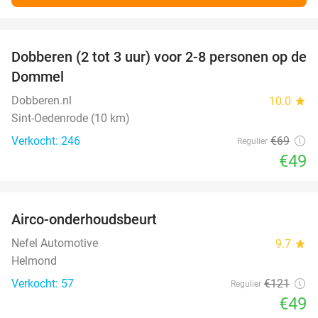
favorite_border
Dobberen (2 tot 3 uur) voor 2-8 personen op de
29%
Dommel
Dobberen.nl
10.0
star
Sint-Oedenrode (10 km)
Verkocht: 246
€69
Regulier
€49
favorite_border
Airco-onderhoudsbeurt
60%
Nefel Automotive
9.7
star
Helmond
Verkocht: 57
€121
Regulier
€49