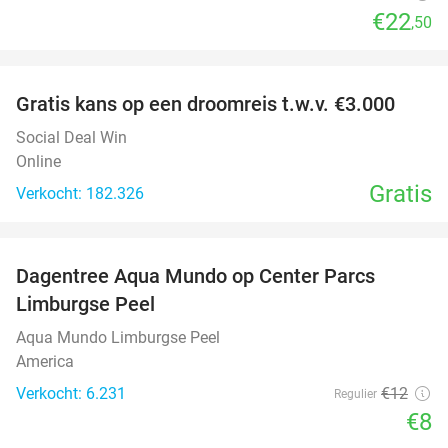
€22
,50
favorite_border
Gratis kans op een droomreis t.w.v. €3.000
Social Deal Win
Online
Gratis
Verkocht: 182.326
favorite_border
Dagentree Aqua Mundo op Center Parcs
33%
Limburgse Peel
Aqua Mundo Limburgse Peel
America
Verkocht: 6.231
€12
Regulier
€8