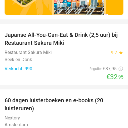
favorite_border
Japanse All-You-Can-Eat & Drink (2,5 uur) bij
13%
Restaurant Sakura Miki
Restaurant Sakura Miki
9.7
star
Beek en Donk
Verkocht: 990
€37
,95
Regulier
€32
,95
favorite_border
100%
60 dagen luisterboeken en e-books (20
luisteruren)
Nextory
Amsterdam