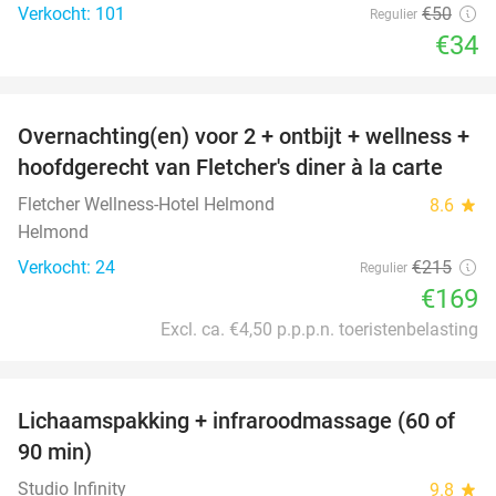
Verkocht: 101
€50
Regulier
€34
favorite_border
Overnachting(en) voor 2 + ontbijt + wellness +
21%
hoofdgerecht van Fletcher's diner à la carte
Fletcher Wellness-Hotel Helmond
8.6
star
Helmond
Verkocht: 24
€215
Regulier
€169
Excl. ca. €4,50 p.p.p.n. toeristenbelasting
favorite_border
Lichaamspakking + infraroodmassage (60 of
43%
90 min)
Studio Infinity
9.8
star