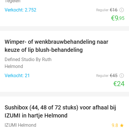
Tegelen
Verkocht: 2.752
€16
Regulier
€9
,95
favorite_border
Wimper- of wenkbrauwbehandeling naar
47%
keuze of lip blush-behandeling
Defined Studio By Ruth
Helmond
Verkocht: 21
€45
Regulier
€24
favorite_border
Sushibox (44, 48 of 72 stuks) voor afhaal bij
45%
IZUMI in hartje Helmond
IZUMI Helmond
9.8
star