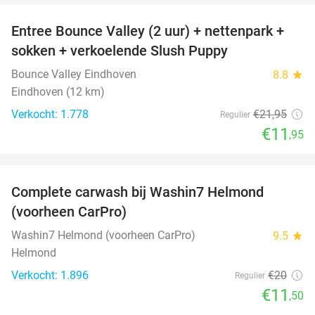
Entree Bounce Valley (2 uur) + nettenpark +
46%
sokken + verkoelende Slush Puppy
Bounce Valley Eindhoven
8.8
star
Eindhoven (12 km)
Verkocht: 1.778
€21
,95
Regulier
€11
,95
favorite_border
Complete carwash bij Washin7 Helmond
43%
(voorheen CarPro)
Washin7 Helmond (voorheen CarPro)
9.5
star
Helmond
Verkocht: 1.896
€20
Regulier
€11
,50