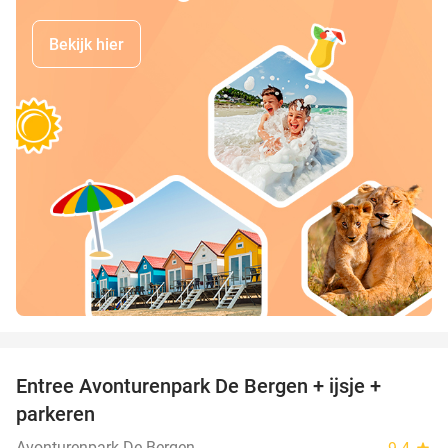
Bekijk hier
favorite_border
Entree Avonturenpark De Bergen + ijsje +
48%
parkeren
Avonturenpark De Bergen
star