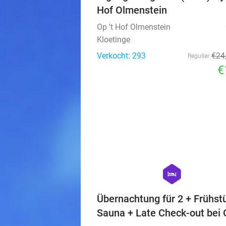
Hof Olmenstein
Op 't Hof Olmenstein
Kloetinge
Verkocht: 293
€24
Regulier
€
hexagon
hotel
Übernachtung für 2 + Frühst
Sauna + Late Check-out bei