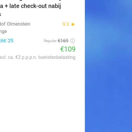
a + late check-out nabij
s
 Hof Olmenstein
9.3
star
inge
cht: 25
€169
Regulier
€109
xcl. ca. €2 p.p.p.n. toeristenbelasting