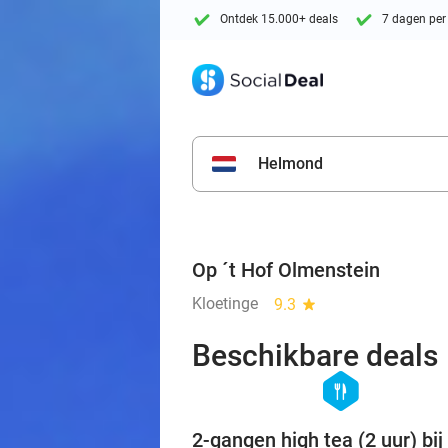
Ontdek 15.000+ deals
7 dagen per
Helmond
Op ´t Hof Olmenstein
Kloetinge
9.3
star
Beschikbare deals
hexagon
food
2-gangen high tea (2 uur) bij 