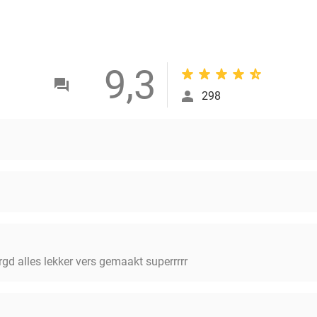
9,3
298
gd alles lekker vers gemaakt superrrrr