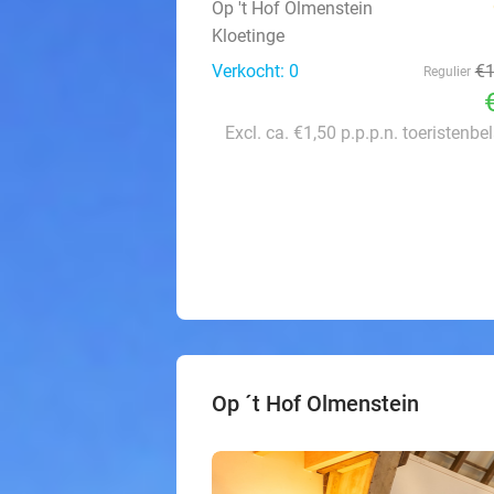
Op 't Hof Olmenstein
Kloetinge
Verkocht: 0
€
Regulier
Excl. ca. €1,50 p.p.p.n. toeristenbe
Op ´t Hof Olmenstein