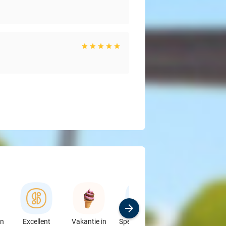
en
Excellent
Vakantie in
Speciaalzaken
Sport