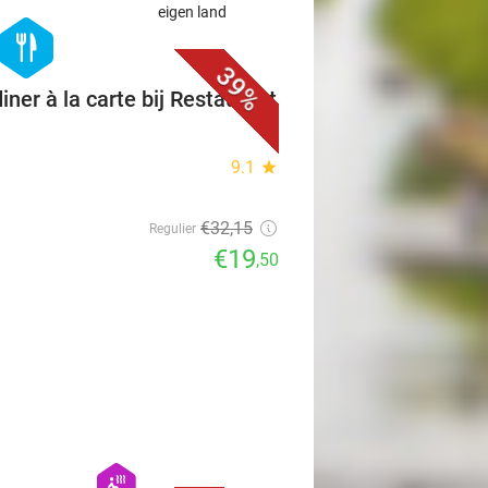
eigen land
& Auto's
favorite_border
hexagon
food
39%
iner à la carte bij Restaurant
9.1
star
€32
,15
Regulier
€19
,50
favorite_border
hexagon
wellness