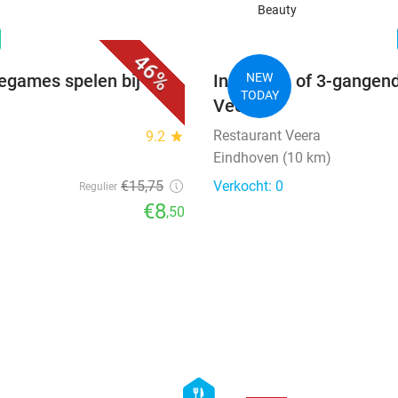
Beauty
favorite_border
n
46%
degames spelen bij
Indiaas 2- of 3-gangend
NEW
TODAY
Veera
Restaurant Veera
9.2
star
Eindhoven (10 km)
€15
,75
Verkocht: 0
Regulier
€8
,50
favorite_border
favorite_border
hexagon
food