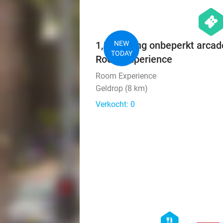
hexago
events
1,5 uur lang onbeperkt arca
NEW
TODAY
Room Experience
Room Experience
Geldrop (8 km)
Verkocht: 0
hexagon
food