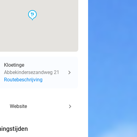
food
Kloetinge
Abbekindersezandweg 21
Routebeschrijving
keyboard_arrow_right
Website
ingstijden