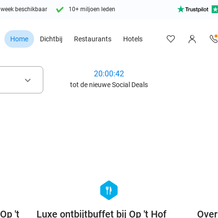
 week beschikbaar
10+ miljoen leden
Home
Dichtbij
Restaurants
Hotels
20:00:41
keyboard_arrow_down
tot de nieuwe Social Deals
favorite_border
favorite_border
hexagon
food
Op 't
Luxe ontbijtbuffet bij Op 't Hof
Over