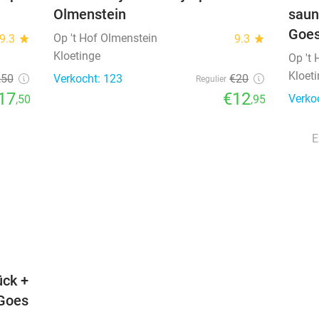
Olmenstein
saun
Goe
Op 't Hof Olmenstein
9.3
star
9.3
star
Kloetinge
Op 't
Kloet
,50
Verkocht: 123
€20
Regulier
17
€12
Verko
,50
,95
E
favorite_border
ück +
 Goes