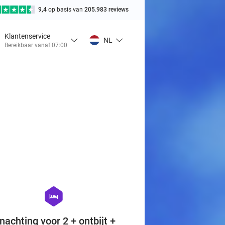
9,4
op basis van
205.983 reviews
Klantenservice
NL
Bereikbaar vanaf 07:00
favorite_border
hexagon
hotel
nachting voor 2 + ontbijt +