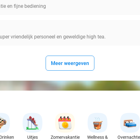
atie en fijne bediening
super vriendelijk personeel en geweldige high tea.
Meer weergeven
Drinken
Uitjes
Zomervakantie
Wellness &
Overnacht