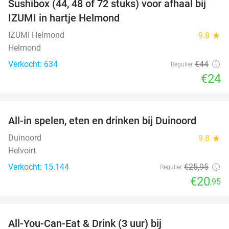
Sushibox (44, 48 of 72 stuks) voor afhaal bij
45%
IZUMI in hartje Helmond
IZUMI Helmond
9.8
star
Helmond
Verkocht: 634
€44
Regulier
€24
favorite_border
All-in spelen, eten en drinken bij Duinoord
19%
Duinoord
9.8
star
Helvoirt
Verkocht: 15.144
€25
,95
Regulier
€20
,95
favorite_border
All-You-Can-Eat & Drink (3 uur) bij
19%