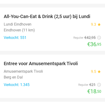
favorite_border
All-You-Can-Eat & Drink (2,5 uur) bij Lundi
14%
Lundi Eindhoven
9.3
star
Eindhoven (11 km)
Verkocht: 551
€42
,95
Regulier
€36
,95
favorite_border
Entree voor Amusementspark Tivoli
12%
Amusementspark Tivoli
9.5
star
Berg en Dal
Verkocht: 1.345
€21
Regulier
€18
,50
favorite_border