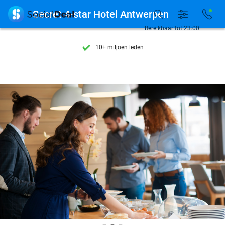
Ontdek 15.000+ deals

Secret 4-star Hotel Antwerpen
7 dagen per week beschikbaar
Bereikbaar tot 23:00
10+ miljoen leden
9,4
op basis van
206.071 reviews
Ontdek 15.000+ deals
7 dagen per week beschikbaar
10+ miljoen leden