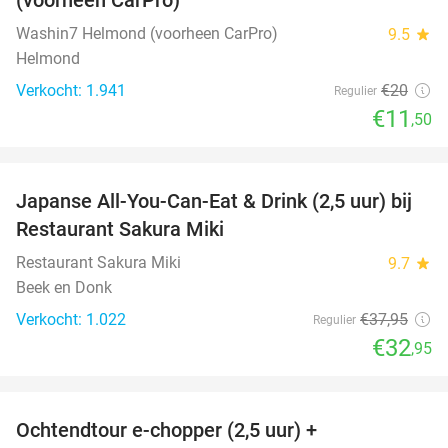
Washin7 Helmond (voorheen CarPro)
9.5
star
Helmond
Verkocht: 1.941
€20
Regulier
€11
,50
favorite_border
Japanse All-You-Can-Eat & Drink (2,5 uur) bij
13%
Restaurant Sakura Miki
Restaurant Sakura Miki
9.7
star
Beek en Donk
Verkocht: 1.022
€37
,95
Regulier
€32
,95
favorite_border
Ochtendtour e-chopper (2,5 uur) +
40%