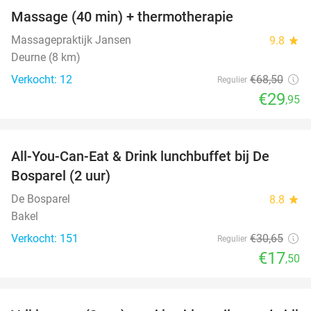
Massage (40 min) + thermotherapie
56%
Massagepraktijk Jansen
9.8
star
Deurne (8 km)
Verkocht: 12
€68
,50
Regulier
€29
,95
favorite_border
All-You-Can-Eat & Drink lunchbuffet bij De
43%
Bosparel (2 uur)
De Bosparel
8.8
star
Bakel
Verkocht: 151
€30
,65
Regulier
€17
,50
favorite_border