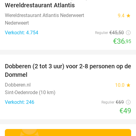
Wereldrestaurant Atlantis
Wereldrestaurant Atlantis Nederweert
9.4
star
Nederweert
Verkocht: 4.754
€45
,50
Regulier
€36
,95
favorite_border
Dobberen (2 tot 3 uur) voor 2-8 personen op de
29%
Dommel
Dobberen.nl
10.0
star
Sint-Oedenrode (10 km)
Verkocht: 246
€69
Regulier
€49