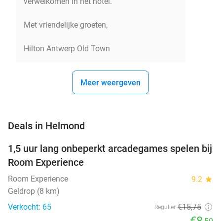
verwelkomen in het hotel.
Met vriendelijke groeten,
Hilton Antwerp Old Town
Meer weergeven
favorite_border
Deals in Helmond
1,5 uur lang onbeperkt arcadegames spelen bij
46%
NEW
Room Experience
TODAY
Room Experience
9.2
star
Geldrop (8 km)
Verkocht: 65
€15
,75
Regulier
€8