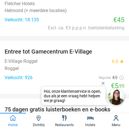
Fletcher Hotels
Helmond (+ meerdere locaties)
€45
Verkocht: 18.135
Excl. ca. €3 p.p.p.n. toeristenbelasting
favorite_border
Entree tot Gamecentrum E-Village
34%
E-Village Roggel
8.8
star
Roggel
Verkocht: 926
€9
Regulier
€5
,95
favorite_border
100%
75 dagen gratis luisterboeken en e-books
BookBeat
Home
Dichtbij
Restaurants
Hotels
Menu
Stockholm