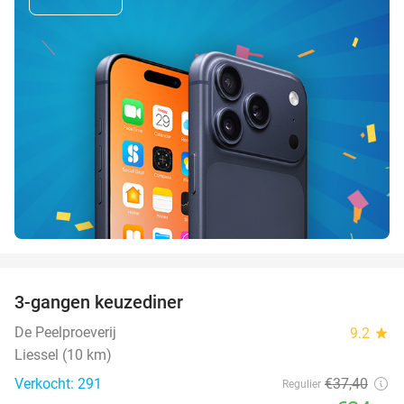
favorite_border
3-gangen keuzediner
33%
De Peelproeverij
9.2
star
Liessel (10 km)
Verkocht: 291
€37
,40
Regulier