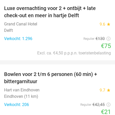
Luxe overnachting voor 2 + ontbijt + late
42%
check-out en meer in hartje Delft
Grand Canal Hotel
9.6
star
Delft
Verkocht: 1.296
€130
Regulier
€75
Excl. ca. €4,50 p.p.p.n. toeristenbelasting
favorite_border
Bowlen voor 2 t/m 6 personen (60 min) +
51%
bittergarnituur
Hart van Eindhoven
9.7
star
Eindhoven (11 km)
Verkocht: 206
€42
,45
Regulier
€21