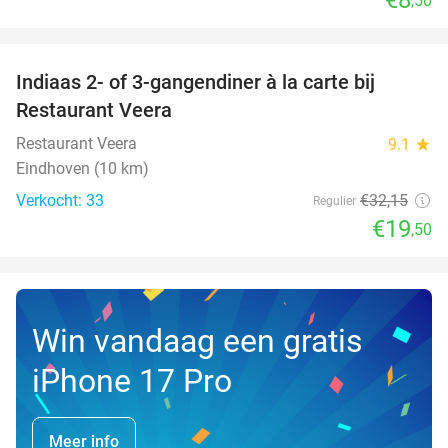
,50
favorite_border
Indiaas 2- of 3-gangendiner à la carte bij
39%
NEW
Restaurant Veera
TODAY
Restaurant Veera
9.1
star
Eindhoven (10 km)
Verkocht: 33
€32
,15
Regulier
€19
,50
Win vandaag een gratis
iPhone 17 Pro
Meer info