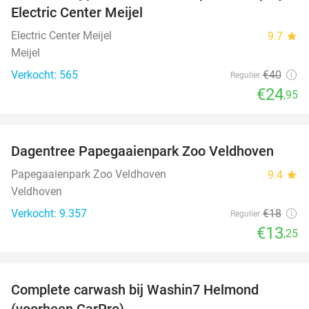
Electric Center Meijel
Electric Center Meijel
9.7
star
Meijel
Verkocht: 565
€40
Regulier
€24
,95
favorite_border
Dagentree Papegaaienpark Zoo Veldhoven
26%
Papegaaienpark Zoo Veldhoven
9.4
star
Veldhoven
Verkocht: 9.357
€18
Regulier
€13
,25
favorite_border
Complete carwash bij Washin7 Helmond
43%
(voorheen CarPro)