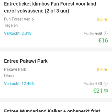
Entreeticket klimbos Fun Forest voor kind
20%
en/of volwassene (2 of 3 uur)
Fun Forest Venlo
9.8
star
Tegelen
Verkocht: 2.318
€20
Regulier
€16
favorite_border
Entree Pakawi Park
28%
Pakawi Park
8.9
star
Olmen
Verkocht: 12.466
€30
Regulier
€21
,50
favorite_border
Entree Wunderland Kalkar + onbeperkt friet,