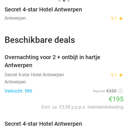
Secret 4-star Hotel Antwerpen
Antwerpen
9.1
star
Beschikbare deals
favorite_border
Overnachting voor 2 + ontbijt in hartje
Antwerpen
Secret 4-star Hotel Antwerpen
9.1
star
Antwerpen
Verkocht: 986
€359
Regulier
€195
Excl. ca. €3,58 p.p.p.n. toeristenbelasting
Secret 4-star Hotel Antwerpen