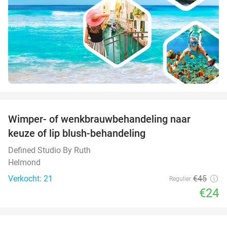
favorite_border
Wimper- of wenkbrauwbehandeling naar
47%
keuze of lip blush-behandeling
Defined Studio By Ruth
Helmond
Verkocht: 21
€45
Regulier
€24
favorite_border