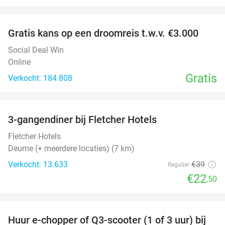
favorite_border
Gratis kans op een droomreis t.w.v. €3.000
Social Deal Win
Online
Gratis
Verkocht: 184.808
favorite_border
3-gangendiner bij Fletcher Hotels
42%
Fletcher Hotels
Deurne (+ meerdere locaties) (7 km)
Verkocht: 13.633
€39
Regulier
€22
,50
favorite_border
Huur e-chopper of Q3-scooter (1 of 3 uur) bij
38%