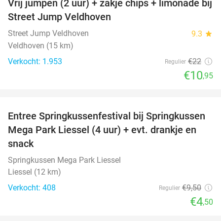
Vrij jumpen (2 uur) + zakje chips + limonade bij
50%
Street Jump Veldhoven
Street Jump Veldhoven
9.3
star
Veldhoven (15 km)
Verkocht: 1.953
€22
Regulier
€10
,95
favorite_border
Entree Springkussenfestival bij Springkussen
53%
Mega Park Liessel (4 uur) + evt. drankje en
snack
Springkussen Mega Park Liessel
Liessel (12 km)
Verkocht: 408
€9
,50
Regulier
€4
,50
favorite_border