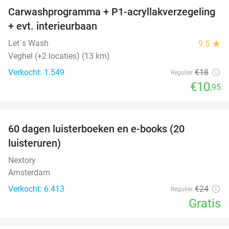
Carwashprogramma + P1-acryllakverzegeling
39%
+ evt. interieurbaan
Let´s Wash
9.5
star
Veghel (+2 locaties) (13 km)
Verkocht: 1.549
€18
Regulier
€10
,95
favorite_border
100%
60 dagen luisterboeken en e-books (20
luisteruren)
Nextory
Amsterdam
Verkocht: 6.413
€24
Regulier
Gratis
favorite_border