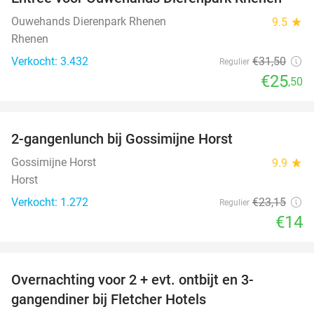
19%
Ouwehands Dierenpark Rhenen
9.5
star
Rhenen
Verkocht: 3.432
€31
,50
Regulier
€25
,50
favorite_border
2-gangenlunch bij Gossimijne Horst
40%
Gossimijne Horst
9.9
star
Horst
Verkocht: 1.272
€23
,15
Regulier
€14
favorite_border
Overnachting voor 2 + evt. ontbijt en 3-
gangendiner bij Fletcher Hotels