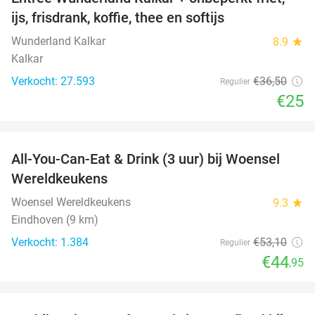
32%
ijs, frisdrank, koffie, thee en softijs
Wunderland Kalkar
8.9
star
Kalkar
Verkocht: 27.593
€36
,50
Regulier
€25
favorite_border
All-You-Can-Eat & Drink (3 uur) bij Woensel
15%
Wereldkeukens
Woensel Wereldkeukens
9.3
star
Eindhoven (9 km)
Verkocht: 1.384
€53
,10
Regulier
€44
,95
favorite_border