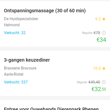
Ontspanningsmassage (30 of 60 min)
55%
De Huidspecialisten
9.2
star
Helmond
Verkocht: 32
€75
Regulier
€34
favorite_border
3-gangen keuzediner
34%
Brasserie Bravoure
10.0
star
Aarle-Rixtel
Verkocht: 337
€49
,40
Regulier
€32
,50
favorite_border
Entree voor Ouwehands Dierenpark Rhenen