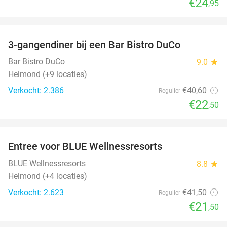
€24
,95
favorite_border
3-gangendiner bij een Bar Bistro DuCo
45%
Bar Bistro DuCo
9.0
star
Helmond (+9 locaties)
Verkocht: 2.386
€40
,60
Regulier
€22
,50
favorite_border
Entree voor BLUE Wellnessresorts
48%
BLUE Wellnessresorts
8.8
star
Helmond (+4 locaties)
Verkocht: 2.623
€41
,50
Regulier
€21
,50