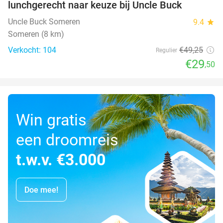
lunchgerecht naar keuze bij Uncle Buck
Uncle Buck Someren
9.4
star
Someren (8 km)
Verkocht: 104
€49
,25
Regulier
€29
,50
Win gratis
een droomreis
t.w.v. €3.000
Doe mee!