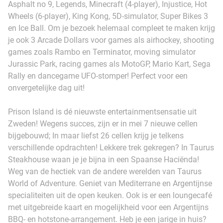
Asphalt no 9, Legends, Minecraft (4-player), Injustice, Hot
Wheels (6-player), King Kong, 5D-simulator, Super Bikes 3
en Ice Ball. Om je bezoek helemaal compleet te maken krijg
je ook 3 Arcade Dollars voor games als airhockey, shooting
games zoals Rambo en Terminator, moving simulator
Jurassic Park, racing games als MotoGP, Mario Kart, Sega
Rally en dancegame UFO-stomper! Perfect voor een
onvergetelijke dag uit!
Prison Island is dé nieuwste entertainmentsensatie uit
Zweden! Wegens succes, zijn er in mei 7 nieuwe cellen
bijgebouwd; In maar liefst 26 cellen krijg je telkens
verschillende opdrachten! Lekkere trek gekregen? In Taurus
Steakhouse waan je je bijna in een Spaanse Haciënda!
Weg van de hectiek van de andere werelden van Taurus
World of Adventure. Geniet van Mediterrane en Argentijnse
specialiteiten uit de open keuken. Ook is er een loungecafé
met uitgebreide kaart en mogelijkheid voor een Argentijns
BBQ- en hotstone-arrangement. Heb je een jarige in huis?