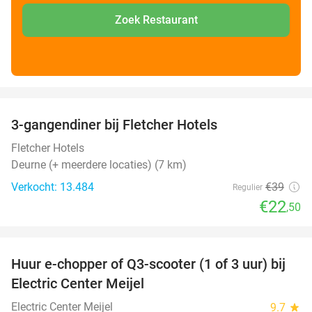
Zoek Restaurant
favorite_border
3-gangendiner bij Fletcher Hotels
42%
Fletcher Hotels
Deurne (+ meerdere locaties) (7 km)
Verkocht: 13.484
€39
Regulier
€22
,50
favorite_border
Huur e-chopper of Q3-scooter (1 of 3 uur) bij
38%
Electric Center Meijel
Electric Center Meijel
9.7
star