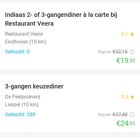
Indiaas 2- of 3-gangendiner à la carte bij
39%
NEW
Restaurant Veera
TODAY
Restaurant Veera
9.1
star
Eindhoven (10 km)
Verkocht: 0
€32
,15
Regulier
€19
,50
favorite_border
3-gangen keuzediner
33%
De Peelproeverij
9.2
star
Liessel (10 km)
Verkocht: 289
€37
,40
Regulier
€24
,95
favorite_border