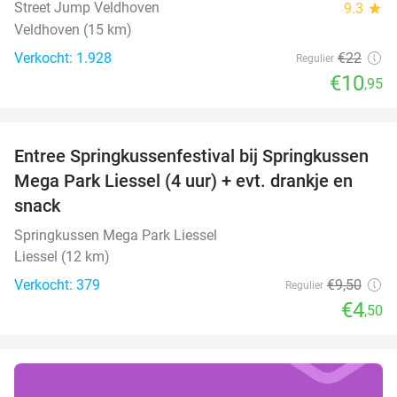
Street Jump Veldhoven
9.3
star
Veldhoven (15 km)
Verkocht: 1.928
€22
Regulier
€10
,95
favorite_border
Entree Springkussenfestival bij Springkussen
53%
Mega Park Liessel (4 uur) + evt. drankje en
snack
Springkussen Mega Park Liessel
Liessel (12 km)
Verkocht: 379
€9
,50
Regulier
€4
,50