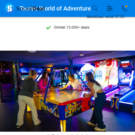

Taurus World of Adventure
Bereikbaar vanaf 07:00
Ontdek 15.000+ deals
7 dagen per week beschikbaar
10+ miljoen leden
9,4
op basis van
205.978 reviews
Ontdek 15.000+ deals
7 dagen per week beschikbaar
10+ miljoen leden