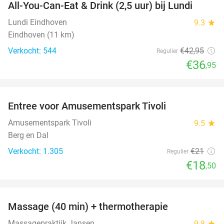
All-You-Can-Eat & Drink (2,5 uur) bij Lundi
14%
Lundi Eindhoven
9.3
star
Eindhoven (11 km)
Verkocht: 544
€42
,95
Regulier
€36
,95
favorite_border
Entree voor Amusementspark Tivoli
12%
Amusementspark Tivoli
9.5
star
Berg en Dal
Verkocht: 1.305
€21
Regulier
€18
,50
favorite_border
Massage (40 min) + thermotherapie
56%
Massagepraktijk Jansen
9.8
star