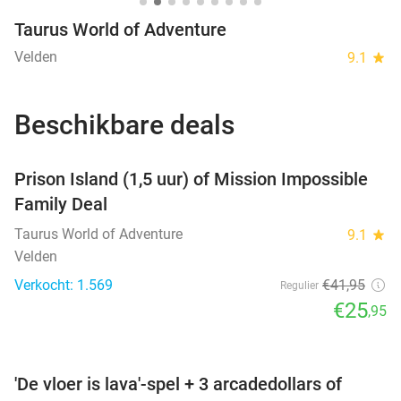
Taurus World of Adventure
Velden
9.1
star
Beschikbare deals
favorite_border
Prison Island (1,5 uur) of Mission Impossible
Family Deal
Taurus World of Adventure
9.1
star
Velden
Verkocht: 1.569
€41
,95
Regulier
€25
,95
favorite_border
'De vloer is lava'-spel + 3 arcadedollars of