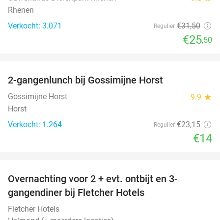
Rhenen
Verkocht: 3.071
€31
,50
Regulier
€25
,50
favorite_border
2-gangenlunch bij Gossimijne Horst
40%
Gossimijne Horst
9.9
star
Horst
Verkocht: 1.264
€23
,15
Regulier
€14
favorite_border
Overnachting voor 2 + evt. ontbijt en 3-
gangendiner bij Fletcher Hotels
Fletcher Hotels