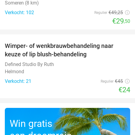
Someren (8 km)
Verkocht: 102
€49
,25
Regulier
€29
,50
favorite_border
Wimper- of wenkbrauwbehandeling naar
47%
keuze of lip blush-behandeling
Defined Studio By Ruth
Helmond
Verkocht: 21
€45
Regulier
€24
Win gratis