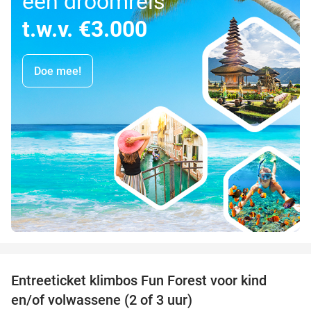
een droomreis
t.w.v. €3.000
Doe mee!
favorite_border
Entreeticket klimbos Fun Forest voor kind
20%
en/of volwassene (2 of 3 uur)