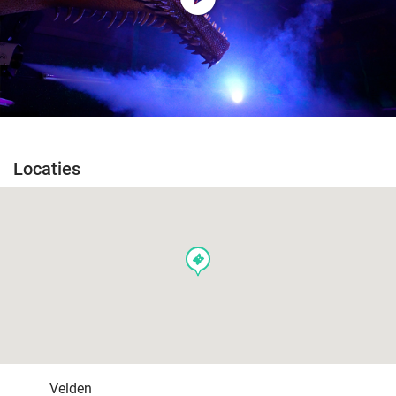
Locaties
events
Velden