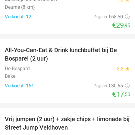
Deurne (8 km)
Verkocht: 12
€68
,50
Regulier
€29
,95
favorite_border
All-You-Can-Eat & Drink lunchbuffet bij De
43%
Bosparel (2 uur)
De Bosparel
8.8
star
Bakel
Verkocht: 151
€30
,65
Regulier
€17
,50
favorite_border
Vrij jumpen (2 uur) + zakje chips + limonade bij
50%
Street Jump Veldhoven