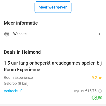
Meer weergeven
Meer informatie
Website
favorite_border
Deals in Helmond
1,5 uur lang onbeperkt arcadegames spelen bij
46%
NEW
Room Experience
TODAY
Room Experience
9.2
star
Geldrop (8 km)
Verkocht: 0
€15
,75
Regulier
€8
,50
favorite_border