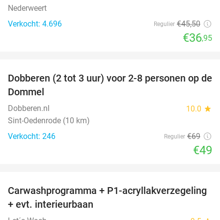
Nederweert
Verkocht: 4.696
€45
,50
Regulier
€36
,95
favorite_border
Dobberen (2 tot 3 uur) voor 2-8 personen op de
29%
Dommel
Dobberen.nl
10.0
star
Sint-Oedenrode (10 km)
Verkocht: 246
€69
Regulier
€49
favorite_border
Carwashprogramma + P1-acryllakverzegeling
39%
+ evt. interieurbaan