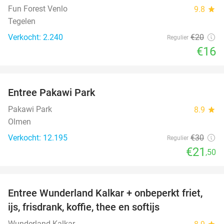
Fun Forest Venlo
9.8
star
Tegelen
Verkocht: 2.240
€20
Regulier
€16
favorite_border
Entree Pakawi Park
28%
Pakawi Park
8.9
star
Olmen
Verkocht: 12.195
€30
Regulier
€21
,50
favorite_border
Entree Wunderland Kalkar + onbeperkt friet,
32%
ijs, frisdrank, koffie, thee en softijs
Wunderland Kalkar
star