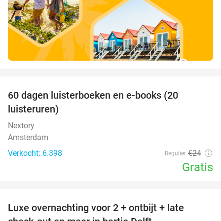
favorite_border
100%
60 dagen luisterboeken en e-books (20
luisteruren)
Nextory
Amsterdam
Verkocht: 6.398
€24
Regulier
Gratis
favorite_border
Luxe overnachting voor 2 + ontbijt + late
42%