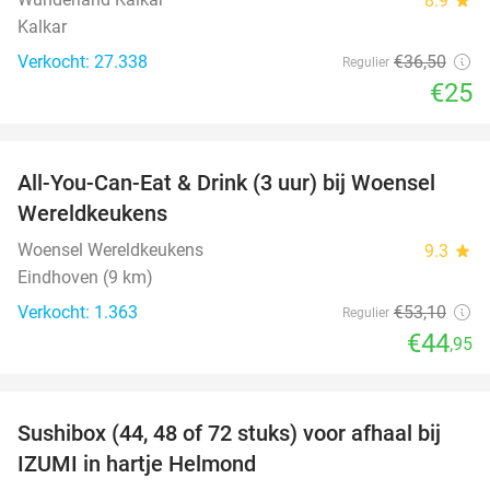
8.9
Kalkar
Verkocht: 27.338
€36
,50
Regulier
€25
favorite_border
All-You-Can-Eat & Drink (3 uur) bij Woensel
15%
Wereldkeukens
Woensel Wereldkeukens
9.3
star
Eindhoven (9 km)
Verkocht: 1.363
€53
,10
Regulier
€44
,95
favorite_border
Sushibox (44, 48 of 72 stuks) voor afhaal bij
45%
IZUMI in hartje Helmond