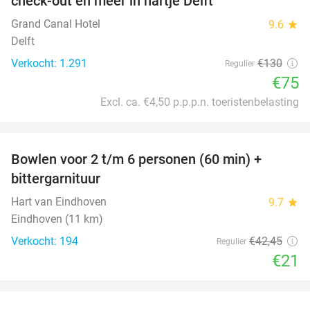
check-out en meer in hartje Delft
Grand Canal Hotel
9.6
star
Delft
Verkocht: 1.291
€130
Regulier
€75
Excl. ca. €4,50 p.p.p.n. toeristenbelasting
favorite_border
Bowlen voor 2 t/m 6 personen (60 min) +
51%
bittergarnituur
Hart van Eindhoven
9.7
star
Eindhoven (11 km)
Verkocht: 194
€42
,45
Regulier
€21
favorite_border