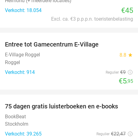
Helmond (+ meerdere locaties)
€45
Verkocht: 18.054
Excl. ca. €3 p.p.p.n. toeristenbelasting
favorite_border
Entree tot Gamecentrum E-Village
34%
E-Village Roggel
8.8
star
Roggel
Verkocht: 914
€9
Regulier
€5
,95
favorite_border
100%
75 dagen gratis luisterboeken en e-books
BookBeat
Stockholm
Verkocht: 39.265
€22
,47
Regulier