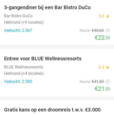
3-gangendiner bij een Bar Bistro DuCo
45%
Bar Bistro DuCo
9.0
star
Helmond (+9 locaties)
Verkocht: 2.367
€40
,60
Regulier
€22
,50
favorite_border
Entree voor BLUE Wellnessresorts
48%
BLUE Wellnessresorts
8.8
star
Helmond (+4 locaties)
Verkocht: 2.585
€41
,50
Regulier
€21
,50
favorite_border
Gratis kans op een droomreis t.w.v. €3.000