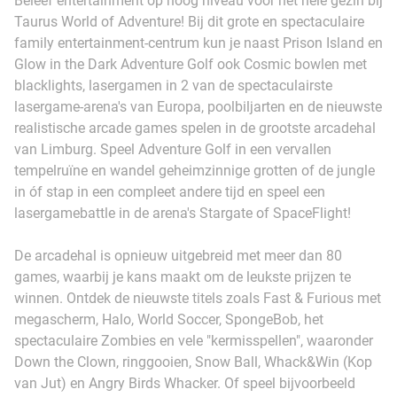
Beleef entertainment op hoog niveau voor het hele gezin bij
Taurus World of Adventure! Bij dit grote en spectaculaire
family entertainment-centrum kun je naast Prison Island en
Glow in the Dark Adventure Golf ook Cosmic bowlen met
blacklights, lasergamen in 2 van de spectaculairste
lasergame-arena's van Europa, poolbiljarten en de nieuwste
realistische arcade games spelen in de grootste arcadehal
van Limburg. Speel Adventure Golf in een vervallen
tempelruïne en wandel geheimzinnige grotten of de jungle
in óf stap in een compleet andere tijd en speel een
lasergamebattle in de arena's Stargate of SpaceFlight!
De arcadehal is opnieuw uitgebreid met meer dan 80
games, waarbij je kans maakt om de leukste prijzen te
winnen. Ontdek de nieuwste titels zoals Fast & Furious met
megascherm, Halo, World Soccer, SpongeBob, het
spectaculaire Zombies en vele "kermisspellen", waaronder
Down the Clown, ringgooien, Snow Ball, Whack&Win (Kop
van Jut) en Angry Birds Whacker. Of speel bijvoorbeeld