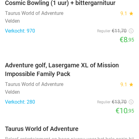
Cosmic Bowling (1 uur) + bittergarnituur
Taurus World of Adventure
9.1
star
Velden
Verkocht: 970
€11
,70
Regulier
€8
,95
favorite_border
Adventure golf, Lasergame XL of Mission
Impossible Family Pack
Taurus World of Adventure
9.1
star
Velden
Verkocht: 280
€13
,70
Regulier
€10
,95
Taurus World of Adventure