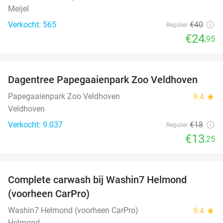
Meijel
Verkocht: 565
€40
Regulier
€24
,95
favorite_border
Dagentree Papegaaienpark Zoo Veldhoven
26%
Papegaaienpark Zoo Veldhoven
9.4
star
Veldhoven
Verkocht: 9.037
€18
Regulier
€13
,25
favorite_border
Complete carwash bij Washin7 Helmond
43%
(voorheen CarPro)
Washin7 Helmond (voorheen CarPro)
9.4
star
Helmond