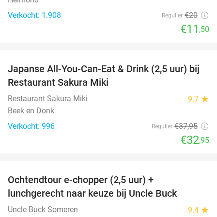
Verkocht: 1.908
€20
Regulier
€11
,50
favorite_border
Japanse All-You-Can-Eat & Drink (2,5 uur) bij
13%
Restaurant Sakura Miki
Restaurant Sakura Miki
9.7
star
Beek en Donk
Verkocht: 996
€37
,95
Regulier
€32
,95
favorite_border
Ochtendtour e-chopper (2,5 uur) +
40%
lunchgerecht naar keuze bij Uncle Buck
Uncle Buck Someren
9.4
star