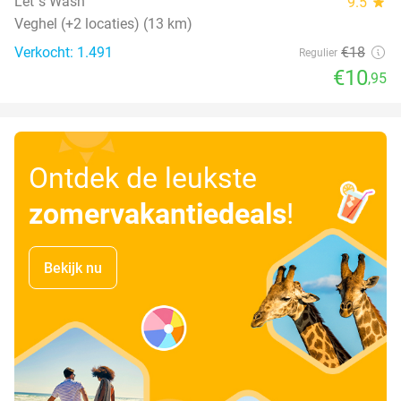
Let´s Wash
9.5
star
Veghel (+2 locaties) (13 km)
Verkocht: 1.491
€18
Regulier
€10
,95
Ontdek de leukste
zomervakantiedeals
!
Bekijk nu