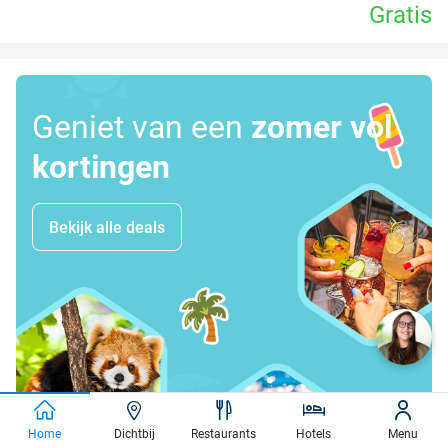
Gratis
Geniet van een
zomer vol
kortingen
Bekijk alle deals
Home
Dichtbij
Restaurants
Hotels
Menu