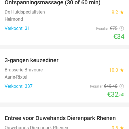
Ontspanningsmassage (30 of 60 min)
55%
De Huidspecialisten
9.2
star
Helmond
Verkocht: 31
€75
Regulier
€34
favorite_border
3-gangen keuzediner
34%
Brasserie Bravoure
10.0
star
Aarle-Rixtel
Verkocht: 337
€49
,40
Regulier
€32
,50
favorite_border
Entree voor Ouwehands Dierenpark Rhenen
19%
Ouwehands Dierenpark Rhenen
9.5
star