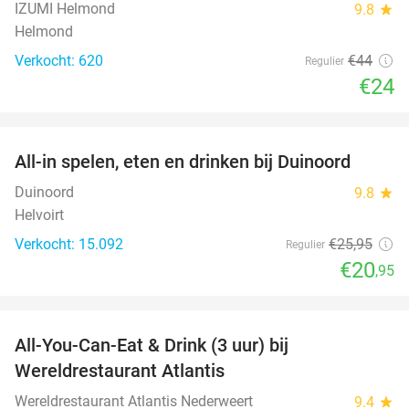
IZUMI Helmond
9.8
star
Helmond
Verkocht: 620
€44
Regulier
€24
favorite_border
All-in spelen, eten en drinken bij Duinoord
19%
Duinoord
9.8
star
Helvoirt
Verkocht: 15.092
€25
,95
Regulier
€20
,95
favorite_border
All-You-Can-Eat & Drink (3 uur) bij
19%
Wereldrestaurant Atlantis
Wereldrestaurant Atlantis Nederweert
9.4
star