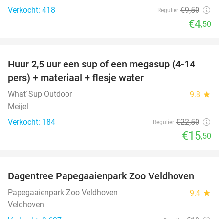
Verkocht: 418
€9
,50
Regulier
€4
,50
favorite_border
Huur 2,5 uur een sup of een megasup (4-14
31%
pers) + materiaal + flesje water
What´Sup Outdoor
9.8
star
Meijel
Verkocht: 184
€22
,50
Regulier
€15
,50
favorite_border
Dagentree Papegaaienpark Zoo Veldhoven
26%
Papegaaienpark Zoo Veldhoven
9.4
star
Veldhoven