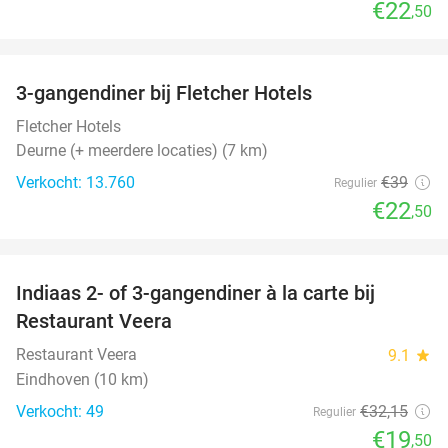
€22
,50
favorite_border
3-gangendiner bij Fletcher Hotels
42%
Fletcher Hotels
Deurne (+ meerdere locaties) (7 km)
Verkocht: 13.760
€39
Regulier
€22
,50
favorite_border
Indiaas 2- of 3-gangendiner à la carte bij
39%
Restaurant Veera
Restaurant Veera
9.1
star
Eindhoven (10 km)
Verkocht: 49
€32
,15
Regulier
€19
,50