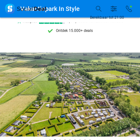

Vakantiepark In Style
Bereikbaar tot 21:00
Ontdek 15.000+ deals
7 dagen per week beschikbaar
10+ miljoen leden
9,4
op basis van
206.187 reviews
Ontdek 15.000+ deals
7 dagen per week beschikbaar
10+ miljoen leden