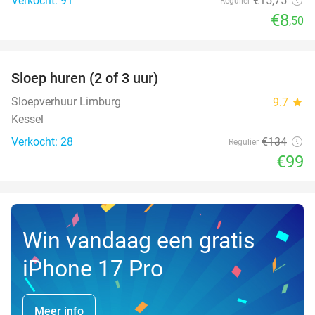
Verkocht: 91
€15
,75
Regulier
€8
,50
favorite_border
Sloep huren (2 of 3 uur)
26%
NEW
TODAY
Sloepverhuur Limburg
9.7
star
Kessel
Verkocht: 28
€134
Regulier
€99
Win vandaag een gratis
iPhone 17 Pro
Meer info