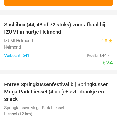
favorite_border
Sushibox (44, 48 of 72 stuks) voor afhaal bij
45%
IZUMI in hartje Helmond
IZUMI Helmond
9.8
star
Helmond
Verkocht: 641
€44
Regulier
€24
favorite_border
Entree Springkussenfestival bij Springkussen
53%
Mega Park Liessel (4 uur) + evt. drankje en
snack
Springkussen Mega Park Liessel
Liessel (12 km)