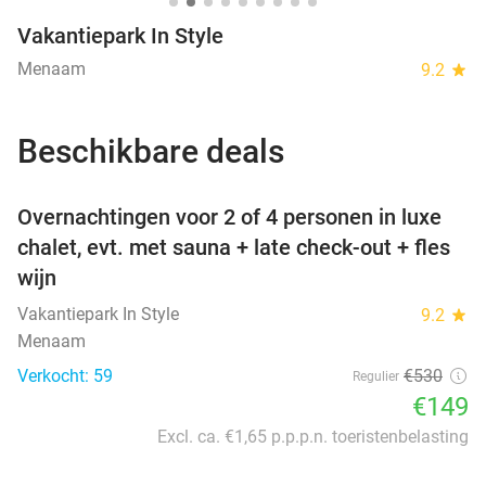
Vakantiepark In Style
Menaam
9.2
star
Beschikbare deals
favorite_border
Overnachtingen voor 2 of 4 personen in luxe
chalet, evt. met sauna + late check-out + fles
wijn
Vakantiepark In Style
9.2
star
Menaam
Verkocht: 59
€530
Regulier
€149
Excl. ca. €1,65 p.p.p.n. toeristenbelasting
favorite_border