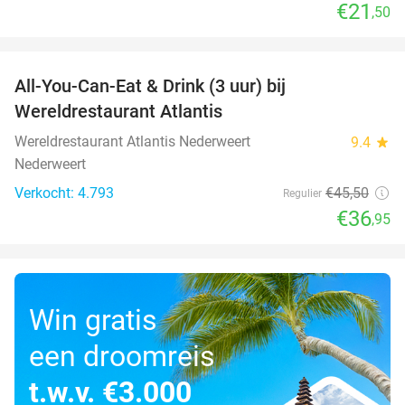
€21
,50
favorite_border
All-You-Can-Eat & Drink (3 uur) bij
19%
Wereldrestaurant Atlantis
Wereldrestaurant Atlantis Nederweert
9.4
star
Nederweert
Verkocht: 4.793
€45
,50
Regulier
€36
,95
Win gratis
een droomreis
t.w.v. €3.000