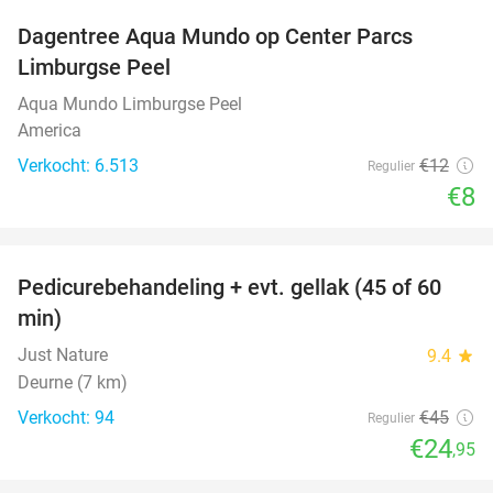
Dagentree Aqua Mundo op Center Parcs
33%
Limburgse Peel
Aqua Mundo Limburgse Peel
America
Verkocht: 6.513
€12
Regulier
€8
favorite_border
Pedicurebehandeling + evt. gellak (45 of 60
45%
min)
Just Nature
9.4
star
Deurne (7 km)
Verkocht: 94
€45
Regulier
€24
,95
favorite_border