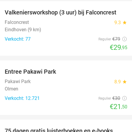
Valkeniersworkshop (3 uur) bij Falconcrest
62%
Falconcrest
9.3
star
Eindhoven (9 km)
Verkocht: 77
€79
Regulier
€29
,95
favorite_border
Entree Pakawi Park
28%
Pakawi Park
8.9
star
Olmen
Verkocht: 12.721
€30
Regulier
€21
,50
favorite_border
75 dagen gratis luisterboeken en e-books