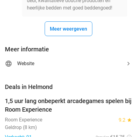
deur, kwalitatieve douche producten en
heerlijke bedden met goed beddengoed!
Meer weergeven
Meer informatie
Website
favorite_border
Deals in Helmond
1,5 uur lang onbeperkt arcadegames spelen bij
46%
Room Experience
Room Experience
9.2
star
Geldrop (8 km)