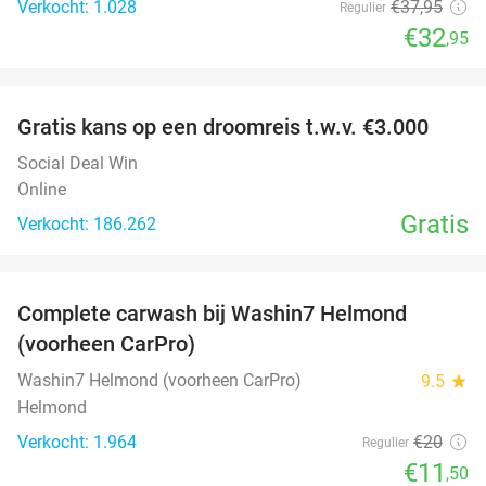
Verkocht: 1.028
€37
,95
Regulier
€32
,95
favorite_border
Gratis kans op een droomreis t.w.v. €3.000
Social Deal Win
Online
Gratis
Verkocht: 186.262
favorite_border
Complete carwash bij Washin7 Helmond
43%
(voorheen CarPro)
Washin7 Helmond (voorheen CarPro)
9.5
star
Helmond
Verkocht: 1.964
€20
Regulier
€11
,50