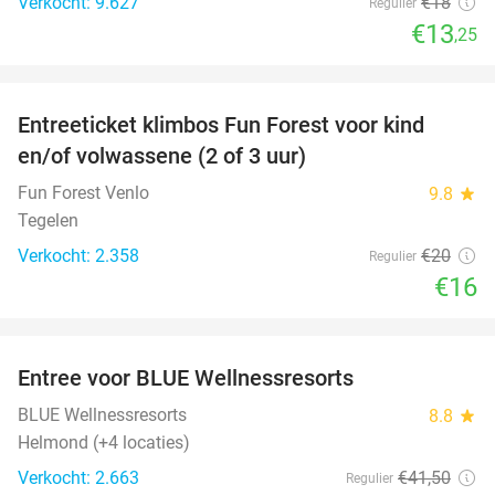
Verkocht: 9.627
€18
Regulier
€13
,25
favorite_border
Entreeticket klimbos Fun Forest voor kind
20%
en/of volwassene (2 of 3 uur)
Fun Forest Venlo
9.8
star
Tegelen
Verkocht: 2.358
€20
Regulier
€16
favorite_border
Entree voor BLUE Wellnessresorts
48%
BLUE Wellnessresorts
8.8
star
Helmond (+4 locaties)
Verkocht: 2.663
€41
,50
Regulier