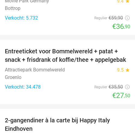
Movie Park Germany
9.4
star
Bottrop
Verkocht: 5.732
€59
,90
Regulier
€36
,90
favorite_border
Entreeticket voor Bommelwereld + patat +
23%
snack + frisdrank of koffie/thee + appelgebak
Attractiepark Bommelwereld
9.5
star
Groenlo
Verkocht: 34.478
€35
,50
Regulier
€27
,50
favorite_border
2-gangendiner à la carte bij Happy Italy
35%
Eindhoven