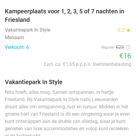
Kampeerplaats voor 1, 2, 3, 5 of 7 nachten in
Friesland
Vakantiepark In Style
9.2
star
Menaam
Verkocht: 6
€23
Regulier
€16
Excl. ca. €1,65 p.p.p.n. toeristenbelasting
Vakantiepark In Style
Niks hoeft, alles mag. Samen ontspannen, in hartje
Friesland. Bij Vakantiepark In Style nabij Leeuwarden
draait alles om ontspanning, rust en natuur. Midden in het
groene hart van Friesland is dit een omgeving waar je even
kunt ontsnappen aan de drukte van alledag, waar je kunt
genieten van luxe accommodaties en volop kunt recreëren
in de buitenlucht.