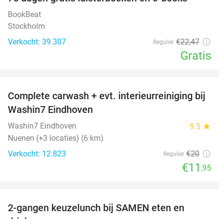
100%
BookBeat
Stockholm
Verkocht: 39.307
€22
,47
Regulier
Gratis
favorite_border
Complete carwash + evt. interieurreiniging bij
40%
Washin7 Eindhoven
Washin7 Eindhoven
9.5
star
Nuenen (+3 locaties) (6 km)
Verkocht: 12.823
€20
Regulier
€11
,95
favorite_border
2-gangen keuzelunch bij SAMEN eten en
37%