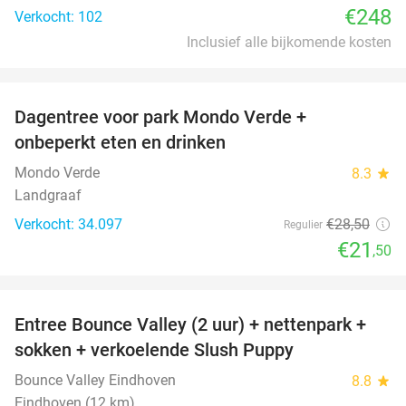
€248
Verkocht: 102
Inclusief alle bijkomende kosten
favorite_border
Dagentree voor park Mondo Verde +
25%
onbeperkt eten en drinken
Mondo Verde
8.3
star
Landgraaf
Verkocht: 34.097
€28
,50
Regulier
€21
,50
favorite_border
Entree Bounce Valley (2 uur) + nettenpark +
46%
sokken + verkoelende Slush Puppy
Bounce Valley Eindhoven
8.8
star
Eindhoven (12 km)