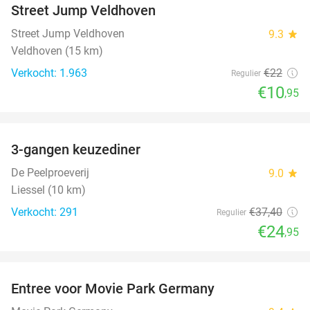
Street Jump Veldhoven
Street Jump Veldhoven
9.3
star
Veldhoven (15 km)
Verkocht: 1.963
€22
Regulier
€10
,95
favorite_border
3-gangen keuzediner
33%
De Peelproeverij
9.0
star
Liessel (10 km)
Verkocht: 291
€37
,40
Regulier
€24
,95
favorite_border
Entree voor Movie Park Germany
38%