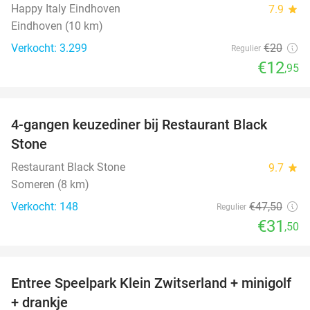
Happy Italy Eindhoven
7.9
star
Eindhoven (10 km)
Verkocht: 3.299
€20
Regulier
€12
,95
favorite_border
4-gangen keuzediner bij Restaurant Black
34%
Stone
Restaurant Black Stone
9.7
star
Someren (8 km)
Verkocht: 148
€47
,50
Regulier
€31
,50
favorite_border
Entree Speelpark Klein Zwitserland + minigolf
38%
+ drankje