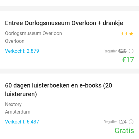
favorite_border
Entree Oorlogsmuseum Overloon + drankje
15%
Oorlogsmuseum Overloon
9.9
star
Overloon
Verkocht: 2.879
€20
Regulier
€17
favorite_border
100%
60 dagen luisterboeken en e-books (20
luisteruren)
Nextory
Amsterdam
Verkocht: 6.437
€24
Regulier
Gratis