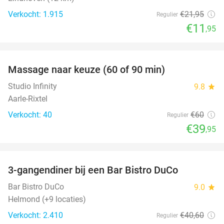
Verkocht: 1.915
€21
,95
Regulier
€11
,95
favorite_border
Massage naar keuze (60 of 90 min)
33%
Studio Infinity
9.8
star
Aarle-Rixtel
Verkocht: 40
€60
Regulier
€39
,95
favorite_border
3-gangendiner bij een Bar Bistro DuCo
45%
Bar Bistro DuCo
9.0
star
Helmond (+9 locaties)
Verkocht: 2.410
€40
,60
Regulier