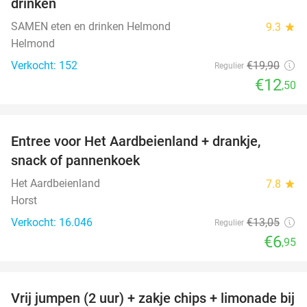
drinken
SAMEN eten en drinken Helmond
9.3
star
Helmond
Verkocht: 152
€19
,90
Regulier
€12
,50
favorite_border
Entree voor Het Aardbeienland + drankje,
47%
snack of pannenkoek
Het Aardbeienland
7.8
star
Horst
Verkocht: 16.046
€13
,05
Regulier
€6
,95
favorite_border
Vrij jumpen (2 uur) + zakje chips + limonade bij
50%