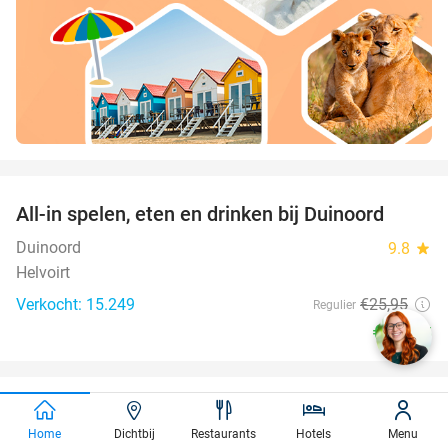
favorite_border
All-in spelen, eten en drinken bij Duinoord
19%
Duinoord
9.8
star
Helvoirt
Verkocht: 15.249
€25
,95
Regulier
€20
,95
favorite_border
High Tea, High Wine, High Beer of High
41%
Home
Dichtbij
Restaurants
Hotels
Menu
Bubbles voor 2 bij Fletcher Hotels