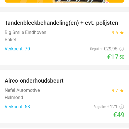
favorite_border
Tandenbleekbehandeling(en) + evt. polijsten
42%
Big Smile Eindhoven
9.6
star
Bakel
Verkocht: 70
€29
,95
Regulier
€17
,50
favorite_border
Airco-onderhoudsbeurt
60%
Nefel Automotive
9.7
star
Helmond
Verkocht: 58
€121
Regulier
€49
favorite_border