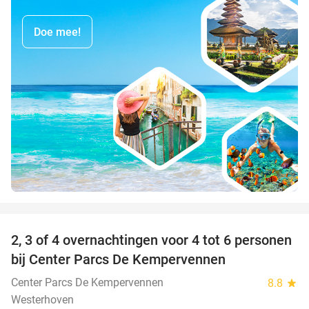
Doe mee!
favorite_border
2, 3 of 4 overnachtingen voor 4 tot 6 personen
bij Center Parcs De Kempervennen
Center Parcs De Kempervennen
8.8
star
Westerhoven