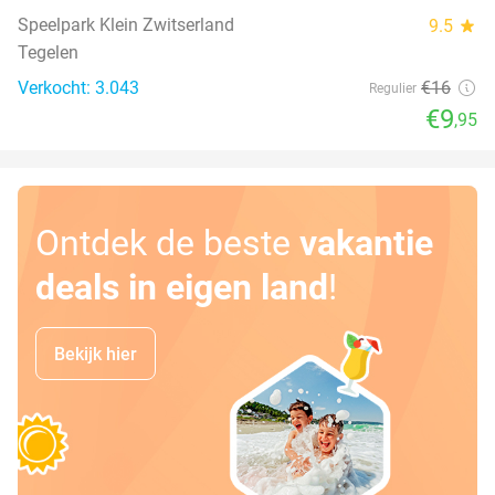
Speelpark Klein Zwitserland
9.5
star
Tegelen
Verkocht: 3.043
€16
Regulier
€9
,95
Ontdek de beste
vakantie
deals in eigen land
!
Bekijk hier