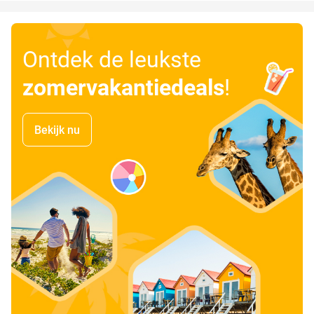
Ontdek de leukste
zomervakantiedeals
!
Bekijk nu