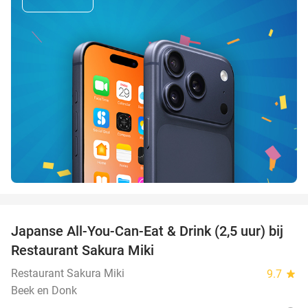
favorite_border
Japanse All-You-Can-Eat & Drink (2,5 uur) bij
13%
Restaurant Sakura Miki
Restaurant Sakura Miki
9.7
star
Beek en Donk