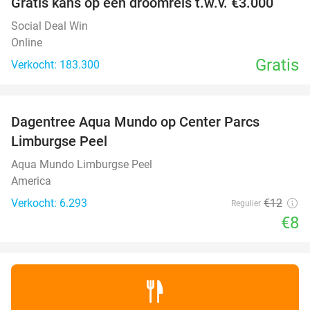
Gratis kans op een droomreis t.w.v. €3.000
Social Deal Win
Online
Gratis
Verkocht: 183.300
favorite_border
Dagentree Aqua Mundo op Center Parcs
33%
Limburgse Peel
Aqua Mundo Limburgse Peel
America
Verkocht: 6.293
€12
Regulier
€8