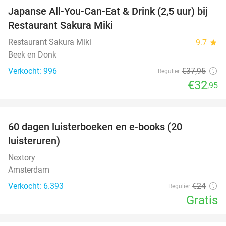
Japanse All-You-Can-Eat & Drink (2,5 uur) bij
13%
Restaurant Sakura Miki
Restaurant Sakura Miki
9.7
star
Beek en Donk
Verkocht: 996
€37
,95
Regulier
€32
,95
favorite_border
100%
60 dagen luisterboeken en e-books (20
luisteruren)
Nextory
Amsterdam
Verkocht: 6.393
€24
Regulier
Gratis
favorite_border