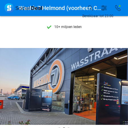
Ontdek 15.000+ deals

Washin7 Helmond (voorheen CarPro)
7 dagen per week beschikbaar
Bereikbaar tot 23:00
10+ miljoen leden
9,4
op basis van
205.945 reviews
Ontdek 15.000+ deals
7 dagen per week beschikbaar
10+ miljoen leden