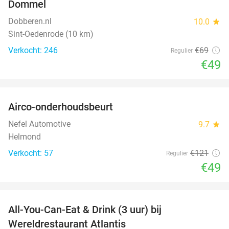
Dommel
Dobberen.nl
10.0
star
Sint-Oedenrode (10 km)
Verkocht: 246
€69
Regulier
€49
favorite_border
Airco-onderhoudsbeurt
60%
Nefel Automotive
9.7
star
Helmond
Verkocht: 57
€121
Regulier
€49
favorite_border
All-You-Can-Eat & Drink (3 uur) bij
19%
Wereldrestaurant Atlantis