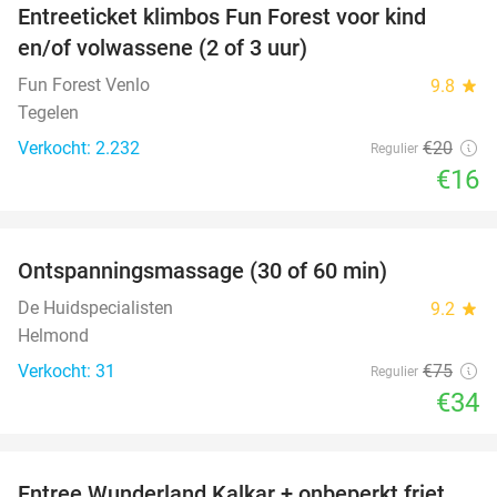
Entreeticket klimbos Fun Forest voor kind
20%
en/of volwassene (2 of 3 uur)
Fun Forest Venlo
9.8
star
Tegelen
Verkocht: 2.232
€20
Regulier
€16
favorite_border
Ontspanningsmassage (30 of 60 min)
55%
De Huidspecialisten
9.2
star
Helmond
Verkocht: 31
€75
Regulier
€34
favorite_border
Entree Wunderland Kalkar + onbeperkt friet,