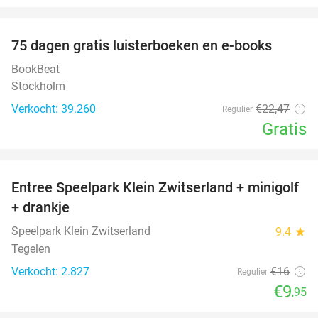
favorite_border
100%
75 dagen gratis luisterboeken en e-books
BookBeat
Stockholm
Verkocht: 39.260
€22
,47
Regulier
Gratis
favorite_border
Entree Speelpark Klein Zwitserland + minigolf
38%
+ drankje
Speelpark Klein Zwitserland
9.4
star
Tegelen
Verkocht: 2.827
€16
Regulier
€9
,95
favorite_border