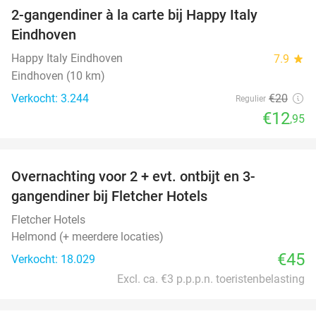
2-gangendiner à la carte bij Happy Italy
35%
Eindhoven
Happy Italy Eindhoven
7.9
star
Eindhoven (10 km)
Verkocht: 3.244
€20
Regulier
€12
,95
favorite_border
Overnachting voor 2 + evt. ontbijt en 3-
gangendiner bij Fletcher Hotels
Fletcher Hotels
Helmond (+ meerdere locaties)
€45
Verkocht: 18.029
Excl. ca. €3 p.p.p.n. toeristenbelasting
favorite_border