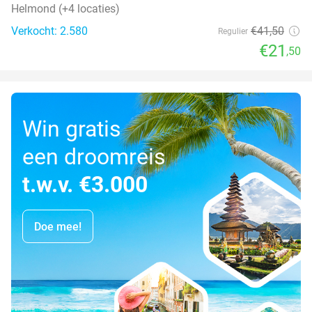
Helmond (+4 locaties)
Verkocht: 2.580
€41
,50
Regulier
€21
,50
Win gratis
een droomreis
t.w.v. €3.000
Doe mee!