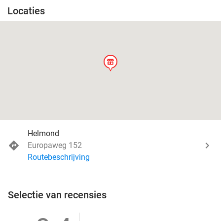
Locaties
store
Helmond
Europaweg 152
Routebeschrijving
Selectie van recensies