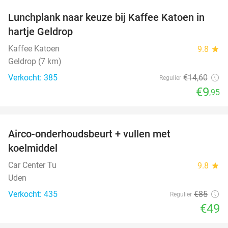
Lunchplank naar keuze bij Kaffee Katoen in
32%
hartje Geldrop
Kaffee Katoen
9.8
star
Geldrop (7 km)
Verkocht: 385
€14
,60
Regulier
€9
,95
favorite_border
Airco-onderhoudsbeurt + vullen met
42%
koelmiddel
Car Center Tu
9.8
star
Uden
Verkocht: 435
€85
Regulier
€49
favorite_border