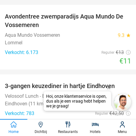
favorite_border
Avondentree zwemparadijs Aqua Mundo De
15%
Vossemeren
Aqua Mundo Vossemeren
9.3
star
Lommel
Verkocht: 6.173
€13
Regulier
€11
favorite_border
3-gangen keuzediner in hartje Eindhoven
41%
Velosoof Lunch - Bar - Diner
9.8
star
Eindhoven (11 km)
Verkocht: 783
€42
,50
Regulier
€24
,95
favorite_border
Home
Dichtbij
Restaurants
Hotels
Menu