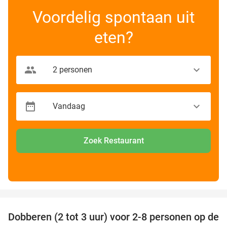
Voordelig spontaan uit
eten?
Zoek Restaurant
favorite_border
Dobberen (2 tot 3 uur) voor 2-8 personen op de
29%