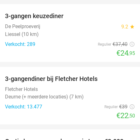
favorite_border
3-gangen keuzediner
33%
De Peelproeverij
9.2
star
Liessel (10 km)
Verkocht: 289
€37
,40
Regulier
€24
,95
favorite_border
3-gangendiner bij Fletcher Hotels
42%
Fletcher Hotels
Deurne (+ meerdere locaties) (7 km)
Verkocht: 13.477
€39
Regulier
€22
,50
favorite_border