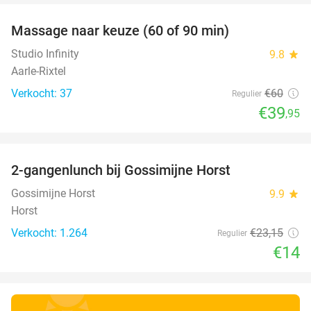
Massage naar keuze (60 of 90 min)
33%
Studio Infinity
9.8
star
Aarle-Rixtel
Verkocht: 37
€60
Regulier
€39
,95
favorite_border
2-gangenlunch bij Gossimijne Horst
40%
Gossimijne Horst
9.9
star
Horst
Verkocht: 1.264
€23
,15
Regulier
€14