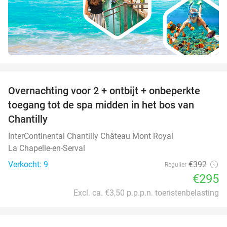
favorite_border
Overnachting voor 2 + ontbijt + onbeperkte
25%
toegang tot de spa midden in het bos van
Chantilly
InterContinental Chantilly Château Mont Royal
La Chapelle-en-Serval
Verkocht: 9
€392
Regulier
€295
Excl. ca. €3,50 p.p.p.n. toeristenbelasting
favorite_border