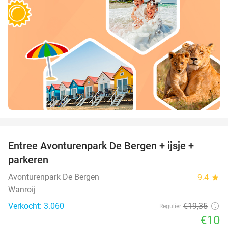
favorite_border
Entree Avonturenpark De Bergen + ijsje +
48%
parkeren
Avonturenpark De Bergen
9.4
star
Wanroij
Verkocht: 3.060
€19
,35
Regulier
€10