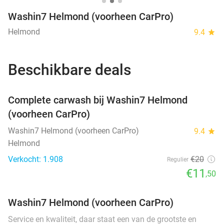
Washin7 Helmond (voorheen CarPro)
Helmond
9.4
star
Beschikbare deals
favorite_border
Complete carwash bij Washin7 Helmond
(voorheen CarPro)
Washin7 Helmond (voorheen CarPro)
9.4
star
Helmond
Verkocht: 1.908
€20
Regulier
€11
,50
Washin7 Helmond (voorheen CarPro)
Service en kwaliteit, daar staat een van de grootste en