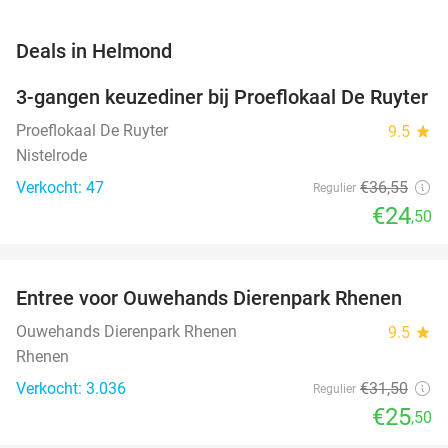
favorite_border
Deals in Helmond
3-gangen keuzediner bij Proeflokaal De Ruyter
33%
NEW
TODAY
Proeflokaal De Ruyter
9.5
star
Nistelrode
Verkocht: 47
€36
,55
Regulier
€24
,50
favorite_border
Entree voor Ouwehands Dierenpark Rhenen
19%
NEW
TODAY
Ouwehands Dierenpark Rhenen
9.5
star
Rhenen
Verkocht: 3.036
€31
,50
Regulier
€25
,50