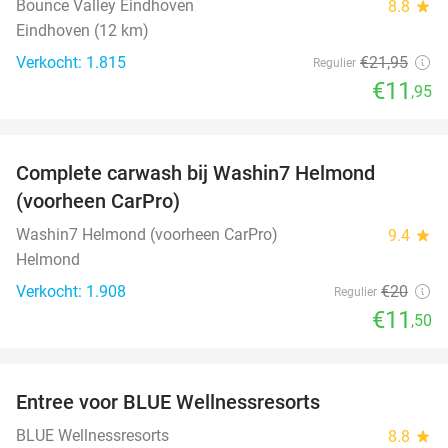
Bounce Valley Eindhoven
8.8
star
Eindhoven (12 km)
Verkocht: 1.815
€21
,95
Regulier
€11
,95
favorite_border
Complete carwash bij Washin7 Helmond
43%
(voorheen CarPro)
Washin7 Helmond (voorheen CarPro)
9.4
star
Helmond
Verkocht: 1.908
€20
Regulier
€11
,50
favorite_border
Entree voor BLUE Wellnessresorts
48%
BLUE Wellnessresorts
8.8
star