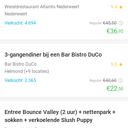
Wereldrestaurant Atlantis Nederweert
9.4
star
Nederweert
Verkocht: 4.694
€45
,50
Regulier
€36
,95
favorite_border
3-gangendiner bij een Bar Bistro DuCo
45%
Bar Bistro DuCo
9.0
star
Helmond (+9 locaties)
Verkocht: 2.365
€40
,60
Regulier
€22
,50
favorite_border
Entree Bounce Valley (2 uur) + nettenpark +
46%
sokken + verkoelende Slush Puppy