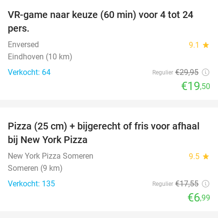
VR-game naar keuze (60 min) voor 4 tot 24
35%
pers.
Enversed
9.1
star
Eindhoven (10 km)
Verkocht: 64
€29
,95
Regulier
€19
,50
favorite_border
Pizza (25 cm) + bijgerecht of fris voor afhaal
60%
bij New York Pizza
New York Pizza Someren
9.5
star
Someren (9 km)
Verkocht: 135
€17
,55
Regulier
€6
,99