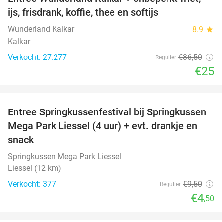
32%
ijs, frisdrank, koffie, thee en softijs
Wunderland Kalkar
8.9
star
Kalkar
Verkocht: 27.277
€36
,50
Regulier
€25
favorite_border
Entree Springkussenfestival bij Springkussen
53%
Mega Park Liessel (4 uur) + evt. drankje en
snack
Springkussen Mega Park Liessel
Liessel (12 km)
Verkocht: 377
€9
,50
Regulier
€4
,50
favorite_border