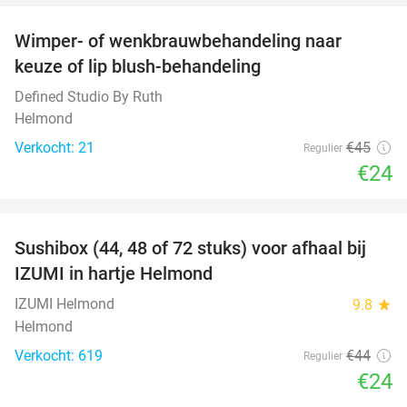
Wimper- of wenkbrauwbehandeling naar
47%
keuze of lip blush-behandeling
Defined Studio By Ruth
Helmond
Verkocht: 21
€45
Regulier
€24
favorite_border
Sushibox (44, 48 of 72 stuks) voor afhaal bij
45%
IZUMI in hartje Helmond
IZUMI Helmond
9.8
star
Helmond
Verkocht: 619
€44
Regulier
€24