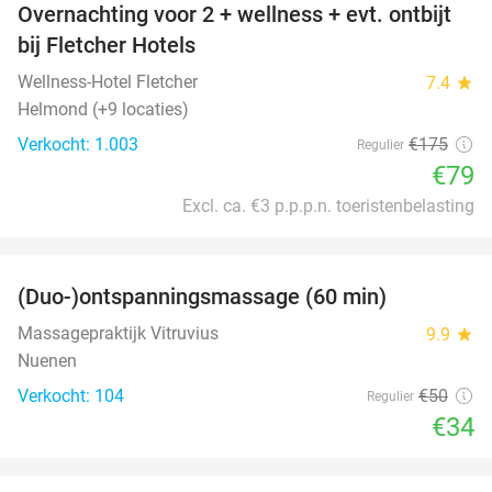
Overnachting voor 2 + wellness + evt. ontbijt
55%
bij Fletcher Hotels
Wellness-Hotel Fletcher
7.4
star
Helmond (+9 locaties)
Verkocht: 1.003
€175
Regulier
€79
Excl. ca. €3 p.p.p.n. toeristenbelasting
favorite_border
(Duo-)ontspanningsmassage (60 min)
32%
Massagepraktijk Vitruvius
9.9
star
Nuenen
Verkocht: 104
€50
Regulier
€34
favorite_border