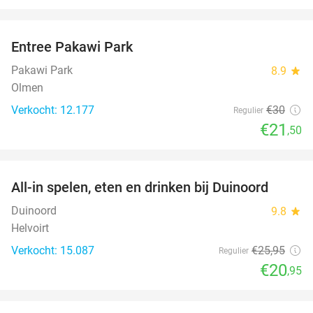
favorite_border
Entree Pakawi Park
28%
Pakawi Park
8.9
star
Olmen
Verkocht: 12.177
€30
Regulier
€21
,50
favorite_border
All-in spelen, eten en drinken bij Duinoord
19%
Duinoord
9.8
star
Helvoirt
Verkocht: 15.087
€25
,95
Regulier
€20
,95
favorite_border