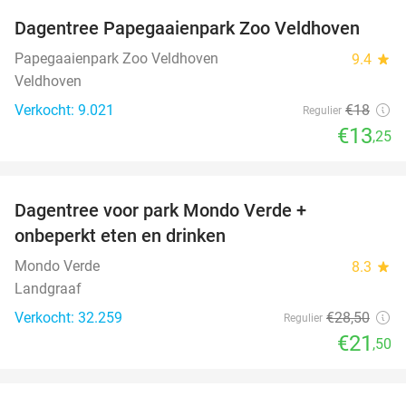
Dagentree Papegaaienpark Zoo Veldhoven
26%
Papegaaienpark Zoo Veldhoven
9.4
star
Veldhoven
Verkocht: 9.021
€18
Regulier
€13
,25
favorite_border
Dagentree voor park Mondo Verde +
25%
onbeperkt eten en drinken
Mondo Verde
8.3
star
Landgraaf
Verkocht: 32.259
€28
,50
Regulier
€21
,50
favorite_border