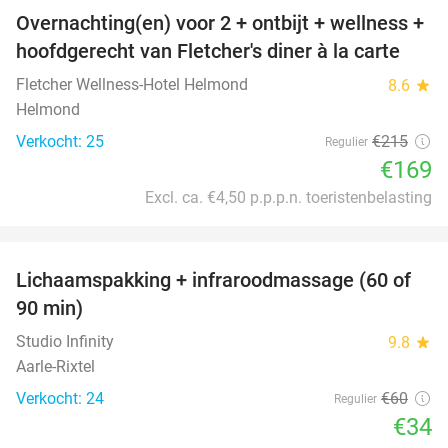
Overnachting(en) voor 2 + ontbijt + wellness +
21%
hoofdgerecht van Fletcher's diner à la carte
Fletcher Wellness-Hotel Helmond
8.6
star
Helmond
Verkocht: 25
€215
Regulier
€169
Excl. ca. €4,50 p.p.p.n. toeristenbelasting
favorite_border
Lichaamspakking + infraroodmassage (60 of
43%
90 min)
Studio Infinity
9.8
star
Aarle-Rixtel
Verkocht: 24
€60
Regulier
€34