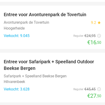
favorite_border
Entree voor Avonturenpark de Tovertuin
34%
Avonturenpark de Tovertuin
9.2
star
Hoogerheide
Verkocht: 9.045
€24
,95
Regulier
€16
,50
favorite_border
Entree voor Safaripark + Speelland Outdoor
39%
Beekse Bergen
Safaripark + Speelland Beekse Bergen
Hilvarenbeek
Verkocht: 3.628
€45
,45
Regulier
€27
,50
favorite_border