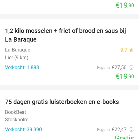
€19
,90
favorite_border
1,2 kilo mosselen + friet of brood en saus bij
28%
La Baraque
La Baraque
9.7
star
Lier (9 km)
Verkocht: 1.888
€27
,50
Regulier
€19
,90
favorite_border
100%
75 dagen gratis luisterboeken en e-books
BookBeat
Stockholm
Verkocht: 39.390
€22
,47
Regulier
Gratis