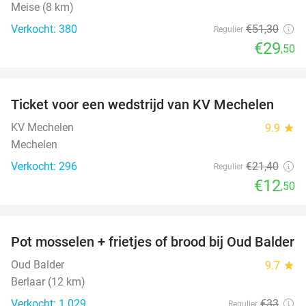
Meise (8 km)
Verkocht: 380
€51
,30
Regulier
€29
,50
favorite_border
Ticket voor een wedstrijd van KV Mechelen
42%
KV Mechelen
9.9
star
Mechelen
Verkocht: 296
€21
,40
Regulier
€12
,50
favorite_border
Pot mosselen + frietjes of brood bij Oud Balder
41%
Oud Balder
9.7
star
Berlaar (12 km)
Verkocht: 1.029
€33
Regulier