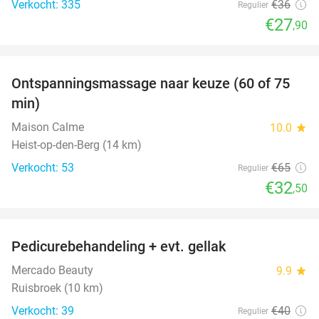
Verkocht: 335
€36
Regulier
€27
,90
favorite_border
Ontspanningsmassage naar keuze (60 of 75
50%
min)
Maison Calme
10.0
star
Heist-op-den-Berg (14 km)
Verkocht: 53
€65
Regulier
€32
,50
favorite_border
Pedicurebehandeling + evt. gellak
50%
Mercado Beauty
9.9
star
Ruisbroek (10 km)
Verkocht: 39
€40
Regulier