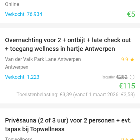
Online
€5
Verkocht: 76.934
favorite_border
Overnachting voor 2 + ontbijt + late check out
59%
+ toegang wellness in hartje Antwerpen
Van der Valk Park Lane Antwerpen
9.9
star
Antwerpen
Verkocht: 1.223
€282
Regulier
€115
Toeristenbelasting: €3,39 (vanaf 1 maart 2026: €3,58)
favorite_border
Privésauna (2 of 3 uur) voor 2 personen + evt.
50%
tapas bij Topwellness
Topwellness
9.6
star