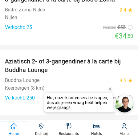
37%
Bistro Zoma Nijlen
9.4
star
Nijlen
Verkocht: 25
€55
Regulier
€34
,50
favorite_border
Aziatisch 2- of 3-gangendiner à la carte bij
31%
Buddha Lounge
Buddha Lounge
9.5
star
Keerbergen (8 km)
Verkocht: 250
€36
Regulier
€24
,90
Home
Dichtbij
Restaurants
Hotels
Menu