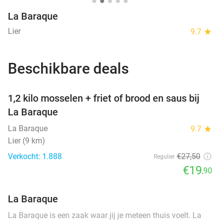
La Baraque
Lier
9.7
star
Beschikbare deals
favorite_border
1,2 kilo mosselen + friet of brood en saus bij
La Baraque
La Baraque
9.7
star
Lier (9 km)
Verkocht: 1.888
€27
,50
Regulier
€19
,90
La Baraque
La Baraque is een zaak waar jij je meteen thuis voelt. La