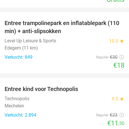
favorite_border
Entree trampolinepark en inflatablepark (110
40%
min) + anti-slipsokken
Level Up Leisure & Sports
10.0
star
Edegem (11 km)
Verkocht: 849
€30
Regulier
€18
favorite_border
Entree kind voor Technopolis
50%
Technopolis
9.5
star
Mechelen
Verkocht: 2.894
€23
Regulier
€11
,50