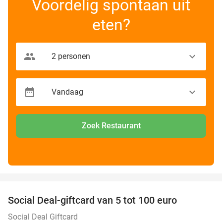
Voordelig spontaan uit
eten?
Zoek Restaurant
favorite_border
Social Deal-giftcard van 5 tot 100 euro
Social Deal Giftcard