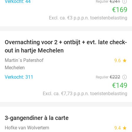
Verkocht: 44
€241
Regulier
€169
Excl. ca. €3 p.p.p.n. toeristenbelasting
favorite_border
Overnachting voor 2 + ontbijt + evt. late check-
33%
out in hartje Mechelen
Martin´s Patershof
9.6
star
Mechelen
Verkocht: 311
€222
Regulier
€149
Excl. ca. €7,73 p.p.p.n. toeristenbelasting
favorite_border
3-gangendiner à la carte
42%
Hofke van Wolvertem
9.4
star