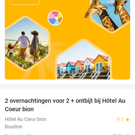
favorite_border
2 overnachtingen voor 2 + ontbijt bij Hôtel Au
30%
Coeur bion
Hôtel Au Cœur bion
9.1
star
Bouillon