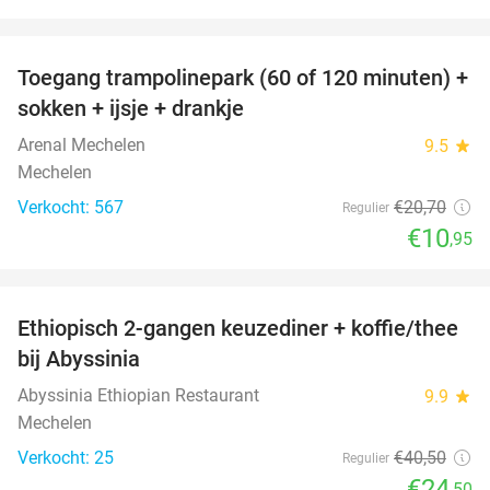
favorite_border
Toegang trampolinepark (60 of 120 minuten) +
47%
sokken + ijsje + drankje
Arenal Mechelen
9.5
star
Mechelen
Verkocht: 567
€20
,70
Regulier
€10
,95
favorite_border
Ethiopisch 2-gangen keuzediner + koffie/thee
40%
bij Abyssinia
Abyssinia Ethiopian Restaurant
9.9
star
Mechelen
Verkocht: 25
€40
,50
Regulier
€24
,50