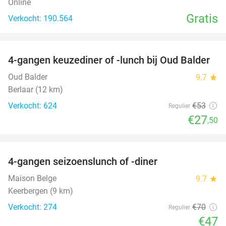
Online
Gratis
Verkocht: 190.564
favorite_border
4-gangen keuzediner of -lunch bij Oud Balder
48%
Oud Balder
9.7
star
Berlaar (12 km)
Verkocht: 624
€53
Regulier
€27
,50
favorite_border
4-gangen seizoenslunch of -diner
33%
Maison Belge
9.7
star
Keerbergen (9 km)
Verkocht: 274
€70
Regulier
€47