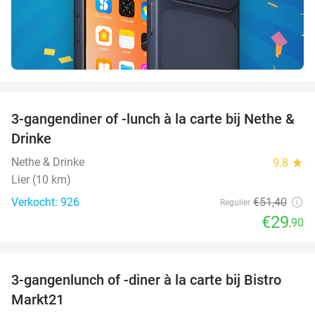
favorite_border
3-gangendiner of -lunch à la carte bij Nethe &
42%
Drinke
Nethe & Drinke
9.8
star
Lier (10 km)
Verkocht: 926
€51
,40
Regulier
€29
,90
favorite_border
3-gangenlunch of -diner à la carte bij Bistro
46%
Markt21