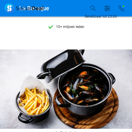
Ontdek 15.000+ deals

La Baraque
7 dagen per week beschikbaar
Bereikbaar tot 23:00
10+ miljoen leden
9,4
op basis van
206.489 reviews
Ontdek 15.000+ deals
7 dagen per week beschikbaar
10+ miljoen leden