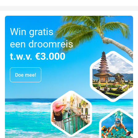
Win gratis
een droomreis
t.w.v. €3.000
Doe mee!