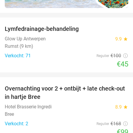
favorite_border
Lymfedrainage-behandeling
55%
Glow Up Antwerpen
9.9
star
Rumst (9 km)
Verkocht: 71
€100
Regulier
€45
favorite_border
Overnachting voor 2 + ontbijt + late check-out
41%
NEW
in hartje Bree
TODAY
Hotel Brasserie Ingredi
8.9
star
Bree
Verkocht: 2
€168
Regulier
€99