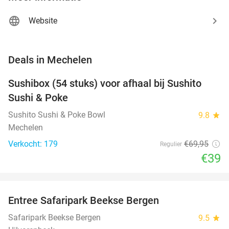
Website
favorite_border
Deals in Mechelen
Sushibox (54 stuks) voor afhaal bij Sushito
44%
Sushi & Poke
Sushito Sushi & Poke Bowl
9.8
star
Mechelen
Verkocht: 179
€69
,95
Regulier
€39
favorite_border
Entree Safaripark Beekse Bergen
31%
NEW
TODAY
Safaripark Beekse Bergen
9.5
star