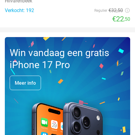
Hilvarenbeek
Verkocht: 192
€32
,50
Regulier
€22
,50
Win vandaag een gratis
iPhone 17 Pro
Meer info