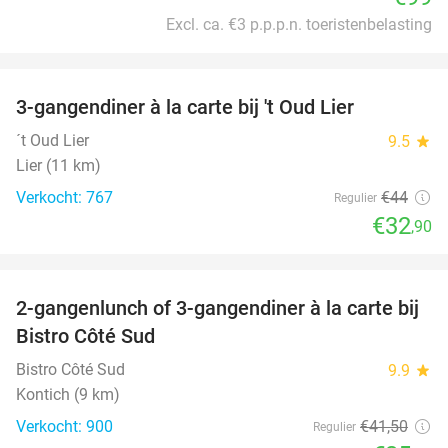
Excl. ca. €3 p.p.p.n. toeristenbelasting
favorite_border
3-gangendiner à la carte bij 't Oud Lier
25%
´t Oud Lier
9.5
star
Lier (11 km)
Verkocht: 767
€44
Regulier
€32
,90
favorite_border
2-gangenlunch of 3-gangendiner à la carte bij
39%
Bistro Côté Sud
Bistro Côté Sud
9.9
star
Kontich (9 km)
Verkocht: 900
€41
,50
Regulier