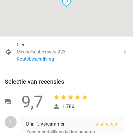
food
Lier
Mechelsesteenweg 223
Routebeschrijving
Selectie van recensies
9,7
1.786
T.
Dhr. T. Vercammen
Zeer vriendelijk en lekker gegeten