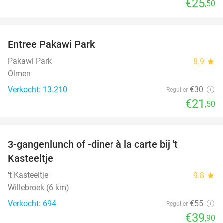
€25
,50
favorite_border
Entree Pakawi Park
28%
Pakawi Park
8.9
star
Olmen
Verkocht: 13.210
€30
Regulier
€21
,50
favorite_border
3-gangenlunch of -diner à la carte bij 't
27%
Kasteeltje
't Kasteeltje
9.8
star
Willebroek (6 km)
Verkocht: 694
€55
Regulier
€39
,90