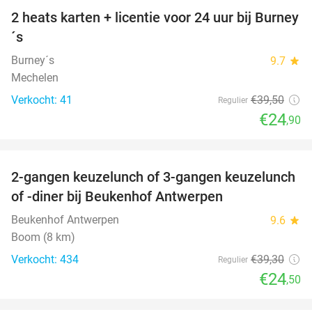
2 heats karten + licentie voor 24 uur bij Burney
37%
´s
Burney´s
9.7
star
Mechelen
Verkocht: 41
€39
,50
Regulier
€24
,90
favorite_border
2-gangen keuzelunch of 3-gangen keuzelunch
38%
of -diner bij Beukenhof Antwerpen
Beukenhof Antwerpen
9.6
star
Boom (8 km)
Verkocht: 434
€39
,30
Regulier
€24
,50
favorite_border