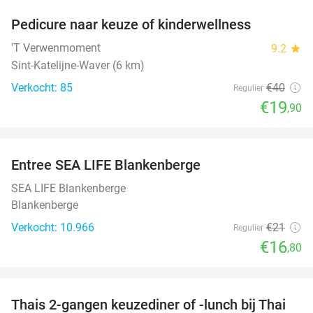
Pedicure naar keuze of kinderwellness
50%
'T Verwenmoment
9.2
star
Sint-Katelijne-Waver (6 km)
Verkocht: 85
€40
Regulier
€19
,90
favorite_border
Entree SEA LIFE Blankenberge
20%
SEA LIFE Blankenberge
Blankenberge
Verkocht: 10.966
€21
Regulier
€16
,80
favorite_border
Thais 2-gangen keuzediner of -lunch bij Thai
33%