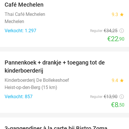
Café Mechelen
Thai Café Mechelen
9.3
star
Mechelen
Verkocht: 1.297
€34
,25
Regulier
€22
,90
favorite_border
Pannenkoek + drankje + toegang tot de
39%
kinderboerderij
Kinderboerderij De Bollekeshoef
9.4
star
Heist-op-den-Berg (15 km)
Verkocht: 857
€13
,90
Regulier
€8
,50
favorite_border
3-gangendiner à la carte bij Bistro Zoma