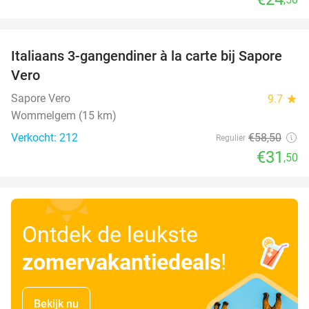
favorite_border
Italiaans 3-gangendiner à la carte bij Sapore
46%
Vero
Sapore Vero
9.7
star
Wommelgem (15 km)
Verkocht: 212
€58
,50
Regulier
€31
,50
Ontdek de leukste
zomervakantiedeals
!
Bekijk nu