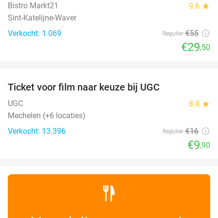
Bistro Markt21
9.6
star
Sint-Katelijne-Waver
Verkocht: 1.069
€55
Regulier
€29
,50
favorite_border
Ticket voor film naar keuze bij UGC
38%
UGC
8.8
star
Mechelen (+6 locaties)
Verkocht: 13.396
€16
Regulier
€9
,90