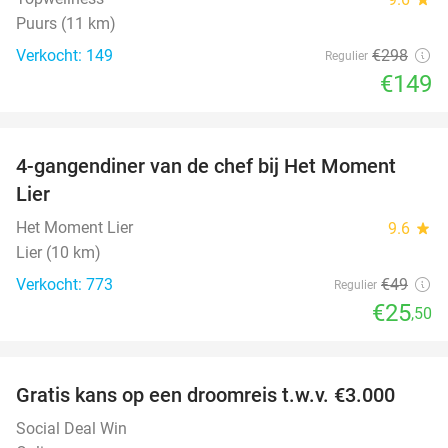
Puurs (11 km)
Verkocht: 149
€298
Regulier
€149
favorite_border
4-gangendiner van de chef bij Het Moment
48%
Lier
Het Moment Lier
9.6
star
Lier (10 km)
Verkocht: 773
€49
Regulier
€25
,50
favorite_border
Gratis kans op een droomreis t.w.v. €3.000
Social Deal Win