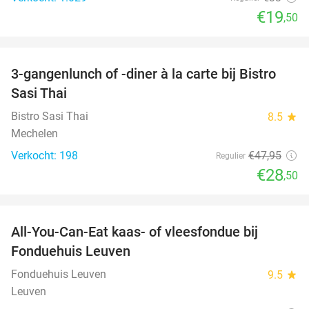
€19
,50
favorite_border
3-gangenlunch of -diner à la carte bij Bistro
41%
Sasi Thai
Bistro Sasi Thai
8.5
star
Mechelen
Verkocht: 198
€47
,95
Regulier
€28
,50
favorite_border
All-You-Can-Eat kaas- of vleesfondue bij
23%
Fonduehuis Leuven
Fonduehuis Leuven
9.5
star
Leuven