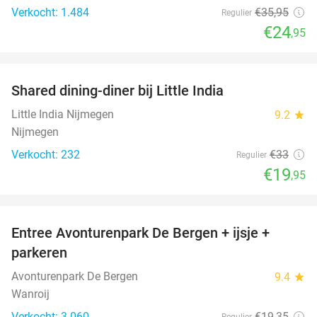
Verkocht: 1.484
€35
,95
Regulier
€24
,95
favorite_border
Shared dining-diner bij Little India
40%
Little India Nijmegen
9.2
star
Nijmegen
Verkocht: 232
€33
Regulier
€19
,95
favorite_border
Entree Avonturenpark De Bergen + ijsje +
48%
parkeren
Avonturenpark De Bergen
9.4
star
Wanroij
Verkocht: 3.060
€19
,35
Regulier