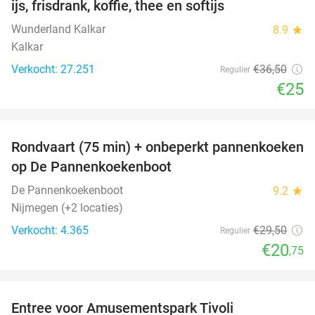
ijs, frisdrank, koffie, thee en softijs
Wunderland Kalkar
8.9
star
Kalkar
Verkocht: 27.251
€36
,50
Regulier
€25
favorite_border
Rondvaart (75 min) + onbeperkt pannenkoeken
30%
op De Pannenkoekenboot
De Pannenkoekenboot
9.2
star
Nijmegen (+2 locaties)
Verkocht: 4.365
€29
,50
Regulier
€20
,75
favorite_border
Entree voor Amusementspark Tivoli
12%