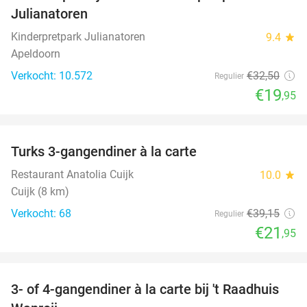
Julianatoren
Kinderpretpark Julianatoren
9.4
star
Apeldoorn
Verkocht: 10.572
€32
,50
Regulier
€19
,95
favorite_border
Turks 3-gangendiner à la carte
44%
Restaurant Anatolia Cuijk
10.0
star
Cuijk (8 km)
Verkocht: 68
€39
,15
Regulier
€21
,95
favorite_border
3- of 4-gangendiner à la carte bij 't Raadhuis
29%