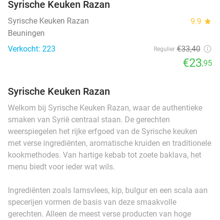
Syrische Keuken Razan
Syrische Keuken Razan
9.9
star
Beuningen
Verkocht: 223
€33
,40
Regulier
€23
,95
Syrische Keuken Razan
Welkom bij Syrische Keuken Razan, waar de authentieke
smaken van Syrië centraal staan. De gerechten
weerspiegelen het rijke erfgoed van de Syrische keuken
met verse ingrediënten, aromatische kruiden en traditionele
kookmethodes. Van hartige kebab tot zoete baklava, het
menu biedt voor ieder wat wils.
Ingrediënten zoals lamsvlees, kip, bulgur en een scala aan
specerijen vormen de basis van deze smaakvolle
gerechten. Alleen de meest verse producten van hoge