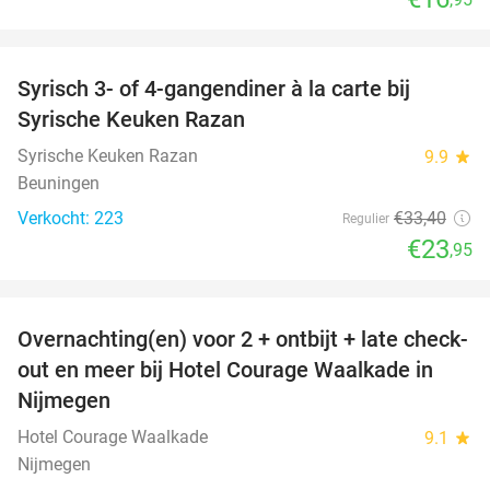
favorite_border
Syrisch 3- of 4-gangendiner à la carte bij
28%
Syrische Keuken Razan
Syrische Keuken Razan
9.9
star
Beuningen
Verkocht: 223
€33
,40
Regulier
€23
,95
favorite_border
Overnachting(en) voor 2 + ontbijt + late check-
48%
out en meer bij Hotel Courage Waalkade in
Nijmegen
Hotel Courage Waalkade
9.1
star
Nijmegen