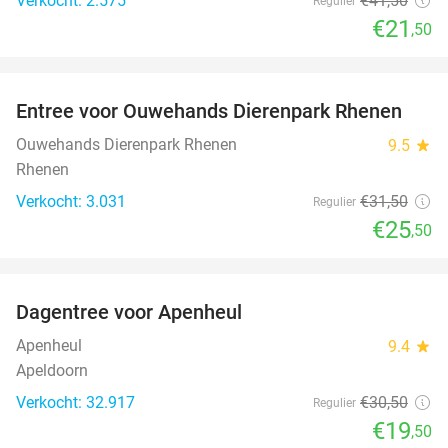
Verkocht: 2.575
€41
,50
Regulier
€21
,50
favorite_border
Entree voor Ouwehands Dierenpark Rhenen
19%
Ouwehands Dierenpark Rhenen
9.5
star
Rhenen
Verkocht: 3.031
€31
,50
Regulier
€25
,50
favorite_border
Dagentree voor Apenheul
36%
Apenheul
9.4
star
Apeldoorn
Verkocht: 32.917
€30
,50
Regulier
€19
,50