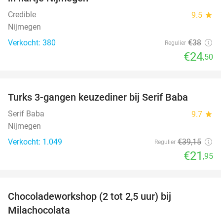
Credible
9.5
star
Nijmegen
Verkocht: 380
€38
Regulier
€24
,50
favorite_border
Turks 3-gangen keuzediner bij Serif Baba
44%
Serif Baba
9.7
star
Nijmegen
Verkocht: 1.049
€39
,15
Regulier
€21
,95
favorite_border
Chocoladeworkshop (2 tot 2,5 uur) bij
42%
Milachocolata