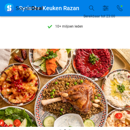
Ontdek 15.000+ deals

Syrische Keuken Razan
7 dagen per week beschikbaar
Bereikbaar tot 23:00
10+ miljoen leden
9,4
op basis van
205.945 reviews
Ontdek 15.000+ deals
7 dagen per week beschikbaar
10+ miljoen leden