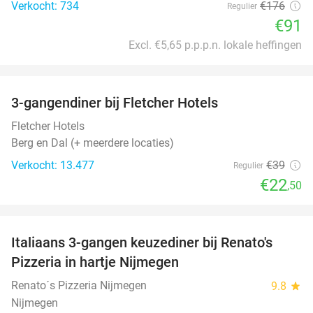
Verkocht: 734
€176
Regulier
€91
Excl. €5,65 p.p.p.n. lokale heffingen
favorite_border
3-gangendiner bij Fletcher Hotels
42%
Fletcher Hotels
Berg en Dal (+ meerdere locaties)
Verkocht: 13.477
€39
Regulier
€22
,50
favorite_border
Italiaans 3-gangen keuzediner bij Renato's
31%
Pizzeria in hartje Nijmegen
Renato´s Pizzeria Nijmegen
9.8
star
Nijmegen