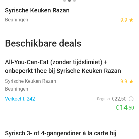
Syrische Keuken Razan
Beuningen
9.9
star
Beschikbare deals
favorite_border
All-You-Can-Eat (zonder tijdslimiet) +
onbeperkt thee bij Syrische Keuken Razan
Syrische Keuken Razan
9.9
star
Beuningen
Verkocht: 242
€22
,50
Regulier
€14
,50
favorite_border
Syrisch 3- of 4-gangendiner à la carte bij