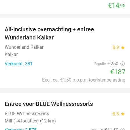
€14
,95
favorite_border
All-inclusive overnachting + entree
25%
Wunderland Kalkar
Wunderland Kalkar
8.9
star
Kalkar
Verkocht: 381
€250
Regulier
€187
Excl. ca. €1,50 p.p.p.n. toeristenbelasting
favorite_border
Entree voor BLUE Wellnessresorts
48%
BLUE Wellnessresorts
8.8
star
Mill (+4 locaties) (12 km)