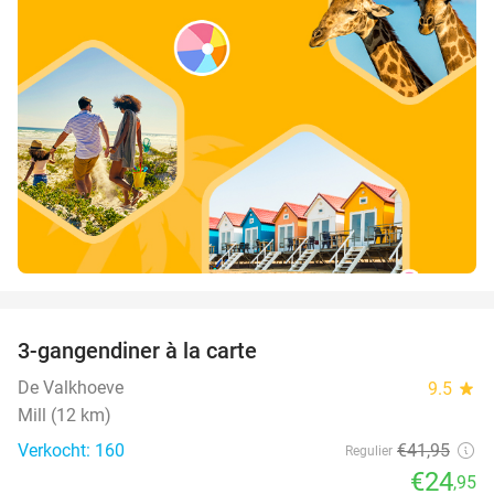
favorite_border
3-gangendiner à la carte
41%
De Valkhoeve
9.5
star
Mill (12 km)
Verkocht: 160
€41
,95
Regulier
€24
,95