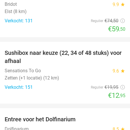
Bridot
9.9
star
Elst (8 km)
Verkocht: 131
€74
,50
Regulier
€59
,50
favorite_border
Sushibox naar keuze (22, 34 of 48 stuks) voor
35%
afhaal
Sensations To Go
9.6
star
Zetten (+1 locatie) (12 km)
Verkocht: 151
€19
,95
Regulier
€12
,95
favorite_border
Entree voor het Dolfinarium
36%
Dolfinarium
8.5
star