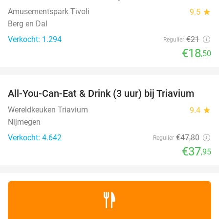
Amusementspark Tivoli
9.5
star
Berg en Dal
Verkocht: 1.294
€21
Regulier
€18
,50
favorite_border
All-You-Can-Eat & Drink (3 uur) bij Triavium
21%
Wereldkeuken Triavium
9.4
star
Nijmegen
Verkocht: 4.642
€47
,80
Regulier
€37
,95