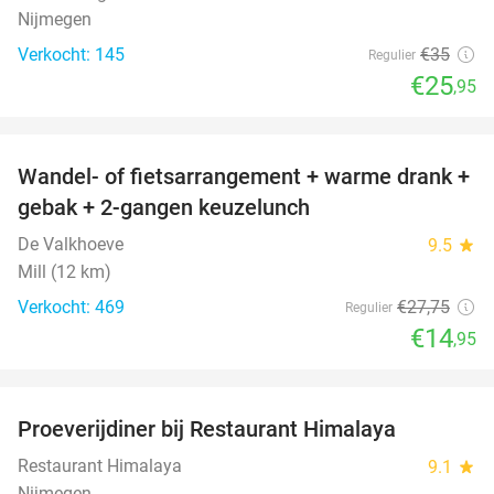
Nijmegen
Verkocht: 145
€35
Regulier
€25
,95
favorite_border
Wandel- of fietsarrangement + warme drank +
46%
gebak + 2-gangen keuzelunch
De Valkhoeve
9.5
star
Mill (12 km)
Verkocht: 469
€27
,75
Regulier
€14
,95
favorite_border
Proeverijdiner bij Restaurant Himalaya
40%
Restaurant Himalaya
9.1
star
Nijmegen