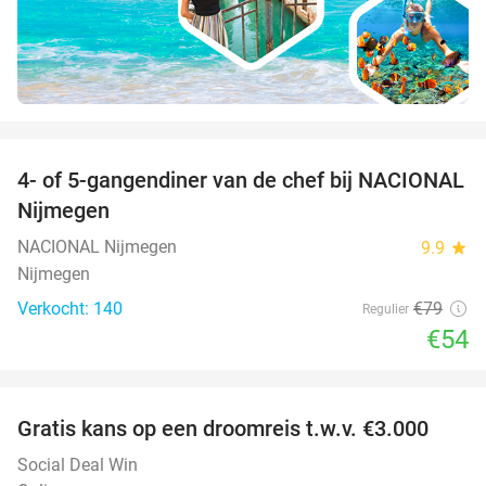
favorite_border
4- of 5-gangendiner van de chef bij NACIONAL
32%
Nijmegen
NACIONAL Nijmegen
9.9
star
Nijmegen
Verkocht: 140
€79
Regulier
€54
favorite_border
Gratis kans op een droomreis t.w.v. €3.000
Social Deal Win