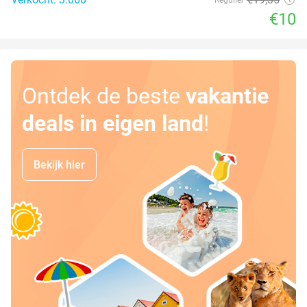
€10
Ontdek de beste
vakantie
deals in eigen land
!
Bekijk hier