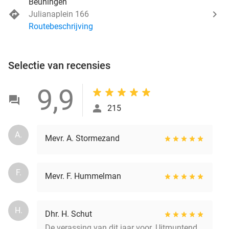
Beuningen
Julianaplein 166
Routebeschrijving
Selectie van recensies
9,9
215
A.
Mevr. A. Stormezand
F.
Mevr. F. Hummelman
H.
Dhr. H. Schut
De verassing van dit jaar voor. Uitmuntend.