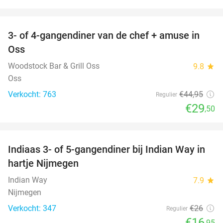
favorite_border
3- of 4-gangendiner van de chef + amuse in
34%
Oss
Woodstock Bar & Grill Oss
9.8
star
Oss
Verkocht: 763
€44
,95
Regulier
€29
,50
favorite_border
Indiaas 3- of 5-gangendiner bij Indian Way in
35%
hartje Nijmegen
Indian Way
7.9
star
Nijmegen
Verkocht: 347
€26
Regulier
€16
,95