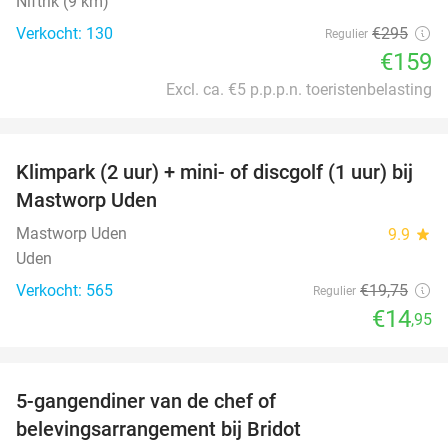
Niftrik (9 km)
Verkocht: 130
€295
Regulier
€159
Excl. ca. €5 p.p.p.n. toeristenbelasting
favorite_border
Klimpark (2 uur) + mini- of discgolf (1 uur) bij
24%
Mastworp Uden
Mastworp Uden
9.9
star
Uden
Verkocht: 565
€19
,75
Regulier
€14
,95
favorite_border
5-gangendiner van de chef of
20%
belevingsarrangement bij Bridot