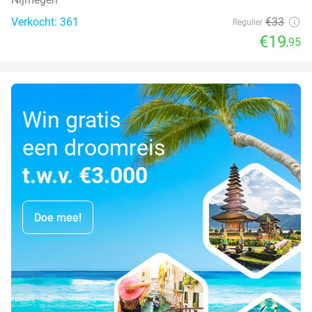
Verkocht: 361
€33
Regulier
€19
,95
Win gratis
een droomreis
t.w.v. €3.000
Doe mee!