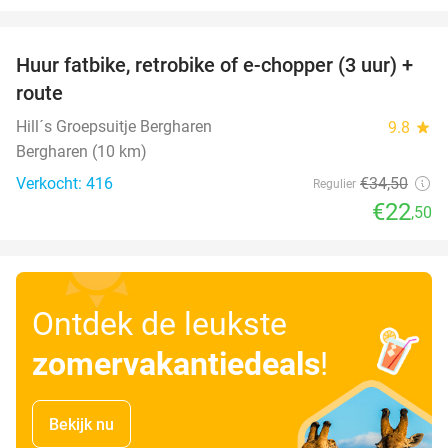
favorite_border
Huur fatbike, retrobike of e-chopper (3 uur) +
35%
route
Hill´s Groepsuitje Bergharen
9.8
star
Bergharen (10 km)
Verkocht: 416
€34
,50
Regulier
€22
,50
Ontdek de leukste
zomervakantiedeals
!
Bekijk nu