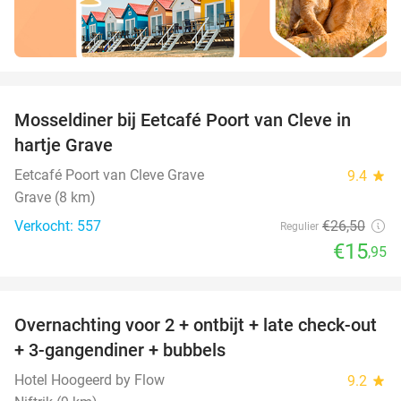
favorite_border
Mosseldiner bij Eetcafé Poort van Cleve in
40%
hartje Grave
Eetcafé Poort van Cleve Grave
9.4
star
Grave (8 km)
Verkocht: 557
€26
,50
Regulier
€15
,95
favorite_border
Overnachting voor 2 + ontbijt + late check-out
46%
+ 3-gangendiner + bubbels
Hotel Hoogeerd by Flow
9.2
star