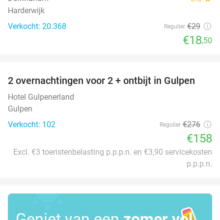
Harderwijk
Verkocht: 20.368
€29
Regulier
€18
,50
favorite_border
2 overnachtingen voor 2 + ontbijt in Gulpen
43%
Hotel Gulpenerland
Gulpen
Verkocht: 102
€276
Regulier
€158
Excl. €3 toeristenbelasting p.p.p.n. en €3,90 servicekosten
p.p.p.n.
Geniet van een
zomer vol