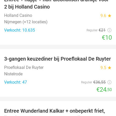
52%
2 bij Holland Casino
Holland Casino
9.6
star
Nijmegen (+12 locaties)
Verkocht: 10.635
€21
Regulier
€10
favorite_border
3-gangen keuzediner bij Proeflokaal De Ruyter
33%
NEW
TODAY
Proeflokaal De Ruyter
9.5
star
Nistelrode
Verkocht: 47
€36
,55
Regulier
€24
,50
favorite_border
Entree Wunderland Kalkar + onbeperkt friet,
32%