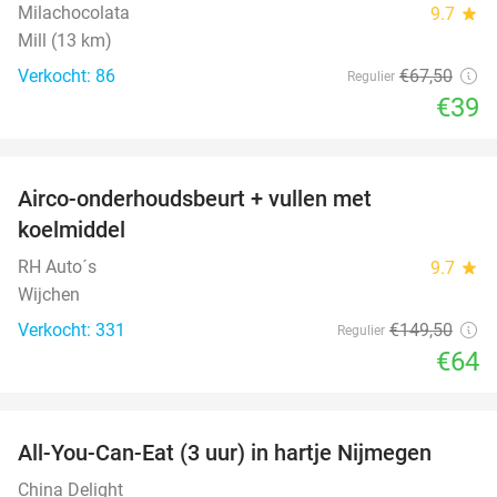
Milachocolata
9.7
star
Mill (13 km)
Verkocht: 86
€67
,50
Regulier
€39
favorite_border
Airco-onderhoudsbeurt + vullen met
57%
koelmiddel
RH Auto´s
9.7
star
Wijchen
Verkocht: 331
€149
,50
Regulier
€64
favorite_border
All-You-Can-Eat (3 uur) in hartje Nijmegen
26%
China Delight