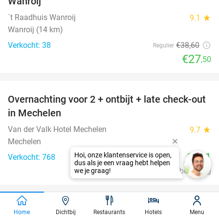
Wanroij
´t Raadhuis Wanroij
9.1
star
Wanroij (14 km)
Verkocht: 38
€38
,60
Regulier
€27
,50
favorite_border
Overnachting voor 2 + ontbijt + late check-out
in Mechelen
Van der Valk Hotel Mechelen
9.7
star
Mechelen
€141
Verkocht: 768
Excl. ca. €7,75 p.p.p.n. toeristenbelasting
favorite_border
All-in spelen, eten en drinken bij Duinoord
19%
Home
Dichtbij
Restaurants
Hotels
Menu