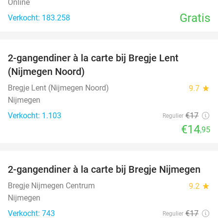
Online
Gratis
Verkocht: 183.258
favorite_border
2-gangendiner à la carte bij Bregje Lent
12%
(Nijmegen Noord)
Bregje Lent (Nijmegen Noord)
9.7
star
Nijmegen
Verkocht: 1.103
€17
Regulier
€14
,95
favorite_border
2-gangendiner à la carte bij Bregje Nijmegen
12%
Bregje Nijmegen Centrum
9.2
star
Nijmegen
Verkocht: 743
€17
Regulier