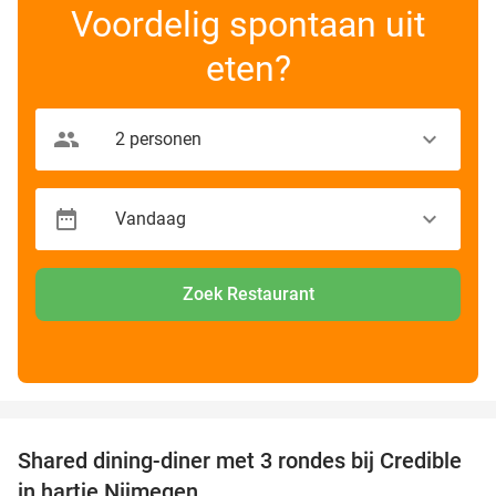
Voordelig spontaan uit
eten?
Zoek Restaurant
favorite_border
Shared dining-diner met 3 rondes bij Credible
36%
in hartje Nijmegen