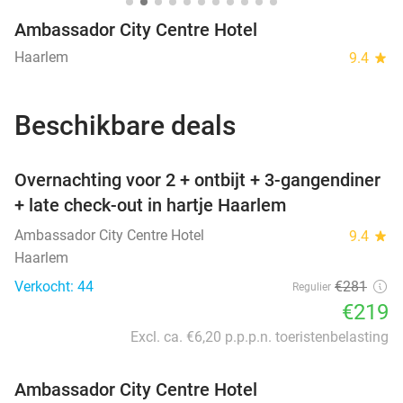
Ambassador City Centre Hotel
Haarlem
9.4
star
Beschikbare deals
favorite_border
Overnachting voor 2 + ontbijt + 3-gangendiner
+ late check-out in hartje Haarlem
Ambassador City Centre Hotel
9.4
star
Haarlem
Verkocht: 44
€281
Regulier
€219
Excl. ca. €6,20 p.p.p.n. toeristenbelasting
Ambassador City Centre Hotel