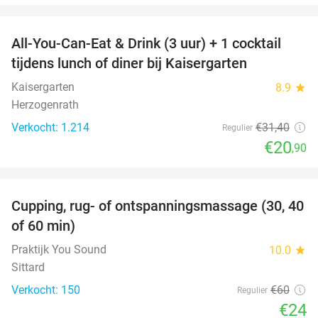
favorite_border
All-You-Can-Eat & Drink (3 uur) + 1 cocktail
33%
tijdens lunch of diner bij Kaisergarten
Kaisergarten
8.9
star
Herzogenrath
Verkocht: 1.214
€31
,40
Regulier
€20
,90
favorite_border
Cupping, rug- of ontspanningsmassage (30, 40
60%
of 60 min)
Praktijk You Sound
10.0
star
Sittard
Verkocht: 150
€60
Regulier
€24