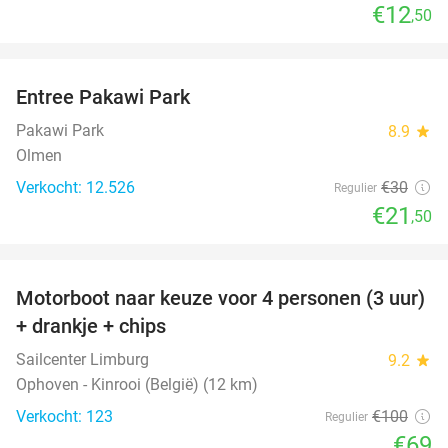
€12
,50
favorite_border
Entree Pakawi Park
28%
Pakawi Park
8.9
star
Olmen
Verkocht: 12.526
€30
Regulier
€21
,50
favorite_border
Motorboot naar keuze voor 4 personen (3 uur)
31%
+ drankje + chips
Sailcenter Limburg
9.2
star
Ophoven - Kinrooi (België) (12 km)
Verkocht: 123
€100
Regulier
€69