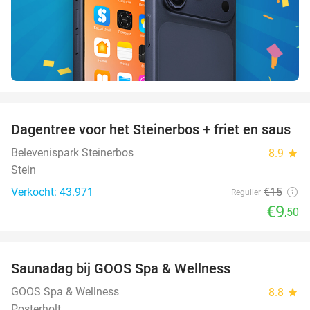
favorite_border
Dagentree voor het Steinerbos + friet en saus
37%
Belevenispark Steinerbos
8.9
star
Stein
Verkocht: 43.971
€15
Regulier
€9
,50
favorite_border
Saunadag bij GOOS Spa & Wellness
52%
GOOS Spa & Wellness
8.8
star
Posterholt