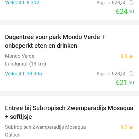
Verkocht: 8.302
€28
,50
Regulier
€24
,50
favorite_border
Dagentree voor park Mondo Verde +
25%
onbeperkt eten en drinken
Mondo Verde
8.3
star
Landgraaf (13 km)
Verkocht: 33.395
€28
,50
Regulier
€21
,50
favorite_border
Entree bij Subtropisch Zwemparadijs Mosaqua
25%
+ softijsje
Subtropisch Zwemparadijs Mosaqua
8.2
star
Gulpen