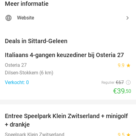
Meer informatie
Website
favorite_border
Deals in Sittard-Geleen
Italiaans 4-gangen keuzediner bij Osteria 27
41%
NEW
TODAY
Osteria 27
9.9
star
Dilsen-Stokkem (6 km)
Verkocht: 0
€67
Regulier
€39
,50
favorite_border
Entree Speelpark Klein Zwitserland + minigolf
38%
+ drankje
Speelpark Klein Zwitserland
9.5
star