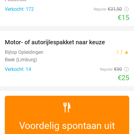
Verkocht: 172
€31
,50
Regulier
€15
favorite_border
Motor- of autorijlespakket naar keuze
72%
Rijtop Opleidingen
7.7
star
Beek (Limburg)
Verkocht: 14
€90
Regulier
€25
Voordelig spontaan uit