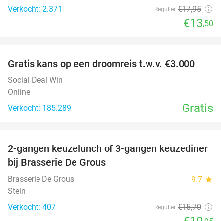
Verkocht: 2.371
€17
,95
Regulier
€13
,50
favorite_border
Gratis kans op een droomreis t.w.v. €3.000
Social Deal Win
Online
Gratis
Verkocht: 185.289
favorite_border
2-gangen keuzelunch of 3-gangen keuzediner
30%
bij Brasserie De Grous
Brasserie De Grous
9.7
star
Stein
Verkocht: 407
€15
,70
Regulier
€10