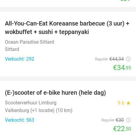
favorite_border
All-You-Can-Eat Koreaanse barbecue (3 uur) +
21%
wokbuffet + sushi + teppanyaki
Ocean Paradise Sittard
Sittard
Verkocht: 292
€44
,34
Regulier
€34
,95
favorite_border
(E-)scooter of e-bike huren (hele dag)
25%
Scooterverhuur Limburg
9.6
star
Valkenburg (+1 locatie) (10 km)
Verkocht: 563
€30
Regulier
€22
,50