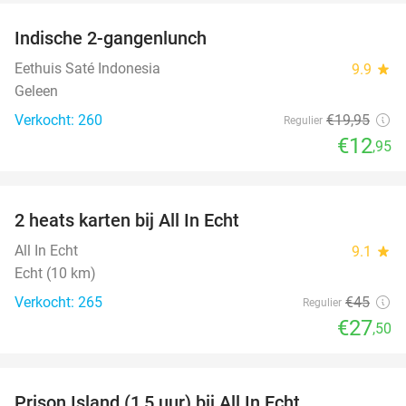
Indische 2-gangenlunch
35%
Eethuis Saté Indonesia
9.9
star
Geleen
Verkocht: 260
€19
,95
Regulier
€12
,95
favorite_border
2 heats karten bij All In Echt
39%
All In Echt
9.1
star
Echt (10 km)
Verkocht: 265
€45
Regulier
€27
,50
favorite_border
Prison Island (1,5 uur) bij All In Echt