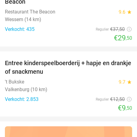
Beacon
Restaurant The Beacon
9.6
star
Wessem (14 km)
Verkocht: 435
€37
,50
Regulier
€29
,50
favorite_border
Entree kinderspeelboerderij + hapje en drankje
24%
of snackmenu
't Bukske
9.7
star
Valkenburg (10 km)
Verkocht: 2.853
€12
,50
Regulier
€9
,50