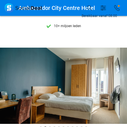
Ontdek 15.000+ deals

Ambassador City Centre Hotel
7 dagen per week beschikbaar
Bereikbaar vanaf 08:00
10+ miljoen leden
9,4
op basis van
206.123 reviews
Ontdek 15.000+ deals
7 dagen per week beschikbaar
10+ miljoen leden