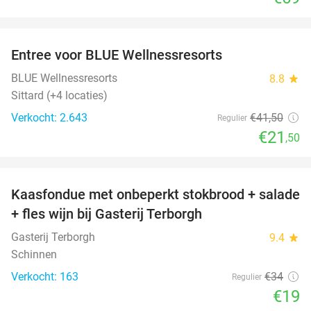
favorite_border
Entree voor BLUE Wellnessresorts
48%
BLUE Wellnessresorts
8.8
star
Sittard (+4 locaties)
Verkocht: 2.643
€41
,50
Regulier
€21
,50
favorite_border
Kaasfondue met onbeperkt stokbrood + salade
44%
+ fles wijn bij Gasterij Terborgh
Gasterij Terborgh
9.4
star
Schinnen
Verkocht: 163
€34
Regulier
€19