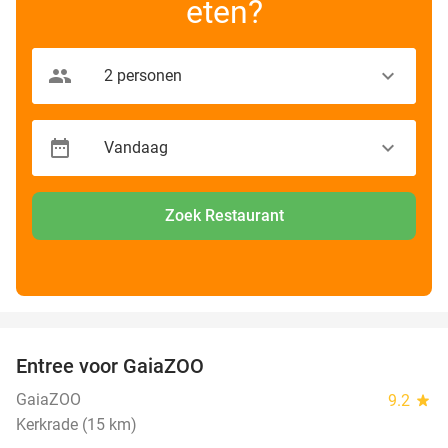
eten?
Zoek Restaurant
favorite_border
Entree voor GaiaZOO
14%
GaiaZOO
9.2
star
Kerkrade (15 km)