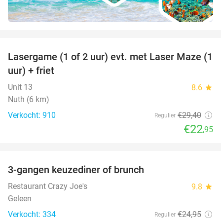
favorite_border
Lasergame (1 of 2 uur) evt. met Laser Maze (1
22%
uur) + friet
Unit 13
8.6
star
Nuth (6 km)
Verkocht: 910
€29
,40
Regulier
€22
,95
favorite_border
3-gangen keuzediner of brunch
50%
Restaurant Crazy Joe's
9.8
star
Geleen
Verkocht: 334
€24
,95
Regulier