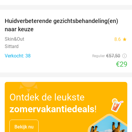
favorite_border
Huidverbeterende gezichtsbehandeling(en)
50%
naar keuze
Skin&Out
8.6
star
Sittard
Verkocht: 38
€57
,50
Regulier
€29
Ontdek de leukste
zomervakantiedeals
!
Bekijk nu