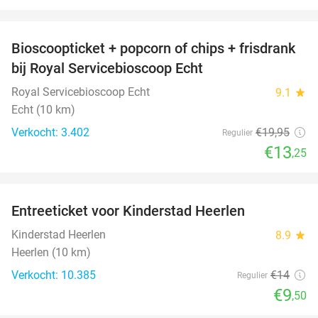
favorite_border
Bioscoopticket + popcorn of chips + frisdrank
34%
bij Royal Servicebioscoop Echt
Royal Servicebioscoop Echt
9.1
star
Echt (10 km)
Verkocht: 3.402
€19
,95
Regulier
€13
,25
favorite_border
Entreeticket voor Kinderstad Heerlen
32%
Kinderstad Heerlen
8.9
star
Heerlen (10 km)
Verkocht: 10.385
€14
Regulier
€9
,50
favorite_border