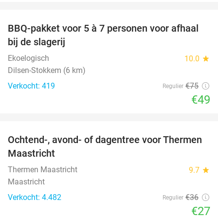
favorite_border
BBQ-pakket voor 5 à 7 personen voor afhaal
35%
bij de slagerij
Ekoelogisch
10.0
star
Dilsen-Stokkem (6 km)
Verkocht: 419
€75
Regulier
€49
favorite_border
Ochtend-, avond- of dagentree voor Thermen
25%
Maastricht
Thermen Maastricht
9.7
star
Maastricht
Verkocht: 4.482
€36
Regulier
€27