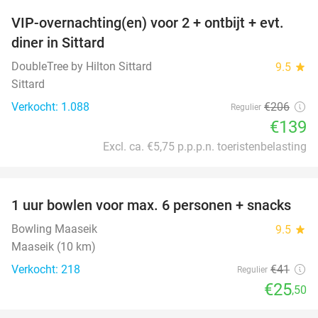
VIP-overnachting(en) voor 2 + ontbijt + evt.
33%
diner in Sittard
DoubleTree by Hilton Sittard
9.5
star
Sittard
Verkocht: 1.088
€206
Regulier
€139
Excl. ca. €5,75 p.p.p.n. toeristenbelasting
favorite_border
1 uur bowlen voor max. 6 personen + snacks
38%
Bowling Maaseik
9.5
star
Maaseik (10 km)
Verkocht: 218
€41
Regulier
€25
,50
favorite_border