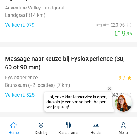
Adventure Valley Landgraaf
Landgraaf (14 km)
Verkocht: 979
€23
,95
Regulier
€19
,95
favorite_border
Massage naar keuze bij FysioXperience (30,
44%
60 of 90 min)
FysioXperience
9.7
star
Brunssum (+2 locaties) (7 km)
Verkocht: 325
€42
,75
Regulier
€24
favorite_border
Dagentree Aqua Mundo op Center Parcs
33%
Home
Dichtbij
Restaurants
Hotels
Menu