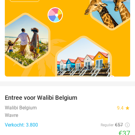
favorite_border
Entree voor Walibi Belgium
35%
Walibi Belgium
9.4
star
Wavre
Verkocht: 3.800
€57
Regulier
€37