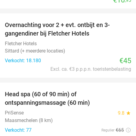
,95
favorite_border
Overnachting voor 2 + evt. ontbijt en 3-
gangendiner bij Fletcher Hotels
Fletcher Hotels
Sittard (+ meerdere locaties)
€45
Verkocht: 18.180
Excl. ca. €3 p.p.p.n. toeristenbelasting
favorite_border
Head spa (60 of 90 min) of
42%
ontspanningsmassage (60 min)
PriSense
9.8
star
Maasmechelen (8 km)
Verkocht: 77
€65
Regulier