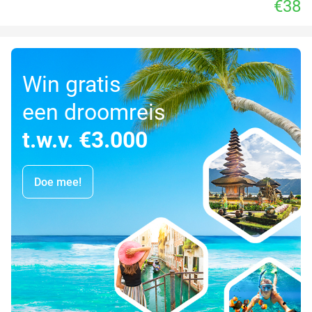
€38
Win gratis
een droomreis
t.w.v. €3.000
Doe mee!