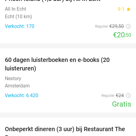
31%
All In Echt
9.1
star
Echt (10 km)
Verkocht: 170
€29
,50
Regulier
€20
,50
favorite_border
100%
60 dagen luisterboeken en e-books (20
luisteruren)
Nextory
Amsterdam
Verkocht: 6.420
€24
Regulier
Gratis
favorite_border
Onbeperkt dineren (3 uur) bij Restaurant The
21%