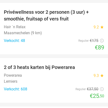
Privéwellness voor 2 personen (3 uur) +
49%
smoothie, fruitsap of vers fruit
Hair ´n Relax
9.2
star
Maasmechelen (9 km)
Verkocht: 48
€175
Regulier
€89
favorite_border
2 of 3 heats karten bij Powerarea
32%
Powerarea
9.3
star
Lemiers
Verkocht: 608
€37
,50
Regulier
€25
,50
favorite_border