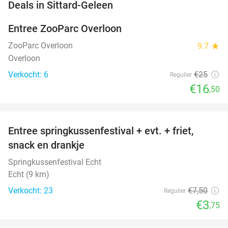
favorite_border
Deals in Sittard-Geleen
Entree ZooParc Overloon
34%
NEW
TODAY
ZooParc Overloon
9.7
star
Overloon
Verkocht: 6
€25
Regulier
€16
,50
favorite_border
Entree springkussenfestival + evt. + friet,
50%
NEW
snack en drankje
TODAY
Springkussenfestival Echt
Echt (9 km)
Verkocht: 23
€7
,50
Regulier
€3
,75