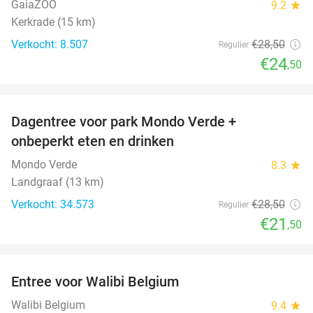
GaiaZOO
9.2
star
Kerkrade (15 km)
Verkocht: 8.507
€28
,50
Regulier
€24
,50
favorite_border
Dagentree voor park Mondo Verde +
25%
onbeperkt eten en drinken
Mondo Verde
8.3
star
Landgraaf (13 km)
Verkocht: 34.573
€28
,50
Regulier
€21
,50
favorite_border
Entree voor Walibi Belgium
35%
Walibi Belgium
9.4
star