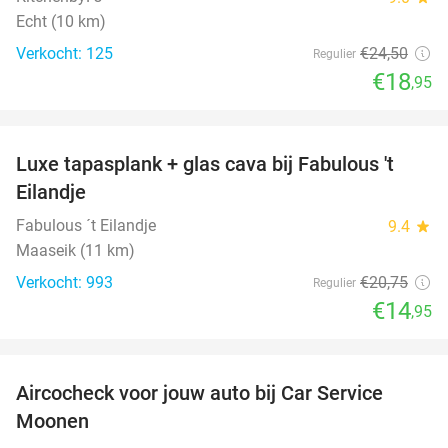
Echt (10 km)
Verkocht: 125
€24
,50
Regulier
€18
,95
favorite_border
Luxe tapasplank + glas cava bij Fabulous 't
28%
Eilandje
Fabulous ´t Eilandje
9.4
star
Maaseik (11 km)
Verkocht: 993
€20
,75
Regulier
€14
,95
favorite_border
Aircocheck voor jouw auto bij Car Service
44%
Moonen