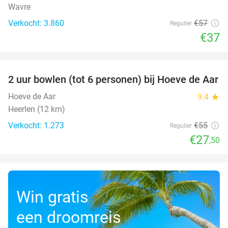
Wavre
Verkocht: 3.860
€57
Regulier
€37
favorite_border
2 uur bowlen (tot 6 personen) bij Hoeve de Aar
50%
Hoeve de Aar
9.4
star
Heerlen (12 km)
Verkocht: 1.273
€55
Regulier
€27
,50
Win gratis
een droomreis