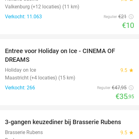
Valkenburg (+12 locaties) (11 km)
Verkocht: 11.063
€21
Regulier
€10
favorite_border
Entree voor Holiday on Ice - CINEMA OF
25%
DREAMS
Holiday on Ice
9.5
star
Maastricht (+4 locaties) (15 km)
Verkocht: 266
€47
,95
Regulier
€35
,95
favorite_border
3-gangen keuzediner bij Brasserie Rubens
42%
Brasserie Rubens
9.5
star