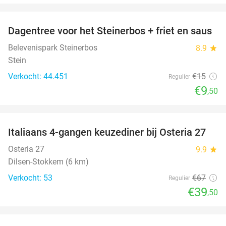
favorite_border
Dagentree voor het Steinerbos + friet en saus
37%
Belevenispark Steinerbos
8.9
star
Stein
Verkocht: 44.451
€15
Regulier
€9
,50
favorite_border
Italiaans 4-gangen keuzediner bij Osteria 27
41%
Osteria 27
9.9
star
Dilsen-Stokkem (6 km)
Verkocht: 53
€67
Regulier
€39
,50
favorite_border