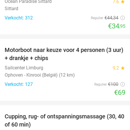
Ocean Paradise Sittard
7.6
star
Sittard
Verkocht: 312
€44
,34
Regulier
€34
,95
favorite_border
Motorboot naar keuze voor 4 personen (3 uur)
31%
+ drankje + chips
Sailcenter Limburg
9.2
star
Ophoven - Kinrooi (België) (12 km)
Verkocht: 127
€100
Regulier
€69
favorite_border
Cupping, rug- of ontspanningsmassage (30, 40
60%
of 60 min)