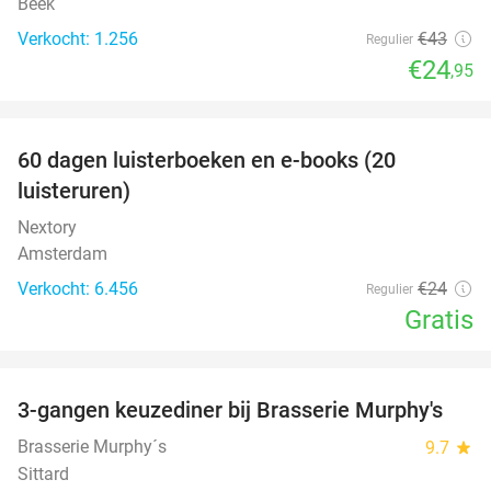
Beek
Verkocht: 1.256
€43
Regulier
€24
,95
favorite_border
100%
60 dagen luisterboeken en e-books (20
luisteruren)
Nextory
Amsterdam
Verkocht: 6.456
€24
Regulier
Gratis
favorite_border
3-gangen keuzediner bij Brasserie Murphy's
35%
Brasserie Murphy´s
9.7
star
Sittard