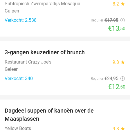
Subtropisch Zwemparadijs Mosaqua
8.2
star
Gulpen
Verkocht: 2.538
€17
,95
Regulier
€13
,50
favorite_border
3-gangen keuzediner of brunch
50%
Restaurant Crazy Joe's
9.8
star
Geleen
Verkocht: 340
€24
,95
Regulier
€12
,50
favorite_border
Dagdeel suppen of kanoën over de
43%
Maasplassen
Yellow Boats
9.8
star