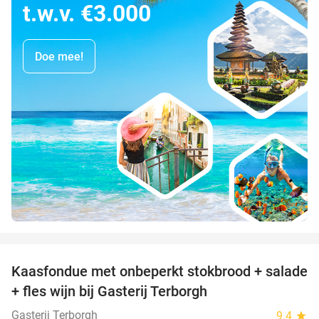
t.w.v. €3.000
Doe mee!
favorite_border
Kaasfondue met onbeperkt stokbrood + salade
44%
+ fles wijn bij Gasterij Terborgh
Gasterij Terborgh
9.4
star