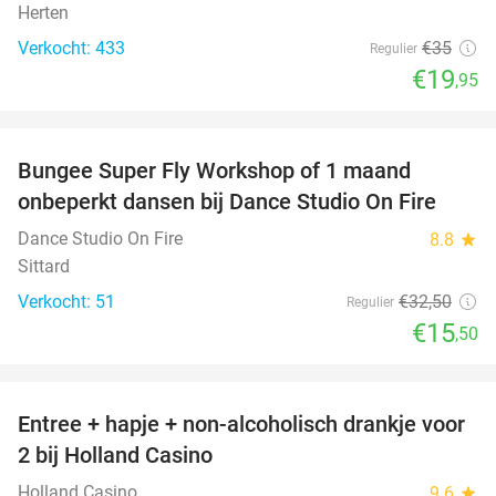
Herten
Verkocht: 433
€35
Regulier
€19
,95
favorite_border
Bungee Super Fly Workshop of 1 maand
52%
onbeperkt dansen bij Dance Studio On Fire
Dance Studio On Fire
8.8
star
Sittard
Verkocht: 51
€32
,50
Regulier
€15
,50
favorite_border
Entree + hapje + non-alcoholisch drankje voor
52%
2 bij Holland Casino
Holland Casino
9.6
star