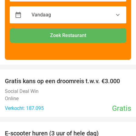
Zoek Restaurant
favorite_border
Gratis kans op een droomreis t.w.v. €3.000
Social Deal Win
Online
Gratis
Verkocht: 187.095
favorite_border
E-scooter huren (3 uur of hele dag)
37%