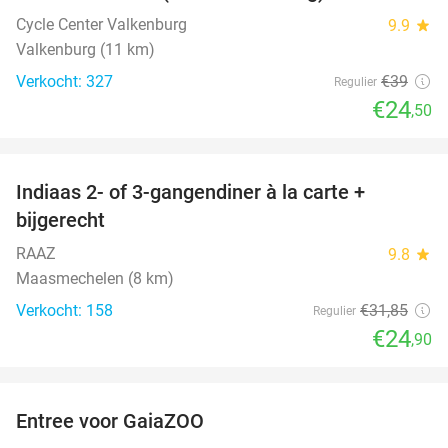
Cycle Center Valkenburg
9.9
star
Valkenburg (11 km)
Verkocht: 327
€39
Regulier
€24
,50
favorite_border
Indiaas 2- of 3-gangendiner à la carte +
22%
bijgerecht
RAAZ
9.8
star
Maasmechelen (8 km)
Verkocht: 158
€31
,85
Regulier
€24
,90
favorite_border
Entree voor GaiaZOO
14%