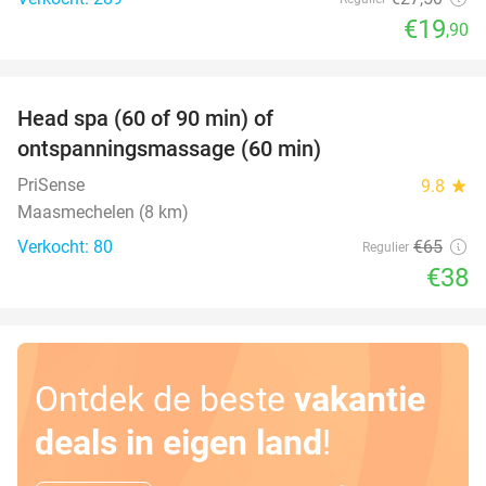
€19
,90
favorite_border
Head spa (60 of 90 min) of
42%
ontspanningsmassage (60 min)
PriSense
9.8
star
Maasmechelen (8 km)
Verkocht: 80
€65
Regulier
€38
Ontdek de beste
vakantie
deals in eigen land
!