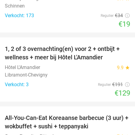
Schinnen
Verkocht: 173
€34
Regulier
€19
favorite_border
1, 2 of 3 overnachting(en) voor 2 + ontbijt +
32%
NEW
wellness + meer bij Hôtel L'Amandier
TODAY
Hôtel L'Amandier
9.9
star
Libramont-Chevigny
Verkocht: 3
€191
Regulier
€129
favorite_border
All-You-Can-Eat Koreaanse barbecue (3 uur) +
21%
wokbuffet + sushi + teppanyaki