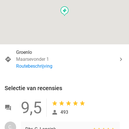
events
Groenlo
Maarsevonder 1
Routebeschrijving
Selectie van recensies
9,5
493
C.