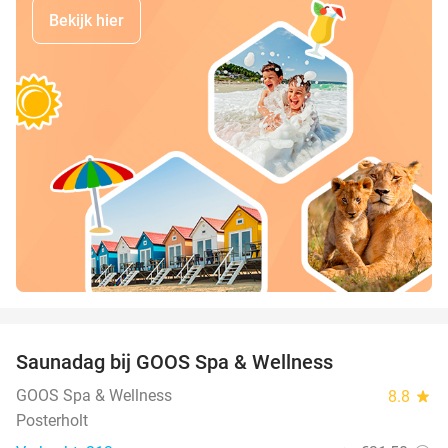
Bekijk hier
favorite_border
Saunadag bij GOOS Spa & Wellness
52%
GOOS Spa & Wellness
8.8
star
Posterholt