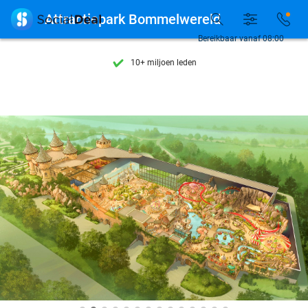
Ontdek 15.000+ deals

Attractiepark Bommelwereld
7 dagen per week beschikbaar
Bereikbaar vanaf 08:00
10+ miljoen leden
9,4
op basis van
206.262 reviews
Ontdek 15.000+ deals
7 dagen per week beschikbaar
10+ miljoen leden