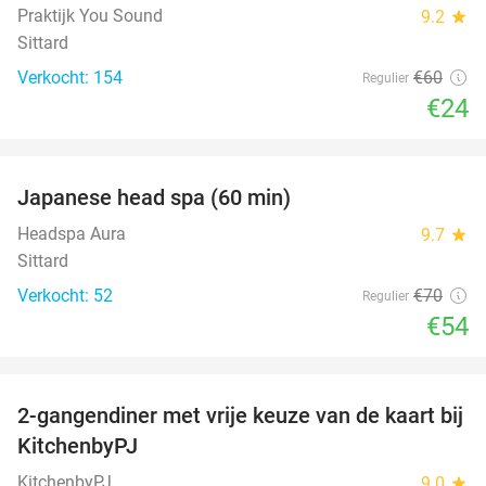
Praktijk You Sound
9.2
star
Sittard
Verkocht: 154
€60
Regulier
€24
favorite_border
Japanese head spa (60 min)
23%
Headspa Aura
9.7
star
Sittard
Verkocht: 52
€70
Regulier
€54
favorite_border
2-gangendiner met vrije keuze van de kaart bij
23%
KitchenbyPJ
KitchenbyPJ
9.0
star