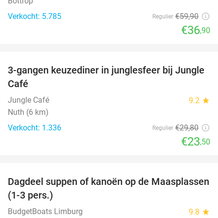
Bottrop
Verkocht: 5.785
€59
,90
Regulier
€36
,90
favorite_border
3-gangen keuzediner in junglesfeer bij Jungle
21%
Café
Jungle Café
9.2
star
Nuth (6 km)
Verkocht: 1.336
€29
,80
Regulier
€23
,50
favorite_border
Dagdeel suppen of kanoën op de Maasplassen
43%
(1-3 pers.)
BudgetBoats Limburg
9.8
star