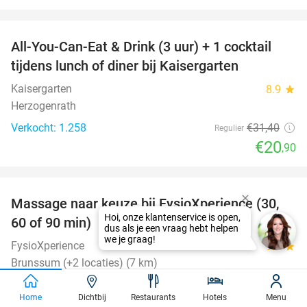
favorite_border
All-You-Can-Eat & Drink (3 uur) + 1 cocktail
33%
tijdens lunch of diner bij Kaisergarten
Kaisergarten
8.9
star
Herzogenrath
Verkocht: 1.258
€31
,40
Regulier
€20
,90
favorite_border
Massage naar keuze bij FysioXperience (30,
44%
60 of 90 min)
FysioXperience
9.7
star
Brunssum (+2 locaties) (7 km)
Verkocht: 326
€42
,75
Regulier
Home
Dichtbij
Restaurants
Hotels
Menu
€24