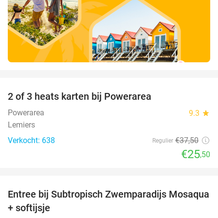
favorite_border
2 of 3 heats karten bij Powerarea
32%
Powerarea
9.3
star
Lemiers
Verkocht: 638
€37
,50
Regulier
€25
,50
favorite_border
Entree bij Subtropisch Zwemparadijs Mosaqua
25%
+ softijsje