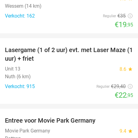
Wessem (14 km)
Verkocht: 162
€35
Regulier
€19
,95
favorite_border
Lasergame (1 of 2 uur) evt. met Laser Maze (1
22%
uur) + friet
Unit 13
8.6
star
Nuth (6 km)
Verkocht: 915
€29
,40
Regulier
€22
,95
favorite_border
Entree voor Movie Park Germany
38%
Movie Park Germany
9.4
star