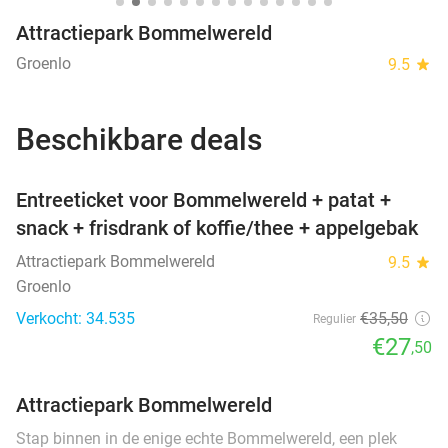
Attractiepark Bommelwereld
Groenlo
9.5
star
Beschikbare deals
favorite_border
Entreeticket voor Bommelwereld + patat +
snack + frisdrank of koffie/thee + appelgebak
Attractiepark Bommelwereld
9.5
star
Groenlo
Verkocht: 34.535
€35
,50
Regulier
€27
,50
Attractiepark Bommelwereld
Stap binnen in de enige echte Bommelwereld, een plek