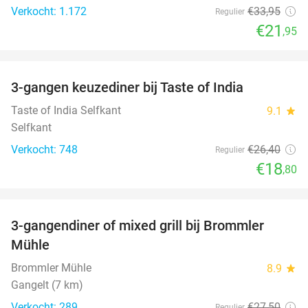
Verkocht: 1.172
€33
,95
Regulier
€21
,95
favorite_border
3-gangen keuzediner bij Taste of India
29%
Taste of India Selfkant
9.1
star
Selfkant
Verkocht: 748
€26
,40
Regulier
€18
,80
favorite_border
3-gangendiner of mixed grill bij Brommler
28%
Mühle
Brommler Mühle
8.9
star
Gangelt (7 km)
Verkocht: 289
€27
,50
Regulier