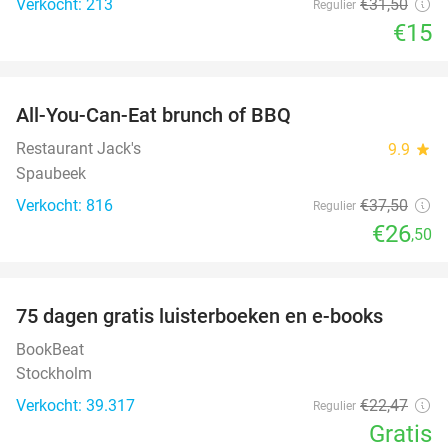
Verkocht: 213
€31
,50
Regulier
€15
favorite_border
All-You-Can-Eat brunch of BBQ
29%
Restaurant Jack's
9.9
star
Spaubeek
Verkocht: 816
€37
,50
Regulier
€26
,50
favorite_border
100%
75 dagen gratis luisterboeken en e-books
BookBeat
Stockholm
Verkocht: 39.317
€22
,47
Regulier
Gratis