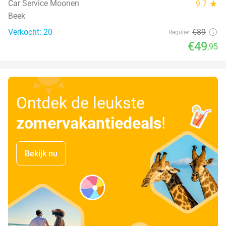
Car Service Moonen
9.7
star
Beek
Verkocht: 20
€89
Regulier
€49
,95
Ontdek de leukste
zomervakantiedeals
!
Bekijk nu