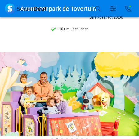
Ontdek 15.000+ deals

Avonturenpark de Tovertuin
7 dagen per week beschikbaar
Bereikbaar tot 23:00
10+ miljoen leden
9,4
op basis van
205.991 reviews
Ontdek 15.000+ deals
7 dagen per week beschikbaar
10+ miljoen leden