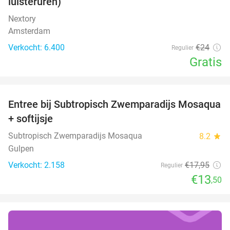
luisteruren)
Nextory
Amsterdam
Verkocht: 6.400
€24
Regulier
Gratis
favorite_border
Entree bij Subtropisch Zwemparadijs Mosaqua
25%
+ softijsje
Subtropisch Zwemparadijs Mosaqua
8.2
star
Gulpen
Verkocht: 2.158
€17
,95
Regulier
€13
,50