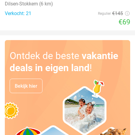
Dilsen-Stokkem (6 km)
Verkocht: 21
€145
Regulier
€69
Ontdek de beste
vakantie
deals in eigen land
!
Bekijk hier