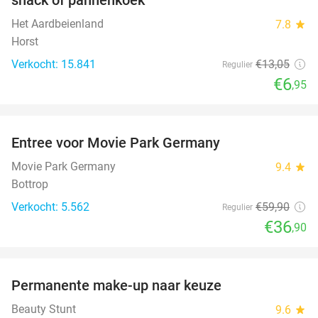
Het Aardbeienland
7.8
star
Horst
Verkocht: 15.841
€13
,05
Regulier
€6
,95
favorite_border
Entree voor Movie Park Germany
38%
Movie Park Germany
9.4
star
Bottrop
Verkocht: 5.562
€59
,90
Regulier
€36
,90
favorite_border
Permanente make-up naar keuze
52%
Beauty Stunt
9.6
star