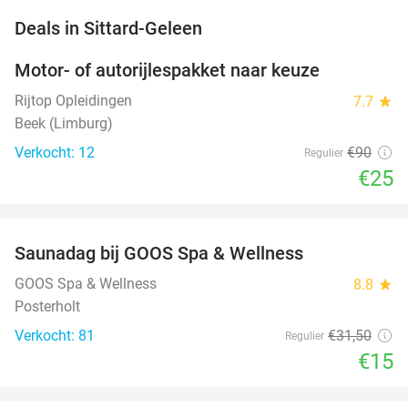
favorite_border
Deals in Sittard-Geleen
Motor- of autorijlespakket naar keuze
72%
Rijtop Opleidingen
7.7
star
Beek (Limburg)
Verkocht: 12
€90
Regulier
€25
favorite_border
Saunadag bij GOOS Spa & Wellness
52%
NEW
TODAY
GOOS Spa & Wellness
8.8
star
Posterholt
Verkocht: 81
€31
,50
Regulier
€15