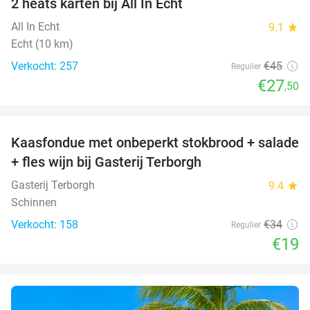
2 heats karten bij All In Echt
39%
All In Echt
9.1
star
Echt (10 km)
Verkocht: 257
€45
Regulier
€27
,50
favorite_border
Kaasfondue met onbeperkt stokbrood + salade
44%
+ fles wijn bij Gasterij Terborgh
Gasterij Terborgh
9.4
star
Schinnen
Verkocht: 158
€34
Regulier
€19