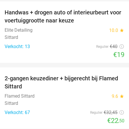
Handwas + drogen auto of interieurbeurt voor
53%
voertuiggrootte naar keuze
Elite Detailing
10.0
star
Sittard
Verkocht: 13
€40
Regulier
€19
favorite_border
2-gangen keuzediner + bijgerecht bij Flamed
31%
Sittard
Flamed Sittard
9.6
star
Sittard
Verkocht: 67
€32
,45
Regulier
€22
,50