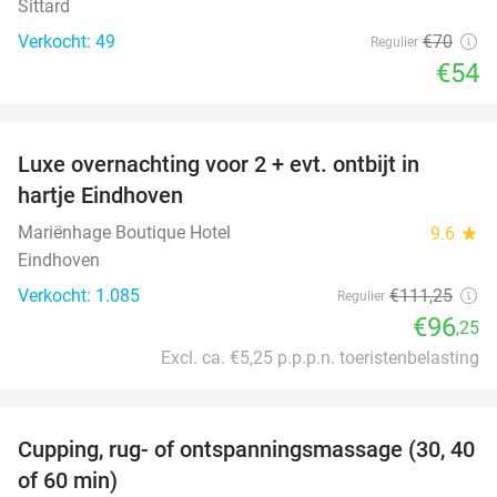
Sittard
Verkocht: 49
€70
Regulier
€54
favorite_border
Luxe overnachting voor 2 + evt. ontbijt in
14%
hartje Eindhoven
Mariënhage Boutique Hotel
9.6
star
Eindhoven
Verkocht: 1.085
€111
,25
Regulier
€96
,25
Excl. ca. €5,25 p.p.p.n. toeristenbelasting
favorite_border
Cupping, rug- of ontspanningsmassage (30, 40
60%
of 60 min)