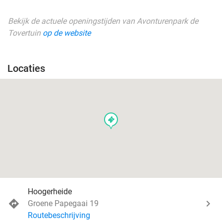
Bekijk de actuele openingstijden van Avonturenpark de
Tovertuin
op de website
Locaties
events
Hoogerheide
Groene Papegaai 19
Routebeschrijving