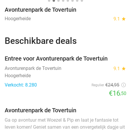
Avonturenpark de Tovertuin
Hoogerheide
9.1
star
Beschikbare deals
favorite_border
Entree voor Avonturenpark de Tovertuin
Avonturenpark de Tovertuin
9.1
star
Hoogerheide
Verkocht: 8.280
€24
,95
Regulier
€16
,50
Avonturenpark de Tovertuin
Ga op avontuur met Woezel & Pip en laat je fantasie tot
leven komen! Geniet samen van een onvergetelijk dagje uit