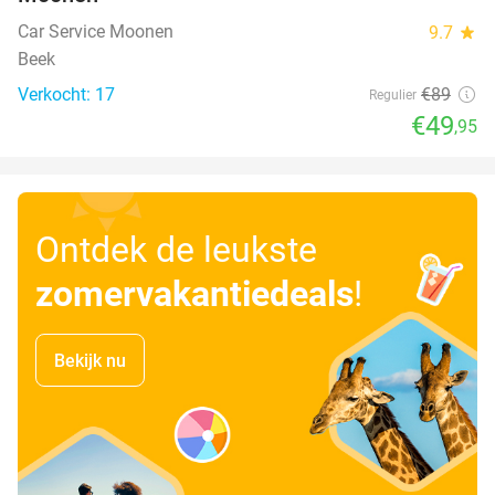
Car Service Moonen
9.7
star
Beek
Verkocht: 17
€89
Regulier
€49
,95
Ontdek de leukste
zomervakantiedeals
!
Bekijk nu