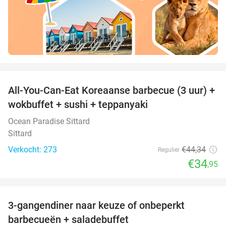
favorite_border
All-You-Can-Eat Koreaanse barbecue (3 uur) +
21%
wokbuffet + sushi + teppanyaki
Ocean Paradise Sittard
Sittard
Verkocht: 273
€44
,34
Regulier
€34
,95
favorite_border
3-gangendiner naar keuze of onbeperkt
42%
barbecueën + saladebuffet