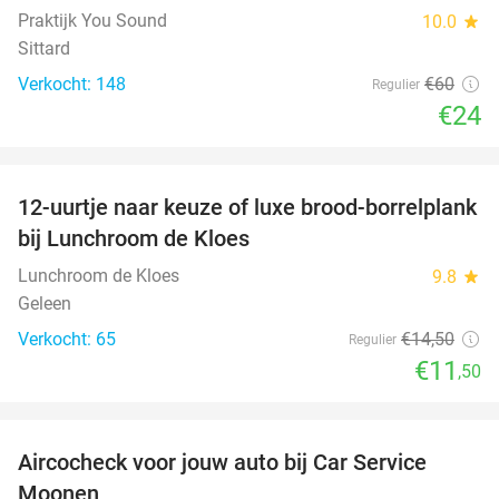
Praktijk You Sound
10.0
star
Sittard
Verkocht: 148
€60
Regulier
€24
favorite_border
12-uurtje naar keuze of luxe brood-borrelplank
21%
bij Lunchroom de Kloes
Lunchroom de Kloes
9.8
star
Geleen
Verkocht: 65
€14
,50
Regulier
€11
,50
favorite_border
Aircocheck voor jouw auto bij Car Service
44%
Moonen