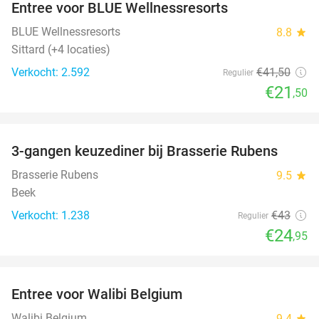
Entree voor BLUE Wellnessresorts
48%
BLUE Wellnessresorts
8.8
star
Sittard (+4 locaties)
Verkocht: 2.592
€41
,50
Regulier
€21
,50
favorite_border
3-gangen keuzediner bij Brasserie Rubens
42%
Brasserie Rubens
9.5
star
Beek
Verkocht: 1.238
€43
Regulier
€24
,95
favorite_border
Entree voor Walibi Belgium
35%
Walibi Belgium
9.4
star