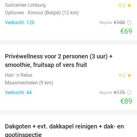
Sailcenter Limburg
9.2
star
Ophoven - Kinrooi (België) (12 km)
Verkocht: 120
€100
Regulier
€69
favorite_border
Privéwellness voor 2 personen (3 uur) +
49%
smoothie, fruitsap of vers fruit
Hair ´n Relax
9.2
star
Maasmechelen (9 km)
Verkocht: 44
€175
Regulier
€89
favorite_border
Dakgoten + evt. dakkapel reinigen + dak- en
41%
gootinspectie