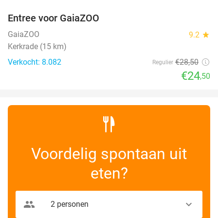
Entree voor GaiaZOO
14%
GaiaZOO
9.2
star
Kerkrade (15 km)
Verkocht: 8.082
€28
,50
Regulier
€24
,50
Voordelig spontaan uit
eten?