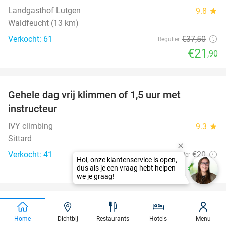
Landgasthof Lutgen
9.8
star
Waldfeucht (13 km)
Verkocht: 61
€37
,50
Regulier
€21
,90
favorite_border
Gehele dag vrij klimmen of 1,5 uur met
25%
instructeur
IVY climbing
9.3
star
Sittard
Verkocht: 41
€20
Regulier
€14
,95
favorite_border
BBQ-pakket voor 5 à 7 personen voor afhaal
35%
Home
Dichtbij
Restaurants
Hotels
Menu
bij de slagerij