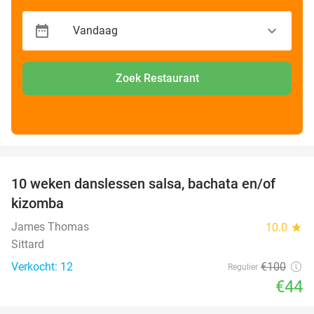
Zoek Restaurant
favorite_border
10 weken danslessen salsa, bachata en/of
56%
kizomba
James Thomas
10.0
star
Sittard
Verkocht: 12
€100
Regulier
€44
favorite_border