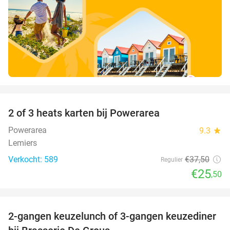
favorite_border
2 of 3 heats karten bij Powerarea
32%
Powerarea
9.3
star
Lemiers
Verkocht: 589
€37
,50
Regulier
€25
,50
favorite_border
2-gangen keuzelunch of 3-gangen keuzediner
30%