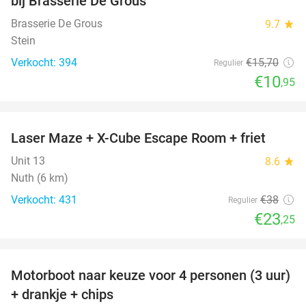
bij Brasserie De Grous
Brasserie De Grous
9.7
star
Stein
Verkocht: 394
€15
,70
Regulier
€10
,95
favorite_border
Laser Maze + X-Cube Escape Room + friet
39%
Unit 13
8.6
star
Nuth (6 km)
Verkocht: 431
€38
Regulier
€23
,25
favorite_border
Motorboot naar keuze voor 4 personen (3 uur)
31%
+ drankje + chips