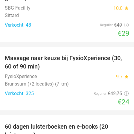
SBG Facility
10.0
star
Sittard
Verkocht: 48
€49
Regulier
€29
favorite_border
Massage naar keuze bij FysioXperience (30,
44%
60 of 90 min)
FysioXperience
9.7
star
Brunssum (+2 locaties) (7 km)
Verkocht: 325
€42
,75
Regulier
€24
favorite_border
100%
60 dagen luisterboeken en e-books (20