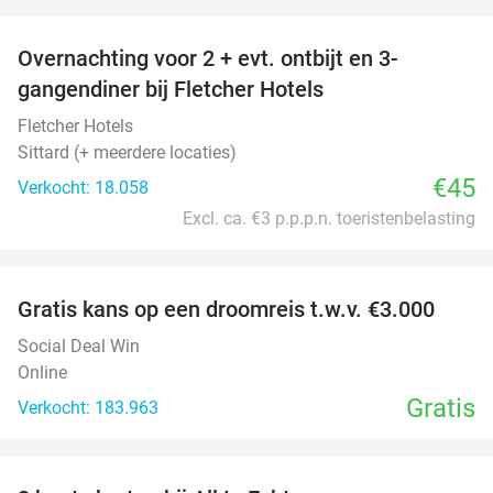
favorite_border
Overnachting voor 2 + evt. ontbijt en 3-
gangendiner bij Fletcher Hotels
Fletcher Hotels
Sittard (+ meerdere locaties)
€45
Verkocht: 18.058
Excl. ca. €3 p.p.p.n. toeristenbelasting
favorite_border
Gratis kans op een droomreis t.w.v. €3.000
Social Deal Win
Online
Gratis
Verkocht: 183.963
favorite_border