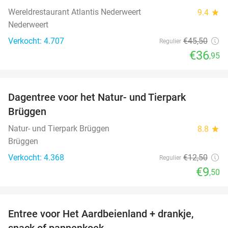
Wereldrestaurant Atlantis Nederweert
9.4
star
Nederweert
Verkocht: 4.707
€45
,50
Regulier
€36
,95
favorite_border
Dagentree voor het Natur- und Tierpark
24%
Brüggen
Natur- und Tierpark Brüggen
8.8
star
Brüggen
Verkocht: 4.368
€12
,50
Regulier
€9
,50
favorite_border
Entree voor Het Aardbeienland + drankje,
47%
snack of pannenkoek