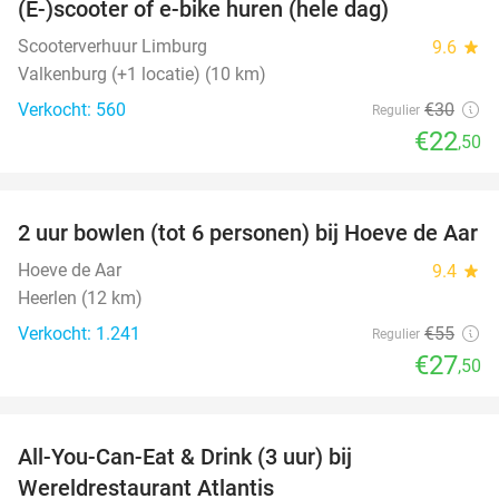
(E-)scooter of e-bike huren (hele dag)
25%
Scooterverhuur Limburg
9.6
star
Valkenburg (+1 locatie) (10 km)
Verkocht: 560
€30
Regulier
€22
,50
favorite_border
2 uur bowlen (tot 6 personen) bij Hoeve de Aar
50%
Hoeve de Aar
9.4
star
Heerlen (12 km)
Verkocht: 1.241
€55
Regulier
€27
,50
favorite_border
All-You-Can-Eat & Drink (3 uur) bij
19%
Wereldrestaurant Atlantis