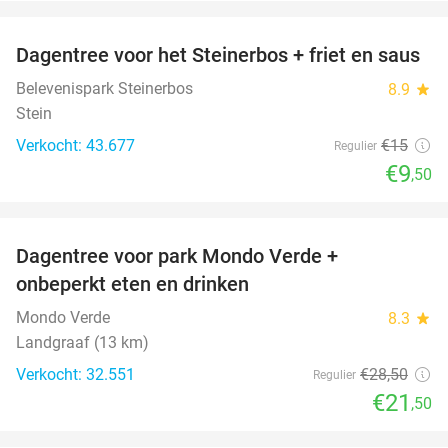
favorite_border
Dagentree voor het Steinerbos + friet en saus
37%
Belevenispark Steinerbos
8.9
star
Stein
Verkocht: 43.677
€15
Regulier
€9
,50
favorite_border
Dagentree voor park Mondo Verde +
25%
onbeperkt eten en drinken
Mondo Verde
8.3
star
Landgraaf (13 km)
Verkocht: 32.551
€28
,50
Regulier
€21
,50
favorite_border