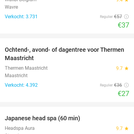
Wavre
Verkocht: 3.731
€57
Regulier
€37
favorite_border
Ochtend-, avond- of dagentree voor Thermen
25%
Maastricht
Thermen Maastricht
9.7
star
Maastricht
Verkocht: 4.392
€36
Regulier
€27
favorite_border
Japanese head spa (60 min)
23%
Headspa Aura
9.7
star