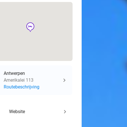
hotel
Antwerpen
Amerikalei 113
Routebeschrijving
keyboard_arrow_right
Website