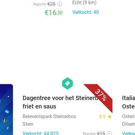
Echt (9 km)
€25
Regulier
€16
Verkocht: 40
,50
favorite_border
hexagon
events
37%
n
Dagentree voor het Steinerbos +
Ital
friet en saus
Oste
Belevenispark Steinerbos
Oster
8.9
star
Stein
Dilse
Verkocht: 44.825
€15
Verko
Regulier