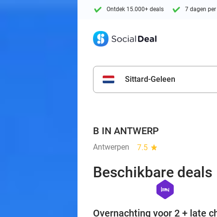
Ontdek 15.000+ deals
7 dagen per
Sittard-Geleen
B IN ANTWERP
Antwerpen
7.5
star
Beschikbare deals
hexagon
hotel
Overnachting voor 2 + late c