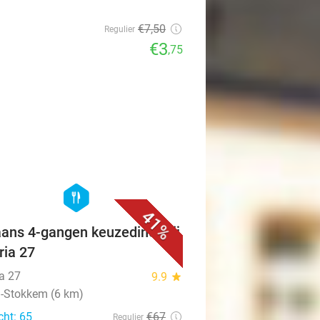
€7
,50
Regulier
€3
,75
favorite_border
hexagon
food
41%
iaans 4-gangen keuzediner bij
ria 27
ia 27
9.9
star
n-Stokkem (6 km)
cht: 65
€67
Regulier