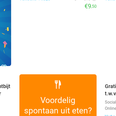
€9
,50
favorite_border
tbijt
Grat
r
t.w.
Voordelig
Socia
spontaan uit eten?
Onlin