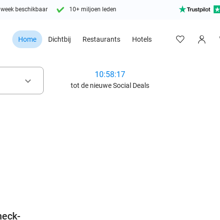
 week beschikbaar
10+ miljoen leden
Home
Dichtbij
Restaurants
Hotels
10:58:15
keyboard_arrow_down
tot de nieuwe Social Deals
favorite_border
heck-