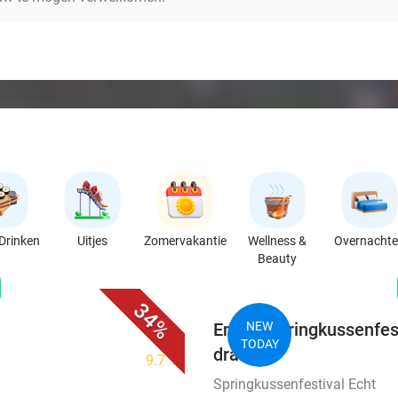
Drinken
Uitjes
Zomervakantie
Wellness &
Overnacht
Beauty
favorite_border
n
34%
Entree springkussenfesti
NEW
TODAY
drankje
9.7
star
Springkussenfestival Echt