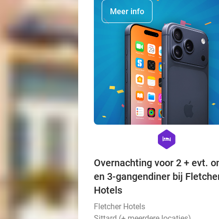
Meer info
hexagon
hotel
Overnachting voor 2 + evt. on
en 3-gangendiner bij Fletche
Hotels
Fletcher Hotels
Sittard (+ meerdere locaties)