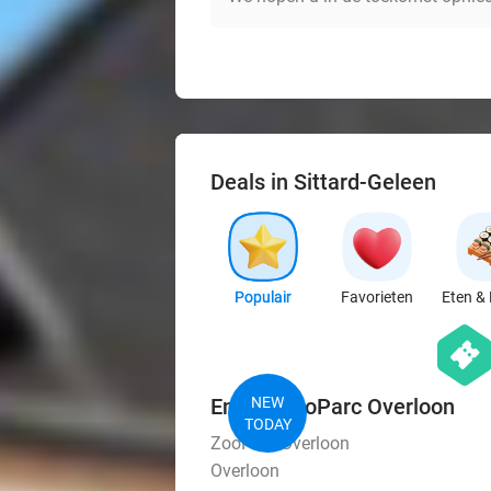
Deals in Sittard-Geleen
Populair
Favorieten
Eten & 
hexago
events
Entree ZooParc Overloon
NEW
TODAY
ZooParc Overloon
Overloon