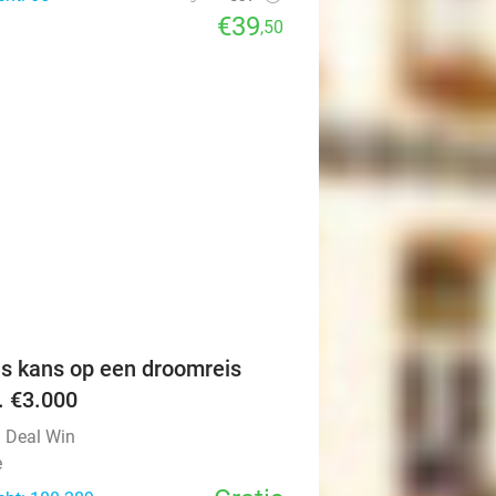
€39
,50
favorite_border
is kans op een droomreis
v. €3.000
l Deal Win
e