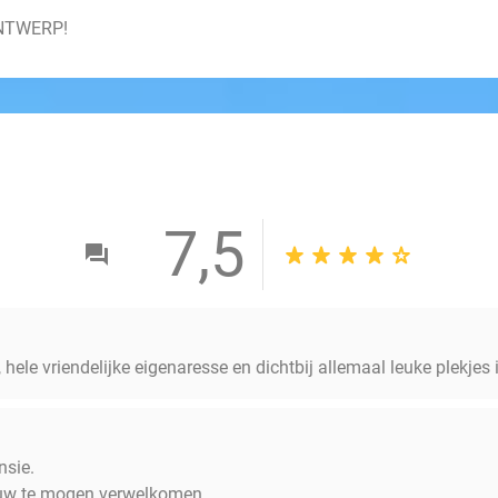
 ANTWERP!
7,5
, hele vriendelijke eigenaresse en dichtbij allemaal leuke plekjes
nsie.
euw te mogen verwelkomen.