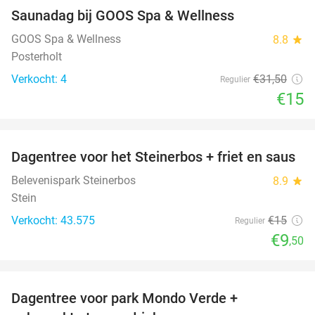
Saunadag bij GOOS Spa & Wellness
52%
NEW
TODAY
GOOS Spa & Wellness
8.8
star
Posterholt
Verkocht: 4
€31
,50
Regulier
€15
favorite_border
Dagentree voor het Steinerbos + friet en saus
37%
Belevenispark Steinerbos
8.9
star
Stein
Verkocht: 43.575
€15
Regulier
€9
,50
favorite_border
Dagentree voor park Mondo Verde +
25%