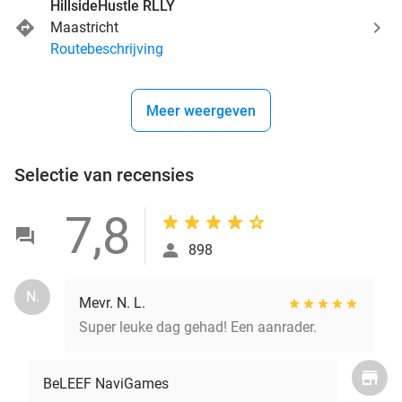
HillsideHustle RLLY
Maastricht
Routebeschrijving
Meer weergeven
Selectie van recensies
7,8
898
N.
Mevr. N. L.
Super leuke dag gehad! Een aanrader.
BeLEEF NaviGames