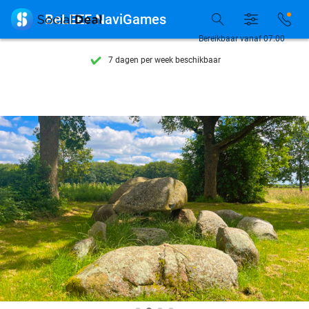
Ontdek 15.000+ deals

BeLEEF NaviGames
7 dagen per week beschikbaar
Bereikbaar vanaf 07:00
10+ miljoen leden
9,4
op basis van
205.978 reviews
Ontdek 15.000+ deals
7 dagen per week beschikbaar
10+ miljoen leden