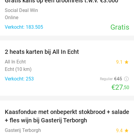
Gratis kans op een droomreis t.w.v. €3.000
Social Deal Win
Online
Gratis
Verkocht: 183.505
favorite_border
2 heats karten bij All In Echt
39%
All In Echt
9.1
star
Echt (10 km)
Verkocht: 253
€45
Regulier
€27
,50
favorite_border
Kaasfondue met onbeperkt stokbrood + salade
44%
+ fles wijn bij Gasterij Terborgh
Gasterij Terborgh
9.4
star