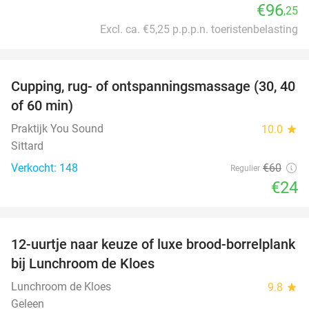
€96
,25
Excl. ca. €5,25 p.p.p.n. toeristenbelasting
favorite_border
Cupping, rug- of ontspanningsmassage (30, 40
60%
of 60 min)
Praktijk You Sound
10.0
star
Sittard
Verkocht: 148
€60
Regulier
€24
favorite_border
12-uurtje naar keuze of luxe brood-borrelplank
21%
bij Lunchroom de Kloes
Lunchroom de Kloes
9.8
star
Geleen