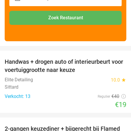
Zoek Restaurant
favorite_border
Handwas + drogen auto of interieurbeurt voor
53%
voertuiggrootte naar keuze
Elite Detailing
10.0
star
Sittard
Verkocht: 13
€40
Regulier
€19
favorite_border
2-gangen keuzediner + bijgerecht bij Flamed
31%