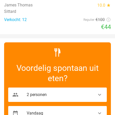
James Thomas
10.0
star
Sittard
Verkocht: 12
€100
Regulier
€44
Voordelig spontaan uit
eten?