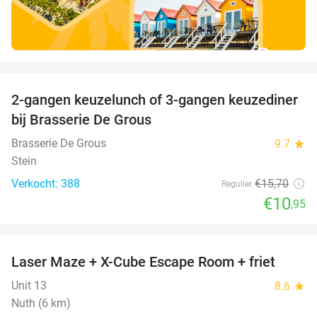
favorite_border
2-gangen keuzelunch of 3-gangen keuzediner
30%
bij Brasserie De Grous
Brasserie De Grous
9.7
star
Stein
Verkocht: 388
€15
,70
Regulier
€10
,95
favorite_border
Laser Maze + X-Cube Escape Room + friet
39%
Unit 13
8.6
star
Nuth (6 km)