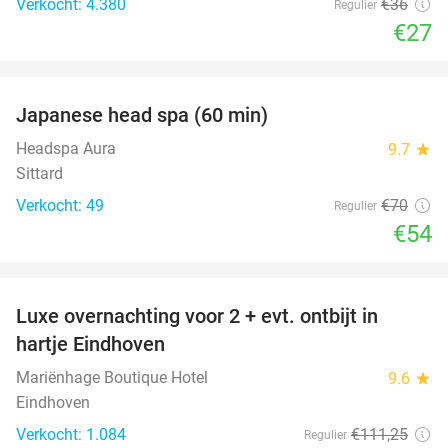
Verkocht: 4.380
€36
Regulier
€27
favorite_border
Japanese head spa (60 min)
23%
Headspa Aura
9.7
star
Sittard
Verkocht: 49
€70
Regulier
€54
favorite_border
Luxe overnachting voor 2 + evt. ontbijt in
14%
hartje Eindhoven
Mariënhage Boutique Hotel
9.6
star
Eindhoven
Verkocht: 1.084
€111
,25
Regulier