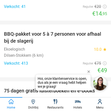
Verkocht: 41
€20
Regulier
€14
,95
favorite_border
BBQ-pakket voor 5 à 7 personen voor afhaal
35%
bij de slagerij
Ekoelogisch
10.0
star
Dilsen-Stokkem (6 km)
Verkocht: 413
€75
Regulier
€49
favorite_border
Hoi, onze klantenservice is open,
dus als je een vraag hebt helpen
we je graag!
100%
75 dagen gratis luisterboeken en e-books
BookBeat
Stockholm
Home
Dichtbij
Restaurants
Hotels
Menu