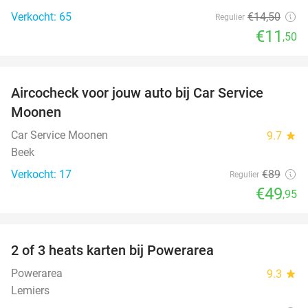
Verkocht: 65
€14
,50
Regulier
€11
,50
favorite_border
Aircocheck voor jouw auto bij Car Service
44%
Moonen
Car Service Moonen
9.7
star
Beek
Verkocht: 17
€89
Regulier
€49
,95
favorite_border
2 of 3 heats karten bij Powerarea
32%
Powerarea
9.3
star
Lemiers