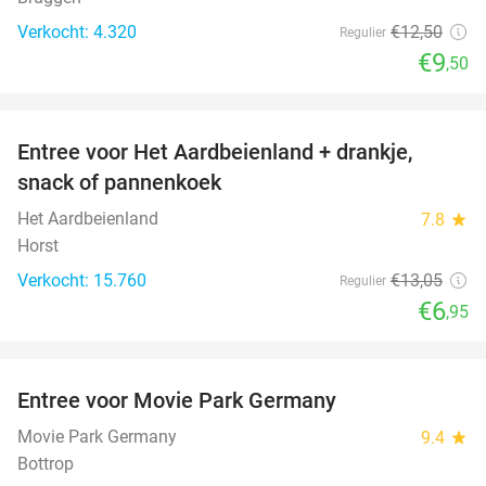
Verkocht: 4.320
€12
,50
Regulier
€9
,50
favorite_border
Entree voor Het Aardbeienland + drankje,
47%
snack of pannenkoek
Het Aardbeienland
7.8
star
Horst
Verkocht: 15.760
€13
,05
Regulier
€6
,95
favorite_border
Entree voor Movie Park Germany
38%
Movie Park Germany
9.4
star
Bottrop