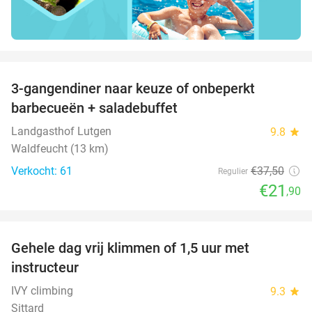
favorite_border
3-gangendiner naar keuze of onbeperkt
42%
barbecueën + saladebuffet
Landgasthof Lutgen
9.8
star
Waldfeucht (13 km)
Verkocht: 61
€37
,50
Regulier
€21
,90
favorite_border
Gehele dag vrij klimmen of 1,5 uur met
25%
instructeur
IVY climbing
9.3
star
Sittard