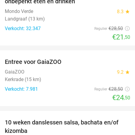
onbeperkt eten en drinken
Mondo Verde
8.3
star
Landgraaf (13 km)
Verkocht: 32.347
€28
,50
Regulier
€21
,50
favorite_border
Entree voor GaiaZOO
14%
GaiaZOO
9.2
star
Kerkrade (15 km)
Verkocht: 7.981
€28
,50
Regulier
€24
,50
favorite_border
10 weken danslessen salsa, bachata en/of
56%
kizomba