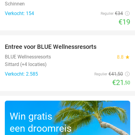
Schinnen
Verkocht: 154
€34
Regulier
€19
favorite_border
Entree voor BLUE Wellnessresorts
48%
BLUE Wellnessresorts
8.8
star
Sittard (+4 locaties)
Verkocht: 2.585
€41
,50
Regulier
€21
,50
Win gratis
een droomreis