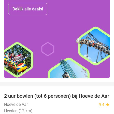
Bekijk alle deals!
favorite_border
2 uur bowlen (tot 6 personen) bij Hoeve de Aar
50%
Hoeve de Aar
9.4
star
Heerlen (12 km)