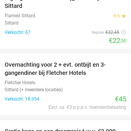
Sittard
Flamed Sittard
9.6
star
Sittard
Verkocht: 67
€32
,45
Regulier
€22
,50
favorite_border
Overnachting voor 2 + evt. ontbijt en 3-
gangendiner bij Fletcher Hotels
Fletcher Hotels
Sittard (+ meerdere locaties)
€45
Verkocht: 18.054
Excl. ca. €3 p.p.p.n. toeristenbelasting
favorite_border