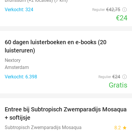
Brunssum (+2 locaties) (7 km)
Verkocht: 324
€42
,75
Regulier
€24
favorite_border
100%
60 dagen luisterboeken en e-books (20
luisteruren)
Nextory
Amsterdam
Verkocht: 6.398
€24
Regulier
Gratis
favorite_border
Entree bij Subtropisch Zwemparadijs Mosaqua
25%
+ softijsje
Subtropisch Zwemparadijs Mosaqua
8.2
star