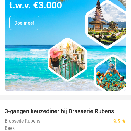
t.w.v. €3.000
Doe mee!
favorite_border
3-gangen keuzediner bij Brasserie Rubens
42%
Brasserie Rubens
9.5
star
Beek