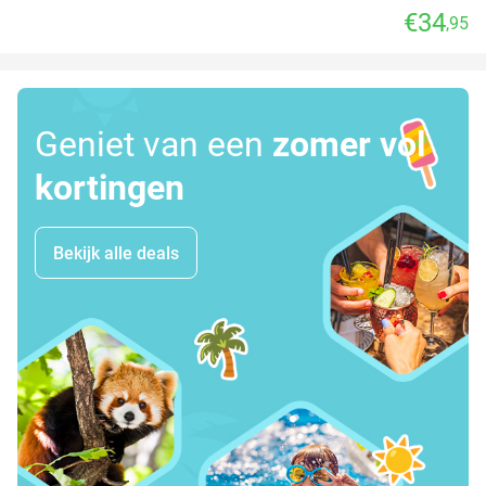
€34
,95
Geniet van een
zomer vol
kortingen
Bekijk alle deals