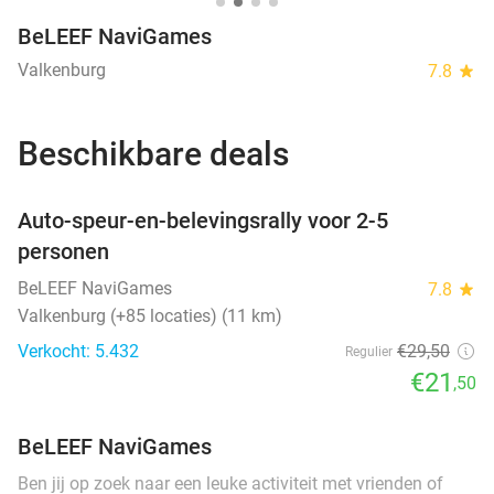
BeLEEF NaviGames
Valkenburg
7.8
star
Beschikbare deals
favorite_border
Auto-speur-en-belevingsrally voor 2-5
personen
BeLEEF NaviGames
7.8
star
Valkenburg (+85 locaties) (11 km)
Verkocht: 5.432
€29
,50
Regulier
€21
,50
BeLEEF NaviGames
Ben jij op zoek naar een leuke activiteit met vrienden of