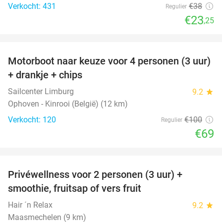
Verkocht: 431
€38
Regulier
€23
,25
favorite_border
Motorboot naar keuze voor 4 personen (3 uur)
31%
+ drankje + chips
Sailcenter Limburg
9.2
star
Ophoven - Kinrooi (België) (12 km)
Verkocht: 120
€100
Regulier
€69
favorite_border
Privéwellness voor 2 personen (3 uur) +
49%
smoothie, fruitsap of vers fruit
Hair ´n Relax
9.2
star
Maasmechelen (9 km)