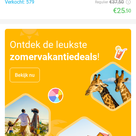
Verkocht: 579
€37
,50
Regulier
€25
,50
Ontdek de leukste
zomervakantiedeals
!
Bekijk nu