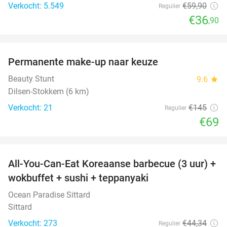
Verkocht: 5.549
€59
,90
Regulier
€36
,90
favorite_border
Permanente make-up naar keuze
52%
Beauty Stunt
9.6
star
Dilsen-Stokkem (6 km)
Verkocht: 21
€145
Regulier
€69
favorite_border
All-You-Can-Eat Koreaanse barbecue (3 uur) +
21%
wokbuffet + sushi + teppanyaki
Ocean Paradise Sittard
Sittard
Verkocht: 273
€44
,34
Regulier