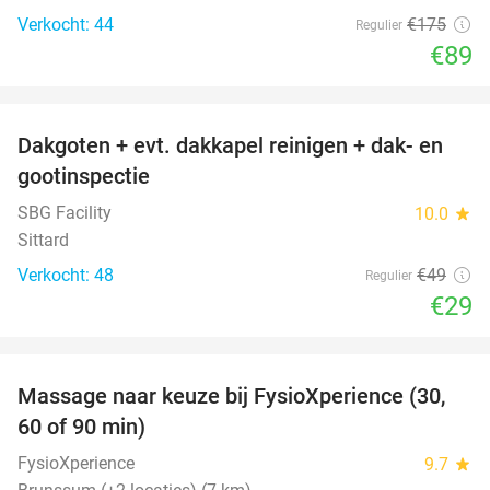
Verkocht: 44
€175
Regulier
€89
favorite_border
Dakgoten + evt. dakkapel reinigen + dak- en
41%
gootinspectie
SBG Facility
10.0
star
Sittard
Verkocht: 48
€49
Regulier
€29
favorite_border
Massage naar keuze bij FysioXperience (30,
44%
60 of 90 min)
FysioXperience
9.7
star