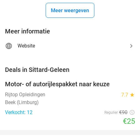
Meer weergeven
Meer informatie
Website
favorite_border
Deals in Sittard-Geleen
Motor- of autorijlespakket naar keuze
72%
Rijtop Opleidingen
7.7
star
Beek (Limburg)
Verkocht: 12
€90
Regulier
€25
favorite_border