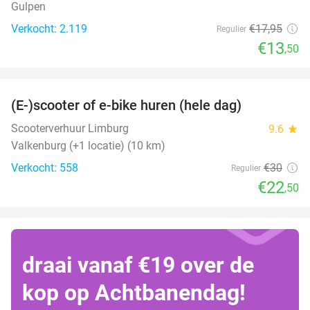
Gulpen
Verkocht: 2.119
€17
,95
Regulier
€13
,50
favorite_border
(E-)scooter of e-bike huren (hele dag)
25%
Scooterverhuur Limburg
9.6
star
Valkenburg (+1 locatie) (10 km)
Verkocht: 558
€30
Regulier
€22
,50
draai vanaf €19 over de
kop op Achtbanendag!