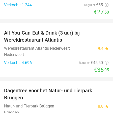
Verkocht: 1.244
€55
Regulier
€27
,50
favorite_border
All-You-Can-Eat & Drink (3 uur) bij
19%
Wereldrestaurant Atlantis
Wereldrestaurant Atlantis Nederweert
9.4
star
Nederweert
Verkocht: 4.696
€45
,50
Regulier
€36
,95
favorite_border
Dagentree voor het Natur- und Tierpark
24%
Brüggen
Natur- und Tierpark Brüggen
8.8
star
Brüggen