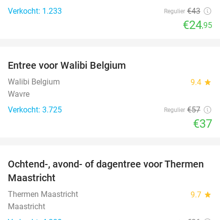
Verkocht: 1.233
€43
Regulier
€24
,95
favorite_border
Entree voor Walibi Belgium
35%
Walibi Belgium
9.4
star
Wavre
Verkocht: 3.725
€57
Regulier
€37
favorite_border
Ochtend-, avond- of dagentree voor Thermen
25%
Maastricht
Thermen Maastricht
9.7
star
Maastricht