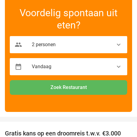
Voordelig spontaan uit
eten?
Zoek Restaurant
favorite_border
Gratis kans op een droomreis t.w.v. €3.000