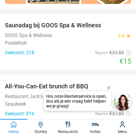
favorite_border
Saunadag bij GOOS Spa & Wellness
52%
GOOS Spa & Wellness
8.8
star
Posterholt
Verkocht: 218
€31
,50
Regulier
€15
favorite_border
All-You-Can-Eat brunch of BBQ
29%
Restaurant Jack's
9.9
star
Spaubeek
Verkocht: 816
€37
,50
Regulier
€26
,50
favorite_border
Home
Dichtbij
Restaurants
Hotels
Menu