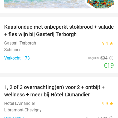
favorite_border
Kaasfondue met onbeperkt stokbrood + salade
44%
+ fles wijn bij Gasterij Terborgh
Gasterij Terborgh
9.4
star
Schinnen
Verkocht: 173
€34
Regulier
€19
favorite_border
1, 2 of 3 overnachting(en) voor 2 + ontbijt +
32%
NEW
wellness + meer bij Hôtel L'Amandier
TODAY
Hôtel L'Amandier
9.9
star
Libramont-Chevigny