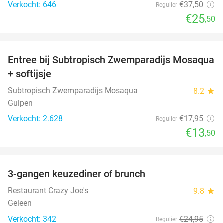
Verkocht: 646
€37
,50
Regulier
€25
,50
favorite_border
Entree bij Subtropisch Zwemparadijs Mosaqua
25%
+ softijsje
Subtropisch Zwemparadijs Mosaqua
8.2
star
Gulpen
Verkocht: 2.628
€17
,95
Regulier
€13
,50
favorite_border
3-gangen keuzediner of brunch
50%
Restaurant Crazy Joe's
9.8
star
Geleen
Verkocht: 342
€24
,95
Regulier