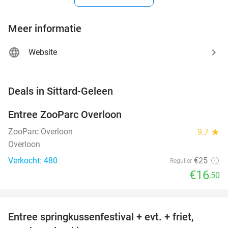
Meer informatie
Website
favorite_border
Deals in Sittard-Geleen
Entree ZooParc Overloon
34%
NEW
TODAY
ZooParc Overloon
9.7
star
Overloon
Verkocht: 480
€25
Regulier
€16
,50
favorite_border
Entree springkussenfestival + evt. + friet,
50%
NEW