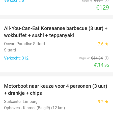
Verkocht: 6
€191
Regulier
€129
favorite_border
All-You-Can-Eat Koreaanse barbecue (3 uur) +
21%
wokbuffet + sushi + teppanyaki
Ocean Paradise Sittard
7.6
star
Sittard
Verkocht: 312
€44
,34
Regulier
€34
,95
favorite_border
Motorboot naar keuze voor 4 personen (3 uur)
31%
+ drankje + chips
Sailcenter Limburg
9.2
star
Ophoven - Kinrooi (België) (12 km)