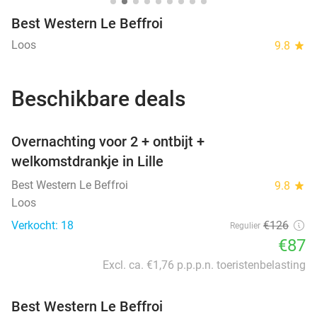
Best Western Le Beffroi
Loos
9.8
star
Beschikbare deals
favorite_border
Overnachting voor 2 + ontbijt +
welkomstdrankje in Lille
Best Western Le Beffroi
9.8
star
Loos
Verkocht: 18
€126
Regulier
€87
Excl. ca. €1,76 p.p.p.n. toeristenbelasting
Best Western Le Beffroi