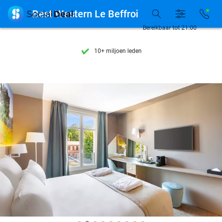
Ontdek 15.000+ deals

Best Western Le Beffroi
7 dagen per week beschikbaar
Bereikbaar tot 21:00
10+ miljoen leden
9,4
op basis van
206.298 reviews
Ontdek 15.000+ deals
7 dagen per week beschikbaar
10+ miljoen leden