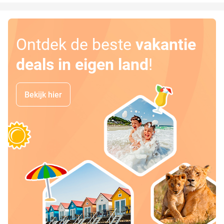
Ontdek de beste
vakantie
deals in eigen land
!
Bekijk hier