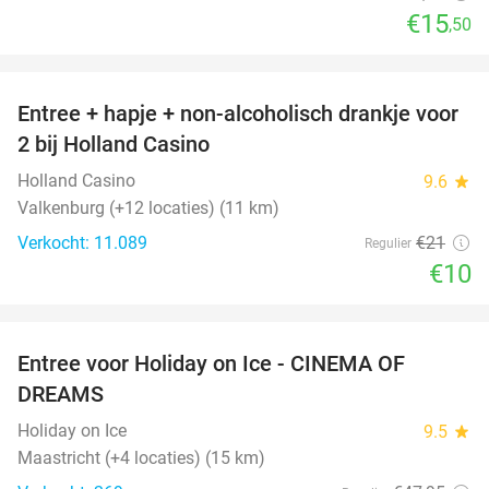
€15
,50
favorite_border
Entree + hapje + non-alcoholisch drankje voor
52%
2 bij Holland Casino
Holland Casino
9.6
star
Valkenburg (+12 locaties) (11 km)
Verkocht: 11.089
€21
Regulier
€10
favorite_border
Entree voor Holiday on Ice - CINEMA OF
25%
DREAMS
Holiday on Ice
9.5
star
Maastricht (+4 locaties) (15 km)