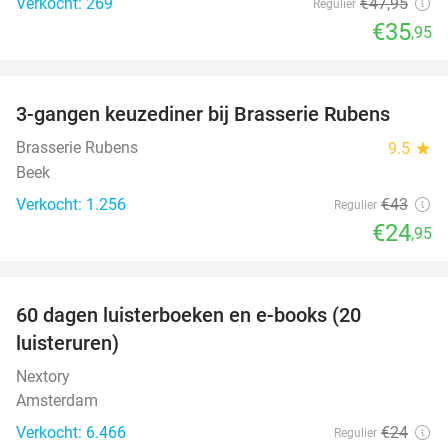
Verkocht: 269
€47
,95
Regulier
€35
,95
favorite_border
3-gangen keuzediner bij Brasserie Rubens
42%
Brasserie Rubens
9.5
star
Beek
Verkocht: 1.256
€43
Regulier
€24
,95
favorite_border
100%
60 dagen luisterboeken en e-books (20
luisteruren)
Nextory
Amsterdam
Verkocht: 6.466
€24
Regulier