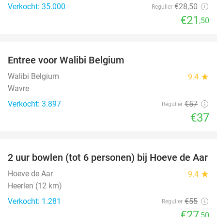
Verkocht: 35.000
€28
,50
Regulier
€21
,50
favorite_border
Entree voor Walibi Belgium
35%
Walibi Belgium
9.4
star
Wavre
Verkocht: 3.897
€57
Regulier
€37
favorite_border
2 uur bowlen (tot 6 personen) bij Hoeve de Aar
50%
Hoeve de Aar
9.4
star
Heerlen (12 km)
Verkocht: 1.281
€55
Regulier
€27
,50