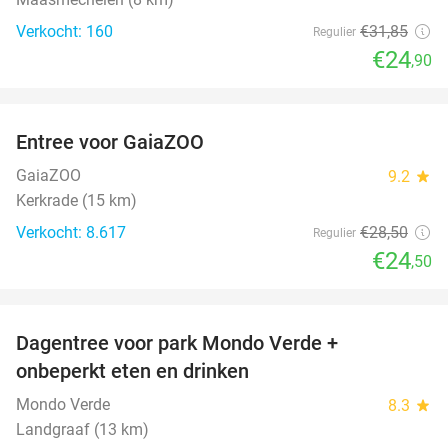
Verkocht: 160
€31
,85
Regulier
€24
,90
favorite_border
Entree voor GaiaZOO
14%
GaiaZOO
9.2
star
Kerkrade (15 km)
Verkocht: 8.617
€28
,50
Regulier
€24
,50
favorite_border
Dagentree voor park Mondo Verde +
25%
onbeperkt eten en drinken
Mondo Verde
8.3
star
Landgraaf (13 km)