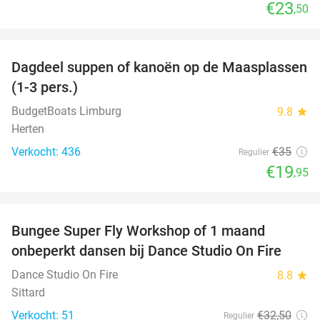
€23
,50
favorite_border
Dagdeel suppen of kanoën op de Maasplassen
43%
(1-3 pers.)
BudgetBoats Limburg
9.8
star
Herten
Verkocht: 436
€35
Regulier
€19
,95
favorite_border
Bungee Super Fly Workshop of 1 maand
52%
onbeperkt dansen bij Dance Studio On Fire
Dance Studio On Fire
8.8
star
Sittard
Verkocht: 51
€32
,50
Regulier