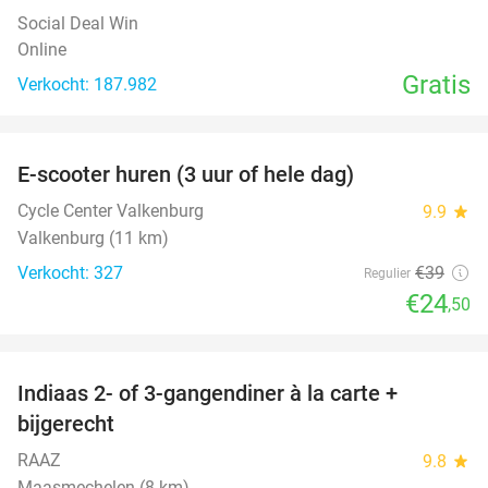
Social Deal Win
Online
Gratis
Verkocht: 187.982
favorite_border
E-scooter huren (3 uur of hele dag)
37%
Cycle Center Valkenburg
9.9
star
Valkenburg (11 km)
Verkocht: 327
€39
Regulier
€24
,50
favorite_border
Indiaas 2- of 3-gangendiner à la carte +
22%
bijgerecht
RAAZ
9.8
star
Maasmechelen (8 km)