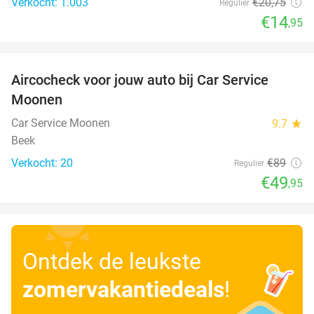
Verkocht: 1.003
€20
,75
Regulier
€14
,95
favorite_border
Aircocheck voor jouw auto bij Car Service
44%
Moonen
Car Service Moonen
9.7
star
Beek
Verkocht: 20
€89
Regulier
€49
,95
Ontdek de leukste
zomervakantiedeals
!