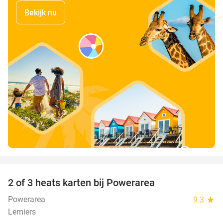
Bekijk nu
favorite_border
2 of 3 heats karten bij Powerarea
32%
Powerarea
9.3
star
Lemiers