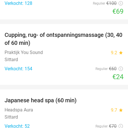
Verkocht: 128
€100
Regulier
€69
favorite_border
Cupping, rug- of ontspanningsmassage (30, 40
60%
of 60 min)
Praktijk You Sound
9.2
star
Sittard
Verkocht: 154
€60
Regulier
€24
favorite_border
Japanese head spa (60 min)
23%
Headspa Aura
9.7
star
Sittard
Verkocht: 52
€70
Regulier