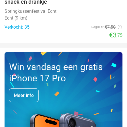
snack en drankje
TODAY
Springkussenfestival Echt
Echt (9 km)
Verkocht: 35
€7
,50
Regulier
€3
,75
Win vandaag een gratis
iPhone 17 Pro
Meer info