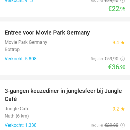
Verkocht: 915
€29
,40
Regulier
€22
,95
favorite_border
Entree voor Movie Park Germany
38%
Movie Park Germany
9.4
star
Bottrop
Verkocht: 5.808
€59
,90
Regulier
€36
,90
favorite_border
3-gangen keuzediner in junglesfeer bij Jungle
21%
Café
Jungle Café
9.2
star
Nuth (6 km)
Verkocht: 1.338
€29
,80
Regulier