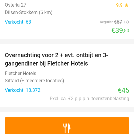
Osteria 27
9.9
star
Dilsen-Stokkem (6 km)
Verkocht: 63
€67
Regulier
€39
,50
favorite_border
Overnachting voor 2 + evt. ontbijt en 3-
gangendiner bij Fletcher Hotels
Fletcher Hotels
Sittard (+ meerdere locaties)
€45
Verkocht: 18.372
Excl. ca. €3 p.p.p.n. toeristenbelasting