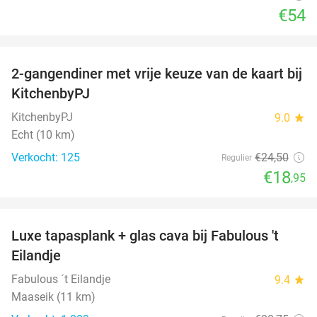
€54
favorite_border
2-gangendiner met vrije keuze van de kaart bij
23%
KitchenbyPJ
KitchenbyPJ
9.0
star
Echt (10 km)
Verkocht: 125
€24
,50
Regulier
€18
,95
favorite_border
Luxe tapasplank + glas cava bij Fabulous 't
28%
Eilandje
Fabulous ´t Eilandje
9.4
star
Maaseik (11 km)