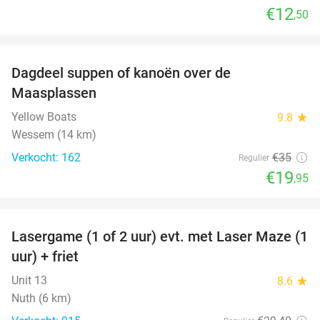
€12
,50
favorite_border
Dagdeel suppen of kanoën over de
43%
Maasplassen
Yellow Boats
9.8
star
Wessem (14 km)
Verkocht: 162
€35
Regulier
€19
,95
favorite_border
Lasergame (1 of 2 uur) evt. met Laser Maze (1
22%
uur) + friet
Unit 13
8.6
star
Nuth (6 km)