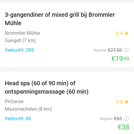
3-gangendiner of mixed grill bij Brommler
28%
Mühle
Brommler Mühle
8.9
star
Gangelt (7 km)
Verkocht: 289
€27
,50
Regulier
€19
,90
favorite_border
Head spa (60 of 90 min) of
42%
ontspanningsmassage (60 min)
PriSense
9.8
star
Maasmechelen (8 km)
Verkocht: 80
€65
Regulier
€38