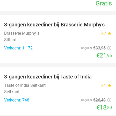
Gratis
favorite_border
3-gangen keuzediner bij Brasserie Murphy's
35%
Brasserie Murphy´s
9.7
star
Sittard
Verkocht: 1.172
€33
,95
Regulier
€21
,95
favorite_border
3-gangen keuzediner bij Taste of India
29%
Taste of India Selfkant
9.1
star
Selfkant
Verkocht: 748
€26
,40
Regulier
€18
,80
favorite_border