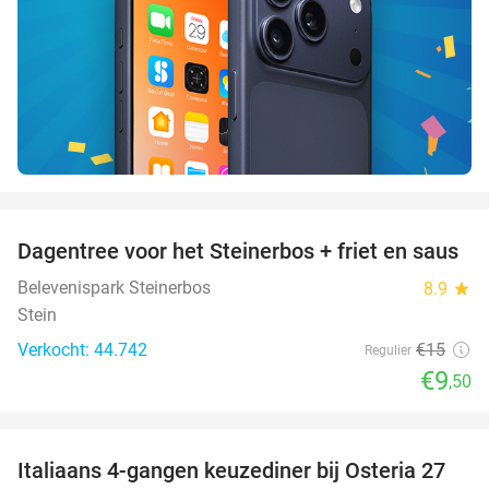
favorite_border
Dagentree voor het Steinerbos + friet en saus
37%
Belevenispark Steinerbos
8.9
star
Stein
Verkocht: 44.742
€15
Regulier
€9
,50
favorite_border
Italiaans 4-gangen keuzediner bij Osteria 27
41%