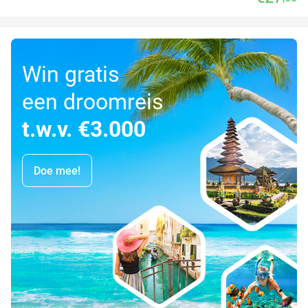
Win gratis
een droomreis
t.w.v. €3.000
Doe mee!