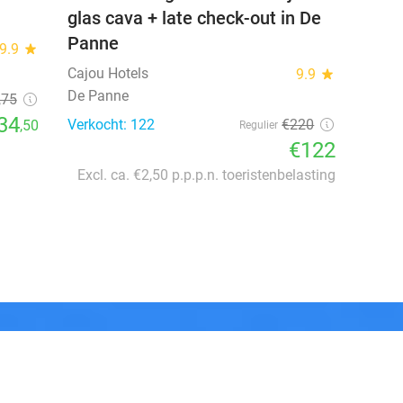
glas cava + late check-out in De
Panne
9.9
star
Cajou Hotels
9.9
star
De Panne
,75
34
Verkocht: 122
€220
,50
Regulier
€122
Excl. ca. €2,50 p.p.p.n. toeristenbelasting