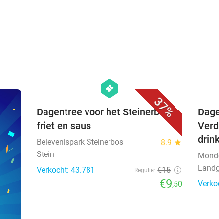
favorite_border
hexagon
events
37%
n
Dagentree voor het Steinerbos +
Dage
friet en saus
Verd
drin
Belevenispark Steinerbos
8.9
star
Stein
Mond
Landg
Verkocht: 43.781
€15
Regulier
€9
Verko
,50