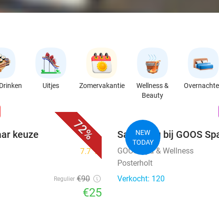
Drinken
Uitjes
Zomervakantie
Wellness &
Overnacht
Beauty
favorite_border
n
72%
aar keuze
Saunadag bij GOOS Sp
NEW
TODAY
GOOS Spa & Wellness
7.7
star
Posterholt
€90
Verkocht: 120
Regulier
€25