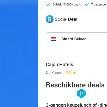
Ontdek 15.000+ deals
7 dagen per
Sittard-Geleen
Cajou Hotels
De Panne
9.9
star
Beschikbare deals
hexagon
food
3-gangen keuzelunch of -din