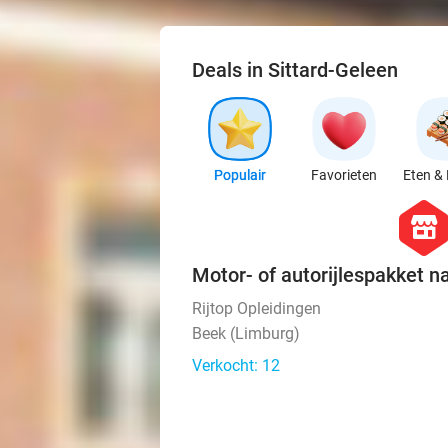
Deals in Sittard-Geleen
Populair
Favorieten
Eten & 
hexago
store
Motor- of autorijlespakket n
Rijtop Opleidingen
Beek (Limburg)
Verkocht: 12