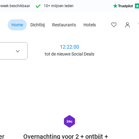
 week beschikbaar
10+ miljoen leden
Home
Dichtbij
Restaurants
Hotels
12:21:58
keyboard_arrow_down
tot de nieuwe Social Deals
favorite_border
favorite_border
hexagon
hotel
er
Overnachting voor 2 + ontbijt +