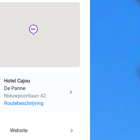
hotel
Hotel Cajou
De Panne
Nieuwpoortlaan 42
Routebeschrijving
keyboard_arrow_right
Website