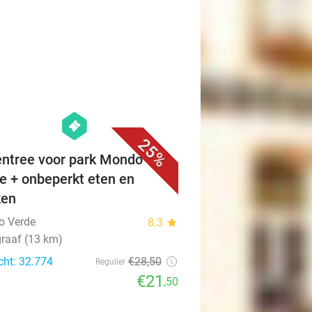
favorite_border
hexagon
events
25%
ntree voor park Mondo
e + onbeperkt eten en
ken
o Verde
8.3
star
raaf (13 km)
cht: 32.774
€28
,50
Regulier
€21
,50