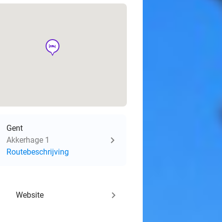
hotel
Gent
Akkerhage 1
Routebeschrijving
keyboard_arrow_right
Website