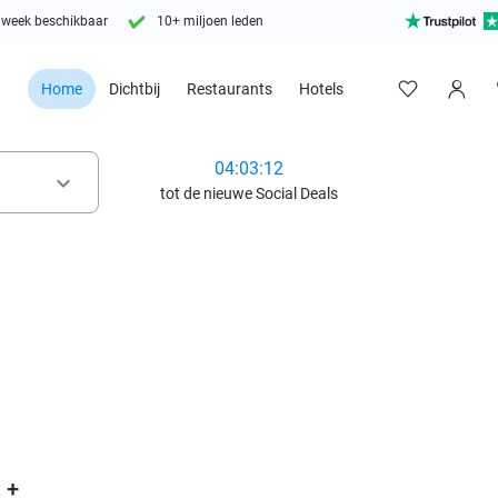
 week beschikbaar
10+ miljoen leden
Home
Dichtbij
Restaurants
Hotels
04:03:10
keyboard_arrow_down
tot de nieuwe Social Deals
favorite_border
 +