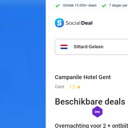
Ontdek 15.000+ deals
7 dagen per
Sittard-Geleen
Campanile Hotel Gent
Gent
7.5
star
Beschikbare deals
hexagon
hotel
Overnachting voor 2 + ontbijt