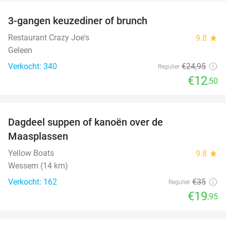
3-gangen keuzediner of brunch
50%
Restaurant Crazy Joe's
9.8
star
Geleen
Verkocht: 340
€24
,95
Regulier
€12
,50
favorite_border
Dagdeel suppen of kanoën over de
43%
Maasplassen
Yellow Boats
9.8
star
Wessem (14 km)
Verkocht: 162
€35
Regulier
€19
,95
favorite_border