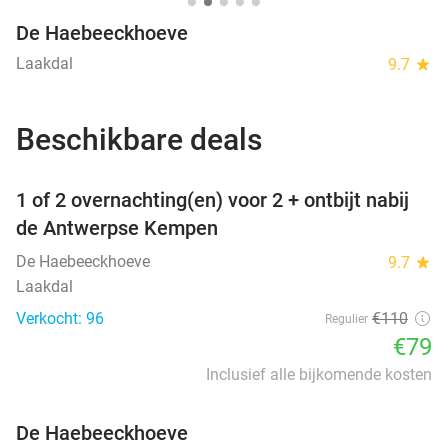
De Haebeeckhoeve
Laakdal
9.7
star
Beschikbare deals
favorite_border
1 of 2 overnachting(en) voor 2 + ontbijt nabij
de Antwerpse Kempen
De Haebeeckhoeve
9.7
star
Laakdal
Verkocht: 96
€110
Regulier
€79
Inclusief alle bijkomende kosten
De Haebeeckhoeve