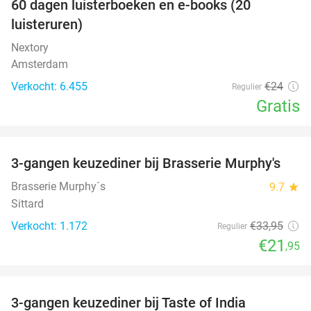
100%
60 dagen luisterboeken en e-books (20
luisteruren)
Nextory
Amsterdam
Verkocht: 6.455
€24
Regulier
Gratis
favorite_border
3-gangen keuzediner bij Brasserie Murphy's
35%
Brasserie Murphy´s
9.7
star
Sittard
Verkocht: 1.172
€33
,95
Regulier
€21
,95
favorite_border
3-gangen keuzediner bij Taste of India
29%