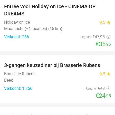
Entree voor Holiday on Ice - CINEMA OF
25%
DREAMS
Holiday on Ice
9.5
star
Maastricht (+4 locaties) (15 km)
Verkocht: 266
€47
,95
Regulier
€35
,95
favorite_border
3-gangen keuzediner bij Brasserie Rubens
42%
Brasserie Rubens
9.5
star
Beek
Verkocht: 1.256
€43
Regulier
€24
,95
favorite_border