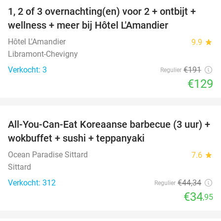
1, 2 of 3 overnachting(en) voor 2 + ontbijt +
32%
NEW
wellness + meer bij Hôtel L'Amandier
TODAY
Hôtel L'Amandier
9.9
star
Libramont-Chevigny
Verkocht: 3
€191
Regulier
€129
favorite_border
All-You-Can-Eat Koreaanse barbecue (3 uur) +
21%
wokbuffet + sushi + teppanyaki
Ocean Paradise Sittard
7.6
star
Sittard
Verkocht: 312
€44
,34
Regulier
€34
,95
favorite_border