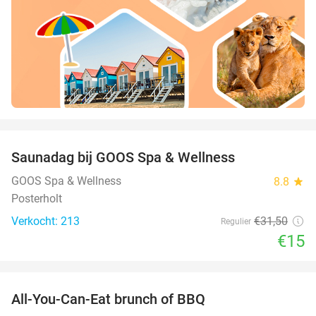
favorite_border
Saunadag bij GOOS Spa & Wellness
52%
GOOS Spa & Wellness
8.8
star
Posterholt
Verkocht: 213
€31
,50
Regulier
€15
favorite_border
All-You-Can-Eat brunch of BBQ
29%