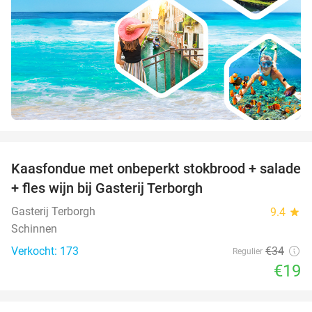
favorite_border
Kaasfondue met onbeperkt stokbrood + salade
44%
+ fles wijn bij Gasterij Terborgh
Gasterij Terborgh
9.4
star
Schinnen
Verkocht: 173
€34
Regulier
€19
favorite_border