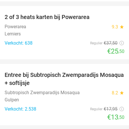
favorite_border
2 of 3 heats karten bij Powerarea
32%
Powerarea
9.3
star
Lemiers
Verkocht: 638
€37
,50
Regulier
€25
,50
favorite_border
Entree bij Subtropisch Zwemparadijs Mosaqua
25%
+ softijsje
Subtropisch Zwemparadijs Mosaqua
8.2
star
Gulpen
Verkocht: 2.538
€17
,95
Regulier
€13
,50
favorite_border