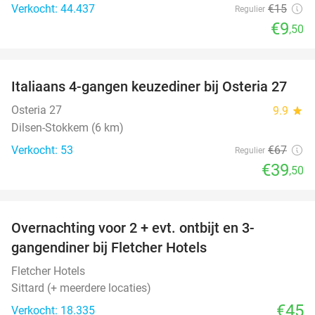
Verkocht: 44.437
€15
Regulier
€9
,50
favorite_border
Italiaans 4-gangen keuzediner bij Osteria 27
41%
Osteria 27
9.9
star
Dilsen-Stokkem (6 km)
Verkocht: 53
€67
Regulier
€39
,50
favorite_border
Overnachting voor 2 + evt. ontbijt en 3-
gangendiner bij Fletcher Hotels
Fletcher Hotels
Sittard (+ meerdere locaties)
€45
Verkocht: 18.335