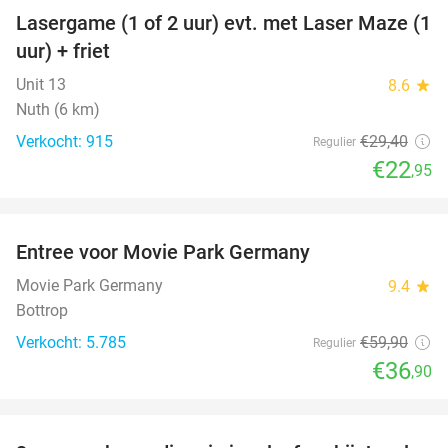
Lasergame (1 of 2 uur) evt. met Laser Maze (1
22%
uur) + friet
Unit 13
8.6
star
Nuth (6 km)
Verkocht: 915
€29
,40
Regulier
€22
,95
favorite_border
Entree voor Movie Park Germany
38%
Movie Park Germany
9.4
star
Bottrop
Verkocht: 5.785
€59
,90
Regulier
€36
,90
favorite_border