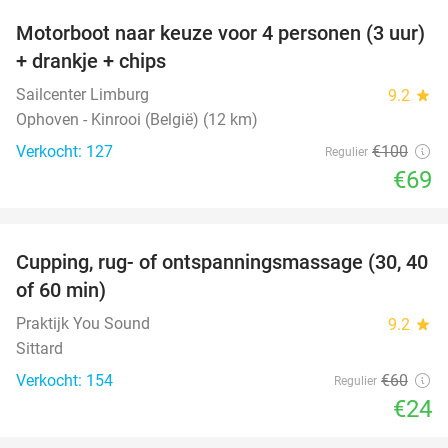
Motorboot naar keuze voor 4 personen (3 uur)
31%
+ drankje + chips
Sailcenter Limburg
9.2
star
Ophoven - Kinrooi (België) (12 km)
Verkocht: 127
€100
Regulier
€69
favorite_border
Cupping, rug- of ontspanningsmassage (30, 40
60%
of 60 min)
Praktijk You Sound
9.2
star
Sittard
Verkocht: 154
€60
Regulier
€24
favorite_border