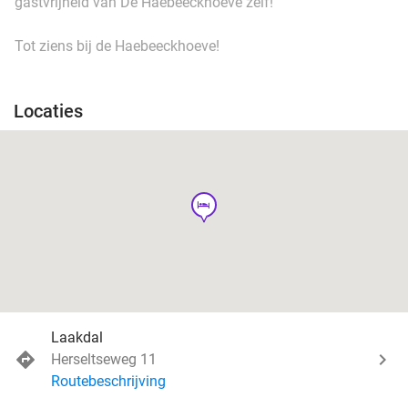
gastvrijheid van De Haebeeckhoeve zelf!
Tot ziens bij de Haebeeckhoeve!
Locaties
hotel
Laakdal
Herseltseweg 11
Routebeschrijving