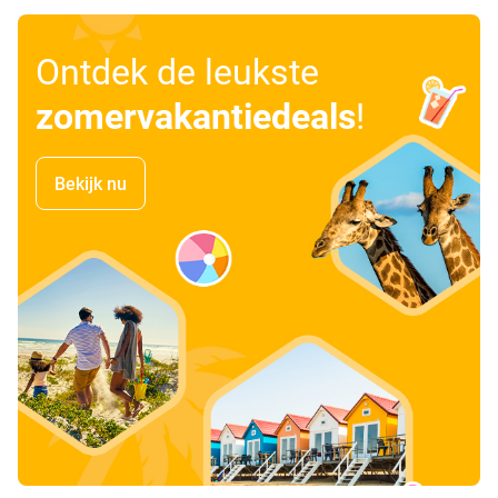
Ontdek de leukste
zomervakantiedeals
!
Bekijk nu