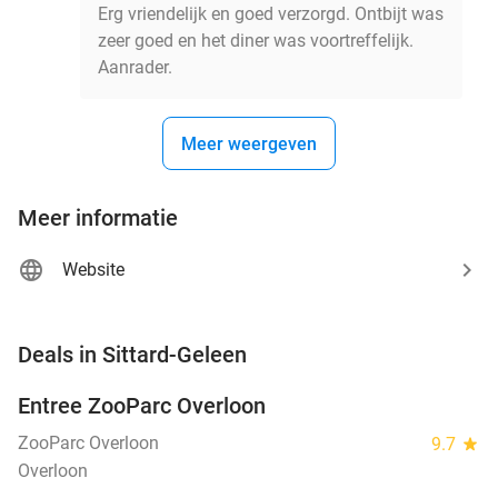
Erg vriendelijk en goed verzorgd. Ontbijt was
zeer goed en het diner was voortreffelijk.
Aanrader.
Meer weergeven
Meer informatie
Website
favorite_border
Deals in Sittard-Geleen
Entree ZooParc Overloon
34%
NEW
TODAY
ZooParc Overloon
9.7
star
Overloon