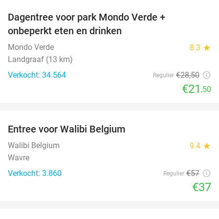
Dagentree voor park Mondo Verde +
25%
onbeperkt eten en drinken
Mondo Verde
8.3
star
Landgraaf (13 km)
Verkocht: 34.564
€28
,50
Regulier
€21
,50
favorite_border
Entree voor Walibi Belgium
35%
Walibi Belgium
9.4
star
Wavre
Verkocht: 3.860
€57
Regulier
€37
favorite_border