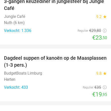
3-gangen keuzediner in junglesfeer bij Jungle
21%
Café
Jungle Café
9.2
star
Nuth (6 km)
Verkocht: 1.336
€29
,80
Regulier
€23
,50
favorite_border
Dagdeel suppen of kanoën op de Maasplassen
43%
(1-3 pers.)
BudgetBoats Limburg
9.8
star
Herten
Verkocht: 433
€35
Regulier
€19
,95
favorite_border