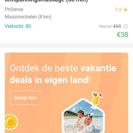
PriSense
9.8
star
Maasmechelen (8 km)
Verkocht: 80
€65
Regulier
€38
Ontdek de beste
vakantie
deals in eigen land
!
Bekijk hier