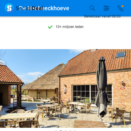
Ontdek 15.000+ deals

De Haebeeckhoeve
7 dagen per week beschikbaar
Bereikbaar vanaf 08:00
10+ miljoen leden
9,4
op basis van
206.262 reviews
Ontdek 15.000+ deals
7 dagen per week beschikbaar
10+ miljoen leden