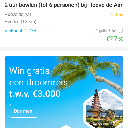
2 uur bowlen (tot 6 personen) bij Hoeve de Aar
50%
Hoeve de Aar
9.4
star
Heerlen (12 km)
Verkocht: 1.273
€55
Regulier
€27
,50
Win gratis
een droomreis
t.w.v. €3.000
Doe mee!