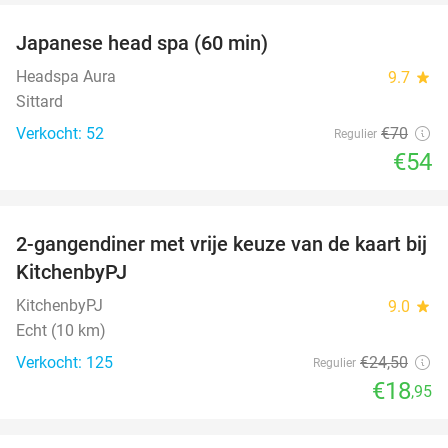
Japanese head spa (60 min)
23%
Headspa Aura
9.7
star
Sittard
Verkocht: 52
€70
Regulier
€54
favorite_border
2-gangendiner met vrije keuze van de kaart bij
23%
KitchenbyPJ
KitchenbyPJ
9.0
star
Echt (10 km)
Verkocht: 125
€24
,50
Regulier
€18
,95
favorite_border