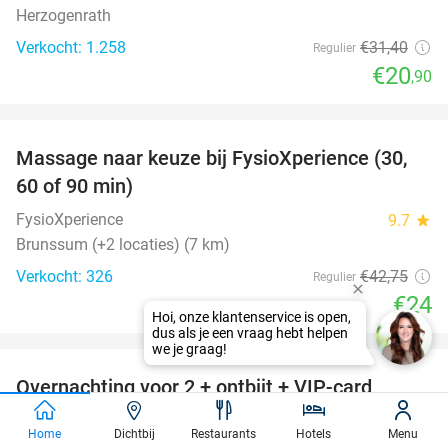
Herzogenrath
Verkocht: 1.258
€31
,40
Regulier
€20
,90
favorite_border
Massage naar keuze bij FysioXperience (30,
44%
60 of 90 min)
FysioXperience
9.7
star
Brunssum (+2 locaties) (7 km)
Verkocht: 326
€42
,75
Regulier
€24
favorite_border
Overnachting voor 2 + ontbijt + VIP-card
45%
Maasmechelen Village in Genk
Home
Dichtbij
Restaurants
Hotels
Menu