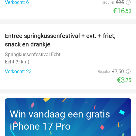
Verkocht: 6
€25
Regulier
€16
,50
favorite_border
Entree springkussenfestival + evt. + friet,
50%
NEW
snack en drankje
TODAY
Springkussenfestival Echt
Echt (9 km)
Verkocht: 23
€7
,50
Regulier
€3
,75
Win vandaag een gratis
iPhone 17 Pro