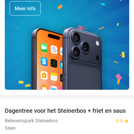
Meer info
favorite_border
Dagentree voor het Steinerbos + friet en saus
37%
Belevenispark Steinerbos
8.9
star
Stein