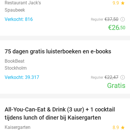
Restaurant Jack's
9.9
star
Spaubeek
Verkocht: 816
€37
,50
Regulier
€26
,50
favorite_border
100%
75 dagen gratis luisterboeken en e-books
BookBeat
Stockholm
Verkocht: 39.317
€22
,47
Regulier
Gratis
favorite_border
All-You-Can-Eat & Drink (3 uur) + 1 cocktail
33%
tijdens lunch of diner bij Kaisergarten
Kaisergarten
8.9
star