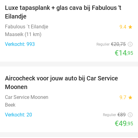
Luxe tapasplank + glas cava bij Fabulous 't
28%
Eilandje
Fabulous ´t Eilandje
9.4
star
Maaseik (11 km)
Verkocht: 993
€20
,75
Regulier
€14
,95
favorite_border
Aircocheck voor jouw auto bij Car Service
44%
Moonen
Car Service Moonen
9.7
star
Beek
Verkocht: 20
€89
Regulier
€49
,95