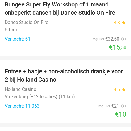
Bungee Super Fly Workshop of 1 maand
52%
onbeperkt dansen bij Dance Studio On Fire
Dance Studio On Fire
8.8
star
Sittard
Verkocht: 51
€32
,50
Regulier
€15
,50
favorite_border
Entree + hapje + non-alcoholisch drankje voor
52%
2 bij Holland Casino
Holland Casino
9.6
star
Valkenburg (+12 locaties) (11 km)
Verkocht: 11.063
€21
Regulier
€10
favorite_border