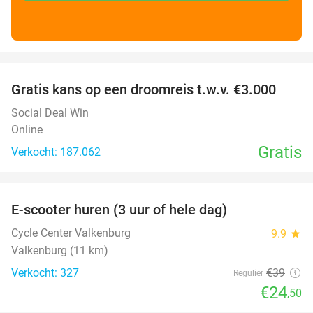
favorite_border
Gratis kans op een droomreis t.w.v. €3.000
Social Deal Win
Online
Gratis
Verkocht: 187.062
favorite_border
E-scooter huren (3 uur of hele dag)
37%
Cycle Center Valkenburg
9.9
star
Valkenburg (11 km)
Verkocht: 327
€39
Regulier
€24
,50