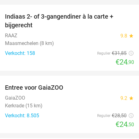
favorite_border
Indiaas 2- of 3-gangendiner à la carte +
22%
bijgerecht
RAAZ
9.8
star
Maasmechelen (8 km)
Verkocht: 158
€31
,85
Regulier
€24
,90
favorite_border
Entree voor GaiaZOO
14%
GaiaZOO
9.2
star
Kerkrade (15 km)
Verkocht: 8.505
€28
,50
Regulier
€24
,50
favorite_border