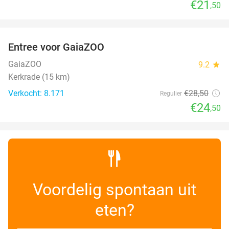
€21
,50
favorite_border
Entree voor GaiaZOO
14%
GaiaZOO
9.2
star
Kerkrade (15 km)
Verkocht: 8.171
€28
,50
Regulier
€24
,50
Voordelig spontaan uit
eten?