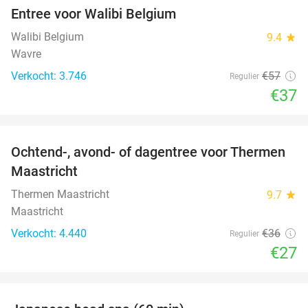
Entree voor Walibi Belgium
35%
Walibi Belgium
9.4
star
Wavre
Verkocht: 3.746
€57
Regulier
€37
favorite_border
Ochtend-, avond- of dagentree voor Thermen
25%
Maastricht
Thermen Maastricht
9.7
star
Maastricht
Verkocht: 4.440
€36
Regulier
€27
favorite_border