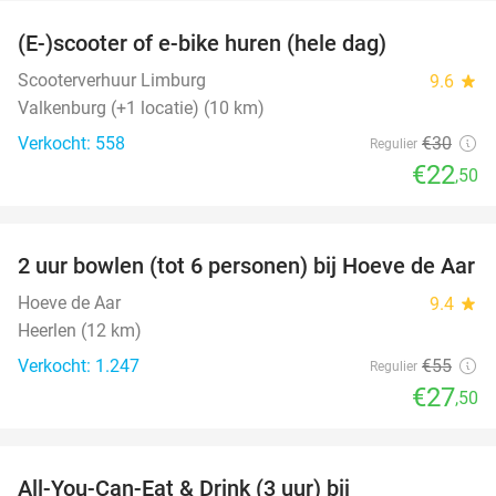
(E-)scooter of e-bike huren (hele dag)
25%
Scooterverhuur Limburg
9.6
star
Valkenburg (+1 locatie) (10 km)
Verkocht: 558
€30
Regulier
€22
,50
favorite_border
2 uur bowlen (tot 6 personen) bij Hoeve de Aar
50%
Hoeve de Aar
9.4
star
Heerlen (12 km)
Verkocht: 1.247
€55
Regulier
€27
,50
favorite_border
All-You-Can-Eat & Drink (3 uur) bij
19%