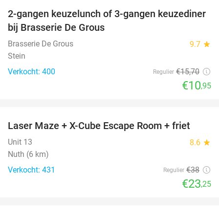
2-gangen keuzelunch of 3-gangen keuzediner
30%
bij Brasserie De Grous
Brasserie De Grous
9.7
star
Stein
Verkocht: 400
€15
,70
Regulier
€10
,95
favorite_border
Laser Maze + X-Cube Escape Room + friet
39%
Unit 13
8.6
star
Nuth (6 km)
Verkocht: 431
€38
Regulier
€23
,25
favorite_border