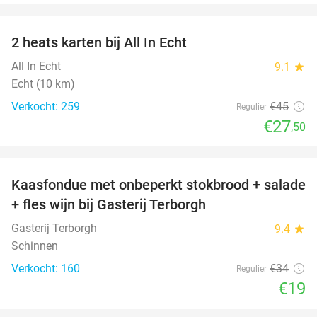
favorite_border
2 heats karten bij All In Echt
39%
All In Echt
9.1
star
Echt (10 km)
Verkocht: 259
€45
Regulier
€27
,50
favorite_border
Kaasfondue met onbeperkt stokbrood + salade
44%
+ fles wijn bij Gasterij Terborgh
Gasterij Terborgh
9.4
star
Schinnen
Verkocht: 160
€34
Regulier
€19