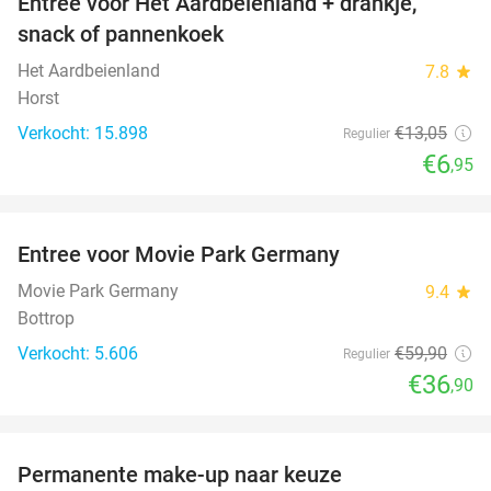
Entree voor Het Aardbeienland + drankje,
47%
snack of pannenkoek
Het Aardbeienland
7.8
star
Horst
Verkocht: 15.898
€13
,05
Regulier
€6
,95
favorite_border
Entree voor Movie Park Germany
38%
Movie Park Germany
9.4
star
Bottrop
Verkocht: 5.606
€59
,90
Regulier
€36
,90
favorite_border
Permanente make-up naar keuze
52%