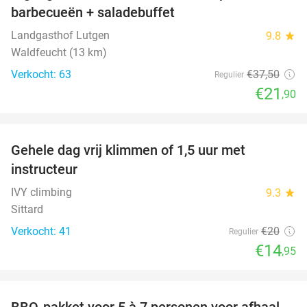
barbecueën + saladebuffet
Landgasthof Lutgen
9.8
star
Waldfeucht (13 km)
Verkocht: 63
€37
,50
Regulier
€21
,90
favorite_border
Gehele dag vrij klimmen of 1,5 uur met
25%
instructeur
IVY climbing
9.3
star
Sittard
Verkocht: 41
€20
Regulier
€14
,95
favorite_border
BBQ-pakket voor 5 à 7 personen voor afhaal