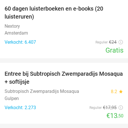
100%
60 dagen luisterboeken en e-books (20
luisteruren)
Nextory
Amsterdam
Verkocht: 6.407
€24
Regulier
Gratis
favorite_border
Entree bij Subtropisch Zwemparadijs Mosaqua
25%
+ softijsje
Subtropisch Zwemparadijs Mosaqua
8.2
star
Gulpen
Verkocht: 2.273
€17
,95
Regulier
€13
,50
favorite_border