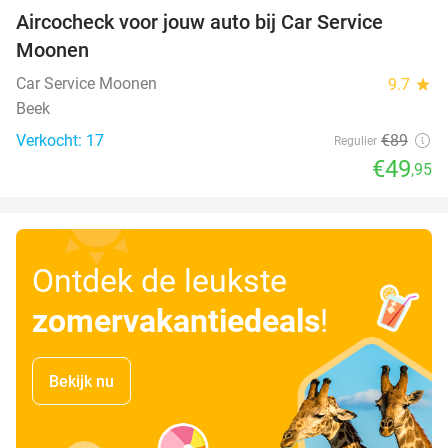
Aircocheck voor jouw auto bij Car Service
44%
Moonen
Car Service Moonen
9.7
star
Beek
Verkocht: 17
€89
Regulier
€49
,95
Ontdek de leukste
zomervakantiedeals
!
Bekijk nu