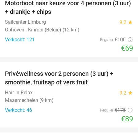
Motorboot naar keuze voor 4 personen (3 uur)
31%
+ drankje + chips
Sailcenter Limburg
9.2
star
Ophoven - Kinrooi (België) (12 km)
Verkocht: 121
€100
Regulier
€69
favorite_border
Privéwellness voor 2 personen (3 uur) +
49%
smoothie, fruitsap of vers fruit
Hair ´n Relax
9.2
star
Maasmechelen (9 km)
Verkocht: 46
€175
Regulier
€89
favorite_border