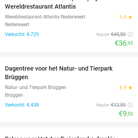
Wereldrestaurant Atlantis
Wereldrestaurant Atlantis Nederweert
9.4
star
Nederweert
Verkocht: 4.729
€45
,50
Regulier
€36
,95
favorite_border
Dagentree voor het Natur- und Tierpark
24%
Brüggen
Natur- und Tierpark Brüggen
8.8
star
Brüggen
Verkocht: 4.438
€12
,50
Regulier
€9
,50
favorite_border