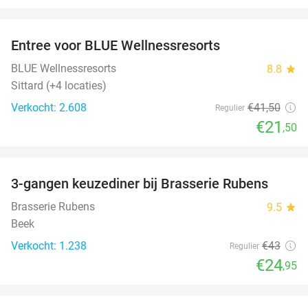
favorite_border
Entree voor BLUE Wellnessresorts
48%
BLUE Wellnessresorts
8.8
star
Sittard (+4 locaties)
Verkocht: 2.608
€41
,50
Regulier
€21
,50
favorite_border
3-gangen keuzediner bij Brasserie Rubens
42%
Brasserie Rubens
9.5
star
Beek
Verkocht: 1.238
€43
Regulier
€24
,95
favorite_border