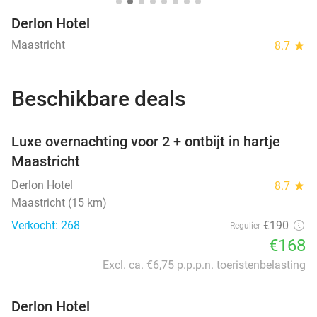
Derlon Hotel
Maastricht
8.7
star
Beschikbare deals
favorite_border
Luxe overnachting voor 2 + ontbijt in hartje
Maastricht
Derlon Hotel
8.7
star
Maastricht (15 km)
Verkocht: 268
€190
Regulier
€168
Excl. ca. €6,75 p.p.p.n. toeristenbelasting
Derlon Hotel