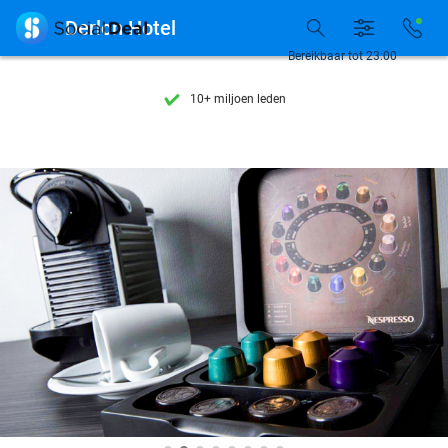
Ontdek 15.000+ deals

Derlon Hotel
7 dagen per week beschikbaar
Bereikbaar tot 23:00
10+ miljoen leden
9,4
op basis van
206.043 reviews
Ontdek 15.000+ deals
7 dagen per week beschikbaar
10+ miljoen leden