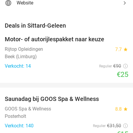
Website
favorite_border
Deals in Sittard-Geleen
Motor- of autorijlespakket naar keuze
72%
Rijtop Opleidingen
7.7
star
Beek (Limburg)
Verkocht: 14
€90
Regulier
€25
favorite_border
Saunadag bij GOOS Spa & Wellness
52%
NEW
TODAY
GOOS Spa & Wellness
8.8
star
Posterholt
Verkocht: 140
€31
,50
Regulier