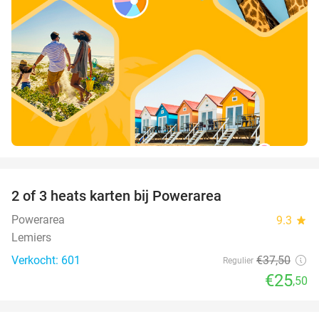
favorite_border
2 of 3 heats karten bij Powerarea
32%
Powerarea
9.3
star
Lemiers
Verkocht: 601
€37
,50
Regulier
€25
,50
favorite_border