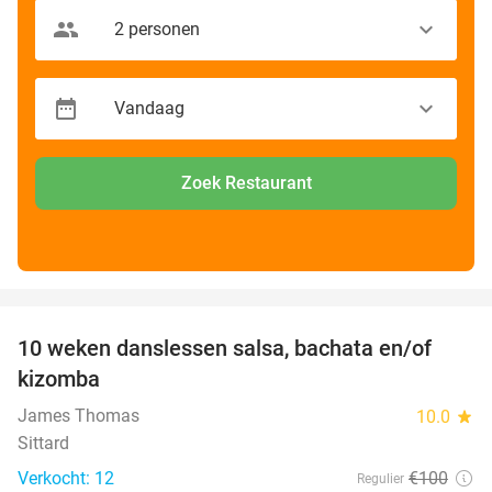
Zoek Restaurant
favorite_border
10 weken danslessen salsa, bachata en/of
56%
kizomba
James Thomas
10.0
star
Sittard
Verkocht: 12
€100
Regulier