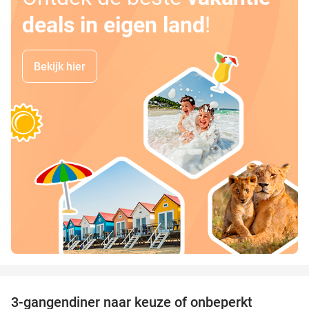
deals in eigen land
!
Bekijk hier
favorite_border
3-gangendiner naar keuze of onbeperkt
42%