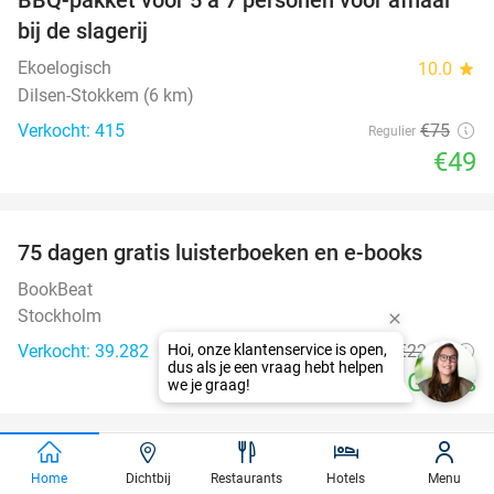
35%
bij de slagerij
Ekoelogisch
10.0
star
Dilsen-Stokkem (6 km)
Verkocht: 415
€75
Regulier
€49
favorite_border
100%
75 dagen gratis luisterboeken en e-books
BookBeat
Stockholm
Verkocht: 39.282
€22
,47
Regulier
Gratis
favorite_border
Bioscoopticket + popcorn of chips + frisdrank
34%
Home
Dichtbij
Restaurants
Hotels
Menu