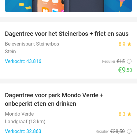
favorite_border
Dagentree voor het Steinerbos + friet en saus
37%
Belevenispark Steinerbos
8.9
star
Stein
Verkocht: 43.816
€15
Regulier
€9
,50
favorite_border
Dagentree voor park Mondo Verde +
25%
onbeperkt eten en drinken
Mondo Verde
8.3
star
Landgraaf (13 km)
Verkocht: 32.863
€28
,50
Regulier