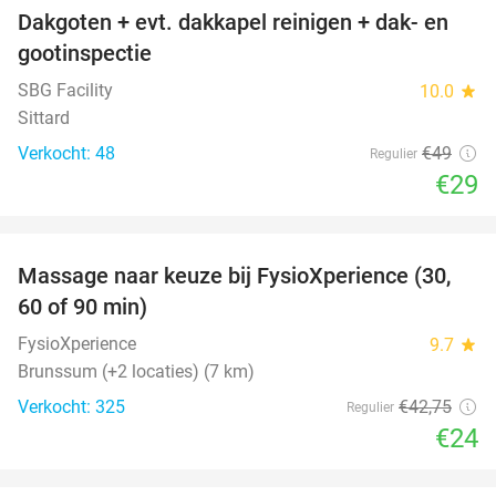
Dakgoten + evt. dakkapel reinigen + dak- en
41%
gootinspectie
SBG Facility
10.0
star
Sittard
Verkocht: 48
€49
Regulier
€29
favorite_border
Massage naar keuze bij FysioXperience (30,
44%
60 of 90 min)
FysioXperience
9.7
star
Brunssum (+2 locaties) (7 km)
Verkocht: 325
€42
,75
Regulier
€24
favorite_border