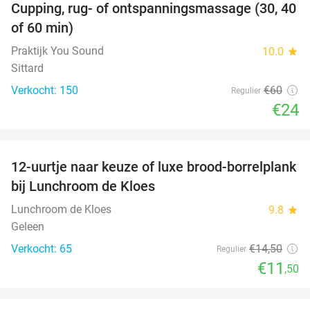
Cupping, rug- of ontspanningsmassage (30, 40
60%
of 60 min)
Praktijk You Sound
10.0
star
Sittard
Verkocht: 150
€60
Regulier
€24
favorite_border
12-uurtje naar keuze of luxe brood-borrelplank
21%
bij Lunchroom de Kloes
Lunchroom de Kloes
9.8
star
Geleen
Verkocht: 65
€14
,50
Regulier
€11
,50
favorite_border