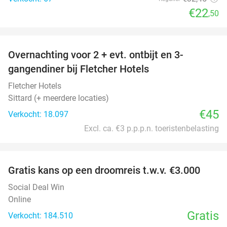
€22
,50
favorite_border
Overnachting voor 2 + evt. ontbijt en 3-
gangendiner bij Fletcher Hotels
Fletcher Hotels
Sittard (+ meerdere locaties)
€45
Verkocht: 18.097
Excl. ca. €3 p.p.p.n. toeristenbelasting
favorite_border
Gratis kans op een droomreis t.w.v. €3.000
Social Deal Win
Online
Gratis
Verkocht: 184.510