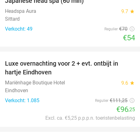
Japanese head spa (60 min)
23%
Headspa Aura
9.7
star
Sittard
Verkocht: 49
€70
Regulier
€54
favorite_border
Luxe overnachting voor 2 + evt. ontbijt in
14%
hartje Eindhoven
Mariënhage Boutique Hotel
9.6
star
Eindhoven
Verkocht: 1.085
€111
,25
Regulier
€96
,25
Excl. ca. €5,25 p.p.p.n. toeristenbelasting
favorite_border