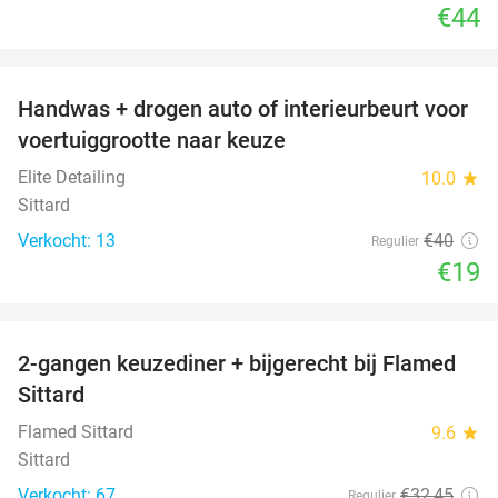
€44
favorite_border
Handwas + drogen auto of interieurbeurt voor
53%
voertuiggrootte naar keuze
Elite Detailing
10.0
star
Sittard
Verkocht: 13
€40
Regulier
€19
favorite_border
2-gangen keuzediner + bijgerecht bij Flamed
31%
Sittard
Flamed Sittard
9.6
star
Sittard
Verkocht: 67
€32
,45
Regulier