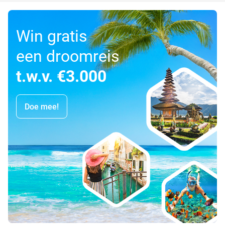
Win gratis
een droomreis
t.w.v. €3.000
Doe mee!