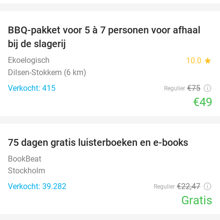
favorite_border
BBQ-pakket voor 5 à 7 personen voor afhaal
35%
bij de slagerij
Ekoelogisch
10.0
star
Dilsen-Stokkem (6 km)
Verkocht: 415
€75
Regulier
€49
favorite_border
100%
75 dagen gratis luisterboeken en e-books
BookBeat
Stockholm
Verkocht: 39.282
€22
,47
Regulier
Gratis
favorite_border