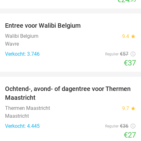
favorite_border
Entree voor Walibi Belgium
35%
Walibi Belgium
9.4
star
Wavre
Verkocht: 3.746
€57
Regulier
€37
favorite_border
Ochtend-, avond- of dagentree voor Thermen
25%
Maastricht
Thermen Maastricht
9.7
star
Maastricht
Verkocht: 4.445
€36
Regulier
€27