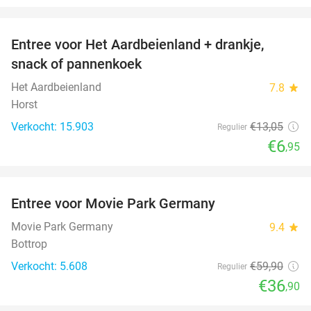
favorite_border
Entree voor Het Aardbeienland + drankje,
47%
snack of pannenkoek
Het Aardbeienland
7.8
star
Horst
Verkocht: 15.903
€13
,05
Regulier
€6
,95
favorite_border
Entree voor Movie Park Germany
38%
Movie Park Germany
9.4
star
Bottrop
Verkocht: 5.608
€59
,90
Regulier
€36
,90
favorite_border