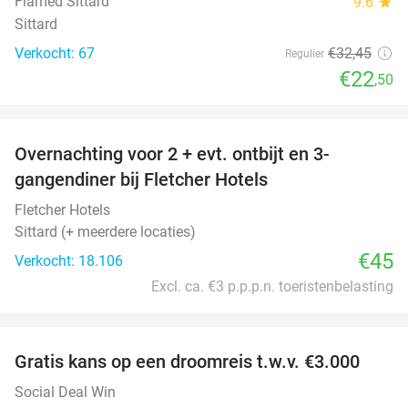
Flamed Sittard
9.6
star
Sittard
Verkocht: 67
€32
,45
Regulier
€22
,50
favorite_border
Overnachting voor 2 + evt. ontbijt en 3-
gangendiner bij Fletcher Hotels
Fletcher Hotels
Sittard (+ meerdere locaties)
€45
Verkocht: 18.106
Excl. ca. €3 p.p.p.n. toeristenbelasting
favorite_border
Gratis kans op een droomreis t.w.v. €3.000
Social Deal Win