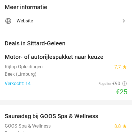
Meer informatie
Website
favorite_border
Deals in Sittard-Geleen
Motor- of autorijlespakket naar keuze
72%
Rijtop Opleidingen
7.7
star
Beek (Limburg)
Verkocht: 14
€90
Regulier
€25
favorite_border
Saunadag bij GOOS Spa & Wellness
52%
NEW
TODAY
GOOS Spa & Wellness
8.8
star