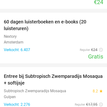
€24
favorite_border
100%
60 dagen luisterboeken en e-books (20
luisteruren)
Nextory
Amsterdam
Verkocht: 6.407
€24
Regulier
Gratis
favorite_border
Entree bij Subtropisch Zwemparadijs Mosaqua
25%
+ softijsje
Subtropisch Zwemparadijs Mosaqua
8.2
star
Gulpen
Verkocht: 2.276
€17
,95
Regulier