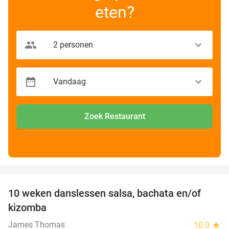
eten?
Zoek Restaurant
favorite_border
10 weken danslessen salsa, bachata en/of
56%
kizomba
James Thomas
10.0
star