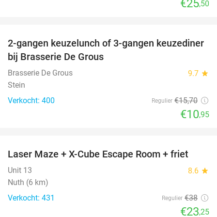
€25
,50
favorite_border
2-gangen keuzelunch of 3-gangen keuzediner
30%
bij Brasserie De Grous
Brasserie De Grous
9.7
star
Stein
Verkocht: 400
€15
,70
Regulier
€10
,95
favorite_border
Laser Maze + X-Cube Escape Room + friet
39%
Unit 13
8.6
star
Nuth (6 km)
Verkocht: 431
€38
Regulier
€23
,25