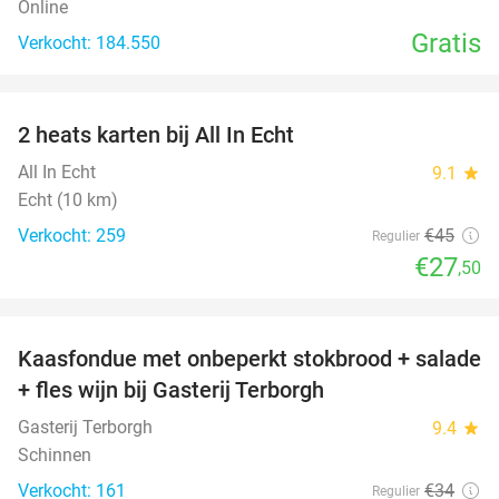
Online
Gratis
Verkocht: 184.550
favorite_border
2 heats karten bij All In Echt
39%
All In Echt
9.1
star
Echt (10 km)
Verkocht: 259
€45
Regulier
€27
,50
favorite_border
Kaasfondue met onbeperkt stokbrood + salade
44%
+ fles wijn bij Gasterij Terborgh
Gasterij Terborgh
9.4
star
Schinnen
Verkocht: 161
€34
Regulier