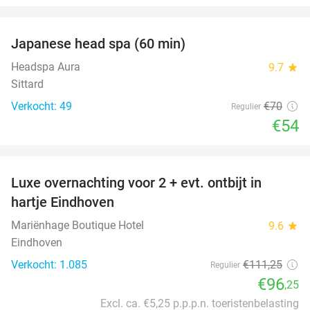
favorite_border
Japanese head spa (60 min)
23%
Headspa Aura
9.7
star
Sittard
Verkocht: 49
€70
Regulier
€54
favorite_border
Luxe overnachting voor 2 + evt. ontbijt in
14%
hartje Eindhoven
Mariënhage Boutique Hotel
9.6
star
Eindhoven
Verkocht: 1.085
€111
,25
Regulier
€96
,25
Excl. ca. €5,25 p.p.p.n. toeristenbelasting