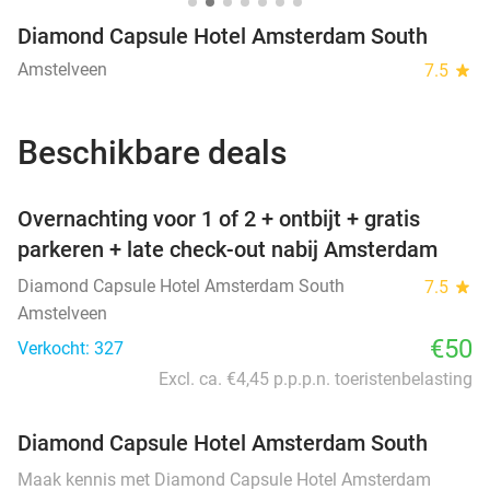
Diamond Capsule Hotel Amsterdam South
Amstelveen
7.5
star
Beschikbare deals
favorite_border
Overnachting voor 1 of 2 + ontbijt + gratis
parkeren + late check-out nabij Amsterdam
Diamond Capsule Hotel Amsterdam South
7.5
star
Amstelveen
€50
Verkocht: 327
Excl. ca. €4,45 p.p.p.n. toeristenbelasting
Diamond Capsule Hotel Amsterdam South
Maak kennis met Diamond Capsule Hotel Amsterdam