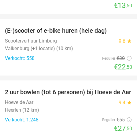
€13
,50
favorite_border
(E-)scooter of e-bike huren (hele dag)
25%
Scooterverhuur Limburg
9.6
star
Valkenburg (+1 locatie) (10 km)
Verkocht: 558
€30
Regulier
€22
,50
favorite_border
2 uur bowlen (tot 6 personen) bij Hoeve de Aar
50%
Hoeve de Aar
9.4
star
Heerlen (12 km)
Verkocht: 1.248
€55
Regulier
€27
,50