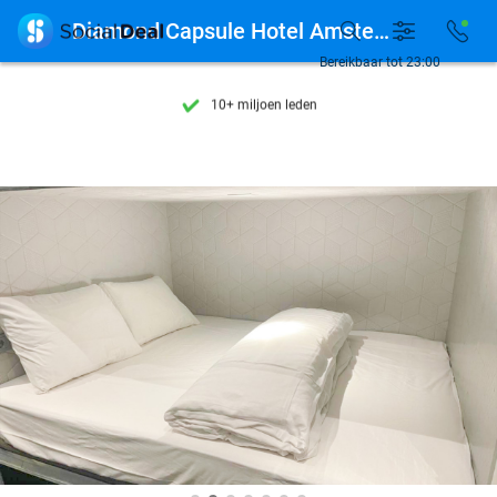
Ontdek 15.000+ deals

Diamond Capsule Hotel Amsterdam South
7 dagen per week beschikbaar
Bereikbaar tot 23:00
10+ miljoen leden
9,4
op basis van
206.043 reviews
Ontdek 15.000+ deals
7 dagen per week beschikbaar
10+ miljoen leden