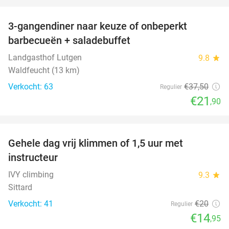
favorite_border
3-gangendiner naar keuze of onbeperkt
42%
barbecueën + saladebuffet
Landgasthof Lutgen
9.8
star
Waldfeucht (13 km)
Verkocht: 63
€37
,50
Regulier
€21
,90
favorite_border
Gehele dag vrij klimmen of 1,5 uur met
25%
instructeur
IVY climbing
9.3
star
Sittard
Verkocht: 41
€20
Regulier
€14
,95