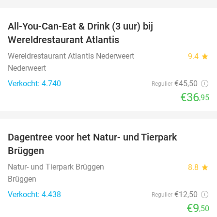
favorite_border
All-You-Can-Eat & Drink (3 uur) bij
19%
Wereldrestaurant Atlantis
Wereldrestaurant Atlantis Nederweert
9.4
star
Nederweert
Verkocht: 4.740
€45
,50
Regulier
€36
,95
favorite_border
Dagentree voor het Natur- und Tierpark
24%
Brüggen
Natur- und Tierpark Brüggen
8.8
star
Brüggen
Verkocht: 4.438
€12
,50
Regulier
€9
,50