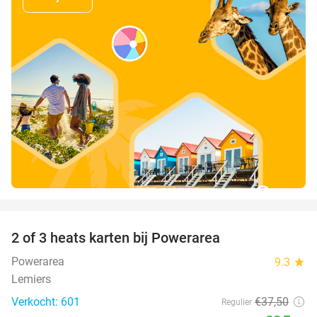
favorite_border
2 of 3 heats karten bij Powerarea
32%
Powerarea
9.3
star
Lemiers
Verkocht: 601
€37
,50
Regulier