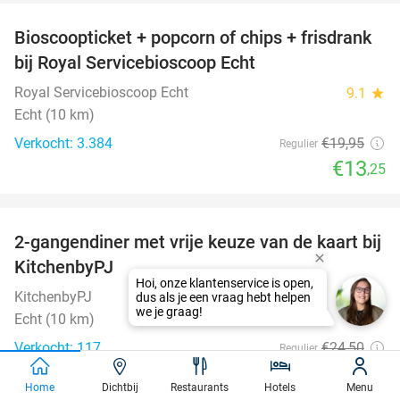
Bioscoopticket + popcorn of chips + frisdrank
34%
bij Royal Servicebioscoop Echt
Royal Servicebioscoop Echt
9.1
star
Echt (10 km)
Verkocht: 3.384
€19
,95
Regulier
€13
,25
favorite_border
2-gangendiner met vrije keuze van de kaart bij
23%
KitchenbyPJ
KitchenbyPJ
9.0
star
Echt (10 km)
Verkocht: 117
€24
,50
Regulier
€18
,95
Home
Dichtbij
Restaurants
Hotels
Menu