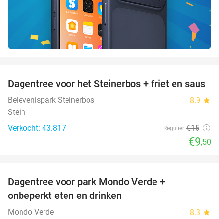
favorite_border
Dagentree voor het Steinerbos + friet en saus
37%
Belevenispark Steinerbos
8.9
star
Stein
Verkocht: 43.817
€15
Regulier
€9
,50
favorite_border
Dagentree voor park Mondo Verde +
25%
onbeperkt eten en drinken
Mondo Verde
8.3
star