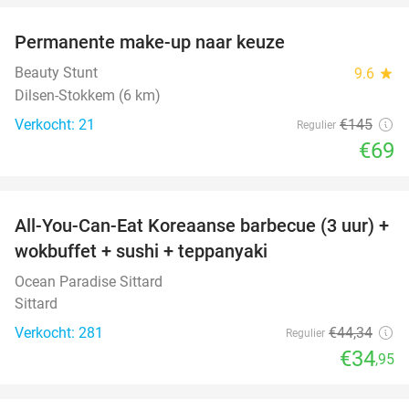
Permanente make-up naar keuze
52%
Beauty Stunt
9.6
star
Dilsen-Stokkem (6 km)
Verkocht: 21
€145
Regulier
€69
favorite_border
All-You-Can-Eat Koreaanse barbecue (3 uur) +
21%
wokbuffet + sushi + teppanyaki
Ocean Paradise Sittard
Sittard
Verkocht: 281
€44
,34
Regulier
€34
,95