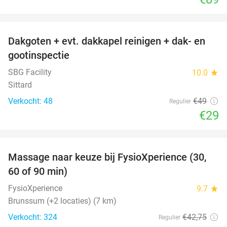
favorite_border
Dakgoten + evt. dakkapel reinigen + dak- en
41%
gootinspectie
SBG Facility
10.0
star
Sittard
Verkocht: 48
€49
Regulier
€29
favorite_border
Massage naar keuze bij FysioXperience (30,
44%
60 of 90 min)
FysioXperience
9.7
star
Brunssum (+2 locaties) (7 km)
Verkocht: 324
€42
,75
Regulier