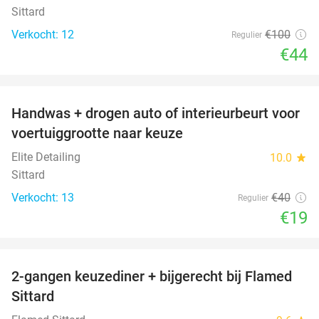
Sittard
Verkocht: 12
€100
Regulier
€44
favorite_border
Handwas + drogen auto of interieurbeurt voor
53%
voertuiggrootte naar keuze
Elite Detailing
10.0
star
Sittard
Verkocht: 13
€40
Regulier
€19
favorite_border
2-gangen keuzediner + bijgerecht bij Flamed
31%
Sittard