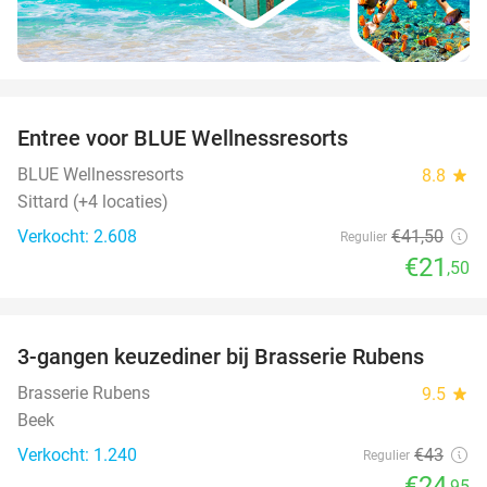
favorite_border
Entree voor BLUE Wellnessresorts
48%
BLUE Wellnessresorts
8.8
star
Sittard (+4 locaties)
Verkocht: 2.608
€41
,50
Regulier
€21
,50
favorite_border
3-gangen keuzediner bij Brasserie Rubens
42%
Brasserie Rubens
9.5
star
Beek
Verkocht: 1.240
€43
Regulier
€24
,95