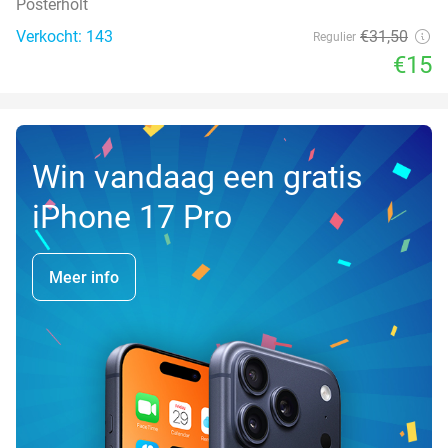
Posterholt
Verkocht: 143
€31
,50
Regulier
€15
Win vandaag een gratis
iPhone 17 Pro
Meer info