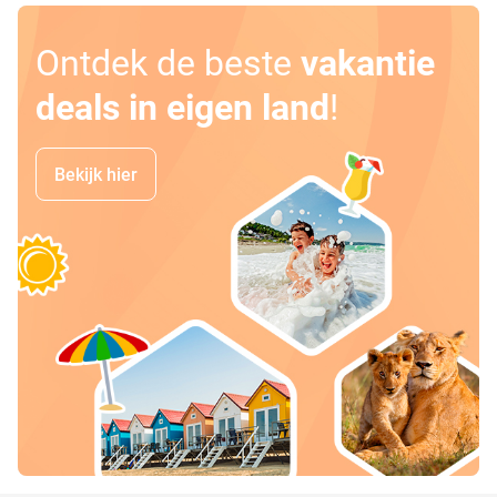
Ontdek de beste
vakantie
deals in eigen land
!
Bekijk hier