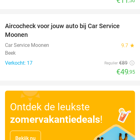
€11
,50
favorite_border
Aircocheck voor jouw auto bij Car Service
44%
Moonen
Car Service Moonen
9.7
star
Beek
Verkocht: 17
€89
Regulier
€49
,95
Ontdek de leukste
zomervakantiedeals
!
Bekijk nu