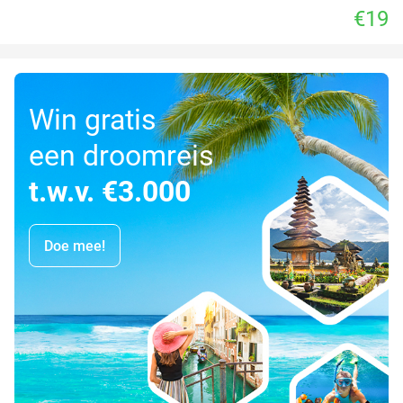
€19
Win gratis
een droomreis
t.w.v. €3.000
Doe mee!