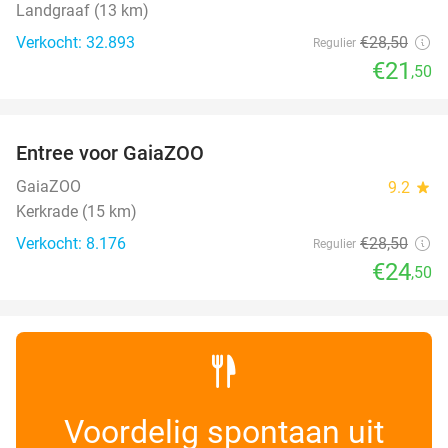
Landgraaf (13 km)
Verkocht: 32.893
€28
,50
Regulier
€21
,50
favorite_border
Entree voor GaiaZOO
14%
GaiaZOO
9.2
star
Kerkrade (15 km)
Verkocht: 8.176
€28
,50
Regulier
€24
,50
Voordelig spontaan uit