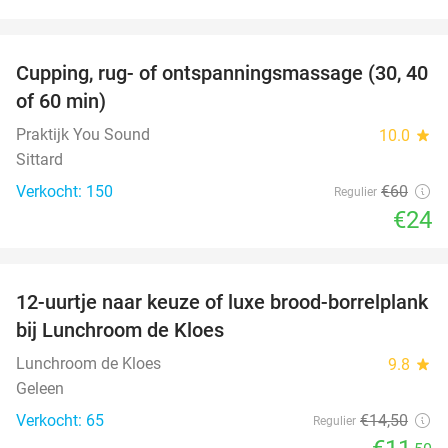
favorite_border
Cupping, rug- of ontspanningsmassage (30, 40
60%
of 60 min)
Praktijk You Sound
10.0
star
Sittard
Verkocht: 150
€60
Regulier
€24
favorite_border
12-uurtje naar keuze of luxe brood-borrelplank
21%
bij Lunchroom de Kloes
Lunchroom de Kloes
9.8
star
Geleen
Verkocht: 65
€14
,50
Regulier