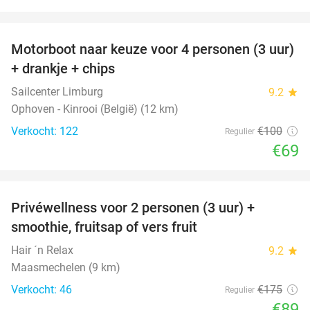
favorite_border
Motorboot naar keuze voor 4 personen (3 uur)
31%
+ drankje + chips
Sailcenter Limburg
9.2
star
Ophoven - Kinrooi (België) (12 km)
Verkocht: 122
€100
Regulier
€69
favorite_border
Privéwellness voor 2 personen (3 uur) +
49%
smoothie, fruitsap of vers fruit
Hair ´n Relax
9.2
star
Maasmechelen (9 km)
Verkocht: 46
€175
Regulier
€89