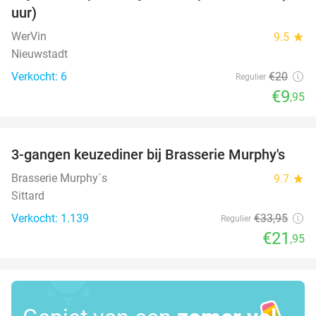
uur)
WerVin
9.5
star
Nieuwstadt
Verkocht: 6
€20
Regulier
€9
,95
favorite_border
3-gangen keuzediner bij Brasserie Murphy's
35%
Brasserie Murphy´s
9.7
star
Sittard
Verkocht: 1.139
€33
,95
Regulier
€21
,95