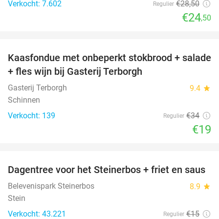
Verkocht: 7.602
€28
,50
Regulier
€24
,50
favorite_border
Kaasfondue met onbeperkt stokbrood + salade
44%
+ fles wijn bij Gasterij Terborgh
Gasterij Terborgh
9.4
star
Schinnen
Verkocht: 139
€34
Regulier
€19
favorite_border
Dagentree voor het Steinerbos + friet en saus
37%
Belevenispark Steinerbos
8.9
star
Stein
Verkocht: 43.221
€15
Regulier