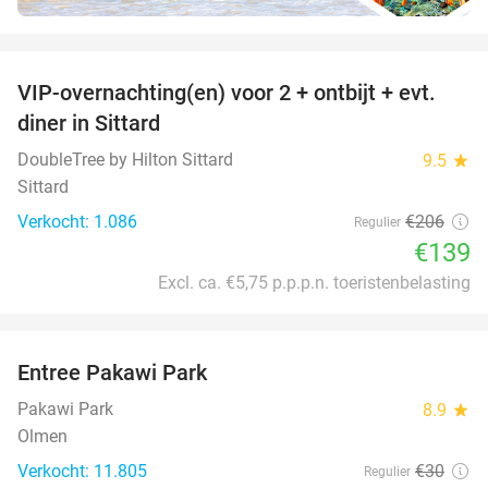
favorite_border
VIP-overnachting(en) voor 2 + ontbijt + evt.
33%
diner in Sittard
DoubleTree by Hilton Sittard
9.5
star
Sittard
Verkocht: 1.086
€206
Regulier
€139
Excl. ca. €5,75 p.p.p.n. toeristenbelasting
favorite_border
Entree Pakawi Park
28%
Pakawi Park
8.9
star
Olmen
Verkocht: 11.805
€30
Regulier