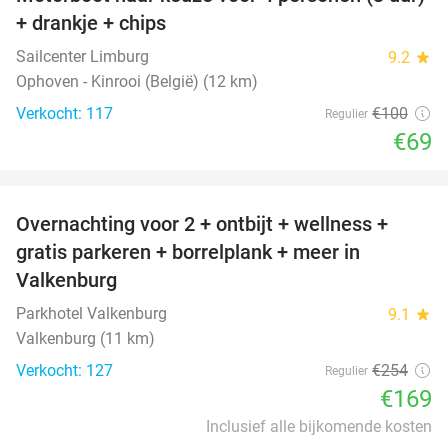
31%
+ drankje + chips
Sailcenter Limburg
9.2
star
Ophoven - Kinrooi (België) (12 km)
Verkocht: 117
€100
Regulier
€69
favorite_border
Overnachting voor 2 + ontbijt + wellness +
33%
gratis parkeren + borrelplank + meer in
Valkenburg
Parkhotel Valkenburg
9.1
star
Valkenburg (11 km)
Verkocht: 127
€254
Regulier
€169
Inclusief alle bijkomende kosten