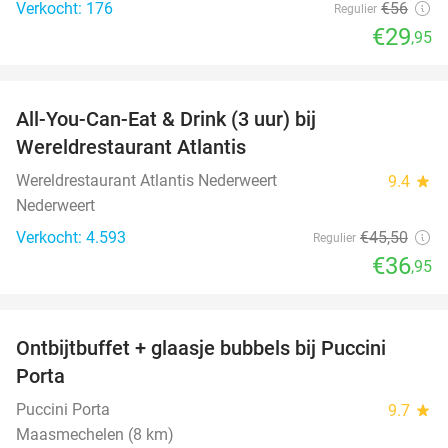
Verkocht: 176
€56
Regulier
€29
,95
favorite_border
All-You-Can-Eat & Drink (3 uur) bij
19%
Wereldrestaurant Atlantis
Wereldrestaurant Atlantis Nederweert
9.4
star
Nederweert
Verkocht: 4.593
€45
,50
Regulier
€36
,95
favorite_border
Ontbijtbuffet + glaasje bubbels bij Puccini
29%
Porta
Puccini Porta
9.7
star
Maasmechelen (8 km)