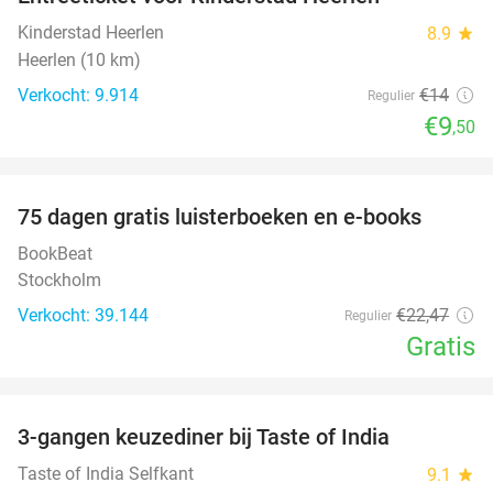
32%
Kinderstad Heerlen
8.9
star
Heerlen (10 km)
Verkocht: 9.914
€14
Regulier
€9
,50
favorite_border
100%
75 dagen gratis luisterboeken en e-books
BookBeat
Stockholm
Verkocht: 39.144
€22
,47
Regulier
Gratis
favorite_border
3-gangen keuzediner bij Taste of India
29%
Taste of India Selfkant
9.1
star