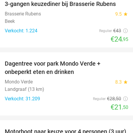
3-gangen keuzediner bij Brasserie Rubens
42%
Brasserie Rubens
9.5
star
Beek
Verkocht: 1.224
€43
Regulier
€24
,95
favorite_border
Dagentree voor park Mondo Verde +
25%
onbeperkt eten en drinken
Mondo Verde
8.3
star
Landgraaf (13 km)
Verkocht: 31.209
€28
,50
Regulier
€21
,50
favorite_border
Motorboot naar keuze voor 4 personen (3 uur)