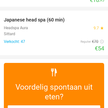
,95
favorite_border
Japanese head spa (60 min)
23%
Headspa Aura
9.7
star
Sittard
Verkocht: 47
€70
Regulier
€54
Voordelig spontaan uit
eten?