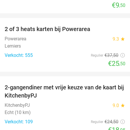
€9
,50
favorite_border
2 of 3 heats karten bij Powerarea
32%
Powerarea
9.3
star
Lemiers
Verkocht: 555
€37
,50
Regulier
€25
,50
favorite_border
2-gangendiner met vrije keuze van de kaart bij
23%
KitchenbyPJ
KitchenbyPJ
9.0
star
Echt (10 km)
Verkocht: 109
€24
,50
Regulier
€18