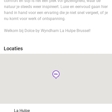
comfort en stijl is het een plek vol gezelligheid, waar de
natuur je steeds weer inspireert. Luxe en eenvoud gaan hier
hand in hand voor een ervaring die je niet snel vergeet, of je
nu komt voor werk of ontspanning.
Welkom bij Dolce by Wyndham La Hulpe Brussel!
Locaties
hotel
La Hulpe