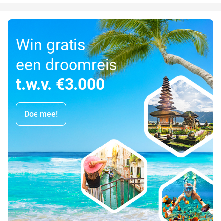
Win gratis
een droomreis
t.w.v. €3.000
Doe mee!