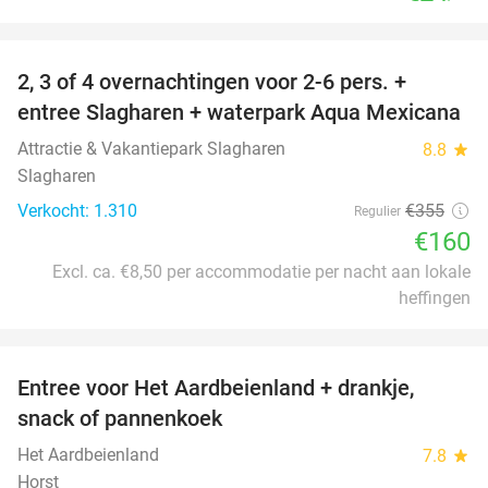
favorite_border
2, 3 of 4 overnachtingen voor 2-6 pers. +
55%
entree Slagharen + waterpark Aqua Mexicana
Attractie & Vakantiepark Slagharen
8.8
star
Slagharen
Verkocht: 1.310
€355
Regulier
€160
Excl. ca. €8,50 per accommodatie per nacht aan lokale
heffingen
favorite_border
Entree voor Het Aardbeienland + drankje,
47%
snack of pannenkoek
Het Aardbeienland
7.8
star
Horst