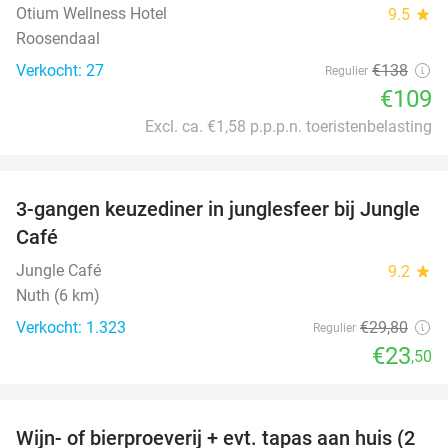
Otium Wellness Hotel
9.5
star
Roosendaal
Verkocht: 27
€138
Regulier
€109
Excl. ca. €1,58 p.p.p.n. toeristenbelasting
favorite_border
3-gangen keuzediner in junglesfeer bij Jungle
21%
Café
Jungle Café
9.2
star
Nuth (6 km)
Verkocht: 1.323
€29
,80
Regulier
€23
,50
favorite_border
Wijn- of bierproeverij + evt. tapas aan huis (2
50%