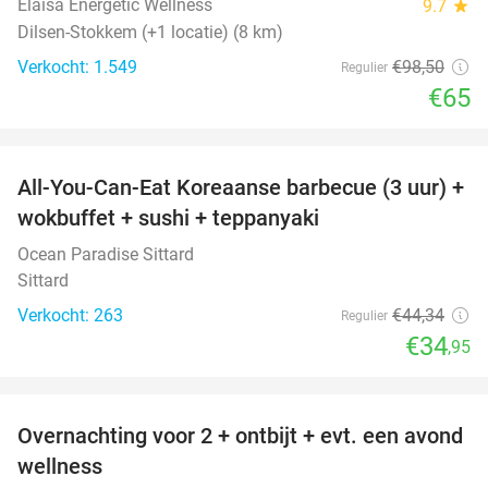
Elaisa Energetic Wellness
9.7
star
Dilsen-Stokkem (+1 locatie) (8 km)
Verkocht: 1.549
€98
,50
Regulier
€65
favorite_border
All-You-Can-Eat Koreaanse barbecue (3 uur) +
21%
wokbuffet + sushi + teppanyaki
Ocean Paradise Sittard
Sittard
Verkocht: 263
€44
,34
Regulier
€34
,95
favorite_border
Overnachting voor 2 + ontbijt + evt. een avond
21%
wellness