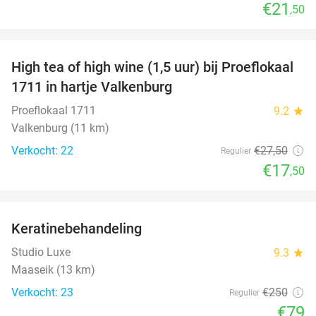
€21
,50
favorite_border
High tea of high wine (1,5 uur) bij Proeflokaal
36%
1711 in hartje Valkenburg
Proeflokaal 1711
9.2
star
Valkenburg (11 km)
Verkocht: 22
€27
,50
Regulier
€17
,50
favorite_border
Keratinebehandeling
68%
Studio Luxe
9.3
star
Maaseik (13 km)
Verkocht: 23
€250
Regulier
€79