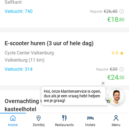
Selfkant
Verkocht: 740
€26
,40
Regulier
€18
,80
favorite_border
E-scooter huren (3 uur of hele dag)
37%
Cycle Center Valkenburg
9.9
star
Valkenburg (11 km)
Verkocht: 314
€39
Regulier
€24
,50
favorite_border
Overnachting voor 2 + ontbijt met cava in een
48%
kasteelhotel
Château De Looz
9.3
star
Home
Dichtbij
Restaurants
Hotels
Menu
Borgloon