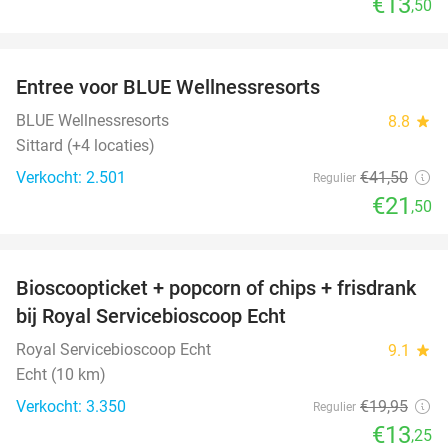
€13
,50
favorite_border
Entree voor BLUE Wellnessresorts
48%
BLUE Wellnessresorts
8.8
star
Sittard (+4 locaties)
Verkocht: 2.501
€41
,50
Regulier
€21
,50
favorite_border
Bioscoopticket + popcorn of chips + frisdrank
34%
bij Royal Servicebioscoop Echt
Royal Servicebioscoop Echt
9.1
star
Echt (10 km)
Verkocht: 3.350
€19
,95
Regulier
€13
,25