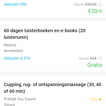
Verkocht: 956
€29
,50
Regulier
€20
,90
favorite_border
100%
60 dagen luisterboeken en e-books (20
luisteruren)
Nextory
Amsterdam
Verkocht: 6.374
€24
Regulier
Gratis
favorite_border
Cupping, rug- of ontspanningsmassage (30, 40
60%
of 60 min)
Praktijk You Sound
10.0
star
Sittard