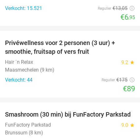
Verkocht: 15.521
€13
,05
Regulier
€6
,95
favorite_border
Privéwellness voor 2 personen (3 uur) +
49%
smoothie, fruitsap of vers fruit
Hair ´n Relax
9.2
star
Maasmechelen (9 km)
Verkocht: 44
€175
Regulier
€89
favorite_border
Smashroom (30 min) bij FunFactory Parkstad
47%
FunFactory Parkstad
9.0
star
Brunssum (8 km)