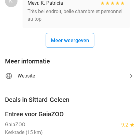
K.
Mevr. K. Patricia
Très bel endroit, belle chambre et personnel
au top
Meer weergeven
Meer informatie
Website
favorite_border
Deals in Sittard-Geleen
Entree voor GaiaZOO
14%
GaiaZOO
9.2
star
Kerkrade (15 km)