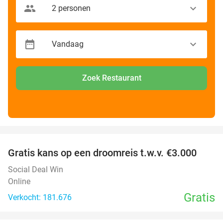
Zoek Restaurant
favorite_border
Gratis kans op een droomreis t.w.v. €3.000
Social Deal Win
Online
Gratis
Verkocht: 181.676
favorite_border