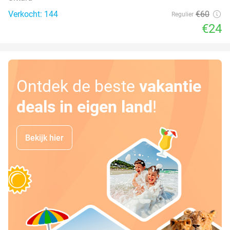
Verkocht: 144
€60
Regulier
€24
Ontdek de beste
vakantie
deals in eigen land
!
Bekijk hier