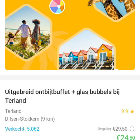
favorite_border
Uitgebreid ontbijtbuffet + glas bubbels bij
17%
Terland
Terland
9.9
star
Dilsen-Stokkem (9 km)
Verkocht: 5.062
€29
,50
Regulier
€24
,50