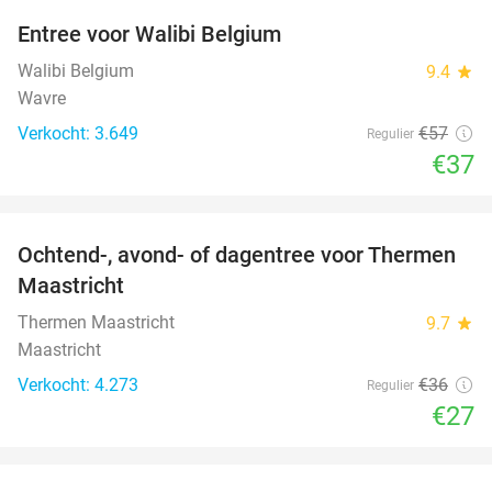
Entree voor Walibi Belgium
35%
Walibi Belgium
9.4
star
Wavre
Verkocht: 3.649
€57
Regulier
€37
favorite_border
Ochtend-, avond- of dagentree voor Thermen
25%
Maastricht
Thermen Maastricht
9.7
star
Maastricht
Verkocht: 4.273
€36
Regulier
€27
favorite_border