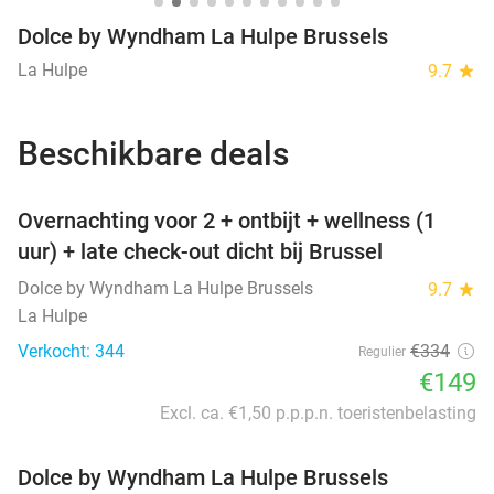
Dolce by Wyndham La Hulpe Brussels
La Hulpe
9.7
star
Beschikbare deals
favorite_border
Overnachting voor 2 + ontbijt + wellness (1
uur) + late check-out dicht bij Brussel
Dolce by Wyndham La Hulpe Brussels
9.7
star
La Hulpe
Verkocht: 344
€334
Regulier
€149
Excl. ca. €1,50 p.p.p.n. toeristenbelasting
Dolce by Wyndham La Hulpe Brussels