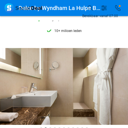
Ontdek 15.000+ deals

Dolce by Wyndham La Hulpe Brussels
7 dagen per week beschikbaar
Bereikbaar vanaf 07:00
10+ miljoen leden
9,4
op basis van
205.790 reviews
Ontdek 15.000+ deals
7 dagen per week beschikbaar
10+ miljoen leden