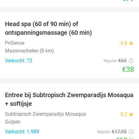
favorite_border
Head spa (60 of 90 min) of
42%
ontspanningsmassage (60 min)
PriSense
9.8
star
Maasmechelen (8 km)
Verkocht: 72
€65
Regulier
€38
favorite_border
Entree bij Subtropisch Zwemparadijs Mosaqua
25%
+ softijsje
Subtropisch Zwemparadijs Mosaqua
8.2
star
Gulpen
Verkocht: 1.989
€17
,95
Regulier