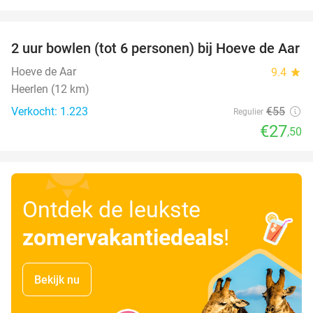
favorite_border
2 uur bowlen (tot 6 personen) bij Hoeve de Aar
50%
Hoeve de Aar
9.4
star
Heerlen (12 km)
Verkocht: 1.223
€55
Regulier
€27
,50
Ontdek de leukste
zomervakantiedeals
!
Bekijk nu