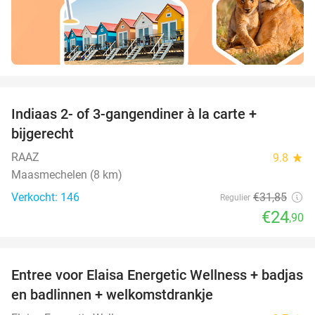
favorite_border
Indiaas 2- of 3-gangendiner à la carte +
22%
bijgerecht
RAAZ
9.8
star
Maasmechelen (8 km)
Verkocht: 146
€31
,85
Regulier
€24
,90
favorite_border
Entree voor Elaisa Energetic Wellness + badjas
34%
en badlinnen + welkomstdrankje