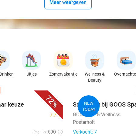
Meer weergeven
Drinken
Uitjes
Zomervakantie
Wellness &
Overnacht
Beauty
favorite_border
n
72%
aar keuze
Saunadag bij GOOS Sp
NEW
TODAY
GOOS Spa & Wellness
7.7
star
Posterholt
€90
Verkocht: 7
Regulier