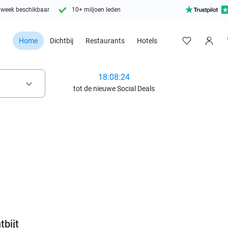
 week beschikbaar
10+ miljoen leden
Home
Dichtbij
Restaurants
Hotels
18:08:22
keyboard_arrow_down
tot de nieuwe Social Deals
favorite_border
tbijt