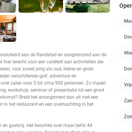
Open
Ma
Din
Wo
aansluitend aan de Randstad en aangrenzend aan de
hier terecht voor een variëteit aan activiteiten die
Don
en, voor zowel jong als oud, kleine en grote
eden verschillende golf, adventure en
 over zalen voor 5 tot circa 900 personen. Zo maakt
Vri
ng, workshop, seminar of presentatie tot een groot
enkomst? Breid het arrangement dan uit met een
Zat
er in het restaurant en een overnachting in het
Zo
en gastvrij. Het beschikt over maar liefst 44