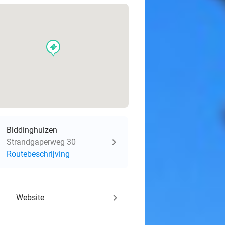
events
Biddinghuizen
Strandgaperweg 30
Routebeschrijving
keyboard_arrow_right
Website