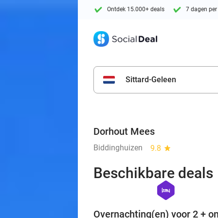
Ontdek 15.000+ deals
7 dagen per
Sittard-Geleen
Dorhout Mees
Biddinghuizen
9.8
star
Beschikbare deals
hexagon
hotel
Overnachting(en) voor 2 + on