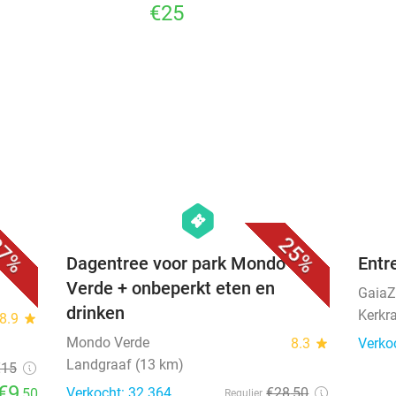
€25
favorite_border
favorite_border
hexagon
events
7%
25%
os +
Dagentree voor park Mondo
Entr
Verde + onbeperkt eten en
Gaia
drinken
Kerkr
8.9
star
Mondo Verde
8.3
star
Verko
Landgraaf (13 km)
€15
€9
Verkocht: 32.364
€28
,50
,50
Regulier