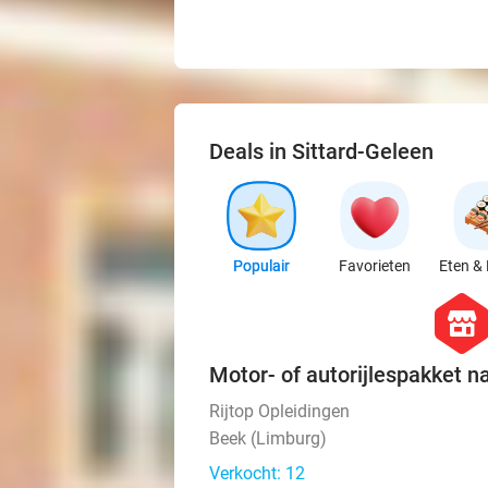
Deals in Sittard-Geleen
Populair
Favorieten
Eten & 
hexago
store
Motor- of autorijlespakket n
Rijtop Opleidingen
Beek (Limburg)
Verkocht: 12