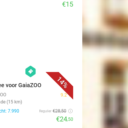
€15
favorite_border
hexagon
events
14%
ee voor GaiaZOO
ZOO
9.2
star
ade (15 km)
cht: 7.990
€28
,50
Regulier
€24
,50