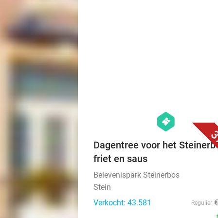
hexagon
events
3
Dagentree voor het Steinerb
friet en saus
Belevenispark Steinerbos
Stein
Verkocht: 43.581
Regulier