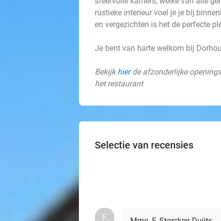
sfeervolle kamers, welke van alle ge
rustieke interieur voel je je bij bin
en vergezichten is het de perfecte pl
Je bent van harte welkom bij Dorho
Bekijk
hier
de afzonderlijke openingst
het restaurant
Selectie van recensies
F.
Mme. F. Storcken-Duijts